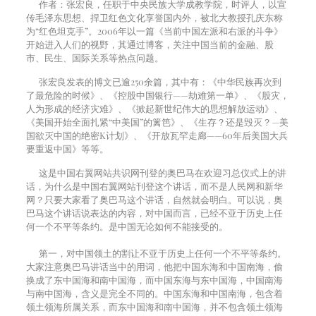
作者：张宏良，任职于中央民族大学成教学院，时评人，以宣
传毛泽东思想、捍卫红色文化享誉国内外，被北大教授孔庆东称
为“红色坦克手”。2006年以一篇《当前中国左派和右派的斗争》
开始进入人们的视野，其通过博客，关注中国当前的金融、股
市、民生、国际关系等热点问题。
张宏良发表的博文已逾250余篇，其中有：《中华民族再次到
了最危险的时候》、《控股中国银行——劫难第一单》、《股灾，
人为形成的经济灾难》、《掀起新世纪伟大的思想解放运动》、
《美国开始全面扎紧“中美国”的篱笆》、《生存？还是毁灭？—美
国欲灭中国的绝密K计划》、《开放瓦罕走廊——60年后美国大兵
要重返中国》等等。
这是中国右翼网站共识网刊登的奥巴马在欢迎习总仪式上的讲
话，为什么是中国右翼网站刊登这个讲话，而不是人民网和新华
网？只要大家看了奥巴马这个讲话，自然就会明白。可以说，奥
巴马这个讲话说表达的内容，对中国而言，已经不亚于历史上任
何一个不平等条约。是中国无论如何不能接受的。
第一，对中国领土的割让不亚于历史上任何一个不平等条约。
大家注意奥巴马讲话当中的用词，他把中国东海和中国南海，偷
换成了东中国海和南中国海，而中国东海与东中国海，中国南海
与南中国海，含义是完全不同的。中国东海和中国南海，包含着
领土领海所属关系，而东中国海和南中国海，并不包含领土领海