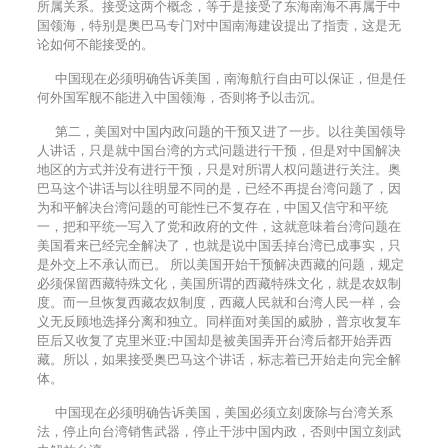
所属关系。接受这两个概念，等于是接受了东海南海不再属于中
国领海，特别是奥巴马专门对中国南海建设提出了指责，这是无
论如何不能接受的。
中国现在必须明确告诉美国，南海航行自由可以保证，但是任
何外国军舰不能进入中国领海，否则将予以击沉。
第二，美国对中国内政问题的干预又进了一步。以往美国领导
人讲话，只是就中国台湾的方式问题进行干预，但是对中国解决
地区的方式并没有进行干预，只是对所谓人权问题进行关注。奥
巴马这个讲话与以往明显不同的是，已经不再提台湾问题了，因
为和平解决台湾问题的可能性已不复存在，中国又信守和平统
一，把和平统一写入了党和政府的文件，这就意味着台湾问题在
美国看来已经完全解决了，也就是说中国丢掉台湾已成事实，只
是外交上不承认而已。 所以美国开始干预解决西藏的问题，规定
必须保留西藏特殊文化，美国所谓的西藏特殊文化，就是农奴制
度。而一旦恢复西藏农奴制度，西藏人民就和台湾人民一样，会
义无反顾地选择分离和独立。同样面对美国的威胁，普京收复车
臣后又收复了克里米亚;中国却是被美国弄开台湾后都开始弄西
藏。所以，如果接受奥巴马这个讲话，标志着已开始走向完全解
体。
中国现在必须明确告诉美国，美国必须立刻废除与台湾关系
法，停止向台湾销售武器，停止干涉中国内政，否则中国立刻武