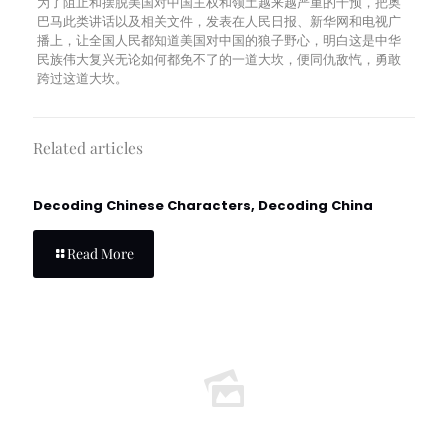
为了阻止和摆脱美国对中国主权和领土越来越严重的干预，把奥
巴马此类讲话以及相关文件，发表在人民日报、新华网和电视广
播上，让全国人民都知道美国对中国的狼子野心，明白这是中华
民族伟大复兴无论如何都免不了的一道大坎，便同仇敌忾，勇敢
跨过这道大坎。
Related articles
Decoding Chinese Characters, Decoding China
Read More