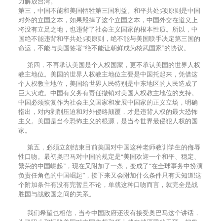
力解放台湾。
第三，中国不能和美国牺牲第三国利益。和平共处5项原则是中国
对外的立国之本，如果毁掉了这个立国之本，中国外交在道义上
将没有立足之地，也违背了社会主义国家的根本性质。所以，中
国绝不能违背和平共处5项原则，绝不能与美国联手决定第三国的
命运，不能与美国签署“绝不能让朝鲜成为核武国家”的协议。
第四，不再承认美国是个人权国家，更不承认美国的世界人权
教主地位。美国的世界人权教主地位主要是中国托起来，凭借这
个人权教主地位，美国给世界人民特别是中东地区的人民造成了
巨大灾难。中国有义务有责任撤销对美国人权教主地位的支持。
中国必须恢复作为社会主义国家和发展中国家的正义立场，明确
指出，对内剥削压迫和对外侵略颠覆，才是违背人权的最大恐怖
主义。美国是当今恐怖主义的根源，是当今世界最侵犯人权的国
家。
第五，必须立刻结束目前美国对中国这种老师教训学生的侮辱
性口吻。最初奥巴马对中国的规定是“美国欢迎一个和平、稳定、
繁荣的中国崛起”，现在又附加了一条，变成了“在全球事务中扮演
负责任角色的中国崛起”，接下来又会附加什么条件只有天知道!这
个附加条件有没有完暂且不论，单就这种口吻而言，就完全是战
胜国与战败国之间的关系。
我们希望也相信，当今中国政府还没有接受奥巴马这个讲话，