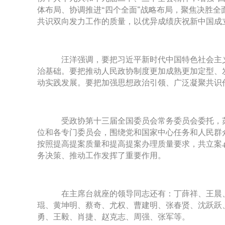
体布局、协调推进“四个全面”战略布局，聚焦决胜
共识双向发力工作的质量，以优异成绩庆祝新中国成立
汪洋强调，要把习近平新时代中国特色社会主义
治基础。要把推动人民政协制度更加成熟更加定型、
动实践发展。要把加强思想政治引领、广泛凝聚共识
受政协第十三届全国委员会常务委员会委托，苏
位和各专门委员会，围绕党和国家中心任务和人民群众
按照提高提案质量和提高提案办理质量要求，共立案456
务决策、推动工作发挥了重要作用。
在主席台就座的领导同志还有：丁薛祥、王晨、
琨、黄坤明、蔡奇、尤权、曹建明、张春贤、沈跃跃
勇、王毅、肖捷、赵克志、周强、张军等。