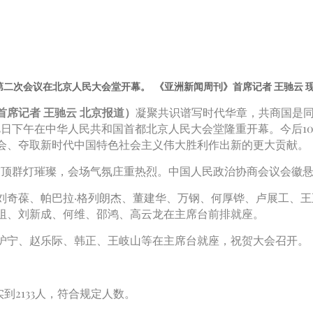
二次会议在北京人民大会堂开幕。 《亚洲新闻周刊》首席记者 王驰云 
席记者 王驰云 北京报道）
凝聚共识谱写时代华章，共商国是
日下午在中华人民共和国首都北京人民大会堂隆重开幕。今后10
会、夺取新时代中国特色社会主义伟大胜利作出新的更大贡献。
顶群灯璀璨，会场气氛庄重热烈。中国人民政治协商会议会徽悬
奇葆、帕巴拉·格列朗杰、董建华、万钢、何厚铧、卢展工、王
阻、刘新成、何维、邵鸿、高云龙在主席台前排就座。
宁、赵乐际、韩正、王岐山等在主席台就座，祝贺大会召开。
到2133人，符合规定人数。