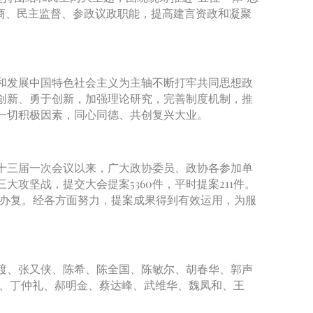
商、民主监督、参政议政职能，提高建言资政和凝聚
和发展中国特色社会主义为主轴不断打牢共同思想政
创新、勇于创新，加强理论研究，完善制度机制，推
一切积极因素，同心同德、共创复兴大业。
十三届一次会议以来，广大政协委员、政协各参加单
攻坚战，提交大会提案5360件，平时提案211件。
%已经办复。经各方面努力，提案成果得到有效运用，为服
渡、张又侠、陈希、陈全国、陈敏尔、胡春华、郭声
林、丁仲礼、郝明金、蔡达峰、武维华、魏凤和、王