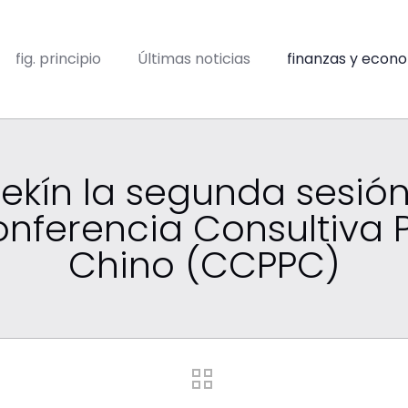
fig. principio
Últimas noticias
finanzas y econ
kín la segunda sesión
nferencia Consultiva P
Chino (CCPPC)