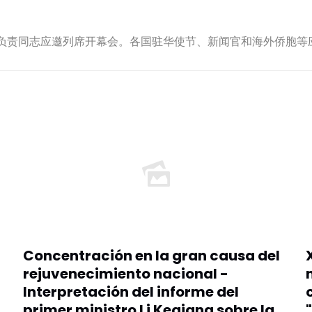
责同志应邀列席开幕会。各国驻华使节、新闻官和海外侨胞等
Concentración en la gran causa del
rejuvenecimiento nacional -
Interpretación del informe del
primer ministro Li Keqiang sobre la