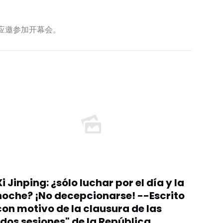
应邀参加开幕会。
Xi Jinping: ¿sólo luchar por el día y la
noche? ¡No decepcionarse! --Escrito
con motivo de la clausura de las
"dos sesiones" de la República