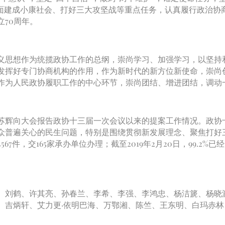
全面建成小康社会、打好三大攻坚战等重点任务，认真履行政治协
70周年。
思想作为统揽政协工作的总纲，崇尚学习、加强学习，以坚持
发挥好专门协商机构的作用，作为新时代的新方位新使命，崇尚
作为人民政协履职工作的中心环节，崇尚团结、增进团结，调动
辉向大会报告政协十三届一次会议以来的提案工作情况。政协
普遍关心的民生问题，特别是围绕贯彻新发展理念、聚焦打好三大
7件，交165家承办单位办理；截至2019年2月20日，99.2
刘鹤、许其亮、孙春兰、李希、李强、李鸿忠、杨洁篪、杨晓
、吉炳轩、艾力更·依明巴海、万鄂湘、陈竺、王东明、白玛赤