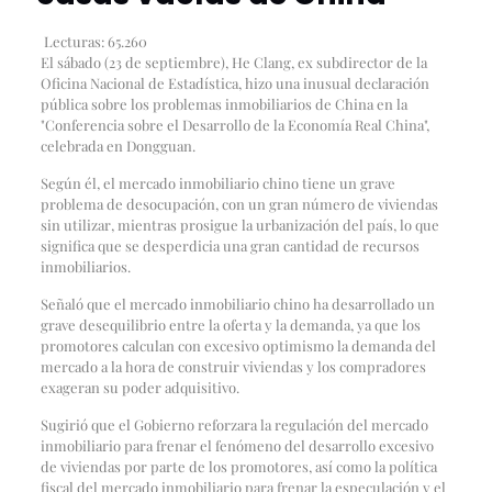
Lecturas:
65.260
El sábado (23 de septiembre), He Clang, ex subdirector de la
Oficina Nacional de Estadística, hizo una inusual declaración
pública sobre los problemas inmobiliarios de China en la
"Conferencia sobre el Desarrollo de la Economía Real China",
celebrada en Dongguan.
Según él, el mercado inmobiliario chino tiene un grave
problema de desocupación, con un gran número de viviendas
sin utilizar, mientras prosigue la urbanización del país, lo que
significa que se desperdicia una gran cantidad de recursos
inmobiliarios.
Señaló que el mercado inmobiliario chino ha desarrollado un
grave desequilibrio entre la oferta y la demanda, ya que los
promotores calculan con excesivo optimismo la demanda del
mercado a la hora de construir viviendas y los compradores
exageran su poder adquisitivo.
Sugirió que el Gobierno reforzara la regulación del mercado
inmobiliario para frenar el fenómeno del desarrollo excesivo
de viviendas por parte de los promotores, así como la política
fiscal del mercado inmobiliario para frenar la especulación y el