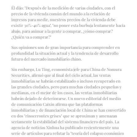
Él dijo: "Después de la medición de varias ciudades, con el
precio de la vivienda común del mundo a la relación de
ingresos para medir, nuestros precios de la vivienda debe
existir 30%-40% agua", "no poner esta burbuja lentamente hacia
abajo, para animar a la gente a comprar, ¿cómo comprar?
¿Quién va a comprar?"
Sus opiniones son de gran importancia para comprender en
profundidad la situación actual y la tendencia de desarrollo
futuro del mercado inmobiliario chino.
Sin embargo, Lu Ting, economista jefe para China de Nomura
Securities, afirmó que al final del ciclo actual, las ventas
inmobiliarias se habrán estabilizado o incluso recuperado en
las grandes ciudades, pero para muchas ciudades pequeñas y
medianas, en el mejor de los casos, las ventas inmobiliarias
habrán dejado de deteriorarse. Un nuevo editorial del medio
de comunicación Caixin afirma que las plataformas
inmobiliarias y de financiación local de China se han convertido
en dos "rinocerontes grises" que se aproximan y amenazan
seriamente la estabilidad del sistema financiero del país. La
agencia de noticias Xinhua ha publicado recientemente una
serie de artículos para refutar la "teoría del colapso económico