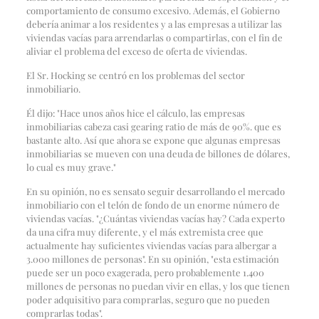
comportamiento de consumo excesivo. Además, el Gobierno
debería animar a los residentes y a las empresas a utilizar las
viviendas vacías para arrendarlas o compartirlas, con el fin de
aliviar el problema del exceso de oferta de viviendas.
El Sr. Hocking se centró en los problemas del sector
inmobiliario.
Él dijo: "Hace unos años hice el cálculo, las empresas
inmobiliarias cabeza casi gearing ratio de más de 90%. que es
bastante alto. Así que ahora se expone que algunas empresas
inmobiliarias se mueven con una deuda de billones de dólares,
lo cual es muy grave."
En su opinión, no es sensato seguir desarrollando el mercado
inmobiliario con el telón de fondo de un enorme número de
viviendas vacías. "¿Cuántas viviendas vacías hay? Cada experto
da una cifra muy diferente, y el más extremista cree que
actualmente hay suficientes viviendas vacías para albergar a
3.000 millones de personas". En su opinión, "esta estimación
puede ser un poco exagerada, pero probablemente 1.400
millones de personas no puedan vivir en ellas, y los que tienen
poder adquisitivo para comprarlas, seguro que no pueden
comprarlas todas".