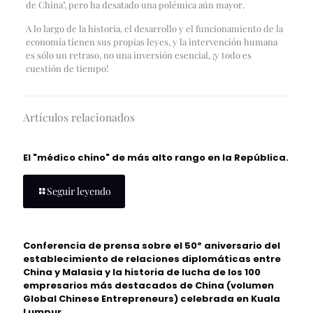
de China", pero ha desatado una polémica aún mayor.
A lo largo de la historia, el desarrollo y el funcionamiento de la
economía tienen sus propias leyes, y la intervención humana
es sólo un retraso, no una inversión esencial, ¡y todo es
cuestión de tiempo!
Artículos relacionados
El "médico chino" de más alto rango en la República.
Seguir leyendo
Conferencia de prensa sobre el 50º aniversario del
establecimiento de relaciones diplomáticas entre
China y Malasia y la historia de lucha de los 100
empresarios más destacados de China (volumen
Global Chinese Entrepreneurs) celebrada en Kuala
Lumpur