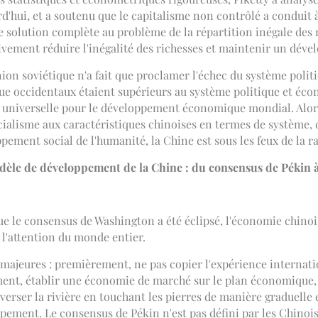
urd'hui, et a soutenu que le capitalisme non contrôlé a conduit 
 solution complète au problème de la répartition inégale des r
vement réduire l'inégalité des richesses et maintenir un dével
'Union soviétique n'a fait que proclamer l'échec du système pol
e occidentaux étaient supérieurs au système politique et écon
e universelle pour le développement économique mondial. Alors
cialisme aux caractéristiques chinoises en termes de système,
ppement social de l'humanité, la Chine est sous les feux de la 
u modèle de développement de la Chine : du consensus de Pékin
e le consensus de Washington a été éclipsé, l'économie chinois
é l'attention du monde entier.
majeures : premièrement, ne pas copier l'expérience internati
ment, établir une économie de marché sur le plan économique
averser la rivière en touchant les pierres de manière graduell
pement. Le consensus de Pékin n'est pas défini par les Chinoi