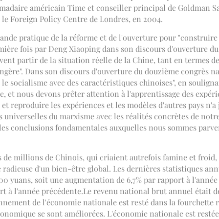
domadaire américain Time et conseiller principal de Goldman S
le Foreign Policy Centre de Londres, en 2004.
ande pratique de la réforme et de l'ouverture pour "construire 
ière fois par Deng Xiaoping dans son discours d'ouverture du 1
ent partir de la situation réelle de la Chine, tant en termes 
angère". Dans son discours d'ouverture du douzième congrès na
e le socialisme avec des caractéristiques chinoises", en soulig
ne, et nous devons prêter attention à l'apprentissage des expéri
 et reproduire les expériences et les modèles d'autres pays n'a 
 universelles du marxisme avec les réalités concrètes de notre 
t les conclusions fondamentales auxquelles nous sommes parve
de millions de Chinois, qui criaient autrefois famine et froid, 
e radieuse d'un bien-être global. Les dernières statistiques a
000 yuans, soit une augmentation de 6,7% par rapport à l'année
rt à l'année précédente.Le revenu national brut annuel était 
onnement de l'économie nationale est resté dans la fourchette
ce économique se sont améliorées. L'économie nationale est rest