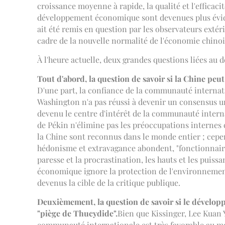
croissance moyenne à rapide, la qualité et l'efficac
développement économique sont devenues plus évident
ait été remis en question par les observateurs extéri
cadre de la nouvelle normalité de l'économie chinoi
À l'heure actuelle, deux grandes questions liées au
Tout d'abord, la question de savoir si la Chine peu
D'une part, la confiance de la communauté internat
Washington n'a pas réussi à devenir un consensus uni
devenu le centre d'intérêt de la communauté intern
de Pékin n'élimine pas les préoccupations internes
la Chine sont reconnus dans le monde entier ; cepen
hédonisme et extravagance abondent, "fonctionnaires 
paresse et la procrastination, les hauts et les puis
économique ignore la protection de l'environnement, l
devenus la cible de la critique publique.
Deuxièmement, la question de savoir si le développ
"piège de Thucydide".
Bien que Kissinger, Lee Kuan Y
communauté internationale est très favorable au mo