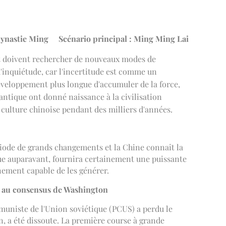
dynastie Ming
Scénario principal : Ming Ming Lai
t doivent rechercher de nouveaux modes de
d'inquiétude, car l'incertitude est comme un
éveloppement plus longue d'accumuler de la force,
antique ont donné naissance à la civilisation
 culture chinoise pendant des milliers d'années.
riode de grands changements et la Chine connaît la
 vue auparavant, fournira certainement une puissante
inement capable de les générer.
e au consensus de Washington
mmuniste de l'Union soviétique (PCUS) a perdu le
n, a été dissoute. La première course à grande