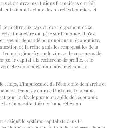
s et d'autres institutions financières ont fait
al, entraînant la chute des marchés boursiers et
 ni permettre aux pays en développement de se
rise financière qui pèse sur le monde. Il n'est
eterre et ait demandé pourquoi aucun économiste,
 question de la reine a mis les responsables de la
 technologique à grande vitesse, le consensus de
par le capital à la recherche de profits, et le
véré être un modèle non universel pour le
c le temps. L'impuissance de l'économie de marché et
almement. Dans L'avenir de l'histoire, Fukuyama
spect pour le développement rapide de l'économie
de la démocratie libérale à une réflexion
 critiqué le système capitaliste dans Le
 les données sur la répartition des richesses depuis