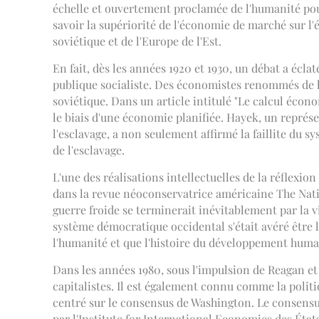
échelle et ouvertement proclamée de l'humanité pour
savoir la supériorité de l'économie de marché sur l'
soviétique et de l'Europe de l'Est.
En fait, dès les années 1920 et 1930, un débat a écla
publique socialiste. Des économistes renommés de l'
soviétique. Dans un article intitulé "Le calcul écon
le biais d'une économie planifiée. Hayek, un représe
l'esclavage, a non seulement affirmé la faillite du 
de l'esclavage.
L'une des réalisations intellectuelles de la réflexion
dans la revue néoconservatrice américaine The Natio
guerre froide se terminerait inévitablement par la vic
système démocratique occidental s'était avéré être 
l'humanité et que l'histoire du développement humain 
Dans les années 1980, sous l'impulsion de Reagan et
capitalistes. Il est également connu comme la polit
centré sur le consensus de Washington. Le consensu
par l'Institute for International Economics des État