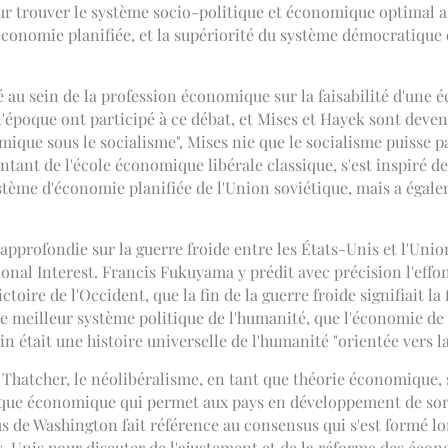
 trouver le système socio-politique et économique optimal a é
économie planifiée, et la supériorité du système démocratique 
té au sein de la profession économique sur la faisabilité d'une
époque ont participé à ce débat, et Mises et Hayek sont deven
omique sous le socialisme", Mises nie que le socialisme puisse p
ntant de l'école économique libérale classique, s'est inspiré de
système d'économie planifiée de l'Union soviétique, mais a éga
 approfondie sur la guerre froide entre les États-Unis et l'Union 
nal Interest. Francis Fukuyama y prédit avec précision l'effo
toire de l'Occident, que la fin de la guerre froide signifiait la
le meilleur système politique de l'humanité, que l'économie d
était une histoire universelle de l'humanité "orientée vers la 
 Thatcher, le néolibéralisme, en tant que théorie économique,
ique économique qui permet aux pays en développement de sortir 
s de Washington fait référence au consensus qui s'est formé l
s-Unis pour discuter de l'ajustement et de la réforme des écon