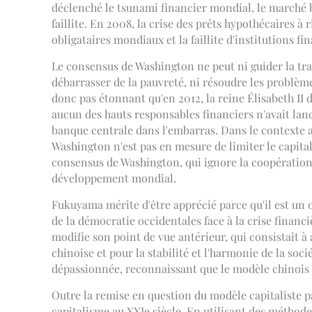
déclenché le tsunami financier mondial, le marché b
faillite. En 2008, la crise des prêts hypothécaires 
obligataires mondiaux et la faillite d'institutions f
Le consensus de Washington ne peut ni guider la tr
débarrasser de la pauvreté, ni résoudre les problèm
donc pas étonnant qu'en 2012, la reine Élisabeth I
aucun des hauts responsables financiers n'avait lancé
banque centrale dans l'embarras. Dans le contexte 
Washington n'est pas en mesure de limiter le capital 
consensus de Washington, qui ignore la coopératio
développement mondial.
Fukuyama mérite d'être apprécié parce qu'il est un 
de la démocratie occidentales face à la crise financ
modifie son point de vue antérieur, qui consistait 
chinoise et pour la stabilité et l'harmonie de la so
dépassionnée, reconnaissant que le modèle chinois é
Outre la remise en question du modèle capitaliste p
capitalisme au XXIe siècle. En utilisant des méthode