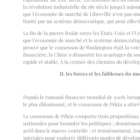
la révolution industrielle du 18e siècle jusqu'à aujo
que l'économie de marché de Libreville n'est pas une
limité par un système démocratique, qui peut effecti
La fin de la guerre froide entre les États-Unis et l
que l'économie de marché et le système démocratiqu
prouvé que le consensus de Washington était la voi
financière, la Chine a démontré les avantages du so
rapide et stable. À la croisée des chemins du dévelo
II. les forces et les faiblesses d
Depuis le tsunami financier mondial de 2008, lorsqu
le plus éblouissant, et le consensus de Pékin a attir
Le consensus de Pékin comporte trois propositions 
nationales pour formuler les politiques ; deuxième
actif dans le macro-contrôle ; et troisièmement, tr
spéciales pour explorer différents modes de dévelop