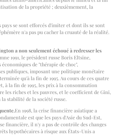
tisation de la propriété ; deuxièmement, la
ays se sont efforcés d'imiter et dont ils se sont
éphémère n'a pas pu cacher la cruauté de la réalité.
ngton a non seulement échoué à redresser les
omne 1991, le président russe Boris Eltsine,
s économiques de "thérapie de choc",
enses publiques, imposant une politique monétaire
terminée qu'à la fin de 1995. Au cours de ces quatre
t, à la fin de 1995, les prix à la consommation
e les riches et les pauvres, et le coefficient de Gini,
la stabilité de la société russe.
quente.
En 1998, la crise financière asiatique a
fondamentale est que les pays d'Asie du Sud-Est,
financière, il n'y a pas de contrôle des changes
prêts hypothécaires à risque aux États-Unis a