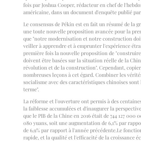
fois par Joshua Cooper, rédacteur en chef de l'heb
américaine, dans un document d'enquête publié par 
Le consensus de Pékin est en fait un résumé de la gr
une toute nouvelle proposition avancée pour la prem
que "notre modernisation et notre construction doiv
veiller à apprendre et à emprunter l'expérience étr
première fois la nouvelle proposition de "construir
doivent être basées sur la situation réelle de la Chi
révolution et de la construction". Cependant, copier
nombreuses leçons à cet égard. Combiner les vérités
socialisme avec des caractéristiques chinoises son
terme".
La réforme et l'ouverture ont permis à des centaines 
la faiblesse accumulées et d'inaugurer la perspectiv
que le PIB de la Chine en 2016 était de 744 127 000 
080 yuans, soit une augmentation de 6,1% par rappo
de 6,9% par rapport à l'année précédente.Le foncti
rapide, et la qualité et l'efficacité de la croissan