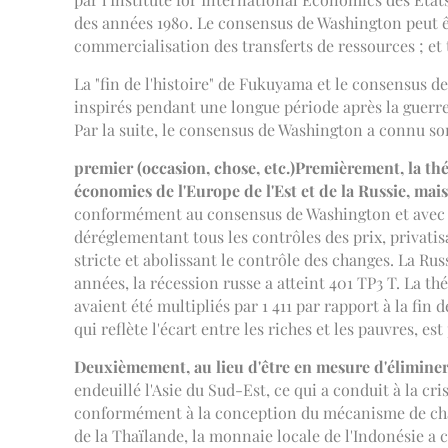
des années 1980. Le consensus de Washington peut êt
commercialisation des transferts de ressources ; et 
La "fin de l'histoire" de Fukuyama et le consensus d
inspirés pendant une longue période après la guerre 
Par la suite, le consensus de Washington a connu so
premier (occasion, chose, etc.)
Premièrement, la th
économies de l'Europe de l'Est et de la Russie, mai
conformément au consensus de Washington et avec l'
déréglementant tous les contrôles des prix, privati
stricte et abolissant le contrôle des changes. La Rus
années, la récession russe a atteint 401 TP3 T. La th
avaient été multipliés par 1 411 par rapport à la fin d
qui reflète l'écart entre les riches et les pauvres, es
Deuxièmement, au lieu d'être en mesure d'éliminer 
endeuillé l'Asie du Sud-Est, ce qui a conduit à la c
conformément à la conception du mécanisme de chang
de la Thaïlande, la monnaie locale de l'Indonésie a 