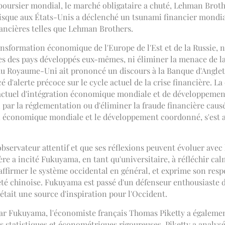
oursier mondial, le marché obligataire a chuté, Lehman Brother
à risque aux États-Unis a déclenché un tsunami financier mondi
inancières telles que Lehman Brothers.
ansformation économique de l'Europe de l'Est et de la Russie,
es des pays développés eux-mêmes, ni éliminer la menace de la c
I du Royaume-Uni ait prononcé un discours à la Banque d'Angl
 d'alerte précoce sur le cycle actuel de la crise financière. La
actuel d'intégration économique mondiale et de développement
par la réglementation ou d'éliminer la fraude financière causée 
n économique mondiale et le développement coordonné, s'est a
observateur attentif et que ses réflexions peuvent évoluer ave
ière a incité Fukuyama, en tant qu'universitaire, à réfléchir c
à affirmer le système occidental en général, et exprime son re
ciété chinoise. Fukuyama est passé d'un défenseur enthousiaste 
tait une source d'inspiration pour l'Occident.
ar Fukuyama, l'économiste français Thomas Piketty a également
s statistiques et économétriques rigoureuses, Piketty a analysé