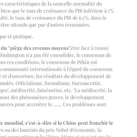
les caractéristiques de la nouvelle normalité du
ien que le taux de croissance du PIB inférieur à 7%
lté, le taux de croissance du PIB de 6,7%, dans le
 être attendu que par d'autres économies.
ue et pratique.
r du "piège des revenus moyens".
être face à (nous)
Washington n'a pas été consolidée, le consensus de
ans ces conditions, le consensus de Pékin est
la communauté internationale à l'égard du consensus
 et d'ouverture, les résultats du développement de
mulés. Officialisme, formalisme, bureaucratie,
s", médiocrité, fainéantise, etc. "La médiocrité, la
ses sont des phénomènes graves, le développement
uvres pour accroître le ....... Ces problèmes sont
 mondial, c'est-à-dire si la Chine peut franchir le
ues ou des lauréats du prix Nobel d'économie, la
t pour critiquer la Chine. Même si ce n'est pas le