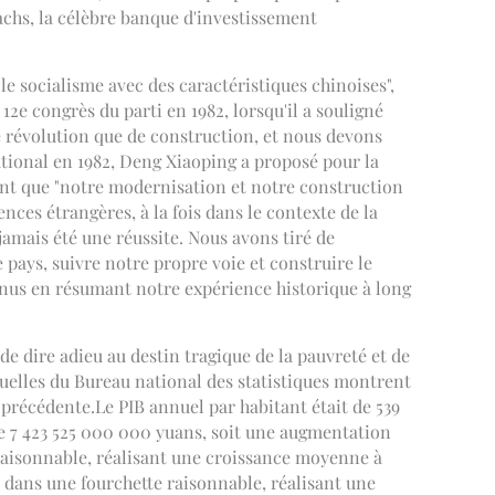
achs, la célèbre banque d'investissement
le socialisme avec des caractéristiques chinoises",
2e congrès du parti en 1982, lorsqu'il a souligné
de révolution que de construction, et nous devons
tional en 1982, Deng Xiaoping a proposé pour la
nant que "notre modernisation et notre construction
ences étrangères, à la fois dans le contexte de la
jamais été une réussite. Nous avons tiré de
pays, suivre notre propre voie et construire le
nus en résumant notre expérience historique à long
de dire adieu au destin tragique de la pauvreté et de
nnuelles du Bureau national des statistiques montrent
 précédente.Le PIB annuel par habitant était de 539
de 7 423 525 000 000 yuans, soit une augmentation
 raisonnable, réalisant une croissance moyenne à
ée dans une fourchette raisonnable, réalisant une