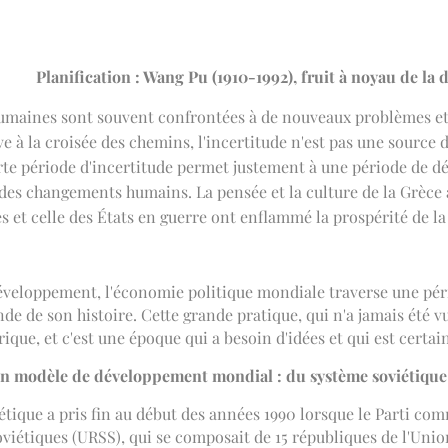
Planification :
Wang Pu (1910-1992), fruit à noyau de la 
humaines sont souvent confrontées à de nouveaux problèmes e
 à la croisée des chemins, l'incertitude n'est pas une source 
rte période d'incertitude permet justement à une période de d
 des changements humains. La pensée et la culture de la Grèce 
 et celle des États en guerre ont enflammé la prospérité de la
développement, l'économie politique mondiale traverse une pé
onde de son histoire. Cette grande pratique, qui n'a jamais été
ique, et c'est une époque qui a besoin d'idées et qui est certa
'un modèle de développement mondial : du système soviétiqu
iétique a pris fin au début des années 1990 lorsque le Parti co
oviétiques (URSS), qui se composait de 15 républiques de l'Unio