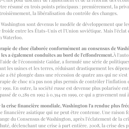
re résumé en trois points principaux : premièrement, la priva
troisièmement, la libéralisation du contrôle des changes.
e Washington sont devenus le modèle de développement que les p
froide entre les États-Unis et l'Union soviétique. Mais l'éclat 
n Waterloo.
érapie de choc élaborée conformément au consensus de Washi
s les a également conduites au bord de l'effondrement.
À l'aut
aide de l'économiste Gaidar, a formulé une série de politique
sant les usines et les terres, réduisant drastiquement les dép
sie a été plongée dans une récession de quatre ans qui ne s'est 
érapie de choc n'a pas non plus permis de contrôler l'inflation e
e 1991. En outre, la société russe est devenue plus polarisée entr
t passé de 0,289 en 1992 à 0,394 en 1999, ce qui a gravement nui à 
la crise financière mondiale, Washington l'a rendue plus fré
rise financière asiatique qui ne peut être contenue. Une raison 
e du Consensus de Washington, après l'éclatement de la crise 
chuté, déclenchant une crise à part entière. 2008, la crise des 