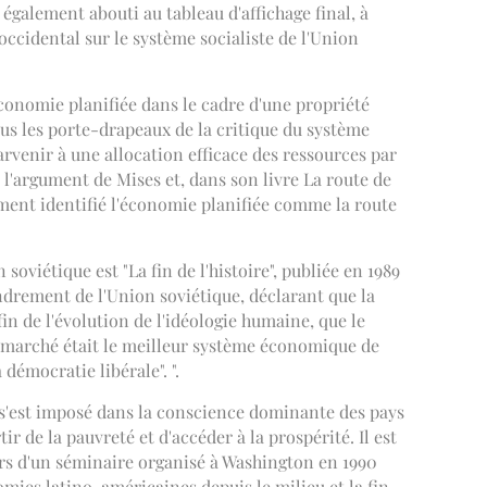
galement abouti au tableau d'affichage final, à
occidental sur le système socialiste de l'Union
 économie planifiée dans le cadre d'une propriété
us les porte-drapeaux de la critique du système
arvenir à une allocation efficace des ressources par
 l'argument de Mises et, dans son livre La route de
lement identifié l'économie planifiée comme la route
soviétique est "La fin de l'histoire", publiée en 1989
ndrement de l'Union soviétique, déclarant que la
 fin de l'évolution de l'idéologie humaine, que le
e marché était le meilleur système économique de
démocratie libérale". ".
 s'est imposé dans la conscience dominante des pays
de la pauvreté et d'accéder à la prospérité. Il est
ors d'un séminaire organisé à Washington en 1990
omies latino-américaines depuis le milieu et la fin