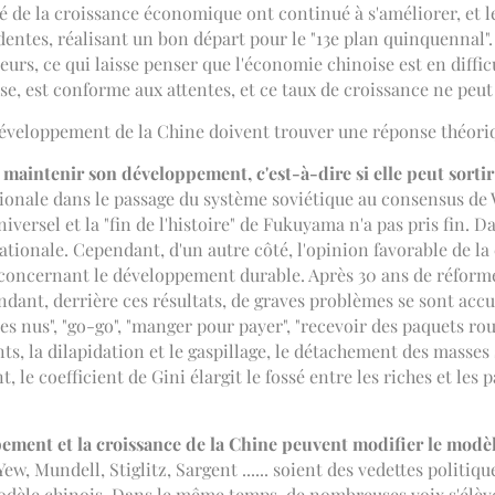
ité de la croissance économique ont continué à s'améliorer, et 
es, réalisant un bon départ pour le "13e plan quinquennal". B
eurs, ce qui laisse penser que l'économie chinoise est en difficu
se, est conforme aux attentes, et ce taux de croissance ne peut
 développement de la Chine doivent trouver une réponse théoriq
t maintenir son développement, c'est-à-dire si elle peut sorti
ionale dans le passage du système soviétique au consensus de 
versel et la "fin de l'histoire" de Fukuyama n'a pas pris fin. D
ationale. Cependant, d'un autre côté, l'opinion favorable de 
 concernant le développement durable. Après 30 ans de réforme
dant, derrière ces résultats, de graves problèmes se sont accu
nus", "go-go", "manger pour payer", "recevoir des paquets rouge
sants, la dilapidation et le gaspillage, le détachement des mas
e coefficient de Gini élargit le fossé entre les riches et les pa
ement et la croissance de la Chine peuvent modifier le modèle
ew, Mundell, Stiglitz, Sargent ...... soient des vedettes politiq
dèle chinois. Dans le même temps, de nombreuses voix s'élèven