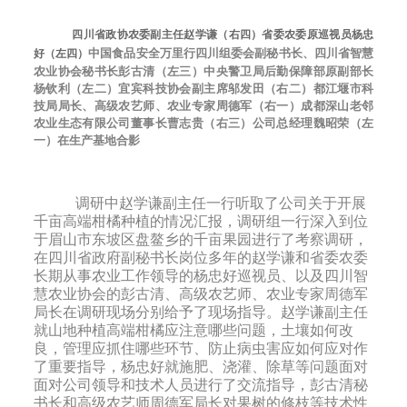
四川省政协农委副主任赵学谦（右四）省委农委原巡视员杨忠
中国食品安全万里行四川组委会副秘书长、四川省智慧
好（左四）
农业协会秘书长彭古清（左三）
中央警卫局后勤保障部原副部长
杨钦利（左二）宜宾科技协会副主席邬发田（右二）
都江堰市科
技局局长、高级农艺师、农业专家周德军（右一
）成都深山老邻
农业生态有限公司董事长曹志贵（右三）公司总经理魏昭荣（左
一）在生产基地合影
调研中赵学谦副主任一行听取了公司关于开展
千亩高端柑橘种植的情况汇报，调研组一行深入到位
于眉山市东坡区盘鳌乡的千亩果园进行了考察调研，
在四川省政府副秘书长岗位多年的赵学谦和省委农委
长期从事农业工作领导的杨忠好巡视员、以及四川智
慧农业协会的彭古清、高级农艺师、农业专家周德军
局长在调研现场分别给予了现场指导。赵学谦副主任
就山地种植高端柑橘应注意哪些问题，土壤如何改
良，管理应抓住哪些环节、防止病虫害应如何应对作
了重要指导，杨忠好就施肥、浇灌、除草等问题面对
面对公司领导和技术人员进行了交流指导，彭古清秘
书长和高级农艺师周德军局长对果树的修枝等技术性