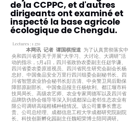
de la CCPPC, et d'autres
dirigeants ont examiné et
inspecté la base agricole
écologique de Chengdu.
Lectures :
1 270
本网讯 记者 谭国棋报道
为了认真贯彻落实中
央和四川省委关于开展“大学习、大讨论、大调研”活
动的指示，5月4日，四川省政协农委副主任赵学谦、
四川省委农委原巡视员、四川省民生研究会副会长杨
忠好、中国食品安全万里行四川组委会副秘书长、四
川省智慧农业协会秘书长彭古清、中央警卫局后勤保
障部原副部长、中国食品报主任杨钦利、都江堰市科
技局局长、高级农艺师、农业专家周德军以及四川省
品牌防伪协会领导等深入到成都深山老邻生态农业有
限公司调研高端柑橘种植情况。该公司董事长曹志
贵、公司总经理、成都信息工程大学成都研究院副院
长、科技创新孵化园副主任魏昭荣博士陪同调研。