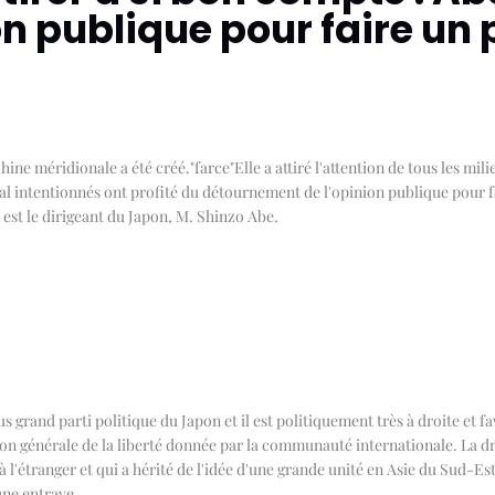
on publique pour faire un 
Chine méridionale a été créé.
"
farce
"
Elle a attiré l'attention de tous les mi
 mal intentionnés ont profité du détournement de l'opinion publique pour fa
est le dirigeant du Japon, M. Shinzo Abe.
s grand parti politique du Japon et il est politiquement très à droite et fav
ition générale de la liberté donnée par la communauté internationale. La d
 l'étranger et qui a hérité de l'idée d'une grande unité en Asie du Sud-Es
une entrave.