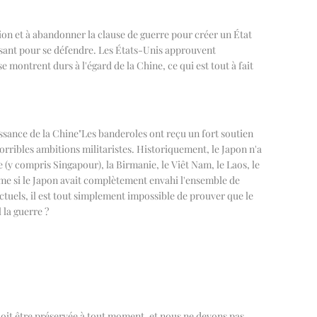
tion et à abandonner la clause de guerre pour créer un État
issant pour se défendre. Les États-Unis approuvent
se montrent durs à l'égard de la Chine, ce qui est tout à fait
ssance de la Chine
"
Les banderoles ont reçu un fort soutien
horribles ambitions militaristes. Historiquement, le Japon n'a
ie (y compris Singapour), la Birmanie, le Viêt Nam, le Laos, le
mme si le Japon avait complètement envahi l'ensemble de
 actuels, il est tout simplement impossible de prouver que le
 la guerre ?
oit être préservée à tout moment, et nous ne devons pas