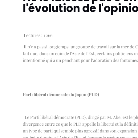
l'évolution de l'opini
Lectures :
1 266
Il n'y a pas si longtemps, un groupe de travail sur la mer de 
fait que, dans un coin de l'Asie de l'Est, certains politiciens
intentionné qui a un penchant pour l'adoration des fantômes 
Parti libéral démocrate du Japon (PLD)
Le Parti libéral démocrate (PLD), dirigé par M. Abe, est le plu
divergence entre ce que le PLD appelle la liberté et la défin
un type de parti qui semble plus agressif dans son expansion à
souhaite dominer l'Asie de l'Est et écraser la région sans auc