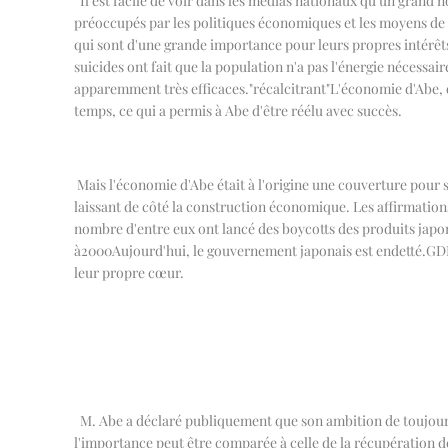
Il est facile de voir dans les médias nationaux qu'un gran
préoccupés par les politiques économiques et les moyens de sub
qui sont d'une grande importance pour leurs propres intérêts
suicides ont fait que la population n'a pas l'énergie nécessair
apparemment très efficaces.
"
récalcitrant
"
L'économie d'Abe, q
temps, ce qui a permis à Abe d'être réélu avec succès.
Mais l'économie d'Abe était à l'origine une couverture pour sta
laissant de côté la construction économique. Les affirmation
nombre d'entre eux ont lancé des boycotts des produits japo
à
2000
Aujourd'hui, le gouvernement japonais est endetté.
GD
leur propre cœur.
M. Abe a déclaré publiquement que son ambition de toujours
l'importance peut être comparée à celle de la récupération de