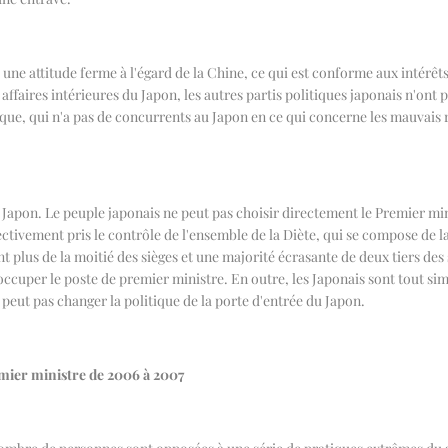
ne attitude ferme à l'égard de la Chine, ce qui est conforme aux intérêts 
ffaires intérieures du Japon, les autres partis politiques japonais n'ont 
ique, qui n'a pas de concurrents au Japon en ce qui concerne les mauvais
 Japon. Le peuple japonais ne peut pas choisir directement le Premier min
ffectivement pris le contrôle de l'ensemble de la Diète, qui se compose d
t plus de la moitié des sièges et une majorité écrasante de deux tiers des 
'occuper le poste de premier ministre. En outre, les Japonais sont tout s
eut pas changer la politique de la porte d'entrée du Japon.
mier ministre de 2006 à 2007