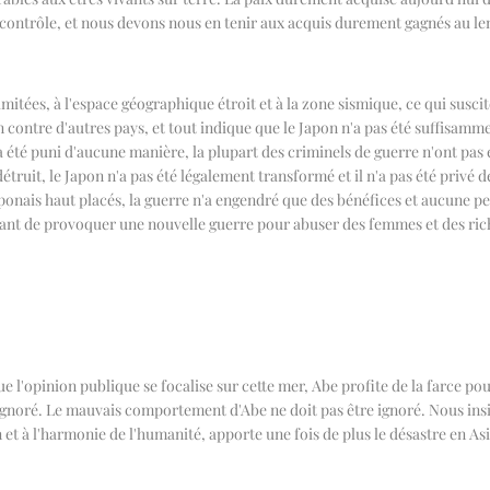
ans contrôle, et nous devons nous en tenir aux acquis durement gagnés au
imitées, à l'espace géographique étroit et à la zone sismique, ce qui susc
n contre d'autres pays, et tout indique que le Japon n'a pas été suffisamm
a été puni d'aucune manière, la plupart des criminels de guerre n'ont pas 
ruit, le Japon n'a pas été légalement transformé et il n'a pas été privé de 
ponais haut placés, la guerre n'a engendré que des bénéfices et aucune per
tant de provoquer une nouvelle guerre pour abuser des femmes et des ric
 l'opinion publique se focalise sur cette mer, Abe profite de la farce po
gnoré. Le mauvais comportement d'Abe ne doit pas être ignoré. Nous insis
n et à l'harmonie de l'humanité, apporte une fois de plus le désastre en As