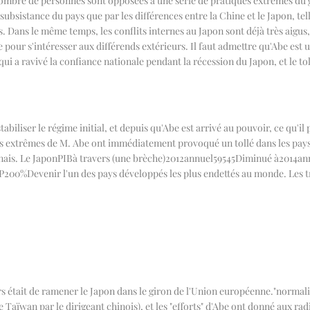
d nombre de personnes sont opposées à une série de pratiques extrêmes du
sistance du pays que par les différences entre la Chine et le Japon, telles
. Dans le même temps, les conflits internes au Japon sont déjà très aigu
e pour s'intéresser aux différends extérieurs. Il faut admettre qu'Abe est 
ui a ravivé la confiance nationale pendant la récession du Japon, et le tol
biliser le régime initial, et depuis qu'Abe est arrivé au pouvoir, ce qu'il 
s extrêmes de M. Abe ont immédiatement provoqué un tollé dans les pays vo
nais. Le Japon
PIB
à travers (une brèche)
2012
annuel
59545
Diminué à
2014
an
P200%
Devenir l'un des pays développés les plus endettés au monde. Les 
 était de ramener le Japon dans le giron de l'Union européenne.
"
normali
 Taïwan par le dirigeant chinois), et les "efforts" d'Abe ont donné aux ra