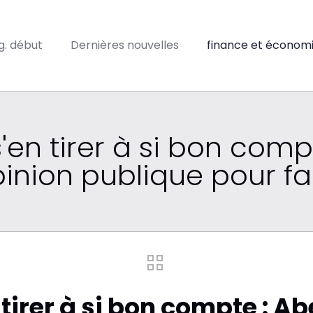
ig. début
Dernières nouvelles
finance et économ
s'en tirer à si bon comp
opinion publique pour fa
 tirer à si bon compte : Ab