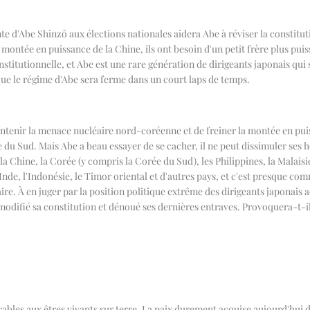
nte d'Abe Shinzô aux élections nationales aidera Abe à réviser la constitu
 montée en puissance de la Chine, ils ont besoin d'un petit frère plus pu
onstitutionnelle, et Abe est une rare génération de dirigeants japonais qui 
ue le régime d'Abe sera ferme dans un court laps de temps.
ontenir la menace nucléaire nord-coréenne et de freiner la montée en pui
e du Sud. Mais Abe a beau essayer de se cacher, il ne peut dissimuler ses 
 la Chine, la Corée (y compris la Corée du Sud), les Philippines, la Malais
de, l'Indonésie, le Timor oriental et d'autres pays, et c'est presque co
itaire. À en juger par la position politique extrême des dirigeants japonais
odifié sa constitution et dénoué ses dernières entraves. Provoquera-t-il
bles aux êtres vivants sur terre. La paix durement acquise aujourd'hui d