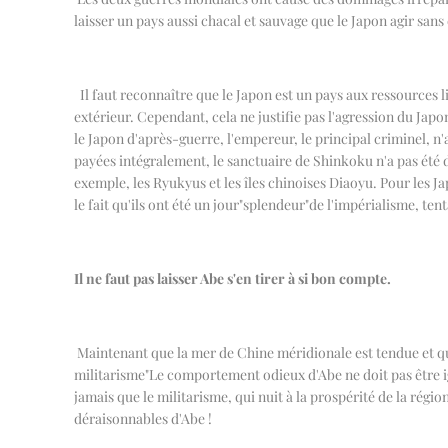
laisser un pays aussi chacal et sauvage que le Japon agir s
Il faut reconnaître que le Japon est un pays aux ressources l
extérieur. Cependant, cela ne justifie pas l'agression du Japo
le Japon d'après-guerre, l'empereur, le principal criminel, n'
payées intégralement, le sanctuaire de Shinkoku n'a pas été dét
exemple, les Ryukyus et les îles chinoises Diaoyu. Pour les Ja
le fait qu'ils ont été un jour
"
splendeur
"
de l'impérialisme, ten
Il ne faut pas laisser Abe s'en tirer à si bon compte.
Maintenant que la mer de Chine méridionale est tendue et que
militarisme
"
Le comportement odieux d'Abe ne doit pas être i
jamais que le militarisme, qui nuit à la prospérité de la régio
déraisonnables d'Abe !