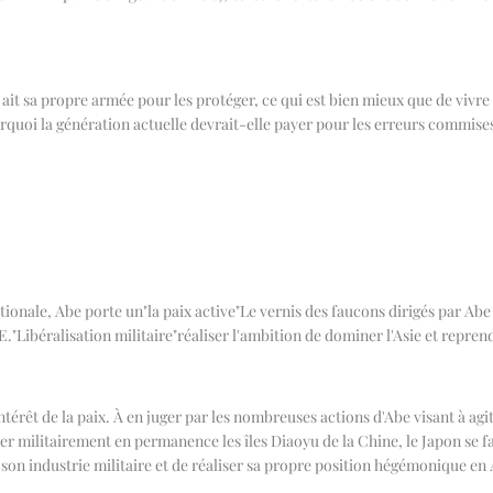
s ait sa propre armée pour les protéger, ce qui est bien mieux que de vivr
urquoi la génération actuelle devrait-elle payer pour les erreurs commise
ationale, Abe porte un
"
la paix active
"
Le vernis des faucons dirigés par Abe 
E.
"
Libéralisation militaire
"
réaliser l'ambition de dominer l'Asie et repren
intérêt de la paix. À en juger par les nombreuses actions d'Abe visant à a
 militairement en permanence les îles Diaoyu de la Chine, le Japon se fai
 industrie militaire et de réaliser sa propre position hégémonique en Asi