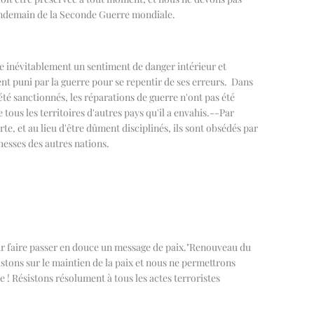
 lendemain de la Seconde Guerre mondiale.
ite inévitablement un sentiment de danger intérieur et
ent puni par la guerre pour se repentir de ses erreurs.
Dans
été sanctionnés, les réparations de guerre n'ont pas été
tous les territoires d'autres pays qu'il a envahis.
--
Par
te, et au lieu d'être dûment disciplinés, ils sont obsédés par
hesses des autres nations.
ur faire passer en douce un message de paix.
"
Renouveau du
tons sur le maintien de la paix et nous ne permettrons
ie ! Résistons résolument à tous les actes terroristes