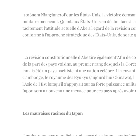
2016
nom Nian
7
lune
10
Pour les États-Unis, la victoire écrasa
militaire menaçant. Quant aux États-Unis en déclin, face à la
tacitement l'attitude actuelle d'Abe à l'égard de la révision c
conforme à l'approche stratégique des États-Unis, de sorte q
La révision constitutionnelle d'Abe tire également
"
Afin de c
de la part des pays voisins, au premier rang desquels la Coré
jamais été un pays pacifiste ni une nation célèbre. Il a envahi
Cambodge, le royaume des Ryukyu (aujourd'hui Okinawa), l'In
l'Asie de l'Est lorsqu'il s'appuyait sur sa forte puissance mil
Japon sera à nouveau une menace pour ces pays après avoir m
Les mauvaises racines du Japon
Les deux guerres mondiales ont causé des dommages irrépara