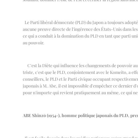
Le Parti libéral démocrate (PLD) du Japon a toujours adopté u
aucune preuve directe de l'ingérence des États-Unis dans les a
ce qui a conduit à la domination du PLD en tant que parti un
au pouvoir.
C'est la Diète qui influence les changements de pouvoir au
triste, c'est que le PLD, conjointement avec le Komeito, a e
conseillers, le PLD et le Parti civique occupant respectivemen
japonais à M. Abe, il est impossible d'empêcher ce dernier d
pour n'importe qui revient pratiquement au même, ce qui ne p
ABE Shinzō (1954-), homme politique japonais du PLD, pre