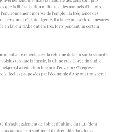
 gouvernement Abe, mais la majorité des gens sont plus
 que la libéralisation militaire et les manuels d'histoire,
s, l'environnement morose de l'emploi, la fréquence des
une personne très intelligente, il a lancé une série de mesures
lé en faveur d'Abe ont été très forts pendant un certain
promeut activement, c'est la réforme de la loi sur la sécurité,
isins tels que la Russie, la Chine et la Corée du Sud, et
nuel
46015
La réduction linéaire d'environ
22%
régresser
trois flèches proposées par l'économie d'Abe ont transpercé
té
"
Il s'agit également de l'objectif ultime du PLD (dont
dicaux japonais un sentiment d'intrépidité dans leurs