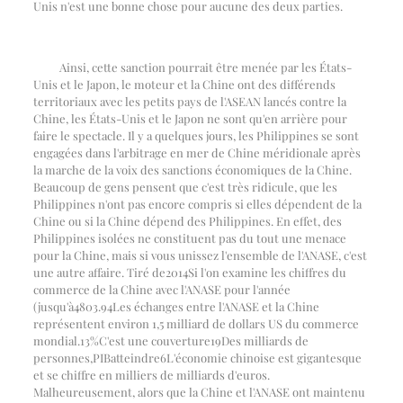
Unis n'est une bonne chose pour aucune des deux parties.
Ainsi, cette sanction pourrait être menée par les États-
Unis et le Japon, le moteur et la Chine ont des différends
territoriaux avec les petits pays de l'ASEAN lancés contre la
Chine, les États-Unis et le Japon ne sont qu'en arrière pour
faire le spectacle. Il y a quelques jours, les Philippines se sont
engagées dans l'arbitrage en mer de Chine méridionale après
la marche de la voix des sanctions économiques de la Chine.
Beaucoup de gens pensent que c'est très ridicule, que les
Philippines n'ont pas encore compris si elles dépendent de la
Chine ou si la Chine dépend des Philippines. En effet, des
Philippines isolées ne constituent pas du tout une menace
pour la Chine, mais si vous unissez l'ensemble de l'ANASE, c'est
une autre affaire. Tiré de
2014
Si l'on examine les chiffres du
commerce de la Chine avec l'ANASE pour l'année
(jusqu'à
4803.94
Les échanges entre l'ANASE et la Chine
représentent environ 1,5 milliard de dollars US du commerce
mondial.
13%
C'est une couverture
19
Des milliards de
personnes,
PIB
atteindre
6
L'économie chinoise est gigantesque
et se chiffre en milliers de milliards d'euros.
Malheureusement, alors que la Chine et l'ANASE ont maintenu