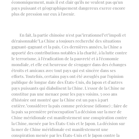
économiquement, mais il est clair qu'ils ne veulent pas qu'un
pays puissant et géographiquement dangereux exerce encore
plus de pression sur eux à l'avenir.
En fait, la partie chinoise n'est pas
"
irrationnel
"
et
"
impoli et
déraisonnable
"
La Chine a toujours recherché des situations
gagnant-gagnant et la paix. Ces dernières années, la Chine a
apporté des contributions notables à la charité, à la lutte contre
le terrorisme, à l'éradication de la pauvreté et à l'économie
mondiale, et elle est heureuse de s'engager dans des échanges
étroits et amicaux avec tout pays qui est sincère dans ses
efforts. Toutefois, certains pays ont été aveuglés par l'opinion
publique de longue date des États-Unis, du Japon et d'autres
pays puissants qui diabolisent la Chine. L'essor de la Chine ne
constitue pas une menace pour les pays voisins. 5 000 ans
d'histoire ont montré que la Chine est un pays à part
entière.
"
considérer la paix comme précieuse (idiome) ; faire de
la paix sa première préoccupation
"
La décision sur la mer de
Chine méridionale est manifestement une conspiration contre
la Chine, menée par les États-Unis et le Japon. La décision sur
la mer de Chine méridionale est manifestement une
conspiration menée par les États-Unis et le Japon contre la