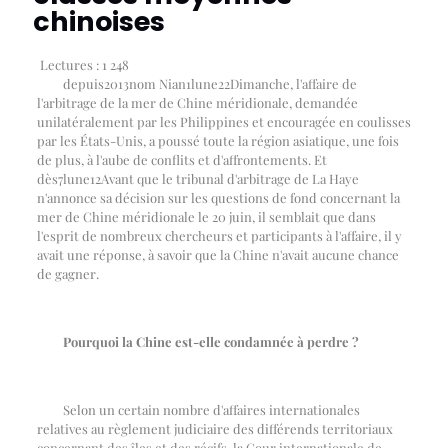
chinoises
Lectures :
1 248
depuis
2013
nom Nian
1
lune
22
Dimanche, l'affaire de
l'arbitrage de la mer de Chine méridionale, demandée
unilatéralement par les Philippines et encouragée en coulisses
par les États-Unis, a poussé toute la région asiatique, une fois
de plus, à l'aube de conflits et d'affrontements. Et
dès
7
lune
12
Avant que le tribunal d'arbitrage de La Haye
n'annonce sa décision sur les questions de fond concernant la
mer de Chine méridionale le 20 juin, il semblait que dans
l'esprit de nombreux chercheurs et participants à l'affaire, il y
avait une réponse, à savoir que la Chine n'avait aucune chance
de gagner.
Pourquoi la Chine est-elle condamnée à perdre ?
Selon un certain nombre d'affaires internationales
relatives au règlement judiciaire des différends territoriaux
concernant des îles et des récifs, la Cour internationale de