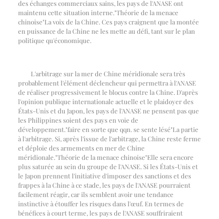
des échanges commerciaux sains, les pays de l'ANASE ont
maintenu cette situation interne.
"
Théorie de la menace
chinoise
"
La voix de la Chine. Ces pays craignent que la montée
en puissance de la Chine ne les mette au défi, tant sur le plan
politique qu'économique.
L'arbitrage sur la mer de Chine méridionale sera très
probablement l'élément déclencheur qui permettra à l'ANASE
de réaliser progressivement le blocus contre la Chine. D'après
l'opinion publique internationale actuelle et le plaidoyer des
États-Unis et du Japon, les pays de l'ANASE ne pensent pas que
les Philippines soient des pays en voie de
développement.
"
faire en sorte que qqn. se sente lésé
"
La partie
à l'arbitrage. Si, après l'issue de l'arbitrage, la Chine reste ferme
et déploie des armements en mer de Chine
méridionale.
"
Théorie de la menace chinoise
"
Elle sera encore
plus saturée au sein du groupe de l'ANASE. Si les États-Unis et
le Japon prennent l'initiative d'imposer des sanctions et des
frappes à la Chine à ce stade, les pays de l'ANASE pourraient
facilement réagir, car ils semblent avoir une tendance
instinctive à étouffer les risques dans l'œuf. En termes de
bénéfices à court terme, les pays de l'ANASE souffriraient