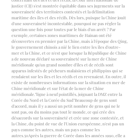
justice (CIJ) s'est montrée équitable dans ses jugements sur la
souveraineté des territoires contestés et la délimitation
maritime des îles et des récifs. Dès lors, puisque la Chine jouit
d'une souveraineté incontestable, pourquoi ne pas régler la
question une fois pour toutes par le biais d'un arrêt ? Par
exemple, certaines zones maritimes de Hainan ont été
découvertes en premier par la Chine, mais à l'époque des Qing,
le gouvernement chinois a nié le lien entre les îles d'outre-
mer et la Chine, et ce n'est que lorsque la République de Chine
a de nouveau déclaré sa souveraineté sur la mer de Chine
méridionale qu'un grand nombre d'îles et de récifs sont
apparus infestés de pêcheurs malaisiens et philippins qui se
rendaient sur les îles et les récifs et en revenaient. En outre, il
existe de nombreuses informations sur la situation en mer de
Chine méridionale et sur l'état de la mer de Chine
méridionale.
"
ligne à neuf pointillés, joignant la DMZ entre la
Corée du Nord et la Corée du Sud
"
Beaucoup de gens sont
d'accord, mais il y a aussi un petit nombre de gens qui ne le
sont pas, ou du moins pas tout le monde, ce qui crée des
désaccords sur la souveraineté et crée une zone contestée, et
la Chine, du point de vue de l'Union européenne, n'est pas un
pays comme les autres, mais un pays comme les
autres.
50
Après la guerre de Corée dans les années 1990, elle a