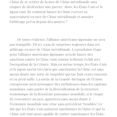
Chine de se retirer de la mer de Chine méridionale sans
risquer de déclencher une guerre. Alors, les États-Unis et le
Japon vont-ils vraiment laisser la Chine exercer sa
souveraineté en mer de Chine méridionale et annuler
l'arbitrage prévu depuis des années ?
De toute évidence, l'alliance américano-japonaise ne sera
pas tranquille. S'il n'y a pas de surprises majeures dans cet
arbitrage en mer de Chine méridionale. La prochaine étape
pour l'alliance américano-japonaise sera de lancer des
sanctions contre la Chine, tout comme la Russie l'a fait avec
l'occupation de la Crimée. Mais en même temps, les États-Unis
et le Japon savent très bien que sanctionner la Chine est sans
aucun doute une sorte de stupidité qui tue huit cents ennemis
et en perd mille. La sortie de la Grande-Bretagne de l'Union
européenne peut provoquer des turbulences dans les capitaux
mondiaux, sans parler de la diversification de la structure
économique de la deuxième puissance mondiale, si le risque
de rencontrer un peu, apportera sans aucun doute à
l'économie mondiale une crise sans précédent.
"
troubles
"
. Le
fait que les États-Unis puissent sanctionner la Chine et que la
Chine soit tout aussi capable de contre-sanctionner les États-