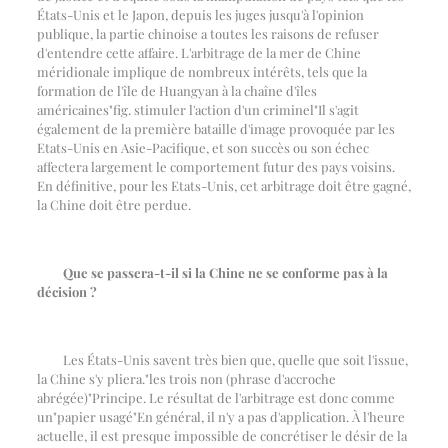
États-Unis et le Japon, depuis les juges jusqu'à l'opinion
publique, la partie chinoise a toutes les raisons de refuser
d'entendre cette affaire. L'arbitrage de la mer de Chine
méridionale implique de nombreux intérêts, tels que la
formation de l'île de Huangyan à la chaîne d'îles
américaines
"
fig. stimuler l'action d'un criminel
"
Il s'agit
également de la première bataille d'image provoquée par les
Etats-Unis en Asie-Pacifique, et son succès ou son échec
affectera largement le comportement futur des pays voisins.
En définitive, pour les Etats-Unis, cet arbitrage doit être gagné,
la Chine doit être perdue.
Que se passera-t-il si la Chine ne se conforme pas à la
décision ?
Les États-Unis savent très bien que, quelle que soit l'issue,
la Chine s'y pliera.
"
les trois non (phrase d'accroche
abrégée)
"
Principe. Le résultat de l'arbitrage est donc comme
un
"
papier usagé
"
En général, il n'y a pas d'application. À l'heure
actuelle, il est presque impossible de concrétiser le désir de la