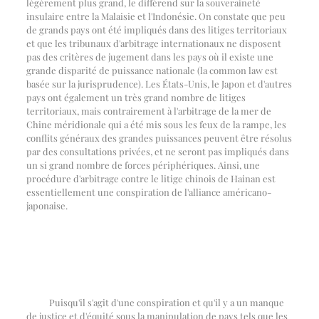
légèrement plus grand, le différend sur la souveraineté
insulaire entre la Malaisie et l'Indonésie. On constate que peu
de grands pays ont été impliqués dans des litiges territoriaux
et que les tribunaux d'arbitrage internationaux ne disposent
pas des critères de jugement dans les pays où il existe une
grande disparité de puissance nationale (la common law est
basée sur la jurisprudence). Les États-Unis, le Japon et d'autres
pays ont également un très grand nombre de litiges
territoriaux, mais contrairement à l'arbitrage de la mer de
Chine méridionale qui a été mis sous les feux de la rampe, les
conflits généraux des grandes puissances peuvent être résolus
par des consultations privées, et ne seront pas impliqués dans
un si grand nombre de forces périphériques. Ainsi, une
procédure d'arbitrage contre le litige chinois de Hainan est
essentiellement une conspiration de l'alliance américano-
japonaise.
Puisqu'il s'agit d'une conspiration et qu'il y a un manque
de justice et d'équité sous la manipulation de pays tels que les