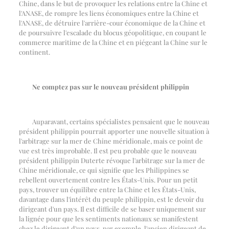
Chine, dans le but de provoquer les relations entre la Chine et
l'ANASE, de rompre les liens économiques entre la Chine et
l'ANASE, de détruire l'arrière-cour économique de la Chine et
de poursuivre l'escalade du blocus géopolitique, en coupant le
commerce maritime de la Chine et en piégeant la Chine sur le
continent.
Ne comptez pas sur le nouveau président philippin
Auparavant, certains spécialistes pensaient que le nouveau
président philippin pourrait apporter une nouvelle situation à
l'arbitrage sur la mer de Chine méridionale, mais ce point de
vue est très improbable. Il est peu probable que le nouveau
président philippin Duterte révoque l'arbitrage sur la mer de
Chine méridionale, ce qui signifie que les Philippines se
rebellent ouvertement contre les États-Unis. Pour un petit
pays, trouver un équilibre entre la Chine et les États-Unis,
davantage dans l'intérêt du peuple philippin, est le devoir du
dirigeant d'un pays. Il est difficile de se baser uniquement sur
la lignée pour que les sentiments nationaux se manifestent
chez le dirigeant d'un pays, par exemple, l'ancien dirigeant de