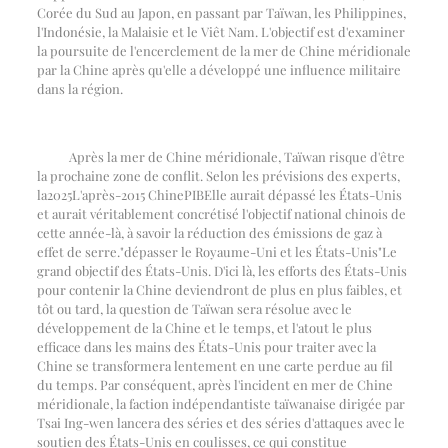
Corée du Sud au Japon, en passant par Taïwan, les Philippines,
l'Indonésie, la Malaisie et le Viêt Nam. L'objectif est d'examiner
la poursuite de l'encerclement de la mer de Chine méridionale
par la Chine après qu'elle a développé une influence militaire
dans la région.
Après la mer de Chine méridionale, Taïwan risque d'être
la prochaine zone de conflit. Selon les prévisions des experts,
la
2025
L'après-2015 Chine
PIB
Elle aurait dépassé les États-Unis
et aurait véritablement concrétisé l'objectif national chinois de
cette année-là, à savoir la réduction des émissions de gaz à
effet de serre.
"
dépasser le Royaume-Uni et les États-Unis
"
Le
grand objectif des États-Unis. D'ici là, les efforts des États-Unis
pour contenir la Chine deviendront de plus en plus faibles, et
tôt ou tard, la question de Taïwan sera résolue avec le
développement de la Chine et le temps, et l'atout le plus
efficace dans les mains des États-Unis pour traiter avec la
Chine se transformera lentement en une carte perdue au fil
du temps. Par conséquent, après l'incident en mer de Chine
méridionale, la faction indépendantiste taïwanaise dirigée par
Tsai Ing-wen lancera des séries et des séries d'attaques avec le
soutien des États-Unis en coulisses, ce qui constitue