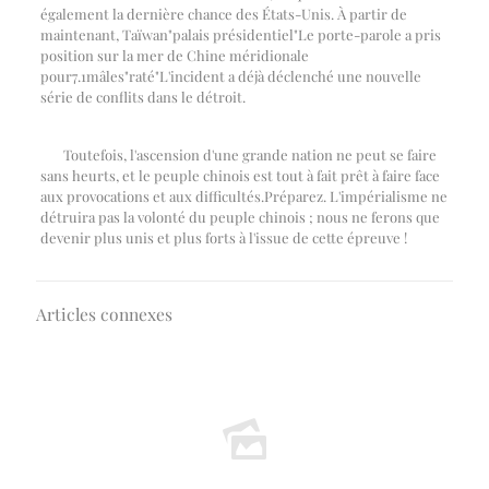
également la dernière chance des États-Unis. À partir de
maintenant, Taïwan
"
palais présidentiel
"
Le porte-parole a pris
position sur la mer de Chine méridionale
pour
7.1
mâles
"
raté
"
L'incident a déjà déclenché une nouvelle
série de conflits dans le détroit.
Toutefois, l'ascension d'une grande nation ne peut se faire
sans heurts, et le peuple chinois est tout à fait prêt à faire face
aux provocations et aux difficultés.
Préparez. L'impérialisme ne
détruira pas la volonté du peuple chinois ; nous ne ferons que
devenir plus unis et plus forts à l'issue de cette épreuve !
Articles connexes