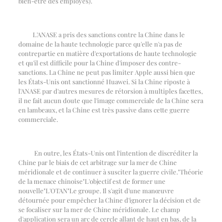
bien-être des employés).
L'ANASE a pris des sanctions contre la Chine dans le
domaine de la haute technologie parce qu'elle n'a pas de
contrepartie en matière d'exportations de haute technologie
et qu'il est difficile pour la Chine d'imposer des contre-
sanctions. La Chine ne peut pas limiter Apple aussi bien que
les États-Unis ont sanctionné Huawei. Si la Chine riposte à
l'ANASE par d'autres mesures de rétorsion à multiples facettes,
il ne fait aucun doute que l'image commerciale de la Chine sera
en lambeaux, et la Chine est très passive dans cette guerre
commerciale.
En outre, les États-Unis ont l'intention de discréditer la
Chine par le biais de cet arbitrage sur la mer de Chine
méridionale et de continuer à susciter la guerre civile.
"
Théorie
de la menace chinoise
"
L'objectif est de former une
nouvelle
"
L'OTAN
"
Le groupe. Il s'agit d'une manœuvre
détournée pour empêcher la Chine d'ignorer la décision et de
se focaliser sur la mer de Chine méridionale. Le champ
d'application sera un arc de cercle allant de haut en bas, de la