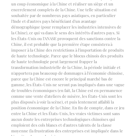
un coup économique à la Chine et réaliser un siège et un
encerclement complets de la Chine. Une telle situation est
souhaitée par de nombreux pays asiatiques, en particulier
l'Inde et d'autres pays bénéficiant d'un avantage
démographique (pour remplacer les industries intensives de
la Chine), ce qui va dans le sens des intérêts d'autres pays. Si
les États-Unis ou l'ANASE provoquent des sanctions contre la
Chine, il est probable que la première étape consistera à
imposer à la Chine des restrictions à l'importation de produits
de haute technologie. Parce que le blocus chinois des produits
de haute technologie peut largement frapper la
transformation industrielle de la Chine, la période initiale et
n'apportera pas beaucoup de dommages à l'économie chinoise,
parce que la Chine est encore le principal marché bas de
gamme, les États-Unis ne seront pas impliqués dans une vague
de troubles économiques (en fait, la Chine est en permanence
comme une vente d'ateliers de misère, les États-Unis sont les
plus disposés à voir la scène), et puis lentement affaibli la
position économique de la Chine. En fin de compte, dans ce jeu
entre la Chine et les États-Unis, les vraies victimes sont sans
aucun doute les entreprises technologiques chinoises qui
emploient des cols blancs et d'autres talents de la classe
moyenne (la frustration des entreprises est impliquée dans le