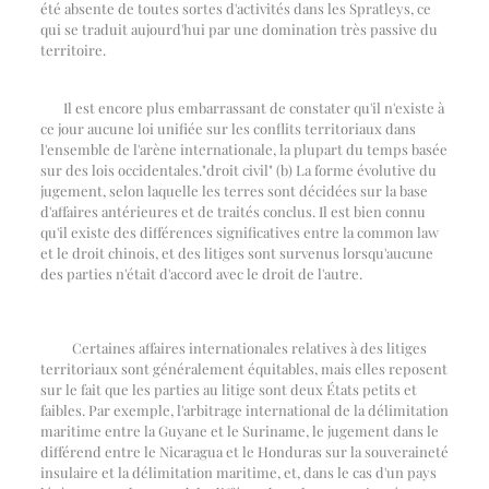
été absente de toutes sortes d'activités dans les Spratleys, ce
qui se traduit aujourd'hui par une domination très passive du
territoire.
Il est encore plus embarrassant de constater qu'il n'existe à
ce jour aucune loi unifiée sur les conflits territoriaux dans
l'ensemble de l'arène internationale, la plupart du temps basée
sur des lois occidentales.
"
droit civil
"
(b) La forme évolutive du
jugement, selon laquelle les terres sont décidées sur la base
d'affaires antérieures et de traités conclus. Il est bien connu
qu'il existe des différences significatives entre la common law
et le droit chinois, et des litiges sont survenus lorsqu'aucune
des parties n'était d'accord avec le droit de l'autre.
Certaines affaires internationales relatives à des litiges
territoriaux sont généralement équitables, mais elles reposent
sur le fait que les parties au litige sont deux États petits et
faibles. Par exemple, l'arbitrage international de la délimitation
maritime entre la Guyane et le Suriname, le jugement dans le
différend entre le Nicaragua et le Honduras sur la souveraineté
insulaire et la délimitation maritime, et, dans le cas d'un pays