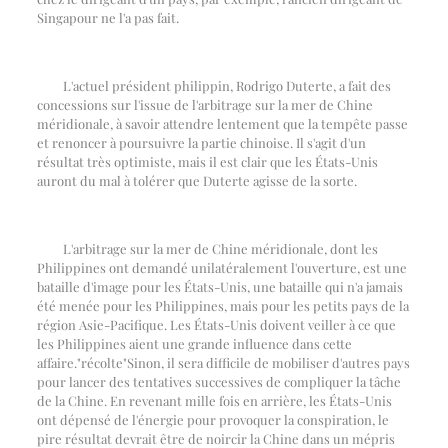
Singapour ne l'a pas fait.
L'actuel président philippin, Rodrigo Duterte, a fait des
concessions sur l'issue de l'arbitrage sur la mer de Chine
méridionale, à savoir attendre lentement que la tempête passe
et renoncer à poursuivre la partie chinoise. Il s'agit d'un
résultat très optimiste, mais il est clair que les États-Unis
auront du mal à tolérer que Duterte agisse de la sorte.
L'arbitrage sur la mer de Chine méridionale, dont les
Philippines ont demandé unilatéralement l'ouverture, est une
bataille d'image pour les États-Unis, une bataille qui n'a jamais
été menée pour les Philippines, mais pour les petits pays de la
région Asie-Pacifique. Les États-Unis doivent veiller à ce que
les Philippines aient une grande influence dans cette
affaire.
"
récolte
"
Sinon, il sera difficile de mobiliser d'autres pays
pour lancer des tentatives successives de compliquer la tâche
de la Chine. En revenant mille fois en arrière, les États-Unis
ont dépensé de l'énergie pour provoquer la conspiration, le
pire résultat devrait être de noircir la Chine dans un mépris