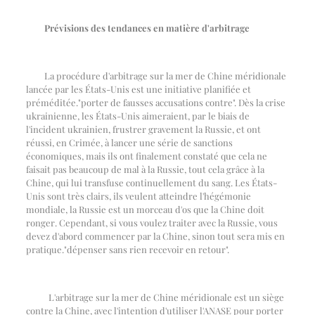
Prévisions des tendances en matière d'arbitrage
La procédure d'arbitrage sur la mer de Chine méridionale
lancée par les États-Unis est une initiative planifiée et
préméditée.
"
porter de fausses accusations contre
"
. Dès la crise
ukrainienne, les États-Unis aimeraient, par le biais de
l'incident ukrainien, frustrer gravement la Russie, et ont
réussi, en Crimée, à lancer une série de sanctions
économiques, mais ils ont finalement constaté que cela ne
faisait pas beaucoup de mal à la Russie, tout cela grâce à la
Chine, qui lui transfuse continuellement du sang. Les États-
Unis sont très clairs, ils veulent atteindre l'hégémonie
mondiale, la Russie est un morceau d'os que la Chine doit
ronger. Cependant, si vous voulez traiter avec la Russie, vous
devez d'abord commencer par la Chine, sinon tout sera mis en
pratique.
"
dépenser sans rien recevoir en retour
"
.
L'arbitrage sur la mer de Chine méridionale est un siège
contre la Chine, avec l'intention d'utiliser l'ANASE pour porter