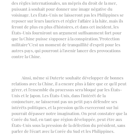
des règles internationales, un mépris du droit de la mer,
puissant à souhait pour donner une image négative du
voisinage. Les États-Unis ne laisseront pas les Philippines se
reposer sur leurs lauriers et régler l'affaire à la hâte, mais ils
feront de plus en plus d'histoires, et dans cet incident, les
États-Unis fourniront un argument suffisamment fort pour
que la Chine puisse s'opposer à la conspiration.
"
Protection
militaire
"
C'est un moment de tranquillité d'esprit pour les
autres pays, qui pourront à l'avenir lancer des provocations
contre la Chine.
Ainsi, même si Duterte souhaite développer de bonnes
relations avec la Chine, il a encore plus à faire que ce qu'il peut
gérer, et l'ensemble du processus sera bloqué par les États-
Unis et le Japon. Les États-Unis, dans l'intérêt de la
conjoncture, ne laisseront pas un petit pays défendre ses
intérêts politiques, et la pression qu'ils exerceront sur lui
pourrait dépasser notre imagination. On peut constater que la
Corée du Sud, en tant que région développée, peut être aux
États-Unis sous la pression de la défection du président, sans
parler de l'écart avec la Corée du Sud et les Philippines.