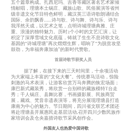
五个篇章构成。扎西尼玛、吉香等藏区著名艺术家倾
情献唱，理塘本土锅庄、藏族山歌、民俗展演等省州
级非遗文化节目特色鲜明，藏汉英三语诗歌朗诵结合
国际、余韵飘香……诗与歌、诗与舞、诗与乐、诗与
我浑然天成，以艺术之笔，点明诗城理塘典雅、庄
重、浪漫的独特魅力。历时2个小时的文艺汇演，让
积淀了深厚雪域文化底蕴，铸就了生生不息诗歌文化
基因的“诗城理塘”再次熠熠生辉，唱响了“为脱贫攻坚
鼓劲，为幸福奔康加油”的新时代赞歌。
首届诗歌节获奖人员
据了解，在接下来的三天时间里，十余项活动
为大家端上丰富的“文化大餐”。传统赛马活动，惊险
刺激的马术表演，让游客欣赏万马奔腾的恢宏场面；
康巴新式藏装秀，将欣赏一台别样的藏族模特T台走
秀；千人锅庄、县舞比赛，书画摄影展、民族商贸
展，藏戏、梵音非遗表演等，将充分展现理塘县打造
康南为中心的魅力。节日期间，四川省文联艺术团还
将赴理塘县开展惠民走基层活动,召开四川少数民族作
家培训会及仓央嘉措诗歌节采风创作会。
外国友人也热爱中国诗歌