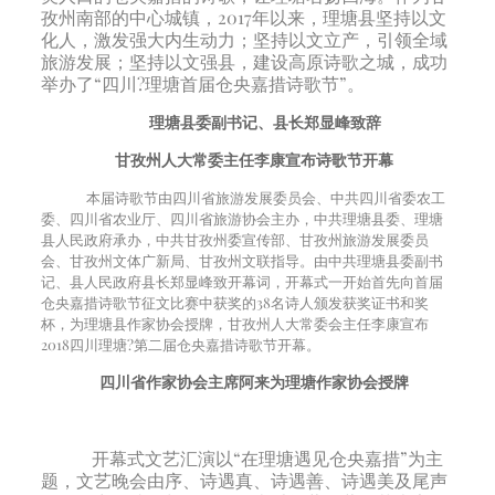
孜州南部的中心城镇，2017年以来，理塘县坚持以文
化人，激发强大内生动力；坚持以文立产，引领全域
旅游发展；坚持以文强县，建设高原诗歌之城，成功
举办了“四川?理塘首届仓央嘉措诗歌节”。
理塘县委副书记、县长郑显峰致辞
甘孜州人大常委主任李康宣布诗歌节开幕
本届诗歌节由四川省旅游发展委员会、中共四川省委农工
委、四川省农业厅、四川省旅游协会主办，中共理塘县委、理塘
县人民政府承办，中共甘孜州委宣传部、甘孜州旅游发展委员
会、甘孜州文体广新局、甘孜州文联指导。由中共理塘县委副书
记、县人民政府县长郑显峰致开幕词，开幕式一开始首先向首届
仓央嘉措诗歌节征文比赛中获奖的38名诗人颁发获奖证书和奖
杯，为理塘县作家协会授牌，甘孜州人大常委会主任李康宣布
2018四川理塘?第二届仓央嘉措诗歌节开幕。
四川省作家协会主席阿来为理塘作家协会授牌
开幕式文艺汇演以“在理塘遇见仓央嘉措”为主
题，文艺晚会由序、诗遇真、诗遇善、诗遇美及尾声