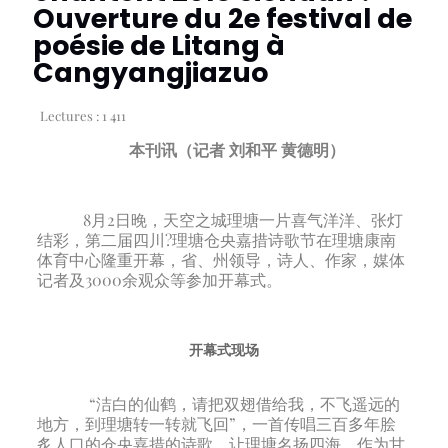
Ouverture du 2e festival de
poésie de Litang à
Cangyangjiazuo
Lectures :
1 411
本刊讯（记者 刘和平 黄德明）
8月2日晚，天空之城理塘一片喜气洋洋、张灯
结彩，第二届四川?理塘仓央嘉措诗歌节在理塘康南
体育中心隆重开幕，省、州领导，诗人、作家，媒体
记者及3000余观众等参加开幕式。
开幕式现场
“洁白的仙鹤，请把双翅借给我，不飞遥远的
地方，到理塘转一转就飞回”，一首传唱三百多年脍
炙人口的仓央嘉措的诗歌，让理塘名扬四海。作为甘