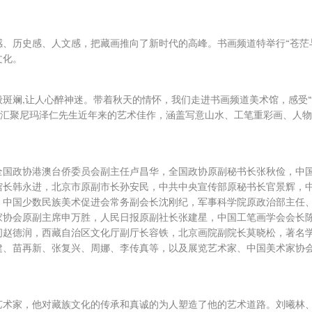
、历史感、人文感，把藏画推向了新时代的高峰。书画频道特举行“苍茫
文化。
斑斓,让人心醉神迷。带着秋天的情怀，我们走进书画频道美术馆，感受“班
，汇聚尼玛泽仁先生近年来的艺术佳作，涵盖写意山水、工笔重彩画、人
全国政协港澳台侨委员会副主任卢昌华，全国政协原副秘书长张秋俭，中
馆长韩永进，北京市原副市长孙安民，中共中央宣传部原秘书长官景辉，
，中国少数民族美术促进会常务副会长沈刚纪，军事科学院原政治部主任
家协会原副主席申万胜，人民日报原副社长张建星，中国工笔画学会会长
问赵德润，西藏自治区文化厅副厅长容铁，北京画院副院长莫晓松，著名
建、苗再新、张复兴、周娜、李传真等，以及展览艺术家、中国美术家协
。
艺术家，他对藏族文化的传承和真诚的为人塑造了他的艺术道路。刘曦林