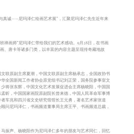
与真诚——尼玛泽仁绘画艺术展”，汇聚尼玛泽仁先生近年来
禅画师”尼玛泽仁带给我们的艺术感动。9月28日，在书画
物画、唐卡等诸多门类，以丰富的内容主题呈现传奇藏地故
国文联原副主席夏潮，中国文联原副主席杨承志，全国政协书
中华全国新闻工作者协会原党组书记刘正荣，国务院参事室文
、少将张东辉，中国文化艺术发展促进会主席杨晓阳，中国国
陈孟昕，中国国家画院原副院长曾来德，中国人民革命军事博
学者车兆和四川省文史研究馆馆长王元勇，著名艺术家张道
会顾问尼玛泽仁，书画频道董事局主席王平、书画频道总裁，
、马振声、杨晓阳作为尼玛泽仁多年的朋友与艺术同仁，回忆