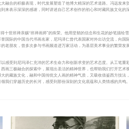
化大融合的积极表现，时代发展塑造了他博大精深的艺术道路。冯远发来
的到来表示深深的感谢，同时讲述自己艺术创作的初心和对藏民族文化的深
获得十世班禅亲赐“班禅画师”的殊荣。他用坚韧的信念和生花的妙笔描绘
享誉国际的中国当代书画名家，尼玛泽仁曾代表国家对外出访交流，向国
年的老朋友，曾多次参与书画频道进万家活动，为基层美术事业的繁荣发
可以感受到尼玛泽仁充沛的艺术生命力和创新求变的艺术态度。从工笔重
、西画三极融合的探索中，展现出圣洁的精神世界，也帮助我们打开艺术
博大的藏族文化，融和中国传统文人画的精神气质，又吸收借鉴西方技法
引领我们穿越历史的长河，感受到那份深刻的文化底蕴和人类情感的共鸣