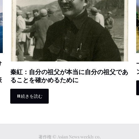
け
秦紅：自分の祖父が本当に自分の祖父であ
表
ることを確かめるために
続きを読む
著作権 © Asian News weekly co.