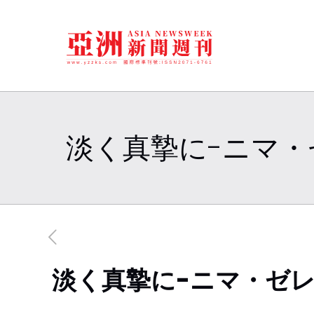
淡く真摯に-ニマ
淡く真摯に-ニマ・ゼ