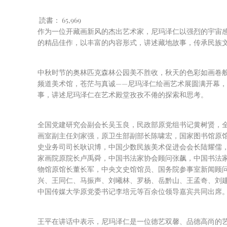
読書：
65,969
作为一位开藏画新风的杰出艺术家，尼玛泽仁以强烈的宇宙感
的精品佳作，以丰富的内容形式，讲述藏地故事，传承民族
中秋时节的奥林匹克森林公园美不胜收，秋天的色彩如画卷般
频道美术馆，苍茫与真诚——尼玛泽仁绘画艺术展圆满开幕
事，讲述尼玛泽仁在艺术殿堂孜孜不倦的探索和思考。
全国党建研究会副会长吴玉良，民政部原党组书记黄树贤，
画室副主任刘家强，原卫生部副部长陈啸宏，国家图书馆原
史业务司司长耿识博，中国少数民族美术促进会会长陆耀儒
家画院原院长卢禹舜，中国书法家协会顾问张飙，中国书法
物馆原馆长董长军，中央文史馆馆员、国务院参事室新闻顾
兴、王同仁、马振声、刘曦林、罗杨、岳黔山、王孟奇、刘
中国传媒大学原党委书记李培元等百余位领导嘉宾共同出席
王平在讲话中表示，尼玛泽仁是一位德艺双馨、品德高尚的