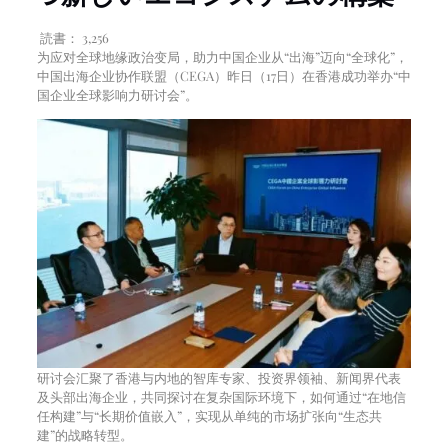
読書：
3,256
为应对全球地缘政治变局，助力中国企业从“出海”迈向“全球化”，
中国出海企业协作联盟（CEGA）昨日（17日）在香港成功举办“中
国企业全球影响力研讨会”。
研讨会汇聚了香港与内地的智库专家、投资界领袖、新闻界代表
及头部出海企业，共同探讨在复杂国际环境下，如何通过“在地信
任构建”与“长期价值嵌入”，实现从单纯的市场扩张向“生态共
建”的战略转型。