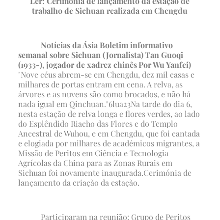
Ler: Cerimónia de lançamento da estação de
trabalho de Sichuan realizada em Chengdu
Notícias da Ásia Boletim informativo
semanal sobre Sichuan
(Jornalista)
Tan Guoqi
(1933-), jogador de xadrez chinês
Por Wu Yanfei
)
"Nove céus abrem-se em Chengdu, dez mil casas e
milhares de portas entram em cena. A relva, as
árvores e as nuvens são como brocados, e não há
nada igual em Qinchuan."
6
lua
23
Na tarde do dia 6,
nesta estação de relva longa e flores verdes, ao lado
do Esplêndido Riacho das Flores e do Templo
Ancestral de Wuhou, e em Chengdu, que foi cantada
e elogiada por milhares de académicos migrantes, a
Missão de Peritos em Ciência e Tecnologia
Agrícolas da China para as Zonas Rurais em
Sichuan foi novamente inaugurada.
Cerimónia de
lançamento da criação da estação.
Participaram na reunião: Grupo de Peritos