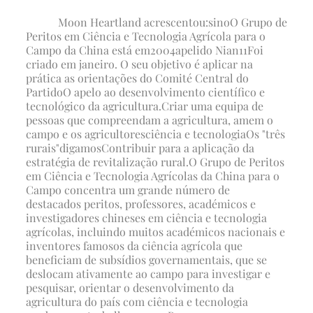
Moon Heartland acrescentou:
sino
O Grupo de
Peritos em Ciência e Tecnologia Agrícola para o
Campo da China está em
2004
apelido Nian
11
Foi
criado em janeiro. O seu objetivo é aplicar na
prática as orientações do Comité Central do
Partido
O apelo ao desenvolvimento científico e
tecnológico da agricultura.
Criar uma equipa de
pessoas que compreendam a agricultura, amem o
campo e os agricultores
ciência e tecnologia
Os "três
rurais"
digamos
Contribuir para a aplicação da
estratégia de revitalização rural
.
O Grupo de Peritos
em Ciência e Tecnologia Agrícolas da China para o
Campo concentra um grande número de
destacados peritos, professores, académicos e
investigadores chineses em ciência e tecnologia
agrícolas, incluindo muitos académicos nacionais e
inventores famosos da ciência agrícola que
beneficiam de subsídios governamentais, que se
deslocam ativamente ao campo para investigar e
pesquisar, orientar o desenvolvimento da
agricultura do país com ciência e tecnologia