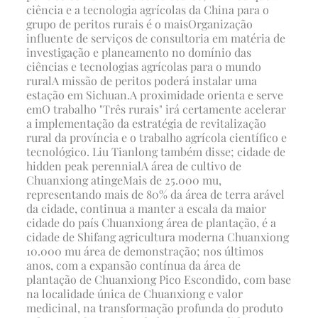
ciência e a tecnologia agrícolas da China para o
grupo de peritos rurais é o mais
Organização
influente de serviços de consultoria em matéria de
investigação e planeamento no domínio das
ciências e tecnologias agrícolas para o mundo
rural
A missão de peritos poderá instalar uma
estação em Sichuan.
A proximidade orienta e serve
em
O trabalho "Três rurais" irá certamente acelerar
a implementação da estratégia de revitalização
rural da província e o trabalho agrícola científico e
tecnológico. Liu Tianlong também disse; cidade de
hidden peak perennial
A área de cultivo de
Chuanxiong atinge
Mais de 25.000 mu,
representando mais de 80% da área de terra arável
da cidade, continua a manter a escala da maior
cidade do país Chuanxiong área de plantação, é a
cidade de Shifang agricultura moderna Chuanxiong
10.000 mu área de demonstração; nos últimos
anos, com a expansão contínua da área de
plantação de Chuanxiong Pico Escondido, com base
na localidade única de Chuanxiong e valor
medicinal, na transformação profunda do produto