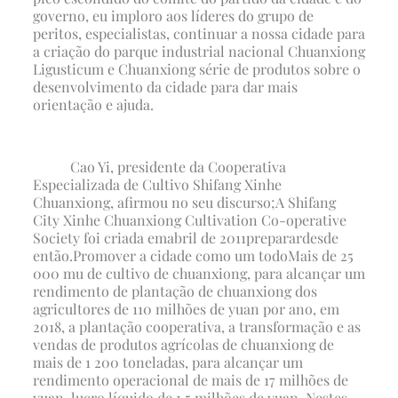
governo, eu imploro aos líderes do grupo de
peritos, especialistas, continuar a nossa cidade para
a criação do parque industrial nacional Chuanxiong
Ligusticum e Chuanxiong série de produtos sobre o
desenvolvimento da cidade para dar mais
orientação e ajuda.
Cao Yi, presidente da Cooperativa
Especializada de Cultivo Shifang Xinhe
Chuanxiong, afirmou no seu discurso;
A Shifang
City Xinhe Chuanxiong Cultivation Co-operative
Society foi criada em
abril de 2011
preparar
desde
então.
Promover a cidade como um todo
Mais de 25
000 mu de cultivo de chuanxiong, para alcançar um
rendimento de plantação de chuanxiong dos
agricultores de 110 milhões de yuan por ano, em
2018, a plantação cooperativa, a transformação e as
vendas de produtos agrícolas de chuanxiong de
mais de 1 200 toneladas, para alcançar um
rendimento operacional de mais de 17 milhões de
yuan, lucro líquido de 1,5 milhões de yuan. Nestes