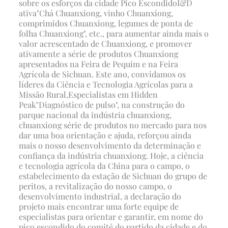
sobre os esforços da cidade Pico Escondido
I&D
ativa
"Chá Chuanxiong, vinho Chuanxiong,
comprimidos Chuanxiong, legumes de ponta de
folha Chuanxiong", etc., para aumentar ainda mais o
valor acrescentado de Chuanxiong, e promover
ativamente a série de produtos Chuanxiong
apresentados na Feira de Pequim e na Feira
Agrícola de Sichuan. Este ano, convidamos os
líderes da Ciência e Tecnologia Agrícolas para a
Missão Rural,
Especialistas em Hidden
Peak
"Diagnóstico de pulso", na construção do
parque nacional da indústria chuanxiong,
chuanxiong série de produtos no mercado para nos
dar uma boa orientação e ajuda, reforçou ainda
mais o nosso desenvolvimento da determinação e
confiança da indústria chuanxiong. Hoje, a ciência
e tecnologia agrícola da China para o campo, o
estabelecimento da estação de Sichuan do grupo de
peritos, a revitalização do nosso campo, o
desenvolvimento industrial, a declaração do
projeto mais encontrar uma forte equipe de
especialistas para orientar e garantir, em nome do
pico escondido do comitê do partido da cidade e do