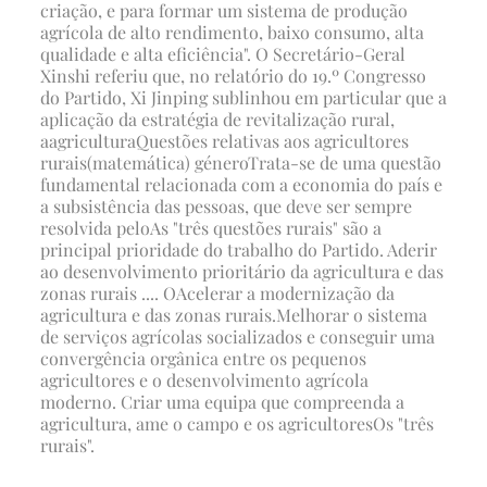
criação, e para formar um sistema de produção
agrícola de alto rendimento, baixo consumo, alta
qualidade e alta eficiência". O Secretário-Geral
Xinshi referiu que, no relatório do 19.º Congresso
do Partido, Xi Jinping sublinhou em particular que a
aplicação da estratégia de revitalização rural,
a
agricultura
Questões relativas aos agricultores
rurais
(matemática) género
Trata-se de uma questão
fundamental relacionada com a economia do país e
a subsistência das pessoas, que deve ser sempre
resolvida pelo
As "três questões rurais" são a
principal prioridade do trabalho do Partido. Aderir
ao desenvolvimento prioritário da agricultura e das
zonas rurais .... O
Acelerar a modernização da
agricultura e das zonas rurais
.
Melhorar o sistema
de serviços agrícolas socializados e conseguir uma
convergência orgânica entre os pequenos
agricultores e o desenvolvimento agrícola
moderno. Criar uma equipa que compreenda a
agricultura, ame o campo e os agricultores
Os "três
rurais"
.