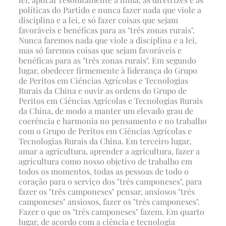
políticas do Partido e nunca fazer nada que viole a
disciplina e a lei, e só fazer coisas que sejam
favoráveis e benéficas para as "três zonas rurais".
Nunca faremos nada que viole a disciplina e a lei,
mas só faremos coisas que sejam favoráveis e
benéficas para as "três zonas rurais". Em segundo
lugar, obedecer firmemente à liderança do Grupo
de Peritos em Ciências Agrícolas e Tecnologias
Rurais da China e ouvir as ordens do Grupo de
Peritos em Ciências Agrícolas e Tecnologias Rurais
da China, de modo a manter um elevado grau de
coerência e harmonia no pensamento e no trabalho
com o Grupo de Peritos em Ciências Agrícolas e
Tecnologias Rurais da China. Em terceiro lugar,
amar a agricultura, aprender a agricultura, fazer a
agricultura como nosso objetivo de trabalho em
todos os momentos, todas as pessoas de todo o
coração para o serviço dos "três camponeses", para
fazer os "três camponeses" pensar, ansiosos "três
camponeses" ansiosos, fazer os "três camponeses".
Fazer o que os "três camponeses" fazem. Em quarto
lugar, de acordo com a ciência e tecnologia