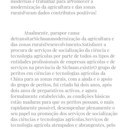
modernas e trabalhar para a
Promover a
modernização da agricultura e das zonas
rurais
Foram dados contributos positivos!
Atualmente, para
por causa
de
transitar
Sichuan
modernização da agricultura e
das zonas rurais
Desenvolvimento.
Satisfazer a
procura de serviços de socialização da ciência e
tecnologia agrícolas por parte de todos os tipos de
entidades profissionais de empresas agrícolas e de
serviços na província de Sichuan.
existir
O grupo de
peritos em ciências e tecnologias agrícolas da
China para as zonas rurais, com a ajuda e o apoio
do grupo de peritos, foi criado há dois anos, após
dois anos de preparativos activos, e agora
formalmente estabelecido, as condições básicas
estão maduras para que os peritos possam, o mais
rapidamente possível, desempenhar plenamente o
seu papel na promoção dos serviços de socialização
das ciências e tecnologias agrícolas.
Serviços de
tecnologia agrícola atempados e abrangentes, pelo