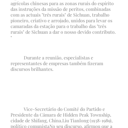
agrícolas chinesas para as zonas rurais do espírito
das instruções da missão de peritos, combinadas
com as actuais "três rurais" de Sichuan, trabalho
pioneiro, criativo e arrojado, unidos para levar os
camaradas da estação para o trabalho das "três
rurais" de Sichuan a dar o nosso devido contributo.
"
Durante a reunião, especialistas e
representantes de empresas também fizeram
discursos brilhantes.
Vice-Secretário do Comité do Partido e
Presidente da Câmara de Hidden Peak Township,
cidade de Shifang, China.
Liu Tianlong (1938-1989),
político comunista
No seu discurso, afirmou que a