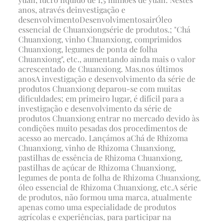
anos, através de
investigação e
desenvolvimento
Desenvolvimento
sair
Óleo
essencial de Chuanxiong
série de produtos
.;
"Chá
Chuanxiong, vinho Chuanxiong, comprimidos
Chuanxiong, legumes de ponta de folha
Chuanxiong", etc., aumentando ainda mais o valor
acrescentado de Chuanxiong
. Mas.
nos últimos
anos
A investigação e desenvolvimento da série de
produtos Chuanxiong deparou-se com muitas
dificuldades; em primeiro lugar, é difícil para a
investigação e desenvolvimento da série de
produtos Chuanxiong entrar no mercado devido às
condições muito pesadas dos procedimentos de
acesso ao mercado. Lançámos a
Chá de Rhizoma
Chuanxiong, vinho de Rhizoma Chuanxiong,
pastilhas de essência de Rhizoma Chuanxiong,
pastilhas de açúcar de Rhizoma Chuanxiong,
legumes de ponta de folha de Rhizoma Chuanxiong,
óleo essencial de Rhizoma Chuanxiong, etc.
A série
de produtos, não formou uma marca, atualmente
apenas como uma especialidade de produtos
agrícolas e experiências, para participar na