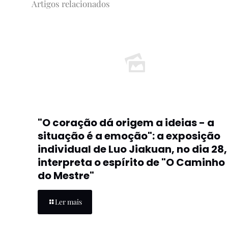
Artigos relacionados
"O coração dá origem a ideias - a
situação é a emoção": a exposição
individual de Luo Jiakuan, no dia 28,
interpreta o espírito de "O Caminho
do Mestre"
Ler mais