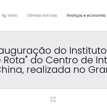
fig. início
Últimas notícias
finanças e economia
auguração do Institu
e Rota" do Centro de I
China, realizada no Gr