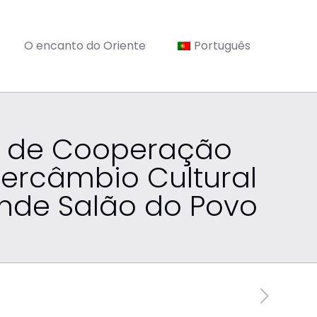
O encanto do Oriente
Português
to de Cooperação
ntercâmbio Cultural
ande Salão do Povo