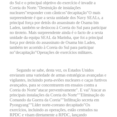
do Sul e o principal objetivo do exercício é invadir a
Coreia do Norte.
"
Destruição de instalações
nucleares
"
responder com cânticos
"
decapitação
"
O mais
surpreendente é que a sexta unidade dos Navy SEALs, a
principal força por detrás do assassinato de Osama bin
Laden, também se deslocou à Coreia do Sul para participar
no tiroteio. Mais surpreendente ainda é o facto de a sexta
unidade da equipa SEAL da Marinha, que foi a principal
força por detrás do assassinato de Osama bin Laden,
também ter acorrido à Coreia do Sul para participar
no
"
decapitação
"
Operações de exercícios militares.
Segundo se sabe, desta vez, os Estados Unidos
enviaram uma variedade de armas estratégicas avançadas e
vigilantes, incluindo porta-aviões nucleares e caças furtivos
avançados, para se concentrarem em ensaios contra a
Coreia do Norte
"
atacar preventivamente
"
. E vai
"
Atacar as
principais instalações da Coreia do Norte
""
Eliminação do
Comando da Guerra da Coreia
""
Infiltração secreta em
Pyongyang
""
Líder norte-coreano decapitado
"
Os
exercícios, incluindo as operações, estão centrados na
RPDC e visam diretamente a RPDC, lançando