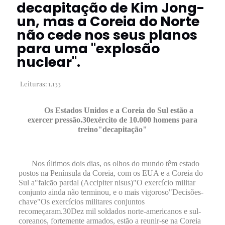
decapitação de Kim Jong-
un, mas a Coreia do Norte
não cede nos seus planos
para uma "explosão
nuclear".
Leituras:
1.133
Os Estados Unidos e a Coreia do Sul estão a
exercer pressão.
30
exército de 10.000 homens para
treino
"
decapitação
"
Nos últimos dois dias, os olhos do mundo têm estado
postos na Península da Coreia, com os EUA e a Coreia do
Sul a
"
falcão pardal (Accipiter nisus)
"
O exercício militar
conjunto ainda não terminou, e o mais vigoroso
"
Decisões-
chave
"
Os exercícios militares conjuntos
recomeçaram.
30
Dez mil soldados norte-americanos e sul-
coreanos, fortemente armados, estão a reunir-se na Coreia