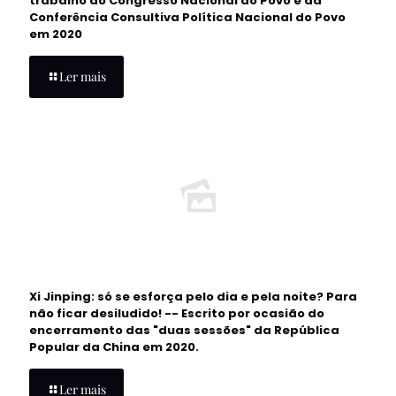
trabalho do Congresso Nacional do Povo e da
Conferência Consultiva Política Nacional do Povo
em 2020
Ler mais
Xi Jinping: só se esforça pelo dia e pela noite? Para
não ficar desiludido! -- Escrito por ocasião do
encerramento das "duas sessões" da República
Popular da China em 2020.
Ler mais