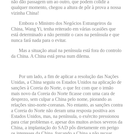
não dão passagem um ao outro, que podem colidir a
qualquer momento, chegou a altura de pôr à prova a nossa
vizinha China!
Embora o Ministro dos Negócios Estrangeiros da
China, Wang Yi, tenha reiterado em várias ocasiões que
está determinado a não permitir o caos na península e que
nunca fará nada para o evitar.
Mas a situação atual na península está fora do controlo
da China. A China está presa num dilema.
Por um lado, a fim de aplicar a resolução das Nações
Unidas, a China seguiu os Estados Unidos na aplicação de
sanções à Coreia do Norte, o que fez com que o irmão
mais novo da Coreia do Norte ficasse com uma cara de
desprezo, sem culpar a China pelo nome, piorando as
relações sino-norte-coreanas. No entanto, as sanções contra
a Coreia do Norte não deram uma resposta positiva aos
Estados Unidos, mas, na península, o exército pressionou
para criar problemas e, apesar dos muitos avisos severos da
China, a implantação do SAD pôs diretamente em perigo
os interesses da China, forçando a China a não recuar,