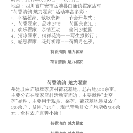
地点：四川省广安市岳池县白庙镇瞿家店村
“荷香清韵 魅力瞿家” 活动丰富多彩：
1、幸福瞿家、载歌载舞——节会开幕式；
2、荷香瞿家、品味乡情——荷园美食汇；
3、欢乐瞿家、亲情互动——偷闲乡愁园；
4、清凉瞿家、徜徉花海一一写生摄影行；
5、感恩瞿家、花灯祈愿——荷塘月色夜。
荷香清韵 魅力瞿家
荷香清韵 魅力瞿家
荷香清韵 魅力瞿家
岳池县白庙镇瞿家店村荷花基地，总占地300余亩。
主要分布在瞿家店村活动室周边，主要栽种”太空
莲”品种，主要用于观赏、采莲。荷花基地涉及农户
130余户，贫困户23户，现已带动群众户均增收500余
元，全村农户直奔小康！
荷香清韵 魅力瞿家