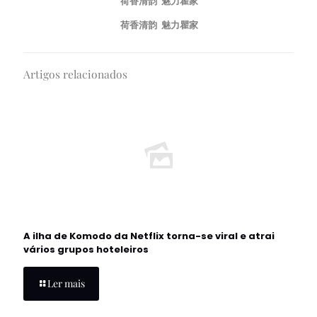
荷香清韵 魅力瞿家
荷香清韵 魅力瞿家
Artigos relacionados
A ilha de Komodo da Netflix torna-se viral e atrai
vários grupos hoteleiros
Ler mais