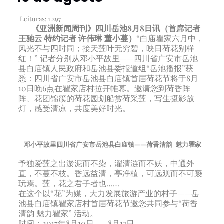
Leituras:
1.297
《亚洲新闻周刊》四川岳池8月8日讯（首席记者
王驰云 特约记者 许伟琳 董小蔓）
“白庙瞿家六月中，
风光不与四时同；接天莲叶无穷碧，映日荷花别样
红！” 记者分别从邓小平故里——四川省广安市岳池
县白庙镇人民政府和岳池县委报道组“岳池播报”获
悉：四川省广安市岳池县白庙镇首届荷花节将于8月
10日晚6点在瞿家店村拉开帷幕。邀请您到荷香阵
阵、花团锦簇的荷花园划船赏荷采莲，写生摄影放
灯，感受清凉，共度美好时光。
邓小平故里四川省广安市岳池县白庙镇——荷香清韵 魅力瞿家
予独爱莲之出淤泥而不染，濯清涟而不妖，中通外
直，不蔓不枝。香远益清，亭净植，可远观而不可亵
玩焉。莲，花之君子者也……
在这个以“花”为媒，大力发展旅游产业的村子——岳
池县白庙镇瞿家店村首届荷花节邀您共同参与“荷香
清韵 魅力瞿家” 活动。
时间：2017年8月10日——8月13日