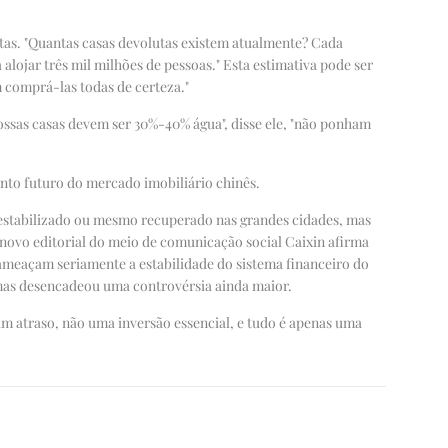
tas. "Quantas casas devolutas existem atualmente? Cada
lojar três mil milhões de pessoas." Esta estimativa pode ser
 comprá-las todas de certeza."
ossas casas devem ser 30%-40% água", disse ele, "não ponham
nto futuro do mercado imobiliário chinês.
o estabilizado ou mesmo recuperado nas grandes cidades, mas
 novo editorial do meio de comunicação social Caixin afirma
 ameaçam seriamente a estabilidade do sistema financeiro do
, mas desencadeou uma controvérsia ainda maior.
um atraso, não uma inversão essencial, e tudo é apenas uma