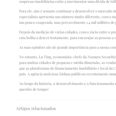
empresas imobiliárias estão a movimentar uma dívida de trili
Para ele, não é sensato continuar a desenvolver o mercado 
especialista apresenta um número muito diferente, com o mais
um pouco exagerada, mas provavelmente 1,4 mil milhões de 
Depois da medição de várias cidades, com o rácio entre o p
esta bolha a descer lentamente, para encorajar as pessoas
As suas opiniões são de grande importância para a nossa co
No entanto, Lu Ting, economista-chefe da Nomura Securities
para muitas cidades de pequena e média dimensão, as vendas 
que as plataformas de financiamento imobiliário e local da 
país. A agência noticiosa Xinhua publicou recentemente uma 
Ao longo da história, o desenvolvimento e o funcionamento d
questão de tempo!
Artigos relacionados