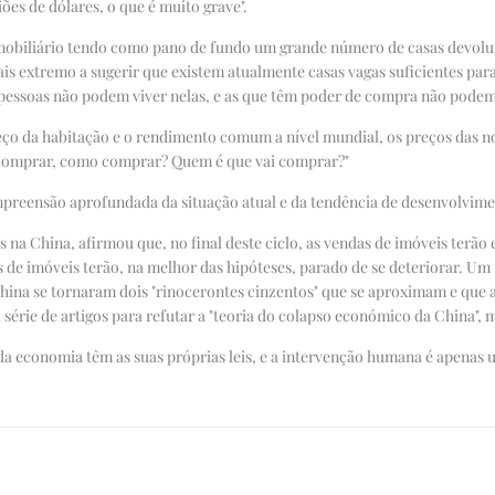
ões de dólares, o que é muito grave".
imobiliário tendo como pano de fundo um grande número de casas devolu
 extremo a sugerir que existem atualmente casas vagas suficientes para a
pessoas não podem viver nelas, e as que têm poder de compra não podem
reço da habitação e o rendimento comum a nível mundial, os preços das n
 a comprar, como comprar? Quem é que vai comprar?"
mpreensão aprofundada da situação atual e da tendência de desenvolvime
 na China, afirmou que, no final deste ciclo, as vendas de imóveis terã
de imóveis terão, na melhor das hipóteses, parado de se deteriorar. Um
China se tornaram dois "rinocerontes cinzentos" que se aproximam e que
série de artigos para refutar a "teoria do colapso económico da China"
a economia têm as suas próprias leis, e a intervenção humana é apenas 