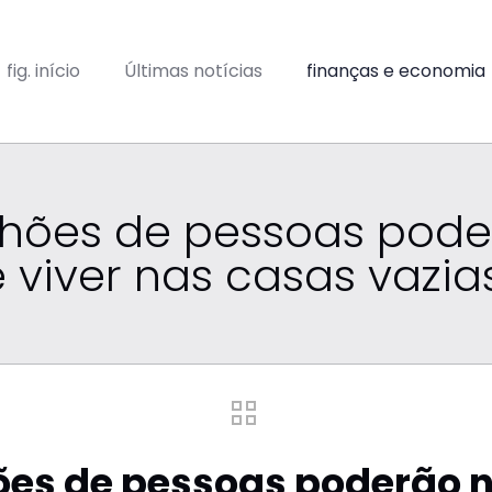
fig. início
Últimas notícias
finanças e economia
milhões de pessoas pod
 viver nas casas vazia
hões de pessoas poderão