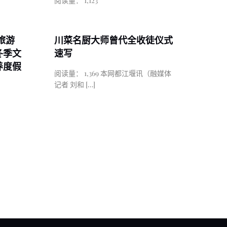
阅读量： 1,123
旅游
川菜名厨大师曾代全收徒仪式
冬季文
速写
养度假
阅读量： 1,369 本网都江堰讯（融媒体
记者 刘和
[…]