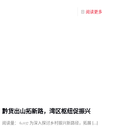
阅读更多
黔货出山拓新路，湾区枢纽促振兴
阅读量： 6,037 为深入探讨乡村振兴新路径，拓展
[…]