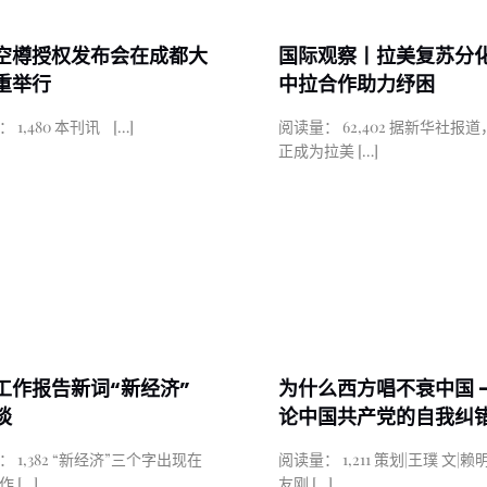
空樽授权发布会在成都大
国际观察丨拉美复苏分
重举行
中拉合作助力纾困
 1,480 本刊讯
[…]
阅读量： 62,402 据新华社报
正成为拉美
[…]
工作报告新词“新经济”
为什么西方唱不衰中国 
谈
论中国共产党的自我纠
 1,382 “新经济”三个字出现在
阅读量： 1,211 策划|王璞 文|赖
作
[…]
友刚
[…]