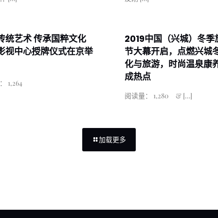
传统艺术 传承国粹文化
2019中国（兴城）冬季
影视中心授牌仪式在京举
节大幕开启，点燃兴城
化与旅游，时尚温泉康
成热点
 1,264
阅读量： 1,280 &
[…]
加载更多