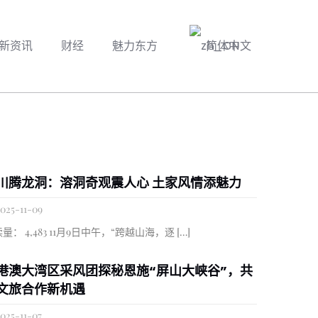
新资讯
财经
魅力东方
简体中文
川腾龙洞：溶洞奇观震人心 土家风情添魅力
025-11-09
量： 4,483 11月9日中午，“跨越山海，逐
[…]
港澳大湾区采风团探秘恩施“屏山大峡谷”，共
文旅合作新机遇
025-11-07