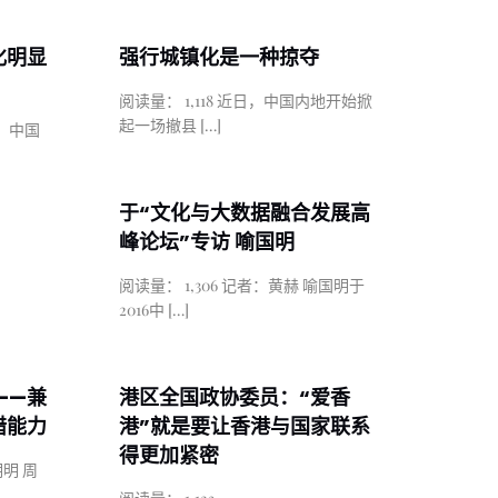
化明显
强行城镇化是一种掠夺
阅读量： 1,118 近日，中国内地开始掀
起一场撤县
[…]
道，中国
于“文化与大数据融合发展高
峰论坛”专访 喻国明
阅读量： 1,306 记者：黄赫 喻国明于
2016中
[…]
——兼
港区全国政协委员：“爱香
错能力
港”就是要让香港与国家联系
得更加紧密
明明 周