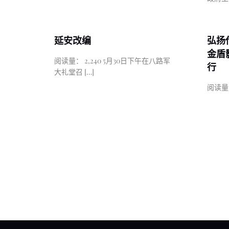
延安改编
弘扬
金盾
阅读量： 2,240 5月30日下午在八路军
行
大礼堂召
[…]
阅读量：