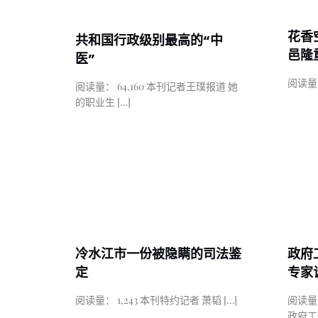
花香
共和国行政级别最高的“中
邑隆
医”
阅读量：
阅读量： 64,160 本刊记者王璞报道 她
的职业生
[…]
冷水江市一份被隐瞒的司法鉴
政府
定
专家
阅读量： 1,243 本刊特约记者 萧韬
[…]
阅读量：
政府工