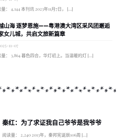
量： 4,144 本刊讯 2023年11月7日，
[…]
越山海 逐梦恩施——粤港澳大湾区采风团邂逅
家女儿城，共启文旅新篇章
025-11-07
量： 3,864 暮色四合，华灯初上。当温暖的灯
[…]
秦红：为了求证我自己爷爷是我爷爷
阅读量： 2,240 2013年，秦邦宪诞辰106周
[…]