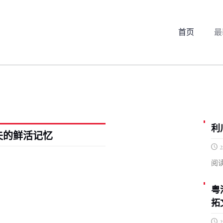
首页
最
利
夫的鲜活记忆
2
阅读
粤
拓
2