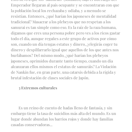
Emperador llegaran al país ocupante y se encontraran con que
la población local los rechazaba y odiaba, y a menudo se
resistían. Entonces, ¿qué harían los japoneses de mentalidad
tradicional?
Masacrar a los plebeyos que no respetan a los
samurai es tan simple como eso. Es la raíz de la raza humana,
digamos que eres una persona pobre pero ves a los ricos gastar
todo el día, aunque regañes a este grupo de activos por cómo
son, cuando un día tengas estatus y dinero, ¿elegirás coger tu
dinero y despilfarrarlo igual que aquellos de los que antes nos
burlábamos? Del mismo modo, ¿qué harían los plebeyos
japoneses, oprimidos durante tanto tiempo, cuando un día
alcanzaran ellos mismos el estatus de samuráis? La Violación
de Nankín fue, en gran parte, una catarsis debida a la rígida y
brutal infestación de clases sociales de Japón.
3
Extremos culturales
Es un reino de cuento de hadas lleno de fantasía, y sin
embargo tiene la tasa de suicidios más alta del mundo. Es un
lugar donde abundan los barrios rojos y donde hay familias
casadas conservadoras...