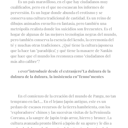
Es un país maravilloso, en el que hay ciudadanos muy
cualificados, pero en el que no escasean los informes de
perversión. Es un lugar donde abunda el erotismo y se
conserva una cultura tradicional de castidad. Es un reino de
dibujos animados envuelto en fantasía, pero también una
metrópolis realista donde los suicidios son frecuentes. Es el
hogar de algunas de las mejores tecnologías negras del mundo,
pero también conserva la esencia del kendo, la ceremonia del
té y muchas otras tradiciones. ¿Qué tiene la cultura japonesa
que la hace tan "paradójica", y qué tiene la masacre de Nankín
que hace que el mundo los reconozca como "ciudadanos del
más alto calibre"?
1
ever
"
introducir desde el extranjero
"
La dulzura de la
dulzura de la dulzura, la insistencia en
"
Tenno
"
mentes
En el comienzo de la creación del mundo de Pangu, no tan
temprano en fact.... En el lejano Japón antiguo, este es un
pedazo de escasos recursos de la tierra hambrienta, con los
"exploradores" chinos y las sucesivas visitas de la Península
Coreana, a la sangre de Japón trajo arroz, hierro y bronce. La
cultura avanzada pronto liberó a Japón de su apuro y le dio a