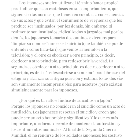
Los japoneses suelen utilizar el término "amor propio"
para indicar que son cautelosos en su comportamiento, que
siguen ciertas normas, que tienen en cuenta las consecuencias
de sus actos y que evitan el sentimiento de vergüenza que les
produce ser "insinuados" por los demás. Sin embargo, si
realmente son insultados, ridiculizados o juzgados mal por los
demás, los japoneses tomarán dos caminos extremos para
"limpiar su nombre": uno es el suicidio (que también se puede
entender como hara-kiri), que vemos a menudo en la
televisión; y el otro es obedecer a otro principio, es decir,
obedecer a otro principio, para redescubrir la verdad. La
segunda es obedecer a otro principio, es decir, obedecer a otro
principio, es decir, "redescubrirse a sí mismo" para librarse del
estigma y alcanzar su antigua posición y estatus. Estas dos vías
son sumamente incomprensibles para nosotros, pero existen
simultáneamente para los japoneses.
¿Por qué es tan alto el índice de suicidios en Japón?
Porque los japoneses no consideran el suicidio como un acto de
mutilación. Los japoneses respetan el suicidio y creen que
puede ser un acto honorable y significativo. Y lo que es más
importante, una forma decente de mantener la autoestima y
los sentimientos nominales. Al final de la Segunda Guerra
Mundial, el no rendirse de los soldados japoneses les sostuvo