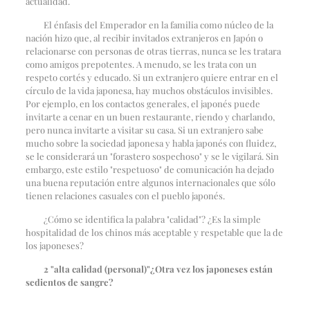
actualidad.
El énfasis del Emperador en la familia como núcleo de la
nación hizo que, al recibir invitados extranjeros en Japón o
relacionarse con personas de otras tierras, nunca se les tratara
como amigos prepotentes. A menudo, se les trata con un
respeto cortés y educado. Si un extranjero quiere entrar en el
círculo de la vida japonesa, hay muchos obstáculos invisibles.
Por ejemplo, en los contactos generales, el japonés puede
invitarte a cenar en un buen restaurante, riendo y charlando,
pero nunca invitarte a visitar su casa. Si un extranjero sabe
mucho sobre la sociedad japonesa y habla japonés con fluidez,
se le considerará un "forastero sospechoso" y se le vigilará. Sin
embargo, este estilo "respetuoso" de comunicación ha dejado
una buena reputación entre algunos internacionales que sólo
tienen relaciones casuales con el pueblo japonés.
¿Cómo se identifica la palabra "calidad"? ¿Es la simple
hospitalidad de los chinos más aceptable y respetable que la de
los japoneses?
2 "
alta calidad (personal)
"
¿Otra vez los japoneses están
sedientos de sangre?