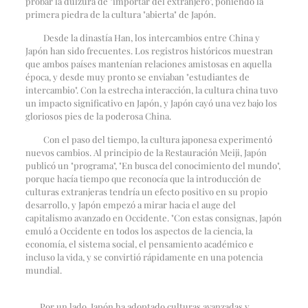
probar la dulzura de "importar del extranjero", poniendo la
primera piedra de la cultura "abierta" de Japón.
Desde la dinastía Han, los intercambios entre China y
Japón han sido frecuentes. Los registros históricos muestran
que ambos países mantenían relaciones amistosas en aquella
época, y desde muy pronto se enviaban "estudiantes de
intercambio". Con la estrecha interacción, la cultura china tuvo
un impacto significativo en Japón, y Japón cayó una vez bajo los
gloriosos pies de la poderosa China.
Con el paso del tiempo, la cultura japonesa experimentó
nuevos cambios. Al principio de la Restauración Meiji, Japón
publicó un "programa", "En busca del conocimiento del mundo",
porque hacía tiempo que reconocía que la introducción de
culturas extranjeras tendría un efecto positivo en su propio
desarrollo, y Japón empezó a mirar hacia el auge del
capitalismo avanzado en Occidente. "Con estas consignas, Japón
emuló a Occidente en todos los aspectos de la ciencia, la
economía, el sistema social, el pensamiento académico e
incluso la vida, y se convirtió rápidamente en una potencia
mundial.
Por un lado, Japón ha adoptado culturas avanzadas y