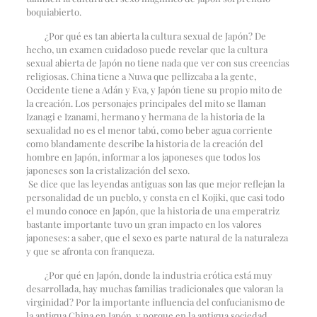
boquiabierto.
¿Por qué es tan abierta la cultura sexual de Japón? De
hecho, un examen cuidadoso puede revelar que la cultura
sexual abierta de Japón no tiene nada que ver con sus creencias
religiosas. China tiene a Nuwa que pellizcaba a la gente,
Occidente tiene a Adán y Eva, y Japón tiene su propio mito de
la creación. Los personajes principales del mito se llaman
Izanagi e Izanami, hermano y hermana de la historia de la
sexualidad no es el menor tabú, como beber agua corriente
como blandamente describe la historia de la creación del
hombre en Japón, informar a los japoneses que todos los
japoneses son la cristalización del sexo.
Se dice que las leyendas antiguas son las que mejor reflejan la
personalidad de un pueblo, y consta en el Kojiki, que casi todo
el mundo conoce en Japón, que la historia de una emperatriz
bastante importante tuvo un gran impacto en los valores
japoneses: a saber, que el sexo es parte natural de la naturaleza
y que se afronta con franqueza.
¿Por qué en Japón, donde la industria erótica está muy
desarrollada, hay muchas familias tradicionales que valoran la
virginidad? Por la importante influencia del confucianismo de
la antigua China en Japón, y porque en la antigua sociedad