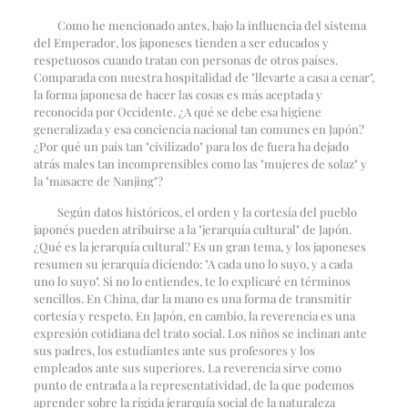
Como he mencionado antes, bajo la influencia del sistema
del Emperador, los japoneses tienden a ser educados y
respetuosos cuando tratan con personas de otros países.
Comparada con nuestra hospitalidad de "llevarte a casa a cenar",
la forma japonesa de hacer las cosas es más aceptada y
reconocida por Occidente. ¿A qué se debe esa higiene
generalizada y esa conciencia nacional tan comunes en Japón?
¿Por qué un país tan "civilizado" para los de fuera ha dejado
atrás males tan incomprensibles como las "mujeres de solaz" y
la "masacre de Nanjing"?
Según datos históricos, el orden y la cortesía del pueblo
japonés pueden atribuirse a la "jerarquía cultural" de Japón.
¿Qué es la jerarquía cultural? Es un gran tema, y los japoneses
resumen su jerarquía diciendo: "A cada uno lo suyo, y a cada
uno lo suyo". Si no lo entiendes, te lo explicaré en términos
sencillos. En China, dar la mano es una forma de transmitir
cortesía y respeto. En Japón, en cambio, la reverencia es una
expresión cotidiana del trato social. Los niños se inclinan ante
sus padres, los estudiantes ante sus profesores y los
empleados ante sus superiores. La reverencia sirve como
punto de entrada a la representatividad, de la que podemos
aprender sobre la rígida jerarquía social de la naturaleza