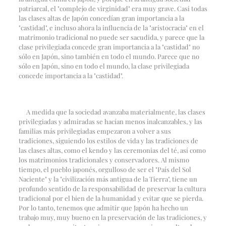
patriarcal, el "complejo de virginidad" era muy grave. Casi todas
las clases altas de Japón concedían gran importancia a la
"castidad", e incluso ahora la influencia de la "aristocracia" en el
matrimonio tradicional no puede ser sacudida, y parece que la
clase privilegiada concede gran importancia a la "castidad" no
sólo en Japón, sino también en todo el mundo. Parece que no
sólo en Japón, sino en todo el mundo, la clase privilegiada
concede importancia a la "castidad".
A medida que la sociedad avanzaba materialmente, las clases
privilegiadas y admiradas se hacían menos inalcanzables, y las
familias más privilegiadas empezaron a volver a sus
tradiciones, siguiendo los estilos de vida y las tradiciones de
las clases altas, como el kendo y las ceremonias del té, así como
los matrimonios tradicionales y conservadores. Al mismo
tiempo, el pueblo japonés, orgulloso de ser el "País del Sol
Naciente" y la "civilización más antigua de la Tierra", tiene un
profundo sentido de la responsabilidad de preservar la cultura
tradicional por el bien de la humanidad y evitar que se pierda.
Por lo tanto, tenemos que admitir que Japón ha hecho un
trabajo muy, muy bueno en la preservación de las tradiciones, y