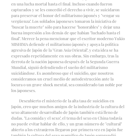
en una lucha mortal hasta el final. Incluso cuando fueron
capturados y se les concedió el derecho a vivir, se suicidaron
para preservar el honor del militarismo japonés y "vengar su
vergüenza". Los soldados japoneses tomaron la iniciativa de
"buscar la muerte" sólo para hacerse "honorables" y dejar una
buena impresión a los demás de que habían "luchado hasta el
final". Merece la pena mencionar que el escritor moderno Yukio
MISHIMA defiende el militarismo japonés y apoya la política
agresiva de Japón de la "Gran Asia Oriental", y esta idea se ha
expresado repetidamente en sus obras. Sin embargo, tras la
derrota de la nación japonesa después de la Segunda Guerra
Mundial, siguió defendiendo el sueño del militarismo
suicidándose. Es asombroso que el suicidio, que nosotros
consideramos un cruel medio de autodestrucción ante la
locura o un grave shock mental, sea considerado tan noble por
los japoneses.
Descubierto el misterio de la alta tasa de suicidios en
Japón, creo que muchos amigos de la industria de la cultura del
sexo altamente desarrollado de Japón también está lleno de
dudas. "La comida y el sexo", el tema del sexo en China todavía
no puede evitar hablar de ello, y un gran número de "cultural"
abierto a los extranjeros llegaron por primera vez en Japón fue
también la cultura del sexo magnífico de Japón sorprendió