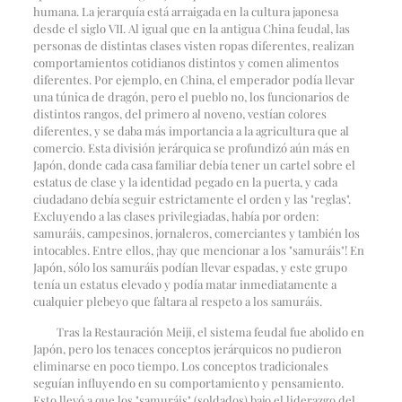
humana. La jerarquía está arraigada en la cultura japonesa
desde el siglo VII. Al igual que en la antigua China feudal, las
personas de distintas clases visten ropas diferentes, realizan
comportamientos cotidianos distintos y comen alimentos
diferentes. Por ejemplo, en China, el emperador podía llevar
una túnica de dragón, pero el pueblo no, los funcionarios de
distintos rangos, del primero al noveno, vestían colores
diferentes, y se daba más importancia a la agricultura que al
comercio. Esta división jerárquica se profundizó aún más en
Japón, donde cada casa familiar debía tener un cartel sobre el
estatus de clase y la identidad pegado en la puerta, y cada
ciudadano debía seguir estrictamente el orden y las "reglas".
Excluyendo a las clases privilegiadas, había por orden:
samuráis, campesinos, jornaleros, comerciantes y también los
intocables. Entre ellos, ¡hay que mencionar a los "samuráis"! En
Japón, sólo los samuráis podían llevar espadas, y este grupo
tenía un estatus elevado y podía matar inmediatamente a
cualquier plebeyo que faltara al respeto a los samuráis.
Tras la Restauración Meiji, el sistema feudal fue abolido en
Japón, pero los tenaces conceptos jerárquicos no pudieron
eliminarse en poco tiempo. Los conceptos tradicionales
seguían influyendo en su comportamiento y pensamiento.
Esto llevó a que los "samuráis" (soldados) bajo el liderazgo del