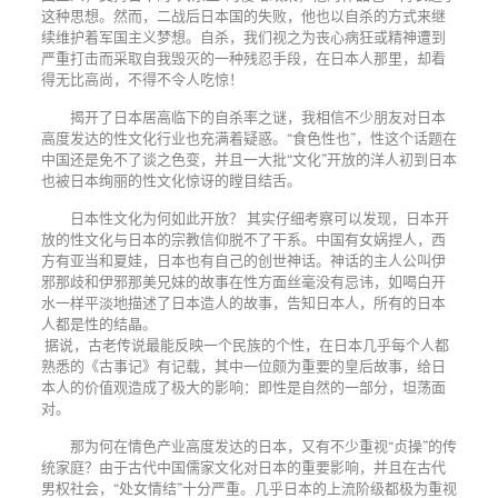
这种思想。然而，二战后日本国的失败，他也以自杀的方式来继
续维护着军国主义梦想。自杀，我们视之为丧心病狂或精神遭到
严重打击而采取自我毁灭的一种残忍手段，在日本人那里，却看
得无比高尚，不得不令人吃惊！
揭开了日本居高临下的自杀率之谜，我相信不少朋友对日本
高度发达的性文化行业也充满着疑惑。“食色性也”，性这个话题在
中国还是免不了谈之色变，并且一大批“文化”开放的洋人初到日本
也被日本绚丽的性文化惊讶的瞠目结舌。
日本性文化为何如此开放？ 其实仔细考察可以发现，日本开
放的性文化与日本的宗教信仰脱不了干系。中国有女娲捏人，西
方有亚当和夏娃，日本也有自己的创世神话。神话的主人公叫伊
邪那歧和伊邪那美兄妹的故事在性方面丝毫没有忌讳，如喝白开
水一样平淡地描述了日本造人的故事，告知日本人，所有的日本
人都是性的结晶。
据说，古老传说最能反映一个民族的个性，在日本几乎每个人都
熟悉的《古事记》有记载，其中一位颇为重要的皇后故事，给日
本人的价值观造成了极大的影响：即性是自然的一部分，坦荡面
对。
那为何在情色产业高度发达的日本，又有不少重视“贞操”的传
统家庭？由于古代中国儒家文化对日本的重要影响，并且在古代
男权社会，“处女情结”十分严重。几乎日本的上流阶级都极为重视