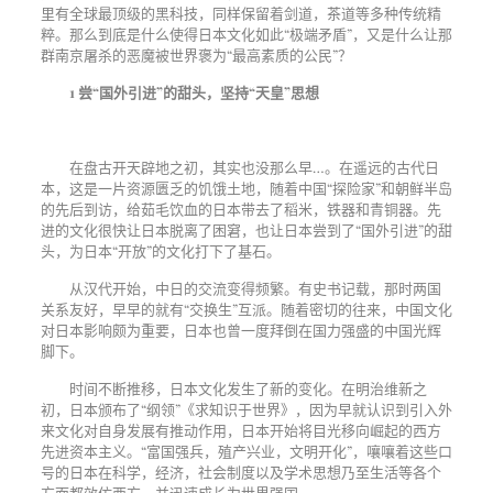
里有全球最顶级的黑科技，同样保留着剑道，茶道等多种传统精
粹。那么到底是什么使得日本文化如此“极端矛盾”，又是什么让那
群南京屠杀的恶魔被世界褒为“最高素质的公民”？
1
尝
“
国外引进
”
的甜头，坚持
“
天皇
”
思想
在盘古开天辟地之初，其实也没那么早…。在遥远的古代日
本，这是一片资源匮乏的饥饿土地，随着中国“探险家”和朝鲜半岛
的先后到访，给茹毛饮血的日本带去了稻米，铁器和青铜器。先
进的文化很快让日本脱离了困窘，也让日本尝到了“国外引进”的甜
头，为日本“开放”的文化打下了基石。
从汉代开始，中日的交流变得频繁。有史书记载，那时两国
关系友好，早早的就有“交换生”互派。随着密切的往来，中国文化
对日本影响颇为重要，日本也曾一度拜倒在国力强盛的中国光辉
脚下。
时间不断推移，日本文化发生了新的变化。在明治维新之
初，日本颁布了“纲领”《求知识于世界》，因为早就认识到引入外
来文化对自身发展有推动作用，日本开始将目光移向崛起的西方
先进资本主义。“富国强兵，殖产兴业，文明开化”，嚷嚷着这些口
号的日本在科学，经济，社会制度以及学术思想乃至生活等各个
方面都效仿西方，并迅速成长为世界强国。