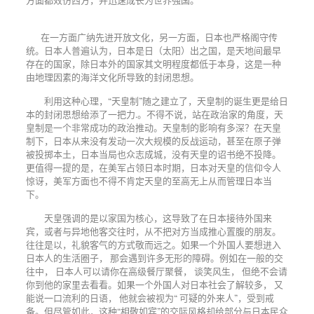
在一方面广纳先进开放文化，另一方面，日本也严格阁守传
统。日本人普遍认为，日本是日（太阳）出之国，是天地间最早
存在的国家，除日本外的国家其文明程度都低于本身，这是一种
由地理因素的海洋文化所导致的封闭思想。
利用这种心理，“天皇制”随之建立了，天皇制的诞生更是给日
本的封闭思想给添了一把力.。不得不说，站在政治家的角度，天
皇制是一个非常成功的政治推动。天皇制的影响有多深？在天皇
制下，日本从来没有发动一次大规模的反战运动，甚至在原子弹
被投掷本土，日本当局也众志成城，没有天皇的诏书绝不投降。
更值得一提的是，在美军占领日本时期，日本对天皇的信仰令人
惊讶，美军方面也不得不肯定天皇的至高无上从而管理日本当
下。
天皇强调的是以家国为核心，这导致了在日本接待外国来
宾，或者与异地他客交往时，从不把对方当成推心置腹的朋友。
往往是以，礼貌客气的方式敬而远之。如果一个外国人要想进入
日本人的生活圈子， 那会遇到许多无形的障碍。例如在一般的交
往中， 日本人可以请你在高级餐厅聚餐， 谈笑风生， 但绝不会请
你到他的家里去看看。如果一个外国人对日本社会了解较多， 又
能说一口流利的日语， 他就会被视为“ 可疑的外来人”，受到戒
备。但尽管如此，这种“相敬如宾”的交际风格却给部分与日本民众