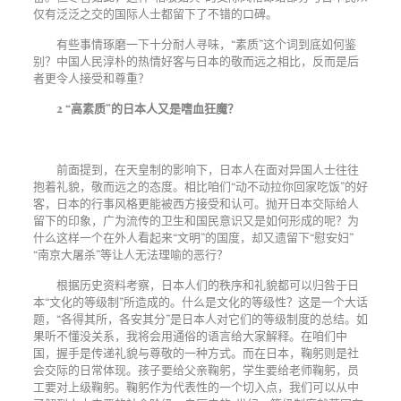
仅有泛泛之交的国际人士都留下了不错的口碑。
有些事情琢磨一下十分耐人寻味，“素质”这个词到底如何鉴
别？中国人民淳朴的热情好客与日本的敬而远之相比，反而是后
者更令人接受和尊重？
2 “
高素质
”
的日本人又是嗜血狂魔？
前面提到，在天皇制的影响下，日本人在面对异国人士往往
抱着礼貌，敬而远之的态度。相比咱们“动不动拉你回家吃饭”的好
客，日本的行事风格更能被西方接受和认可。抛开日本交际给人
留下的印象，广为流传的卫生和国民意识又是如何形成的呢？为
什么这样一个在外人看起来“文明”的国度，却又遗留下“慰安妇”
“南京大屠杀”等让人无法理喻的恶行？
根据历史资料考察，日本人们的秩序和礼貌都可以归咎于日
本“文化的等级制”所造成的。什么是文化的等级性？这是一个大话
题，“各得其所，各安其分”是日本人对它们的等级制度的总结。如
果听不懂没关系，我将会用通俗的语言给大家解释。在咱们中
国，握手是传递礼貌与尊敬的一种方式。而在日本，鞠躬则是社
会交际的日常体现。孩子要给父亲鞠躬，学生要给老师鞠躬，员
工要对上级鞠躬。鞠躬作为代表性的一个切入点，我们可以从中