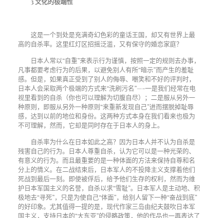
3
文化的极端性
这是一个到处是充满奇幻色彩的童话王国，却又有世界上最
高的自杀率。这里红灯区招摇泛滥，又有保守的婚恋家庭？
日本人常以“自重”来表示行为谨慎，按照一定的规则去办事，
凡事都要考虑行为的后果，以避免别人有所“暗示”而产生的羞耻
感。但是，如果真正受到了别人的侮辱、嘲笑和不好的评判时，
日本人会采取两个极端的方式来“洗刷污名”—-一是我们经常在电
视里看到的自杀（你也可以理解为切腹自尽）；二是服从另外一
种原则，即服从另外一种原则“来重新发现自己”进而摆脱掉耻辱
感，达到以前的地位和身份。这两种方式本身在我们看来也极为
不可理解，然而，它却是同时存在于日本人的身上。
自杀率为什么在日本如此之高？因为日本人并不认为自杀是
残害自己的行为。日本人尊重自杀，认为它可以是一种光荣的、
有意义的行为。而且最重要的是一种体面的方法来保持自尊和名
分上的情义。在二战结束后，日本军人的不投降主义支撑着他们
死战到最后一刻。即使被俘后，给予他们生存的权利，然而为维
护日本军国主义的名誉，自杀以求“雪耻”。日本军人是主动地、积
极地去“寻死”，只是为使自己“体面”，给别人留下一种“奋战到底”
的好印象。尤其值得一提的是，现代作家三岛由纪夫鼓吹日本军
国主义，支持日本的“大东亚”的侵略政策，他的作品也一再表达了