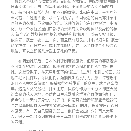
了解到人本森严的社会阶级。自历史的7世纪，等级制度就蒂固在
日本文化当中。与古封建中国相似，不同阶级的人穿不同的衣
服，持不同的日常行为，用不同的食物。比如在中国，皇阿玛能
穿龙袍，百姓则不能，从一品到九品，不同级别的官员都身穿不
同颜色的衣着，重农抑商等等。这种等级分化在日本被进一步深
化，每一个家庭房屋门口都必须张贴有关阶级地位以及身份的标
志,每个老百姓都必须严格的遵守秩序和“规矩”。除去特权阶级，
依次是：武士，农，工，商，而且还有贱民。其中必须重提“武士”
这个群体！在日本只有武士才能配刀，并且这个群体享有较高的
地位，可以立即斩杀对武士无礼的平民。
在明治维新后，日本的封建制度被废除，但顽强的等级观念
不可能在短时间内剔除。传统的观念仍影响着他们的行为和思
维。这就导致了，在天皇引领下的“武士”（士兵）来到占领国，发
现当地人民排斥，讨厌他们，频繁做出抵抗行为。那，传统思维
的日本人会怎么做呢？
屠杀那些不尊重武士的庶民，就是这么简
单。这是人类的劣根，打个比方，假设你作为一个穷人却整天见
识富豪的花天酒地，虽然你口中斥骂着这群资产群体如何如何，
但当你有一天有了身份，有了钱，你是否会选择和那些曾经我们
嗤之以鼻的那群人一样将金钱拿去挥霍？ 同理，长期被压迫的日
本庶民，有一天自己窜身为武士，他们会做出什么？南京大屠
杀，很大一部分原因就是由于日本森严且残酷的社会阶级侵染下
的宣泄。