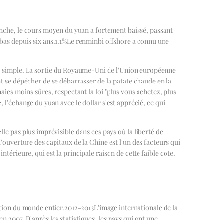
che, le cours moyen du yuan a fortement baissé, passant
bas depuis six ans.
1.1%
Le renminbi offshore a connu une
 très simple. La sortie du Royaume-Uni de l'Union européenne
ent se dépêcher de se débarrasser de la patate chaude en la
aies moins sûres, respectant la loi "plus vous achetez, plus
 l'échange du yuan avec le dollar s'est apprécié, ce qui
le pas plus imprévisible dans ces pays où la liberté de
'ouverture des capitaux de la Chine est l'un des facteurs qui
ntérieure, qui est la principale raison de cette faible cote.
tion du monde entier.
2012-2013
L'image internationale de la
n 2007. D'après les statistiques, les pays qui ont une