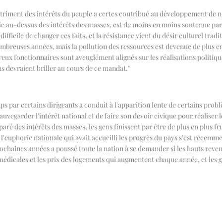
iment des intérêts du peuple a certes contribué au développement de notr
trie au-dessus des intérêts des masses, est de moins en moins soutenue pa
difficile de changer ces faits, et la résistance vient du désir culturel tr
mbreuses années, mais la pollution des ressources est devenue de plus en 
ux fonctionnaires sont aveuglément alignés sur les réalisations politique
ns devraient briller au cours de ce mandat.
"
ps par certains dirigeants a conduit à l'apparition lente de certains prob
 sauvegarder l'intérêt national et de faire son devoir civique pour réaliser
ré des intérêts des masses, les gens finissent par être de plus en plus fr
t l'euphorie nationale qui avait accueilli les progrès du pays s'est récem
ochaines années a poussé toute la nation à se demander si les hauts revenu
édicales et les prix des logements qui augmentent chaque année, et les g