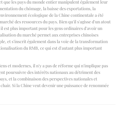
 et que les pays du monde entier manipulent également leur
entation du chômage, la baisse des exportations, la
'environnement écologique de la Chine continentale a été
arché des ressources du pays. Bien qu'il s'agisse d'un atout
l est plus important pour les gens ordinaires d'avoir un
ralisation du marché permet aux entreprises chinoises
e, et s'inscrit également dans la voie de la transformation
ionalisation du RMB, ce qui est d'autant plus important
iens et modernes, il n'y a pas de réforme qui n'implique pas
ent poursuivre des intérêts nationaux au détriment des
ays, et la combinaison des perspectives nationales et
la chair. Si la Chine veut devenir une puissance de renommée