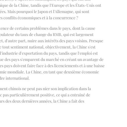
ique de la Chine, tandis que l'Europe et les États-Unis ont
nées. Mais pourquoi le Japon et l'Allemagne, qui sont
s conflits économiques et à la concurrence ?
tence de certains problèmes dans le pays, dont la cause
ipulateur du taux de change du RMB, qui est largement
, d'autre part, nuire aux intérêts des pays voisins. Presque
e tout sentiment national, objectivement, la Chine s'est
'industrie d'exportation du pays, tandis que l'emploi est
sque des pays s'emparent du marché en créant un avantage de
es pays doivent faire face à des licenciements et à une baisse
conomie mondiale. La Chine, en tant que deuxième économie
dre international.
ment chinois ne peut pas nier son implication dans la
 pas particulièrement positive, ce qui a entraîné de
rs des deux dernières années, la Chine a fait des