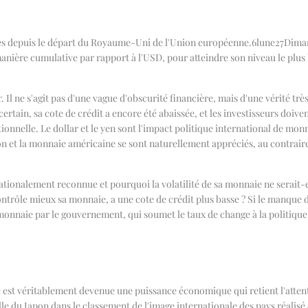
les depuis le départ du Royaume-Uni de l'Union européenne.
6
lune
27
Diman
ière cumulative par rapport à l'USD, pour atteindre son niveau le plus 
r. Il ne s'agit pas d'une vague d'obscurité financière, mais d'une vérité
ertain, sa cote de crédit a encore été abaissée, et les investisseurs doiv
onnelle. Le dollar et le yen sont l'impact politique international de monn
n et la monnaie américaine se sont naturellement appréciés, au contraire,
tionalement reconnue et pourquoi la volatilité de sa monnaie ne serait-el
ontrôle mieux sa monnaie, a une cote de crédit plus basse ? Si le manque d
 monnaie par le gouvernement, qui soumet le taux de change à la politique i
e est véritablement devenue une puissance économique qui retient l'atten
lle du Japon dans le classement de l'image internationale des pays réalisé e