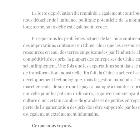
La forte dépréciation du renminbi a également contribué 
nous détacher de l'influence politique potentielle de la monn
long terme, sa toxicité est également féroce.
Presque tous les problèmes actuels de la Chine continen
des importations coûteuses en Chine, alors que les ressources
ressources en eau, des terres empoisonnées par l'industrie chim
compétitivité des prix, la plupart des entreprises de Chine c
scientifiquement. Une fois que les exportations sont dans le
de transformation industrielle. En fait, la Chine a achevé l'
développement technologique, mais la gestion monétaire à lo
marcher seuls, de sorte que le pays a manqué à maintes repr
nouvelle pour les patrons ordinaires, le gouvernement ayant re
culture d'un certain nombre de grandes et de petites entrepris
perte de l'augmentation des prix doit être supportée par les
est également extrêmement inhumaine.
Ce que nous voyons.