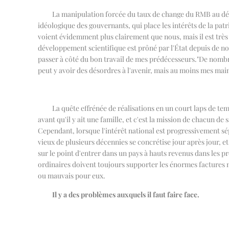
La manipulation forcée du taux de change du RMB au détr
idéologique des gouvernants, qui place les intérêts de la pa
voient évidemment plus clairement que nous, mais il est très 
développement scientifique est prôné par l'État depuis de no
passer à côté du bon travail de mes prédécesseurs.
"
De nombre
peut y avoir des désordres à l'avenir, mais au moins mes mai
La quête effrénée de réalisations en un court laps de tem
avant qu'il y ait une famille, et c'est la mission de chacun de
Cependant, lorsque l'intérêt national est progressivement sépa
vieux de plusieurs décennies se concrétise jour après jour, e
sur le point d'entrer dans un pays à hauts revenus dans les pr
ordinaires doivent toujours supporter les énormes factures m
ou mauvais pour eux.
Il y a des problèmes auxquels il faut faire face.