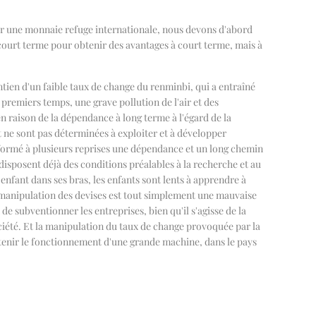
enir une monnaie refuge internationale, nous devons d'abord
 court terme pour obtenir des avantages à court terme, mais à
tien d'un faible taux de change du renminbi, qui a entraîné
premiers temps, une grave pollution de l'air et des
'en raison de la dépendance à long terme à l'égard de la
t ne sont pas déterminées à exploiter et à développer
t formé à plusieurs reprises une dépendance et un long chemin
disposent déjà des conditions préalables à la recherche et au
fant dans ses bras, les enfants sont lents à apprendre à
a manipulation des devises est tout simplement une mauvaise
de subventionner les entreprises, bien qu'il s'agisse de la
société. Et la manipulation du taux de change provoquée par la
ntenir le fonctionnement d'une grande machine, dans le pays