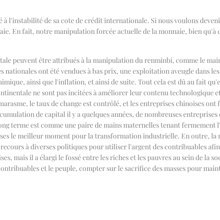
à l'instabilité de sa cote de crédit internationale. Si nous voulons dev
aie. En fait, notre manipulation forcée actuelle de la monnaie, bien qu'à
tale peuvent être attribués à la manipulation du renminbi, comme le main
 nationales ont été vendues à bas prix, une exploitation aveugle dans les 
ique, ainsi que l'inflation, et ainsi de suite. Tout cela est dû au fait qu
ontinentale ne sont pas incitées à améliorer leur contenu technologique e
 marasme, le taux de change est contrôlé, et les entreprises chinoises on
accumulation de capital il y a quelques années, de nombreuses entreprises 
ng terme est comme une paire de mains maternelles tenant fermement l'en
ises le meilleur moment pour la transformation industrielle. En outre, l
cours à diverses politiques pour utiliser l'argent des contribuables afin 
es, mais il a élargi le fossé entre les riches et les pauvres au sein de la 
 contribuables et le peuple, compter sur le sacrifice des masses pour mai