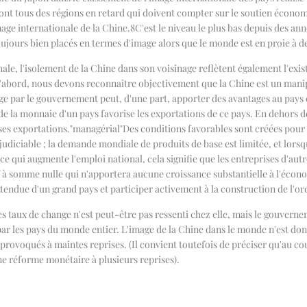
sont tous des régions en retard qui doivent compter sur le soutien économ
mage internationale de la Chine.
8
C'est le niveau le plus bas depuis des an
jours bien placés en termes d'image alors que le monde est en proie à de
e, l'isolement de la Chine dans son voisinage reflètent également l'exis
t d'abord, nous devons reconnaître objectivement que la Chine est un man
e par le gouvernement peut, d'une part, apporter des avantages au pays et
 de la monnaie d'un pays favorise les exportations de ce pays. En dehors d
ses exportations.
"
managérial
"
Des conditions favorables sont créées pour l
judiciable ; la demande mondiale de produits de base est limitée, et lor
 ce qui augmente l'emploi national, cela signifie que les entreprises d'autr
atif à somme nulle qui n'apportera aucune croissance substantielle à l'é
tendue d'un grand pays et participer activement à la construction de l'or
es taux de change n'est peut-être pas ressenti chez elle, mais le gouverne
par les pays du monde entier. L'image de la Chine dans le monde n'est donc
rovoqués à maintes reprises. (Il convient toutefois de préciser qu'au cou
ne réforme monétaire à plusieurs reprises).