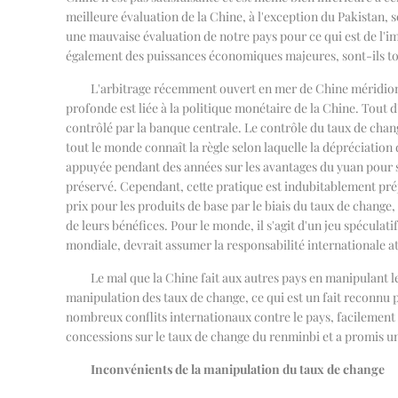
meilleure évaluation de la Chine, à l'exception du Pakistan, 
une mauvaise évaluation de notre pays pour ce qui est de l'i
également des puissances économiques majeures, sont-ils tou
L'arbitrage récemment ouvert en mer de Chine méridional
profonde est liée à la politique monétaire de la Chine. Tou
contrôlé par la banque centrale. Le contrôle du taux de chang
tout le monde connaît la règle selon laquelle la dépréciation
appuyée pendant des années sur les avantages du yuan pour 
préservé. Cependant, cette pratique est indubitablement pré
prix pour les produits de base par le biais du taux de change,
de leurs bénéfices. Pour le monde, il s'agit d'un jeu spécul
mondiale, devrait assumer la responsabilité internationale at
Le mal que la Chine fait aux autres pays en manipulant l
manipulation des taux de change, ce qui est un fait reconnu 
nombreux conflits internationaux contre le pays, facilement p
concessions sur le taux de change du renminbi et a promis u
Inconvénients de la manipulation du taux de change