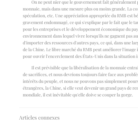
On ne peut nier que le gouvernement fait généralement p
monnaie, mais dans une mesure plus ou moins grande. La com
spéculation, etc. Une appréciation appropriée du RMB est bé
gravement endommagé, ce qui s'explique par le fait que le ta
pour les entreprises et le développement économique du pays,
environnement dans lequel vivre lorsqu'ils ne gagnent pas au
d'importer des ressources d'autres pays, ce qui, dans une lar
de la Chine. Le libre marché du RMB peut améliorer l'image i
pour ouvrir l'encerclement des États-Unis dans la situation 
Il est prévisible que la libéralisation de la monnaie en
de sacrifices, et nous devrions toujours faire face aux pro
intérêts du peuple, et nous ne pouvons pas simplement poursu
étrangères, la Chine, si elle veut devenir un grand pays de r
mondiale, il est inévitable qu'elle doive se couper la gorge.
Articles connexes