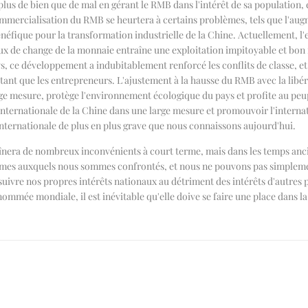
lus de bien que de mal en gérant le RMB dans l'intérêt de sa population,
mercialisation du RMB se heurtera à certains problèmes, tels que l'augm
néfique pour la transformation industrielle de la Chine. Actuellement, l
ux de change de la monnaie entraîne une exploitation impitoyable et bon m
 ce développement a indubitablement renforcé les conflits de classe, et i
tant que les entrepreneurs. L'ajustement à la hausse du RMB avec la libé
ge mesure, protège l'environnement écologique du pays et profite au peupl
nternationale de la Chine dans une large mesure et promouvoir l'internat
internationale de plus en plus grave que nous connaissons aujourd'hui.
traînera de nombreux inconvénients à court terme, mais dans les temps anc
blèmes auxquels nous sommes confrontés, et nous ne pouvons pas simplem
ivre nos propres intérêts nationaux au détriment des intérêts d'autres p
enommée mondiale, il est inévitable qu'elle doive se faire une place dans 