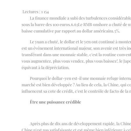
Lectures :
1 154
La finance mondiale a subi des turbulences considérab
sous la barre des 100 euros.
6.63
Le RMB onshore a chuté de man
baisse cumulative par rapport au dollar américain
1.5%
.
Le yuan a chuté, le dollar et le yen ont continué à monte
est un événement international majeur, son avenir est très inc
transférant dans une monnaie stable, c'est la routine conventi
vous augmentez, plus vous vendez, plus vous baissez", le Japo
équivaut à la dépréciation.
Pourquoi le dollar-yen est-il une monnaie refuge interna
marché est bien développée ? Au lieu de cela, la Chine, qui c
influencent sa cote de crédit, c'est le contrôle de facto de la
Être une puissance crédible
Après plus de dix ans de développement rapide, la Chin
Chine n'est pas satisfaisante et est même bien inférieure à ce