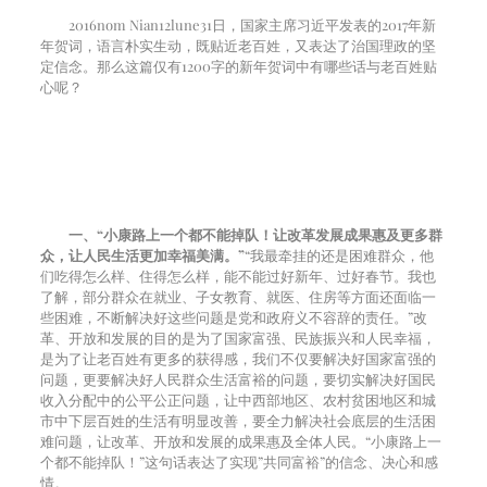
2016
nom Nian
12
lune
31
日，国家主席习近平发表的
2017
年新
年贺词，语言朴实生动，既贴近老百姓，又表达了治国理政的坚
定信念。那么这篇仅有
1200
字的新年贺词中有哪些话与老百姓贴
心呢？
一、“小康路上一个都不能掉队！让改革发展成果惠及更多群
众，让人民生活更加幸福美满。”
“我最牵挂的还是困难群众，他
们吃得怎么样、住得怎么样，能不能过好新年、过好春节。我也
了解，部分群众在就业、子女教育、就医、住房等方面还面临一
些困难，不断解决好这些问题是党和政府义不容辞的责任。”改
革、开放和发展的目的是为了国家富强、民族振兴和人民幸福，
是为了让老百姓有更多的获得感，我们不仅要解决好国家富强的
问题，更要解决好人民群众生活富裕的问题，要切实解决好国民
收入分配中的公平公正问题，让中西部地区、农村贫困地区和城
市中下层百姓的生活有明显改善，要全力解决社会底层的生活困
难问题，让改革、开放和发展的成果惠及全体人民。“小康路上一
个都不能掉队！”这句话表达了实现”共同富裕”的信念、决心和感
情。