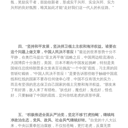
氛，奖励实干者，鼓励创新者，形成实干兴邦、实业兴邦、实力
兴邦的良好氛围，唯其如此才能“走好我们这一代人的长征路。”
四、“坚持和平发展，坚决捍卫领土主权和海洋权益。谁要在
这个问题上做文章，中国人民决不答应！”
最近的世界形势十分不
平静，在奥巴马提出“亚太再平衡”战略之后，中国周边暗流涌动，
大国博弈十分激烈，美国、日本不断向中国发起挑衅，特别是美
国候任总统特朗普多次发表言论挑战“一个中国”底线，习主席的回
答斩钉截铁，“中国人民决不答应！”是要告诉那些敢于触碰中国底
线和红线的国家不要存任何侥幸心理，中国不仅有强大的实力，
而且有坚强的意志保卫自己国家的领土完整和海洋权益。“朋友来
了有好酒，敌人来了有猎枪。”妖也好，魔也好，鬼也好，怪也
好，只要触碰了中国的底线，定叫你纸老虎的原形毕露。
五、“积极推进全面从严治党，坚定不移’打虎拍蝇’，继续纯
净政治生态，党风、政风、社会风气继续好转。”
自党的十八大以
来，中央以重拳惩治腐败，不仅拍苍蝇，更打老虎，反腐无禁