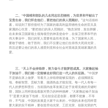
二、“中国维和部队的几名同志壮烈牺牲，为世界和平献出了
宝贵生命，我们怀念他们，要把他们的亲人照顾好。”
这句话很朴
素，却说到了那些曾经为了国家的最高利益而牺牲生命的官兵及
家属的心坎里，“要把他们的亲人照顾好。”饱含深情，发自肺腑，
在未来保卫国家领土领海领空的神圣使命中，在保卫世界和平的
伟大事业中，我们的军人需要有血性有灵魂，为了国家和人民，
要敢于牺牲，敢于胜利，我们不仅要让他们生得伟大死得光荣，
而且还要让他们的亲人感受到党和全社会对英雄及英雄家属的关
爱。
三、“天上不会掉馅饼，努力奋斗才能梦想成真。大家撸起袖
子加油干，我们就一定能够走好我们这一代人的长征路。”
中国梦
不是躺在床上做梦、等着天上掉馅饼能够实现的，必须脚踏实
地、奉献智慧、贡献力量、抛酒热血才能实现。每一代人有每一
代人的梦想和责任，当前国内改革发展正处于攻艰克难的关键时
期，国际上同样面临着敌对势力的种种挑衅，“大家撸起袖子加油
干”是要大家放下包袱，无论创业还是创新，都要不犹豫，不等
待，不气馁，中国的发展是大家干出来的，中国的未来也同样需
要大家的实干精神，要创造劳动光荣、工匠光荣、创新光荣的气