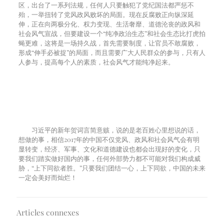
区，出台了一系列法规，任何人只要触犯了党纪国法都严惩不
殆，一举扭转了党风政风败坏的局面。现在反腐败正向纵深延
伸，正在向两极分化、权力变现、生活奢靡、道德沦丧的政风和
社会风气宣战，但要建设一个“纯净政治生态”和社会生态比打虎拍
蝇更难，这将是一场持久战，首先需要制度，让官员不敢腐败，
形成“伸手必被捉”的局面，而且需要广大人民群众的参与，只有人
人参与，提高每个人的素质，社会风气才能纯净起来。
习近平的新年贺词言简意赅，说的是老百姓心里想说的话，
想做的事，相信
2017
年的中国不仅党风、政风和社会风气会有明
显转变，经济、军事、文化和道德建设也都会出现好的变化，只
要我们踏实做好国内的事，任何外部势力都不可能对我们构成威
胁，“上下同欲者胜。”只要我们团结一心，上下同欲，中国的未来
一定会美好而灿烂！
Articles connexes