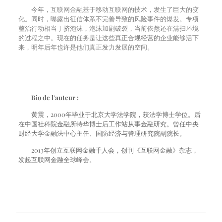
今年，互联网金融基于移动互联网的技术，发生了巨大的变
化。同时，曝露出征信体系不完善导致的风险事件的爆发。专项
整治行动相当于挤泡沫，泡沫加剧破裂，当前依然还在清扫环境
的过程之中。现在的任务是让这些真正合规经营的企业能够活下
来，明年后年也许是他们真正发力发展的空间。
Bio de l'auteur :
黄震，
2000
年毕业于北京大学法学院，获法学博士学位。后
在中国社科院金融所特华博士后工作站从事金融研究。曾任中央
财经大学金融法中心主任、国防经济与管理研究院副院长。
2013
年创立互联网金融千人会，创刊《互联网金融》杂志，
发起互联网金融全球峰会。