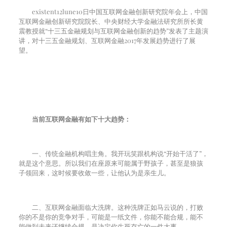
existent
12
lune
10
日中国互联网金融创新研究院年会上，中国
互联网金融创新研究院院长、中央财经大学金融法研究所所长黄
震教授就“十三五金融规划与互联网金融创新的趋势”发表了主题演
讲，对十三五金融规划、互联网金融
2017
年发展趋势进行了展
望。
当前互联网金融有如下十大趋势：
一、传统金融机构唱主角。我开玩笑跟机构说“开始干活了”，
就是这个意思。所以我们在座原来可能属于野孩子，甚至是狼孩
子领回来，这时候要收敛一些，让他认为是亲生儿。
二、互联网金融面临大洗牌。这种洗牌正如马云说的，打败
你的不是你的竞争对手，可能是一纸文件，你能不能合规，能不
能做到未来还继续合规，是决定你生死存亡的一件大事。