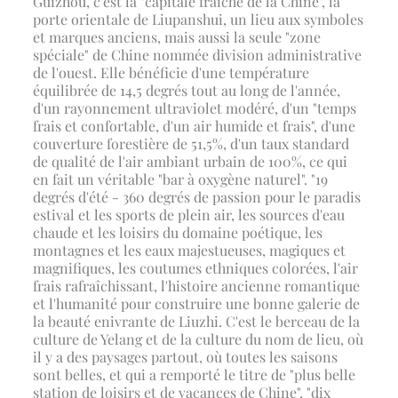
Guizhou, c'est la "capitale fraîche de la Chine", la
porte orientale de Liupanshui, un lieu aux symboles
et marques anciens, mais aussi la seule "zone
spéciale" de Chine nommée division administrative
de l'ouest. Elle bénéficie d'une température
équilibrée de 14,5 degrés tout au long de l'année,
d'un rayonnement ultraviolet modéré, d'un "temps
frais et confortable, d'un air humide et frais", d'une
couverture forestière de 51,5%, d'un taux standard
de qualité de l'air ambiant urbain de 100%, ce qui
en fait un véritable "bar à oxygène naturel". "19
degrés d'été - 360 degrés de passion pour le paradis
estival et les sports de plein air, les sources d'eau
chaude et les loisirs du domaine poétique, les
montagnes et les eaux majestueuses, magiques et
magnifiques, les coutumes ethniques colorées, l'air
frais rafraîchissant, l'histoire ancienne romantique
et l'humanité pour construire une bonne galerie de
la beauté enivrante de Liuzhi. C'est le berceau de la
culture de Yelang et de la culture du nom de lieu, où
il y a des paysages partout, où toutes les saisons
sont belles, et qui a remporté le titre de "plus belle
station de loisirs et de vacances de Chine", "dix