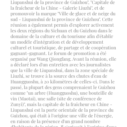
Liupanshui de la province de Guizhou", "Capitale de
la fraîcheur de la Chine - Galerie Liuzhi", et de
promouvoir la marque "Ville de glace et de neige du
sud - Liupanshui de la province de Guizhou". Cette
réunion a également permis d'explorer activement
les deux régions du Sichuan et du Guizhou dans le
domaine de la culture et du tourisme afin d'établir
un modèle d'intégration et de développement
culturel et touristique, de partage et de coopération
gagnant-gagnant. Le forum de promotion a été
organisé par Wang Qiongfang. Avant la réunion, elle
a déclaré lors d'un entretien avec les journalistes
que la ville de Liupanshui, dans la zone spéciale de
Liuzhi, se trouve à la source des chutes d'eau de
Huangguoshu, à 20 kilomètres de celles-ci. Dans le
passé, la plupart des gens comprenaient le Guizhou
comme "un arbre (Huangguoshu), une bouteille de
vin (Maotai), une salle (site de conférence de
Zunyi)", mais la capitale de la fraîcheur en Chine -
Liupanshui est la porte orientale de la province du
Guizhou, qui était à l'origine une ville de l'énergie,
en raison de la présence d'un grand nombre
d'habitants de la région. Il s'agissait à l'origine d'une