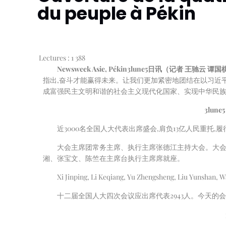
du peuple à Pékin
Lectures :
1 388
Newsweek Asie, Pékin
3
lune
5
日讯（记者 王驰云 谭国
指出,奋斗才能赢得未来。让我们更加紧密地团结在以习近平
成富强民主文明和谐的社会主义现代化国家、实现中华民
3
lune
5
近3000名全国人大代表出席盛会,肩负13亿人民重托
大会主席团常务主席、执行主席张德江主持大会。大会
湘、张宝文、陈竺在主席台执行主席席就座。
Xi Jinping, Li Keqiang, Yu Zhengsheng, Liu Yunshan, W
十二届全国人大四次会议应出席代表2943人。今天的会议