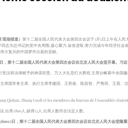
棋 现场报道）
第十二届全国人民代表大会第四次会议于3月5日上午在人
同志为总书记的党中央周围,凝心聚力,奋发进取,努力完成今年经济社会
族伟大复兴的中国梦作出新的贡献。
日，第十二届全国人民代表大会第四次会议在北京人民大会堂开幕。习近
,履行宪法和法律赋予的神圣职责。万人大礼堂灯火辉煌,主席台帷幕中央国
主席团常务主席、执行主席李建国、王胜俊、陈昌智、严隽琪、王晨、沈
ang Qishan, Zhang Gaoli et les membres du Bureau de l'Assemblée étaient
,出席2890人,缺席53人,出席人数符合法定人数。
3
lune
5
日，第十二届全国人民代表大会第四次会议在北京人民大会堂隆重