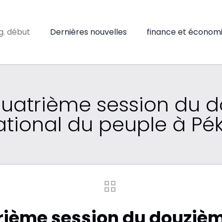
ig. début
Dernières nouvelles
finance et économ
quatrième session du
ational du peuple à Pék
trième session du douziè