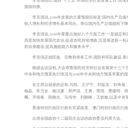
李克强指出,做好“十三五”时期经济社会发展工作,
接续转换。
李克强说,2016年发展的主要预期目标是:国内生产总值增
收入增长和经济增长基本同步。单位国内生产总值能耗下降3
李克强说,2016年要重点做好八个方面工作:一是稳定
四是加快发展现代农业,促进农民持续增收;五是推进新一轮
府自身建设,提高施政能力和服务水平。
李克强还就民族、宗教和侨务工作,国防和军队建设,
根据会议议程,大会审查国民经济和社会发展第十三个五年
中央和地方预算执行情况与2016年中央和地方预算草案的报
在主席台就座的还有:马凯、王沪宁、刘延东、刘奇葆
杨晶、常万全、杨洁篪、郭声琨、王勇、周强、曹建明、韩
飚、齐续春、陈晓光、马培华、刘晓峰、王钦敏,以及中央
香港特别行政区行政长官梁振英、澳门特别行政区行
出席全国政协十二届四次会议的政协委员列席大会。