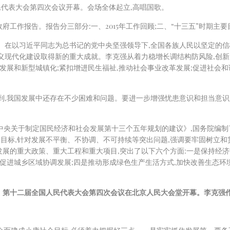
民代表大会第四次会议开幕。会场全体起立,高唱国歌。
工作报告。报告分三部分:一、2015年工作回顾;二、“十三五”时期主要目
。在以习近平同志为总书记的党中央坚强领导下,全国各族人民以坚定的信
义现代化建设取得新的重大成就。李克强从着力稳增长调结构防风险,创新
调发展和新型城镇化;紧扣增进民生福祉,推动社会事业改革发展;促进社会
到,我国发展中还存在不少困难和问题。要进一步增强忧患意识和担当意识
共中央关于制定国民经济和社会发展第十三个五年规划的建议》,国务院编制了
目标,针对发展不平衡、不协调、不可持续等突出问题,强调要牢固树立和
展的重大政策、重大工程和重大项目,突出了以下六个方面:一是保持经济
,促进城乡区域协调发展;四是推动形成绿色生产生活方式,加快改善生态环境
，第十二届全国人民代表大会第四次会议在北京人民大会堂开幕。李克强