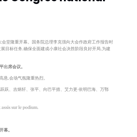
民大会堂隆重开幕。国务院总理李克强向大会作政府工作报告时
发展目标任务,确保全面建成小康社会决胜阶段良好开局,为建
平出席会议。
徽高悬,会场气氛隆重热烈。
跃跃、吉炳轩、张平、向巴平措、艾力更·依明巴海、万鄂
 assis sur le podium.
开幕。