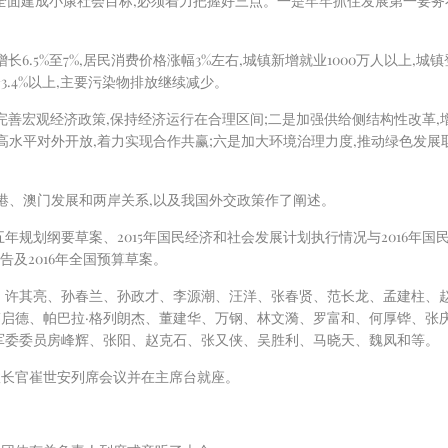
实现全面建成小康社会目标,必须着力把握好三点。一是牢牢抓住发展第一要
长6.5%至7%,居民消费价格涨幅3%左右,城镇新增就业1000万人以上,城
.4%以上,主要污染物排放继续减少。
和完善宏观经济政策,保持经济运行在合理区间;二是加强供给侧结构性改革,
高水平对外开放,着力实现合作共赢;六是加大环境治理力度,推动绿色发展
香港、澳门发展和两岸关系,以及我国外交政策作了阐述。
规划纲要草案、2015年国民经济和社会发展计划执行情况与2016年国民经
告及2016年全国预算草案。
、许其亮、孙春兰、孙政才、李源潮、汪洋、张春贤、范长龙、孟建柱、
启德、帕巴拉·格列朗杰、董建华、万钢、林文漪、罗富和、何厚铧、张
军委委员房峰辉、张阳、赵克石、张又侠、吴胜利、马晓天、魏凤和等。
政长官崔世安列席会议并在主席台就座。