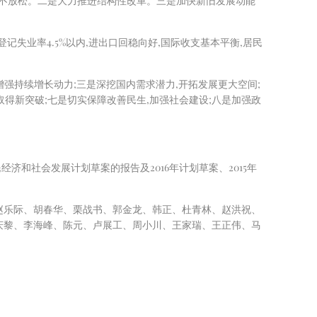
务不放松。二是大力推进结构性改革。三是加快新旧发展动能
镇登记失业率4.5%以内,进出口回稳向好,国际收支基本平衡,居民
增强持续增长动力;三是深挖国内需求潜力,开拓发展更大空间;
取得新突破;七是切实保障改善民生,加强社会建设;八是加强政
济和社会发展计划草案的报告及2016年计划草案、2015年
赵乐际、胡春华、栗战书、郭金龙、韩正、杜青林、赵洪祝、
庆黎、李海峰、陈元、卢展工、周小川、王家瑞、王正伟、马