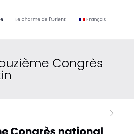
ie
Le charme de l'Orient
Français
 douzième Congrès
in
me Congrès national