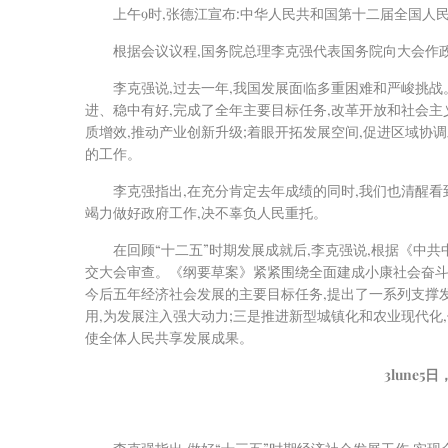
上午9时,张德江宣布:中华人民共和国第十二届全国人
根据会议议程,国务院总理李克强代表国务院向大会作政府
李克强说,过去一年,我国发展面临多重困难和严峻挑战
进、稳中有好,完成了全年主要目标任务,改革开放和社会主
质增效,推动产业创新升级;着眼开拓发展空间,促进区域协
的工作。
李克强指出,在充分肯定去年成绩的同时,我们也清醒看
竭力做好政府工作,决不辜负人民重托。
在回顾“十二五”时期发展成就后,李克强说,根据《中
交大会审查。《纲要草案》紧紧围绕全面建成小康社会奋斗
今后五年经济社会发展的主要目标任务,提出了一系列支撑发
用,为发展注入强大动力;三是推进新型城镇化和农业现代化
使全体人民共享发展成果。
3
lune
5
日