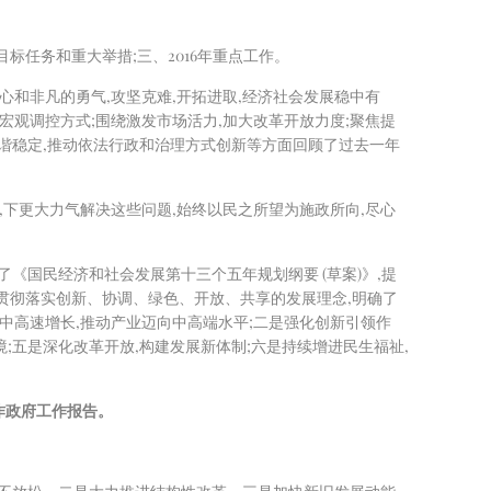
标任务和重大举措;三、2016年重点工作。
心和非凡的勇气,攻坚克难,开拓进取,经济社会发展稳中有
宏观调控方式;围绕激发市场活力,加大改革开放力度;聚焦提
和谐稳定,推动依法行政和治理方式创新等方面回顾了过去一年
,下更大力气解决这些问题,始终以民之所望为施政所向,尽心
《国民经济和社会发展第十三个五年规划纲要 (草案)》,提
贯彻落实创新、协调、绿色、开放、共享的发展理念,明确了
中高速增长,推动产业迈向中高端水平;二是强化创新引领作
;五是深化改革开放,构建发展新体制;六是持续增进民生福祉,
作政府工作报告。