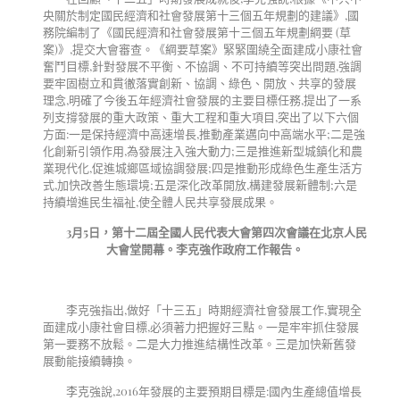
央關於制定國民經濟和社會發展第十三個五年規劃的建議》,國
務院編制了《國民經濟和社會發展第十三個五年規劃綱要 (草
案)》,提交大會審查。《綱要草案》緊緊圍繞全面建成小康社會
奮鬥目標,針對發展不平衡、不協調、不可持續等突出問題,強調
要牢固樹立和貫徹落實創新、協調、綠色、開放、共享的發展
理念,明確了今後五年經濟社會發展的主要目標任務,提出了一系
列支撐發展的重大政策、重大工程和重大項目,突出了以下六個
方面:一是保持經濟中高速增長,推動產業邁向中高端水平;二是強
化創新引領作用,為發展注入強大動力;三是推進新型城鎮化和農
業現代化,促進城鄉區域協調發展;四是推動形成綠色生產生活方
式,加快改善生態環境;五是深化改革開放,構建發展新體制;六是
持續增進民生福祉,使全體人民共享發展成果。
3
月
5
日，第十二屆全國人民代表大會第四次會議在北京人民
大會堂開幕。李克強作政府工作報告。
李克強指出,做好「十三五」時期經濟社會發展工作,實現全
面建成小康社會目標,必須著力把握好三點。一是牢牢抓住發展
第一要務不放鬆。二是大力推進結構性改革。三是加快新舊發
展動能接續轉換。
李克強說,2016年發展的主要預期目標是:國內生產總值增長