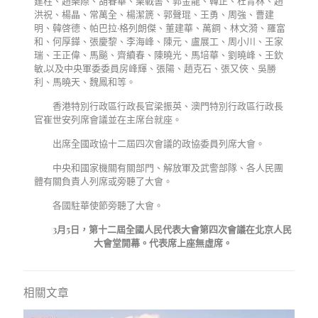
建柱、趙樂際、胡春華、栗戰書、郭金龍、韓正、杜青林、趙
洪祝、楊晶、常萬全、楊潔篪、郭聲琨、王勇、周強、曹建
明、韓啓德、帕巴拉·格列朗傑、董建華、萬鋼、林文漪、羅富
和、何厚鏵、張慶黎、李海峰、陳元、盧展工、周小川、王家
瑞、王正偉、馬飈、齊續春、陳曉光、馬培華、劉曉峰、王欽
敏,以及中央軍委委員房峰輝、張陽、趙克石、張又俠、吳勝
利、馬曉天、魏鳳和等。
香港特別行政區行政長官梁振英、澳門特別行政區行政長
官崔世安列席會議並在主席台就座。
出席全國政協十二屆四次會議的政協委員列席大會。
中央和國家機關有關部門、解放軍及武警部隊、各人民團
體有關負責人列席或旁聽了大會。
各國駐華使節旁聽了大會。
3
月
5
日，第十二屆全國人民代表大會第四次會議在北京人民
大會堂開幕。代表席上座無虛席。
相關文章