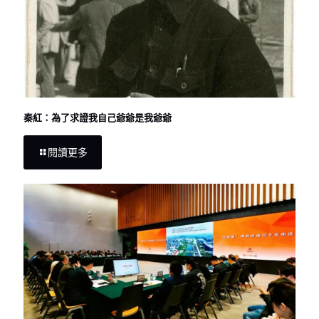
秦紅：為了求證我自己爺爺是我爺爺
閱讀更多