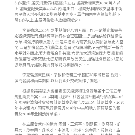
6.5%至7%,居民消費價格漲幅3%左右,城鎮新增就業1000萬人以
上,城鎮登記失業率4.5%以內,進出口回穩向好,國際收支基本平衡,
居民收入增長和經濟增長基本同步。單位國內生產總值能耗下
降3.4%以上,主要污染物排放繼續減少。
李克強說,2016年要重點做好八個方面工作:一是穩定和完善
宏觀經濟政策,保持經濟運行在合理區間;二是加強供給側結構性
改革,增強持續增長動力;三是深挖國內需求潛力,開拓發展更大空
間;四是加快發展現代農業,促進農民持續增收;五是推進新一輪高
水平對外開放,著力實現合作共贏;六是加大環境治理力度,推動綠
色發展取得新突破;七是切實保障改善民生,加強社會建設;八是加
強政府自身建設,提高施政能力和服務水平。
李克強還就民族、宗教和僑務工作,國防和軍隊建設,香港、
澳門發展和兩岸關係,以及我國外交政策作了闡述。
根據會議議程,大會審查國民經濟和社會發展第十三個五年
規劃綱要草案、2015年國民經濟和社會發展計劃執行情況與2016
年國民經濟和社會發展計劃草案的報告及2016年計劃草案、2015
年中央和地方預算執行情況與2016年中央和地方預算草案的報
告及2016年全國預算草案。
在主席台就座的還有:馬凱、王滬寧、劉延東、劉奇葆、許
其亮、孫春蘭、孫政才、李源潮、汪洋、張春賢、範長龍、孟