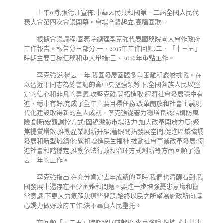
上午9時,張德江宣佈:中華人民共和國第十二屆全國人民代
表大會第四次會議開幕。會場全體起立,高唱國歌。
根據會議議程,國務院總理李克強代表國務院向大會作政府
工作報告。報告分三部分:一、2015年工作回顧;二、「十三五」
時期主要目標任務和重大舉措;三、2016年重點工作。
李克強說,過去一年,我國發展面臨多重困難和嚴峻挑戰。在
以習近平同志為總書記的黨中央堅強領導下,全國各族人民以堅
定的信心和非凡的勇氣,攻堅克難,開拓進取,經濟社會發展穩中有
進、穩中有好,完成了全年主要目標任務,改革開放和社會主義現
代化建設取得新的重大成就。李克強從著力穩增長調結構防風
險,創新宏觀調控方式;圍繞激發市場活力,加大改革開放力度;聚
焦提質增效,推動產業創新升級;著眼開拓發展空間,促進區域協調
發展和新型城鎮化;緊扣增進民生福祉,推動社會事業改革發展;促
進社會和諧穩定,推動依法行政和治理方式創新等方面回顧了過
去一年的工作。
李克強指出,在充分肯定去年成績的同時,我們也清醒看到,我
國發展中還存在不少困難和問題。要進一步增強憂患意識和擔
當意識,下更大力氣解決這些問題,始終以民之所望為施政所向,盡
心竭力做好政府工作,決不辜負人民重托。
在回顧「十二五」時期發展成就後,李克強說,根據《中共中