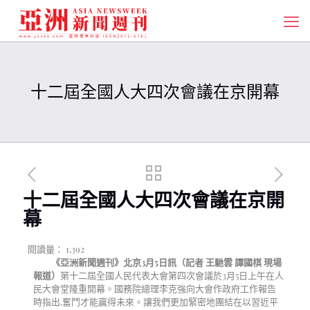
十二屆全國人大四次會議在京開幕
十二屆全國人大四次會議在京開
幕
閱讀量：
1,392
《亞洲新聞週刊》北京
3
月
5
日訊（記者 王馳雲 譚國棋 現場
報道）
第十二屆全國人民代表大會第四次會議於3月5日上午在人
民大會堂隆重開幕。國務院總理李克強向大會作政府工作報告
時指出,奮鬥才能贏得未來。讓我們更加緊密地團結在以習近平