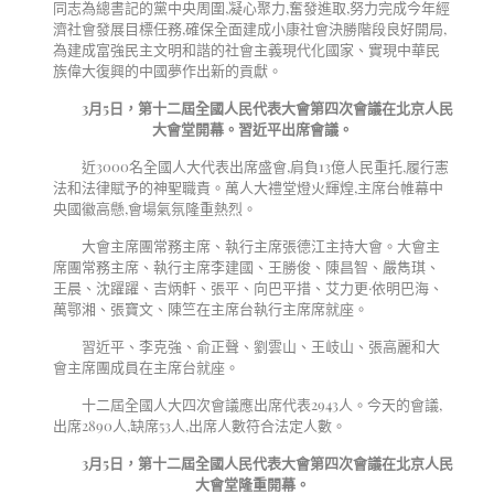
同志為總書記的黨中央周圍,凝心聚力,奮發進取,努力完成今年經
濟社會發展目標任務,確保全面建成小康社會決勝階段良好開局,
為建成富強民主文明和諧的社會主義現代化國家、實現中華民
族偉大復興的中國夢作出新的貢獻。
3
月
5
日，第十二屆全國人民代表大會第四次會議在北京人民
大會堂開幕。習近平出席會議。
近3000名全國人大代表出席盛會,肩負13億人民重托,履行憲
法和法律賦予的神聖職責。萬人大禮堂燈火輝煌,主席台帷幕中
央國徽高懸,會場氣氛隆重熱烈。
大會主席團常務主席、執行主席張德江主持大會。大會主
席團常務主席、執行主席李建國、王勝俊、陳昌智、嚴雋琪、
王晨、沈躍躍、吉炳軒、張平、向巴平措、艾力更·依明巴海、
萬鄂湘、張寶文、陳竺在主席台執行主席席就座。
習近平、李克強、俞正聲、劉雲山、王岐山、張高麗和大
會主席團成員在主席台就座。
十二屆全國人大四次會議應出席代表2943人。今天的會議,
出席2890人,缺席53人,出席人數符合法定人數。
3
月
5
日，第十二屆全國人民代表大會第四次會議在北京人民
大會堂隆重開幕。