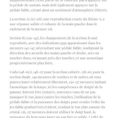
la pédale de sustain, mais doit également appuyer sur la
pédale faible, créant ainsi un sentiment d'atmosphère éthérée.
La section A1 (97-118), une reproduction exacte du thème A, a
une réponse solide et robuste de la main gauche dans le
raclement de la mesure 118.
Section B1 (119-147), les changements de la section B sont
reproduits, avec des indications ppp apparaissant dans les
mesures 142-147, nécessitant une pédale faible, soulignant la
direction des accords des mains gauche et droite, avec un
toucher doux, en jouant près des touches, et une acoustique
progressivement plus forte.
Coda (148-163), 148-157 pour la section colorée, 158-163 pour la
section finale. 149 mesures de croches et de noires où vous
pouvez jouer relativement librement, 150-157 mesures imitant
l'acoustique de la harpe, ici les compétences de doigté de la
gamme doivent être croisées, souvenez-vous de ne pas
manquer le ton, jouez contre les touches, l'utilisation de la
pédale faible et la puissance des doigts pour rendre l'effet du
jeu faible graduel très évident, rendant le ton clair comme du
cristal. 156, 157 mesures doivent utiliser le doigt haut, la
puissance du bras pour jouer un son fort et solide. L'effet de