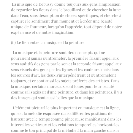
La musique de Debussy donne toujours aux gens l'impression
de regarder les fleurs dans le brouillard et de chercher la lune
dans l'eau, sans description de choses spécifiques, et cherche à
capturer le sentiment d'un moment et à créer une beauté
unique de l'humeur, lorsqu'on l'apprécie, tout dépend de notre
expérience et de notre imagination.
(ii) Le lien entre la musique et la peinture
La musique et la peinture sont deux concepts qui ne
pourraient jamais s'entremêler, la première faisant appel aux
sens auditifs des gens par le son et la seconde faisant appel aux
sens visuels des gens par les lignes et les couleurs, mais dans
les œuvres d'art, les deux s'interpénètrent et s'entremêlent
toujours, et ce sont aussi les sujets préférés des artistes. Dans
la musique, certains morceaux sont loués pour leur beauté
comme s'il s'agissait d'une peinture, et dans les peintures, il y a
des images qui sont aussi belles que la musique.
L'élément pictural le plus important en musique est la ligne,
qui est la mélodie esquissée dans différentes positions de
hauteur avec le temps comme pinceau, se manifestant dans les
intervalles verticaux et les relations temporelles horizontales,
comme le ton principal de la mélodie à la main gauche dans le