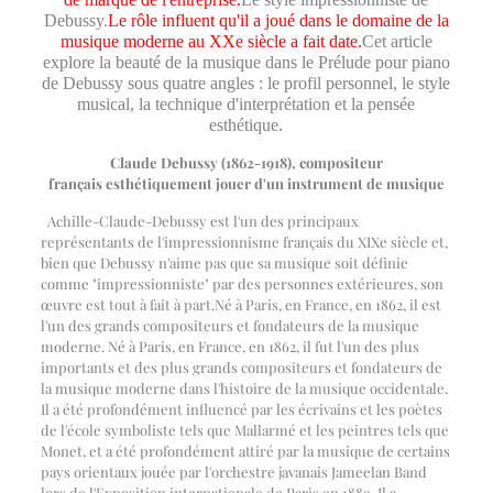
Debussy.
Le rôle influent qu'il a joué dans le domaine de la
musique moderne au XXe siècle a fait date.
Cet article
explore la beauté de la musique dans le Prélude pour piano
de Debussy sous quatre angles : le profil personnel, le style
musical, la technique d'interprétation et la pensée
esthétique.
Claude Debussy (1862-1918), compositeur
français
esthétiquement
jouer d'un instrument de musique
Achille-Claude-Debussy est l'un des principaux
représentants de l'impressionnisme français du XIXe siècle et,
bien que Debussy n'aime pas que sa musique soit définie
comme "impressionniste" par des personnes extérieures, son
œuvre est tout à fait à part.Né à Paris, en France, en 1862, il est
l'un des grands compositeurs et fondateurs de la musique
moderne. Né à Paris, en France, en 1862, il fut l'un des plus
importants et des plus grands compositeurs et fondateurs de
la musique moderne dans l'histoire de la musique occidentale.
Il a été profondément influencé par les écrivains et les poètes
de l'école symboliste tels que Mallarmé et les peintres tels que
Monet, et a été profondément attiré par la musique de certains
pays orientaux jouée par l'orchestre javanais Jameelan Band
lors de l'Exposition internationale de Paris en 1889. Il a