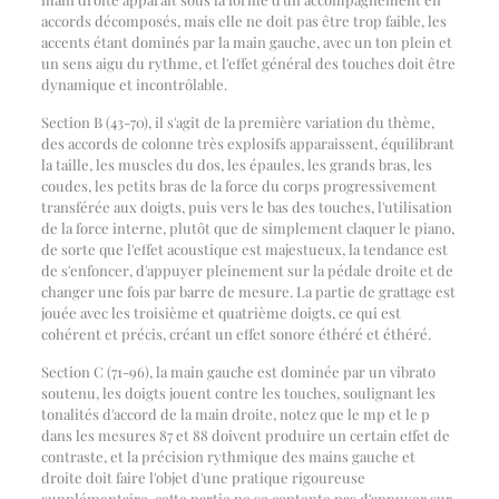
accords décomposés, mais elle ne doit pas être trop faible, les
accents étant dominés par la main gauche, avec un ton plein et
un sens aigu du rythme, et l'effet général des touches doit être
dynamique et incontrôlable.
Section B (43-70), il s'agit de la première variation du thème,
des accords de colonne très explosifs apparaissent, équilibrant
la taille, les muscles du dos, les épaules, les grands bras, les
coudes, les petits bras de la force du corps progressivement
transférée aux doigts, puis vers le bas des touches, l'utilisation
de la force interne, plutôt que de simplement claquer le piano,
de sorte que l'effet acoustique est majestueux, la tendance est
de s'enfoncer, d'appuyer pleinement sur la pédale droite et de
changer une fois par barre de mesure. La partie de grattage est
jouée avec les troisième et quatrième doigts, ce qui est
cohérent et précis, créant un effet sonore éthéré et éthéré.
Section C (71-96), la main gauche est dominée par un vibrato
soutenu, les doigts jouent contre les touches, soulignant les
tonalités d'accord de la main droite, notez que le mp et le p
dans les mesures 87 et 88 doivent produire un certain effet de
contraste, et la précision rythmique des mains gauche et
droite doit faire l'objet d'une pratique rigoureuse
supplémentaire, cette partie ne se contente pas d'appuyer sur