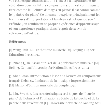
vue esthétique, fournissant une richesse d'inspiration et de
révélation pour les futurs compositeurs, et il est connu à juste
titre comme le "Peintre d'images au piano". Il est connu comme
le "peintre du piano". Ce document explore principalement les
techniques d'interprétation et la valeur esthétique de son "
Prélude ", en combinant sa propre expérience d'apprentissage
et son expérience pratique, dans l'espoir de servir de
référence à d'autres.
Références :
[1] Wang Shih-Liu. Esthétique musicale [M]. Beijing. Higher
Education Press.1994.
[2] Zhang Qian. Essais sur l'art de la performance musicale [M].
Beijing. Central University for Nationalities Press. 2004
[3] Shen Xuan. Introduction à la vie et à l'œuvre du compositeur
français Debussy, fondateur de la musique impressionniste
[M]. Maison d'édition musicale du peuple.1994
[4] Liu, Sweetie. Les caractéristiques artistiques de "Pour le
piano" de Debussy et l'utilisation spéciale de la touche et de la
pédale dans l'exécution [D]. Université normale de Nanjing.2011