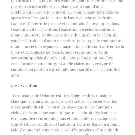
qui utilise des lignes et des couleurs pour former une certaine
position structurelle sur le plan, mais il s'agit d'une
modélisation acoustique invisible, comprenant des relations
spatiales telles que le haut et le bas, la gauche et la droite,
l'avant et l'arrière, le proche et le lointain. Par exemple, dans
l'exemple 1 de la partition, l'exécution en échelle continue
donne une sorte d'effet acoustique de flux de près à loin, de
gauche à droite et d'avant en arrière, et ce type de zone sonore
donne un certain espace à l'imagination, et le contraste entre la
force et la faiblesse peut également créer une sorte de
sensation spatiale de près et de loin, qui ne peut pas être
transformée en une image visuelle claire, mais ce type de
contour flou peut être profondément gardé dans le cœur des
gens.
post-scriptum
La musique de Debussy est très éloignée de la musique
classique et romantique, sans la structure rigoureuse et les
idées profondes de la musique classique, ni les émotions
riches de la musique romantique, mais plutôt des fantaisies
étranges, des sentiments flous et des couleurs magiques et
imprévisibles, conduisant l'auditeur à entrer dans un monde
coloré et merveilleux, mais aussi très précieux d'un point de