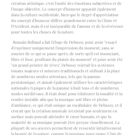
création artistique, c'est l'unité des émotions subjectives et de
l'image objective. Le concept d'humeur apparaît également
dans la culture occidentale, bien que le degré d'appréciation
du concept d'humeur diffère grandement entre la Chine et
l'Occident, mais il est inséparable de l'amour et de la révérence
pour toutes les choses de la nature.
Romain Rolland a fait l'éloge de Debussy pour avoir "essayé
d'exprimer uniquement l'impression du moment, sans se
soucier de ce qui se passe après, de sorte qu'il est insouciant,
libre et lisse, profitant du plaisir du moment" et pour avoir été
"un grand peintre de rêves". Debussy rejetait les systèmes
tonaux majeurs et mineurs traditionnels et utilisait à la place
de nombreux modes orientaux, tels que la gamme
pentatonique, et aimait également utiliser les caractéristiques
nationales typiques de la gamme à huit tons et de nombreux
modes médiévaux. Il était doué pour édulcorer la tonalité et la
rendre instable afin que la musique soit libre et pleine
d'ambiance, ce qui était unique au vocabulaire de Debussy, et il
croyait que la création musicale n'existait pas seulement en
surface mais pouvait atteindre le cœur humain, et que la
majorité de sa musique pouvait être perçue visuellement. La
plupart de ses œuvres permettent de ressentir intuitivement
la beauté de la nature, comme la musique pour piano "Clair de