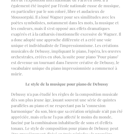
également été inspiré par l'école nationale russe de musique,
en particulier par le son coloré, libre et audacieux de
Moussorgski. Il a loué Wagner pour ses similitudes avec les
poètes symbolistes, notamment dans les mots, la musique et
les couleurs, mais il s'est opposé aux effets dramatiques
exagérés et à la catharsis émotionnelle excessive de Wagner. Il
a donc adopté une approche différente et a créé une voie
unique et individualiste de l'impressionnisme. Les créations
musicales de Debussy, impliquant le piano, l'opéra, les œuvres
orchestrales, créées en 1896, la suite pour piano "Pour piano"
est devenue un tournant dans l'œuvre créative de Debussy, le
vocabulaire unique du piano impressionniste a commencé à
mûrir.
Le style de la musique pour piano de Debussy
Debussy n'a pas étudié les règles de la composition musicale
dès son plus jeune âge, jouant souvent une série de quintes
parallèles au piano et ne respectant pas la "connexion
harmonique" du son, bien que sa création originale n'ait pas été
appréciée, mais cela ne l'a pas affecté le moins du monde,
fasciné par la combinaison inhabituelle de sons et d'effets
tonaux. Le style de composition pour piano de Debussy peut
être grossièrement divisé en trois périodes : la première