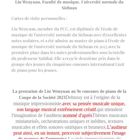
Liu Wenyuan, Faculté de musique, Université normale du
Sichuan
Cartes de visite personnelles :
Liu Wenyuan, membre du PCC, est diplômée de l'école de
musique de l'université normale du Sichuan avec d'excellentes
notes scolaires, et a été admise au master de piano à l'école de
musique de l'université normale du Sichuan en 2023 avec la
première place dans les notes professionnelles sous la tutelle
du professeur Xubihai. Elle a reçu le deuxième prix dans le
groupe des jeunes du cinquième concours international Liszt
de piano pour les jeunes.
La prestation de Liu Wenyuan au 9e concours de piano de la
Debussy est à l'origine de la
Coupe de la Société 2023
musique impressionniste.
avec sa pensée musicale unique,
son langage musical extrêmement créatif.
qui stimulent
l'imagination de l'auditeur.
nommé d'après
Thèmes musicaux
miniaturisés, orchestrations uniques et inédites, textures
musicales et effets sonores oniriques et brumeux.
L'auditeur
peut ainsi, en un instant, percevoir subjectivement l'image
de marque de l'entreprise.
Le style impressionniste de