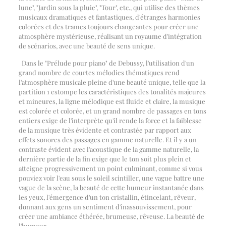
lune", "Jardin sous la pluie", "Tour", etc., qui utilise des thèmes
musicaux dramatiques et fantastiques, d'étranges harmonies
colorées et des trames toujours changeantes pour créer une
atmosphère mystérieuse, réalisant un royaume d'intégration
de scénarios, avec une beauté de sens unique.
Dans le "Prélude pour piano" de Debussy, l'utilisation d'un
grand nombre de courtes mélodies thématiques rend
l'atmosphère musicale pleine d'une beauté unique, telle que la
partition 1 estompe les caractéristiques des tonalités majeures
et mineures, la ligne mélodique est fluide et claire, la musique
est colorée et colorée, et un grand nombre de passages en tons
entiers exige de l'interprète qu'il rende la force et la faiblesse
de la musique très évidente et contrastée par rapport aux
effets sonores des passages en gamme naturelle. Et il y a un
contraste évident avec l'acoustique de la gamme naturelle, la
dernière partie de la fin exige que le ton soit plus plein et
atteigne progressivement un point culminant, comme si vous
pouviez voir l'eau sous le soleil scintiller, une vague battre une
vague de la scène, la beauté de cette humeur instantanée dans
les yeux, l'émergence d'un ton cristallin, étincelant, rêveur,
donnant aux gens un sentiment d'inassouvissement, pour
créer une ambiance éthérée, brumeuse, rêveuse. La beauté de
l'humeur.