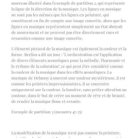
morceau illustré dans l'exemple de partition 2, qui représente
la ligne de la direction de la musique. Les lignes en musique
ne sont pas les mêmes que les lignes en peinture, qui
constituent en fin de compte une image concrète, alors que les
lignes en musique représentent simplement un état abstrait
de mouvement et ne peuvent pas être directement vues et
ressenties comme une image concrète.
L'élément pictural de la musique est également la couleur et la
forme. Berlioz a dit un jour : "L'orchestration est l'application
de divers éléments acoustiques pour la mélodie, l'harmonie et
le rythme de la coloration", ce qui peut être considéré comme
la couleur de la musique dans les effets acoustiques. La
musique de Debussy a souvent une couleur mystérieuse, il est
comme les peintres impressionnistes, il se concentre
uniquement sur la couleur, la lumière, sans prêter attention au
contour, dans le but de créer un moment de rêve et de beauté,
de rendre la musique floue et errante.
Exemple de partition 3 (mesures 47-55)
La modélisation de la musique n'est pas comme la peinture,