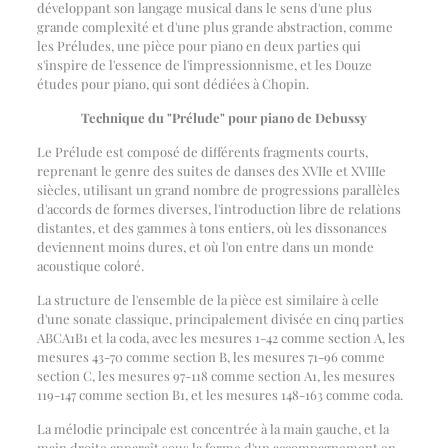
développant son langage musical dans le sens d'une plus
grande complexité et d'une plus grande abstraction, comme
les Préludes, une pièce pour piano en deux parties qui
s'inspire de l'essence de l'impressionnisme, et les Douze
études pour piano, qui sont dédiées à Chopin.
Technique du "Prélude" pour piano de Debussy
Le Prélude est composé de différents fragments courts,
reprenant le genre des suites de danses des XVIIe et XVIIIe
siècles, utilisant un grand nombre de progressions parallèles
d'accords de formes diverses, l'introduction libre de relations
distantes, et des gammes à tons entiers, où les dissonances
deviennent moins dures, et où l'on entre dans un monde
acoustique coloré.
La structure de l'ensemble de la pièce est similaire à celle
d'une sonate classique, principalement divisée en cinq parties
ABCA1B1 et la coda, avec les mesures 1-42 comme section A, les
mesures 43-70 comme section B, les mesures 71-96 comme
section C, les mesures 97-118 comme section A1, les mesures
119-147 comme section B1, et les mesures 148-163 comme coda.
La mélodie principale est concentrée à la main gauche, et la
main droite apparaît sous la forme d'un accompagnement en