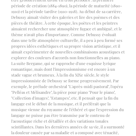
période de création (1884-1890), la période de maturité (1890-
1910) et la période tardive (1910-1918). Au début de sa carrière,
Debussy aimait visiter des galeries et lire des poèmes et des
pièces de théâtre. À cette époque, les poètes et les peintres
aimaient rechercher une atmosphère fugace et ambiguë, et le
thème n'avait plus d'importance. Comme Debussy évoluait
dans une telle atmosphère culturelle, il a peu à peu formé ses
propres idées esthétiques et sa propre vision artistique, et il
aimait expérimenter de nouvelles combinaisons acoustiques et
explorer des couleurs d'accords non fonctionnelles au piano.
La suite Bergame, qui se rapproche d'une esquisse lyrique
romantique, mais dont l'impressionnisme est encore à un
stade vague et brumeux. À la fin du XIXe siècle, le style
impressionniste de Debussy se forme progressivement. Par
exemple, le prélude orchestral "L'après-midi pastoral", l'opéra
"Pelléas et Mélisandre", la pièce pour piano "Pour le piano",
"Collection d'images", "Estampes", etc. Il pensait que la fin du
langage est le début de la musique, et il préférait que la
musique vienne du royaume de l'éthéré et que l'expression du
langage ne puisse pas être transmise par le contenu de
l'acoustique riche et détaillée et des variations tonales
scintillantes. Dans les dernières années de sa vie, il a surmonté
la douleur causée par sa maladie et a composé avec ténacité,