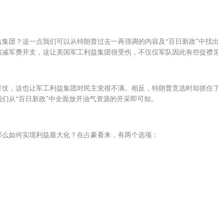
集团？这一点我们可以从特朗普过去一再强调的内容及“百日新政”中找
缩减军费开支，这让美国军工利益集团很受伤，不仅仅军队因此有些捉襟
打仗，这也让军工利益集团对民主党很不满。相反，特朗普竞选时却抓住
们从“百日新政”中全面放开油气资源的开采即可知。
那么如何实现利益最大化？在占豪看来，有两个选项：