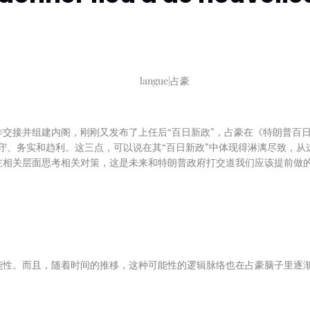
langue
|
占豪
交接并组建内阁，刚刚又发布了上任后“百日新政”，占豪在《特朗普百
守、务实和趋利。这三点，可以说在其“百日新政”中体现得淋漓尽致，从
在相关层面思考相关对策，这是未来和特朗普政府打交道我们应该提前做
能性。而且，随着时间的推移，这种可能性的逻辑脉络也在占豪脑子里逐