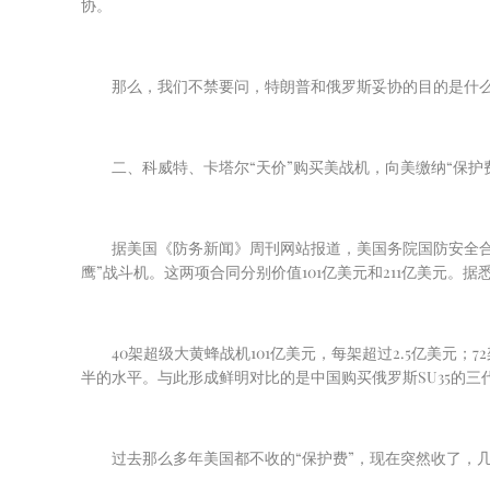
协。
那么，我们不禁要问，特朗普和俄罗斯妥协的目的是什
二、科威特、卡塔尔“天价”购买美战机，向美缴纳“保护
据美国《防务新闻》周刊网站报道，美国务院国防安全
鹰”战斗机。这两项合同分别价值
101
亿美元和
211
亿美元。据
40
架超级大黄蜂战机
101
亿美元，每架超过
2.5
亿美元；
72
半的水平。与此形成鲜明对比的是中国购买俄罗斯
SU35
的三
过去那么多年美国都不收的“保护费”，现在突然收了，