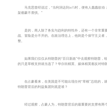
马克思曾经说过，“当利润达到
10%
时，便有人蠢蠢欲动
架都豪不畏惧。”
是的，商人除了务实与趋利的特性外，还有一个非常重
战、冒险是分不开的。在政治理念上，他则是个保守主义者，
整。
如果我们仅仅从特朗普的“百日新政”中去观察特朗普，
的只是草根支持就当选了？华尔街精英、媒体精英都反对特朗
在占豪看来，在美国是不可能出现任何“草根”总统的，
特朗普背后的利益集团到底是谁？
经过观察，占豪人为，特朗普背后的最重要的支撑有两