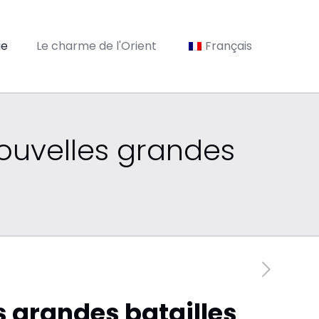
ie
Le charme de l'Orient
Français
nouvelles grandes
s grandes batailles