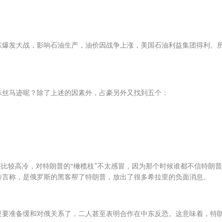
东爆发大战，影响石油生产，油价因战争上涨，美国石油利益集团得利。
蛛丝马迹呢？除了上述的因素外，占豪另外又找到五个：
还比较高冷，对特朗普的“橄榄枝”不太感冒，因为那个时候谁都不信特朗
传言称，是俄罗斯的黑客帮了特朗普，放出了很多希拉里的负面消息。
是要准备缓和对俄关系了，二人甚至表明合作在中东反恐。这意味着，特