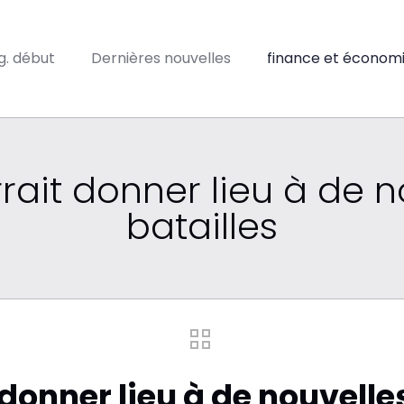
ig. début
Dernières nouvelles
finance et économ
rait donner lieu à de 
batailles
donner lieu à de nouvelle