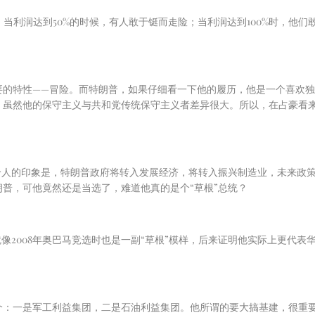
；当利润达到
50%
的时候，有人敢于铤而走险；当利润达到
100%
时，他们
要的特性——冒险。而特朗普，如果仔细看一下他的履历，他是一个喜欢
虽然他的保守主义与共和党传统保守主义者差异很大。所以，在占豪看来
给人的印象是，特朗普政府将转入发展经济，将转入振兴制造业，未来政
普，可他竟然还是当选了，难道他真的是个“草根”总统？
就像
2008
年奥巴马竞选时也是一副“草根”模样，后来证明他实际上更代表
个：一是军工利益集团，二是石油利益集团。他所谓的要大搞基建，很重