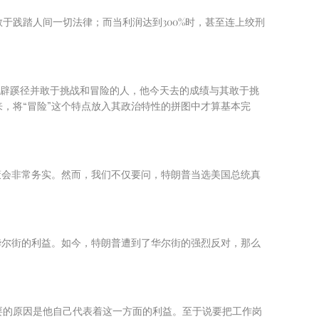
敢于践踏人间一切法律；而当利润达到
300%
时，甚至连上绞刑
独辟蹊径并敢于挑战和冒险的人，他今天去的成绩与其敢于挑
，将“冒险”这个特点放入其政治特性的拼图中才算基本完
策会非常务实。然而，我们不仅要问，特朗普当选美国总统真
华尔街的利益。如今，特朗普遭到了华尔街的强烈反对，那么
要的原因是他自己代表着这一方面的利益。至于说要把工作岗