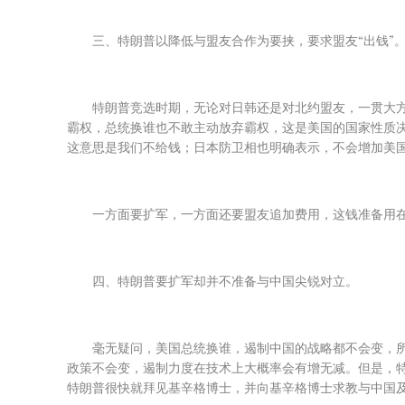
三、特朗普以降低与盟友合作为要挟，要求盟友“出钱”
特朗普竞选时期，无论对日韩还是对北约盟友，一贯大
霸权，总统换谁也不敢主动放弃霸权，这是美国的国家性质决
这意思是我们不给钱；日本防卫相也明确表示，不会增加美国
一方面要扩军，一方面还要盟友追加费用，这钱准备用
四、特朗普要扩军却并不准备与中国尖锐对立。
毫无疑问，美国总统换谁，遏制中国的战略都不会变，所
政策不会变，遏制力度在技术上大概率会有增无减。但是，
特朗普很快就拜见基辛格博士，并向基辛格博士求教与中国