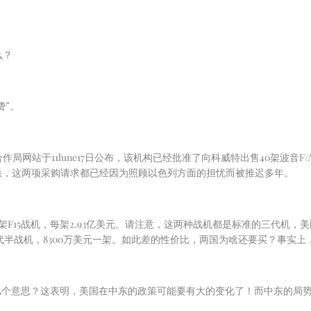
么？
费”。
合作局网站于
11
lune
17
日公布，该机构已经批准了向科威特出售
40
架波音
F/
悉，这两项采购请求都已经因为照顾以色列方面的担忧而被推迟多年。
架
F15
战机，每架
2.93
亿美元。请注意，这两种战机都是标准的三代机，美
代半战机，
8300
万美元一架。如此差的性价比，两国为啥还要买？事实上，
几个意思？这表明，美国在中东的政策可能要有大的变化了！而中东的局