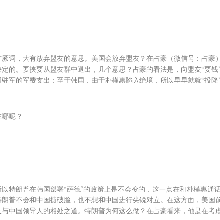
。
方厥词，大有放弃盟友的意思。美国会放弃盟友？在占豪（微信号：占豪
定的。要挟要从盟友群中退出，几个意思？占豪的看法是，向盟友“要钱
驻军的军费支出；至于韩国，由于朴槿惠陷入绝境，所以早早就就“投降
在哪呢？
以特朗普在韩国部署“萨德”的政策上是不会变的，这一点在和朴槿惠通
特朗普不会和中国撕破脸，也不想和中国进行尖锐对立。在这方面，美国
及与中国领导人的相处之道。特朗普为何这么做？在占豪看来，他是在考