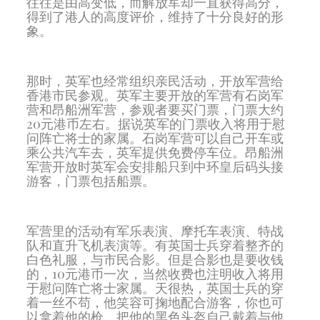
往往是由高变低，而解放军却一直获得高分，
得到了港人的高度评价，维持了十分良好的形
象。
那时，英军也经常组织亲民活动，开放军营给
香港市民参观。英军主要开放的军营有石岗军
营和昂船洲军营，参观者要买门票，门票大约
20元港币左右。据说英军的门票收入将用于慰
问阵亡将士的家属。石岗军营可以自己开车或
乘公共汽车去，英军提供免费停车位。昂船洲
军营开放时英军会安排船只到中环皇后码头接
游客，门票包括船票。
军营里的活动有军乐表演、摩托车表演、特战
队和直升飞机表演等。有英国士兵穿着整齐的
白色礼服，与市民合影。但是合影也是要收钱
的，10元港币一次，当然收费也注明收入将用
于慰问阵亡将士家属。天很热，英国士兵的穿
着一丝不苟，他笑容可掬地配合游客，你也可
以拿着他的枪，把他的黑色头盔自己戴着与他