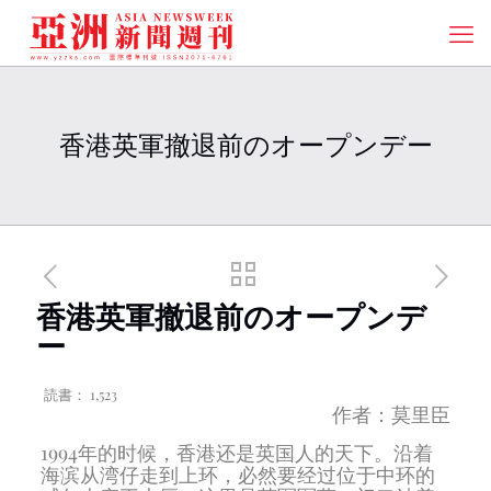
香港英軍撤退前のオープンデー
香港英軍撤退前のオープンデ
ー
読書：
1,523
作者：莫里臣
1994年的时候，香港还是英国人的天下。沿着
海滨从湾仔走到上环，必然要经过位于中环的