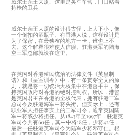
威尔士亲王大厦。这里是英军军营，门口站着
持枪的卫兵。
威尔士亲王大厦的设计很古怪，上大下小，像
一个倒扣的酒瓶子。有香港人说，这样设计是
为了保密，在最狭窄的地方一卡，谁也上不
去。这个解释很难使人信服。驻港英军的陆海
空三军总部就设在这里。
在英国对香港殖民统治的法律文件《英皇制
诰》和《皇室训令》中，有一条贯穿全文的原
则，就是将一切统治大权集中在港督手中，保
持英国政府对香港的绝对控制权。所以，港督
是英国君主在香港的全权代表，拥有驻港三军
总司令及驻港海军中将头衔。但实际上，还有
职业军人担任事实上的三军司令，通常英国陆
军中将或少将担任。从1843年至1997年，驻港英
军司令共有60任，其中中将18任，少将42任，
最后一任驻港英军司令为陆军少将邓守仁。根
据《英皇制诰》《皇室训令》，驻港英军司令