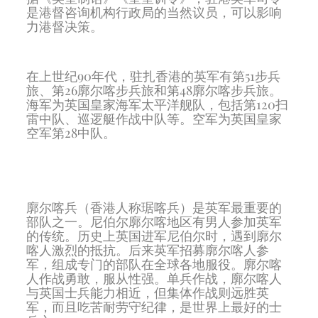
是港督咨询机构行政局的当然议员，可以影响
力港督决策。
在上世纪90年代，驻扎香港的英军有第51步兵
旅、第26廓尔喀步兵旅和第48廓尔喀步兵旅。
海军为英国皇家海军太平洋舰队，包括第120扫
雷中队、巡逻艇作战中队等。空军为英国皇家
空军第28中队。
廓尔喀兵（香港人称琚喀兵）是英军最重要的
部队之一。尼伯尔廓尔喀地区有男人参加英军
的传统。历史上英国进军尼伯尔时，遇到廓尔
喀人激烈的抵抗。后来英军招募廓尔喀人参
军，组成专门的部队在全球各地服役。廓尔喀
人作战勇敢，服从性强。单兵作战，廓尔喀人
与英国士兵能力相近，但集体作战则远胜英
军，而且吃苦耐劳守纪律，是世界上最好的士