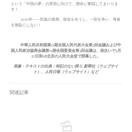
という「中国の夢」の実現に向けて、懸命に奮闘してまいりま
す！
2020年――民族の復興、使命を全うし、一刻を争い、青春
を無駄にしない！
中華人民共和国第13期全国人民代表大会第3回会議および中
国人民政治協商会議第13期全国委員会第3回会議は、相次いで
5
月
27
日和
28
北京の人民大会堂で閉幕した。
画像・テキストの出典：特記のない限り
,
新華社（ウェブサイ
ト）、人民日報（ウェブサイト）など
関連記事