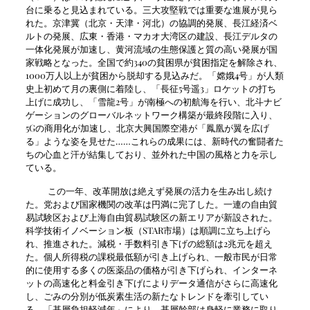
台に乗ると見込まれている。三大攻堅戦では重要な進展が見ら
れた。京津冀（北京・天津・河北）の協調的発展、長江経済ベ
ルトの発展、広東・香港・マカオ大湾区の建設、長江デルタの
一体化発展が加速し、黄河流域の生態保護と質の高い発展が国
家戦略となった。全国で約340の貧困県が貧困指定を解除され、
1000万人以上が貧困から脱却する見込みだ。「嫦娥4号」が人類
史上初めて月の裏側に着陸し、「長征5号遥3」ロケットの打ち
上げに成功し、「雪龍2号」が南極への初航海を行い、北斗ナビ
ゲーションのグローバルネットワーク構築が最終段階に入り、
5Gの商用化が加速し、北京大興国際空港が「鳳凰が翼を広げ
る」ような姿を見せた……これらの成果には、新時代の奮闘者た
ちの心血と汗が結集しており、並外れた中国の風格と力を示し
ている。
この一年、改革開放は絶えず発展の活力を生み出し続け
た。党および国家機関の改革は円満に完了した。一連の自由貿
易試験区および上海自由貿易試験区の新エリアが新設された。
科学技術イノベーション板（STAR市場）は順調に立ち上げら
れ、推進された。減税・手数料引き下げの総額は2兆元を超え
た。個人所得税の課税最低額が引き上げられ、一般市民が日常
的に使用する多くの医薬品の価格が引き下げられ、インターネ
ットの高速化と料金引き下げによりデータ通信がさらに高速化
し、ごみの分別が低炭素生活の新たなトレンドを牽引してい
る。「基層負担軽減年」により、基層幹部は身軽に業務に取り