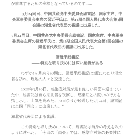
が前進するための座標となっているのです……
5
月
24
同日、中国共産党中央委員会総書記、国家主席、中
央軍事委員会主席の習近平氏は、第13期全国人民代表大会第3回
会議の湖北省代表団の審議に出席した。
5
月
24
同日、中国共産党中央委員会総書記、国家主席、中央軍事
委員会主席の習近平氏は、第13期全国人民代表大会第3回会議の
湖北省代表団の審議に出席した。
習近平総書記
―― 特別な取り決めには深い意義がある
わずか2ヶ月余りの間に、習近平総書記は2度にわたり湖北
省を訪れ、現地の人々と交流した。
2020年3月10日、感染症対策が最も厳しい局面を迎えてい
た中、総書記は自ら湖北省を視察し、感染症との闘いの行方を
指し示し、士気を高めた。70日余りが経過した5月24日、総書記
は全国「両会」に出席した。“
湖北省代表団による審議。
この特別な取り決めについて、総書記は自身の考えを次の
ように述べた。「今回の『両会』では、感染症対策の必要性に