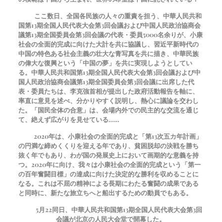
ここ数日、全国各民族の人々の重責を担う、中華人民共和
国第13期全国人民代表大会第3回会議および中国人民政治協商会
議第13期全国委員会第3回会議の代表・委員5000名余りが、小康
社会の全面的完成に向けた大計を共に協議し、習近平新時代の
中国の特色ある社会主義の壮大な青写真を共に描き、中華民族
の偉大な復興という「中国の夢」を共に実現しようとしてい
る。中華人民共和国第13期全国人民代表大会第3回会議および中
国人民政治協商会議第13期全国委員会第3回会議に出席した代
表・委員たちは、李克強首相が提出した政府活動報告を軸に、
率直に意見を述べ、分かりやすく説明し、熱心に議論を交わし
た。「国民全体の合意」は、会場内外での民主的な交流を通じ
て、絶えず広がりを見せている……
2020年は、小康社会の全面的完成と「第13次五カ年計画」
の円満な締めくくりを迎える年であり、貧困脱却の決戦を勝ち
抜く年でもあり、わが国の発展史上において画期的な意義を持
つ。2020年に向け、我々は小康社会の全面的完成という「第一
の百年奮闘目標」の達成に向けた決定的な勝利を収めることに
なる。これは不屈の精神による長期にわたる奮闘の成果である
と同時に、新たな旅立ちへと船出するための動員でもある。
5
月
22
同日、中華人民共和国第13期全国人民代表大会第3回
会議が北京の人民大会堂で開幕した。