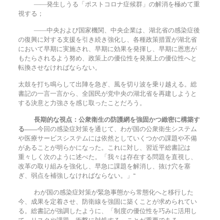
――発生しうる「ポストコロナ症候群」の解消を極めて重
視する；
――中央および国家機関、中央企業は、湖北省の感染症後
の復興に対する支援を引き続き強化し、各種政策措置が湖北省
において早期に実施され、早期に効果を発揮し、早期に恩恵が
もたらされるよう努め、政策上の優位性を発展上の優位性へと
転換させなければならない。
太鼓を打ち鳴らして出陣を急ぎ、風を切り波を乗り越える。総
書記の一言一言から、全国民が党中央の湖北省を再建しようと
する決意と力強さを感じ取ったことだろう。
長期的な視点：公衆衛生の防護網を強固かつ緻密に構築す
る――
今回の感染症対策を通じて、わが国の公衆衛生システム
や医療サービスシステムには依然としていくつかの課題や不備
があることが明らかになった。これに対し、習近平総書記は
重々しく次のように述べた。「我々は存在する問題を直視し、
改革の取り組みを強化し、早急に課題を解消し、抜け穴を塞
ぎ、弱点を補強しなければならない。」“
わが国の感染症対策が緊急事態から常態化へと移行した
今、成果を定着させ、防衛線を強固に築くことが求められてい
る。総書記が強調したように、「制度の優位性を巧みに活用し
て、リスクや課題、衝撃に対処する」ことが重要である。