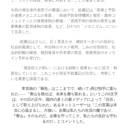
今回の湖北省代表団での審議において、総書記は「医療と予防
の連携メカニズムの革新」「疾病予防管理機関と都市・農村コ
ミュニティとの連携体制の整備」「原因不明の疾病や異常な健
康事象の監視体制の改善」など、計8つの「メカニズム」につい
て言及した。
総書記はさらに、広く普及させ、継続すべき5つの良好な
社会的風潮として、外出時のマスク着用、ごみの分別排出、社
会的距離の確保、個別食器や共有箸の普及、医療受診のオンラ
イン予約を挙げた。
「感染症との戦い」における経験と成果をいかに拡大・制
度化していくか、これこそが習近平総書記が注目し、考察して
いる重要な課題である。
李克強の「報告」はここまでで、続いて
3
再び拍手に遮ら
れた――「青山を残せば、未来を勝ち取れる」というこの8文字
は、その日の正午、国内の多くの新メディアによって「注目」
として取り上げられた。あるネットユーザーは「この言葉は本
当に心温まるし、力強い。企業は私たちの生活の糧であり、
『青山』そのものだ。企業を守ってこそ、私たちの生計も守れ
るのだ」とコメントした。