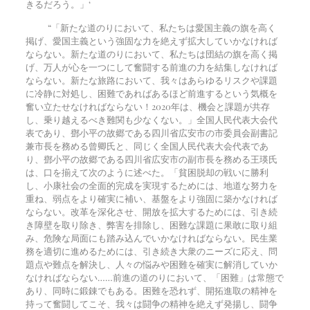
きるだろう。」‘
“「新たな道のりにおいて、私たちは愛国主義の旗を高く
掲げ、愛国主義という強固な力を絶えず拡大していかなければ
ならない。新たな道のりにおいて、私たちは団結の旗を高く掲
げ、万人が心を一つにして奮闘する前進の力を結集しなければ
ならない。新たな旅路において、我々はあらゆるリスクや課題
に冷静に対処し、困難であればあるほど前進するという気概を
奮い立たせなければならない！2020年は、機会と課題が共存
し、乗り越えるべき難関も少なくない。」全国人民代表大会代
表であり、鄧小平の故郷である四川省広安市の市委員会副書記
兼市長を務める曾卿氏と、同じく全国人民代表大会代表であ
り、鄧小平の故郷である四川省広安市の副市長を務める王瑛氏
は、口を揃えて次のように述べた。「貧困脱却の戦いに勝利
し、小康社会の全面的完成を実現するためには、地道な努力を
重ね、弱点をより確実に補い、基盤をより強固に築かなければ
ならない。改革を深化させ、開放を拡大するためには、引き続
き障壁を取り除き、弊害を排除し、困難な課題に果敢に取り組
み、危険な局面にも踏み込んでいかなければならない。民生業
務を適切に進めるためには、引き続き大衆のニーズに応え、問
題点や難点を解決し、人々の悩みや困難を確実に解消していか
なければならない……前進の道のりにおいて、「困難」は常態で
あり、同時に鍛錬でもある。困難を恐れず、開拓進取の精神を
持って奮闘してこそ、我々は闘争の精神を絶えず発揚し、闘争