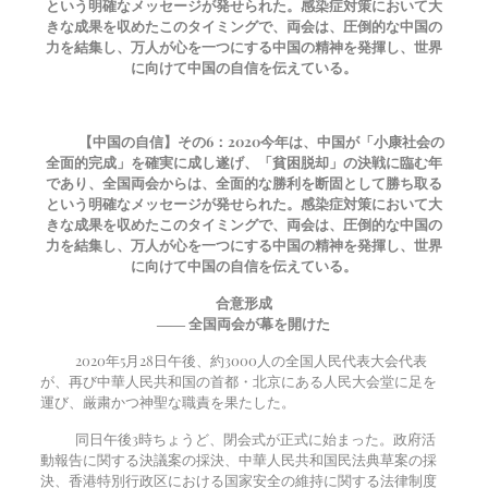
という明確なメッセージが発せられた。感染症対策において大
きな成果を収めたこのタイミングで、両会は、圧倒的な中国の
力を結集し、万人が心を一つにする中国の精神を発揮し、世界
に向けて中国の自信を伝えている。
【中国の自信】その6：
2020
今年は、中国が「小康社会の
全面的完成」を確実に成し遂げ、「貧困脱却」の決戦に臨む年
であり、全国両会からは、全面的な勝利を断固として勝ち取る
という明確なメッセージが発せられた。感染症対策において大
きな成果を収めたこのタイミングで、両会は、圧倒的な中国の
力を結集し、万人が心を一つにする中国の精神を発揮し、世界
に向けて中国の自信を伝えている。
合意形成
―― 全国両会が幕を開けた
2020年5月28日午後、約3000人の全国人民代表大会代表
が、再び中華人民共和国の首都・北京にある人民大会堂に足を
運び、厳粛かつ神聖な職責を果たした。
同日午後3時ちょうど、閉会式が正式に始まった。政府活
動報告に関する決議案の採決、中華人民共和国民法典草案の採
決、香港特別行政区における国家安全の維持に関する法律制度