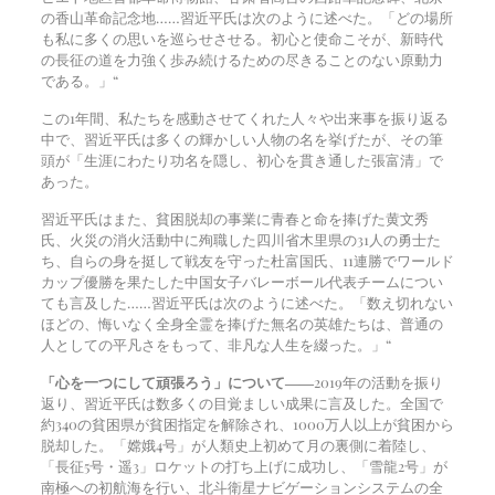
の香山革命記念地……習近平氏は次のように述べた。「どの場所
も私に多くの思いを巡らせさせる。初心と使命こそが、新時代
の長征の道を力強く歩み続けるための尽きることのない原動力
である。」“
この1年間、私たちを感動させてくれた人々や出来事を振り返る
中で、習近平氏は多くの輝かしい人物の名を挙げたが、その筆
頭が「生涯にわたり功名を隠し、初心を貫き通した張富清」で
あった。
習近平氏はまた、貧困脱却の事業に青春と命を捧げた黄文秀
氏、火災の消火活動中に殉職した四川省木里県の31人の勇士た
ち、自らの身を挺して戦友を守った杜富国氏、11連勝でワールド
カップ優勝を果たした中国女子バレーボール代表チームについ
ても言及した……習近平氏は次のように述べた。「数え切れない
ほどの、悔いなく全身全霊を捧げた無名の英雄たちは、普通の
人としての平凡さをもって、非凡な人生を綴った。」“
「心を一つにして頑張ろう」について――
2019年の活動を振り
返り、習近平氏は数多くの目覚ましい成果に言及した。全国で
約340の貧困県が貧困指定を解除され、1000万人以上が貧困から
脱却した。「嫦娥4号」が人類史上初めて月の裏側に着陸し、
「長征5号・遥3」ロケットの打ち上げに成功し、「雪龍2号」が
南極への初航海を行い、北斗衛星ナビゲーションシステムの全