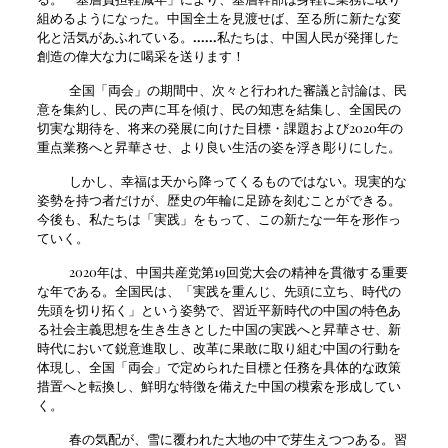
組めるようになった。中国全土を見渡せば、至る所に新たな変
化と活気があふれている。
......
私たちは、中国人民が発揮した
創造の偉大な力に喝采を送ります！
全国「両会」の期間中、次々と行われた審議と討論は、民
意を集約し、民の声に耳を傾け、民の知恵を結集し、全国民の
切実な期待を、将来の発展に向けた目標・課題および2020年の
重点業務へと昇華させ、より良い生活の姿を浮き彫りにした。
しかし、幸福は天から降ってくるものではない。現実的な
姿勢を持つ者だけが、歴史の年輪に足跡を刻むことができる。
今後も、私たちは「実践」をもって、この新たな一年を形作っ
ていく。
2020年は、中国共産党第19回党大会の精神を貫徹する重要
な年である。全国民は、「実践を重んじ、先頭に立ち、時代の
先頭を切り拓く」という姿勢で、習近平新時代の中国の特色あ
る社会主義思想を生き生きとした中国の実践へと昇華させ、新
時代において鋭意進取し、改革に果敢に取り組む中国の行動を
体現し、全国「両会」で定められた目標と任務を具体的な政策
措置へと転換し、鮮明な特徴を備えた中国の模索を形成してい
く。
春の気配が、雪に覆われた大地の中で芽生えつつある。習