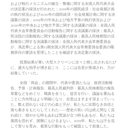
および執行メカニズムの確立・整備に関する全国人民代表大会
の決定案の採決が行われた；2019年の国民経済・社会発展計画
の執行状況および2020年の国民経済・社会発展計画に関する決
議案の採決；2019年の中央および地方予算の執行状況および
2020年の中央および地方予算に関する決議案の採決；全国人民
代表大会常務委員会の活動報告に関する決議案の採決；最高人
民法院の活動報告に関する決議案の採決；最高人民検察院の活
動報告に関する決議案の採決；全国人民代表大会常務委員会
が、馮忠華による第13期全国人民代表大会常務委員会委員の職
務辞任の要請を受理したことを確認する決定案の採決。
投票結果が青い大型スクリーンに次々と映し出されるたび
に、盛大な拍手が湧き起こり、ここには合意が形成され、力が
結集していった。
全国「両会」の期間中、代表や委員たちは、政府活動報
告、予算・計画報告、最高人民裁判所・最高人民検察院の報告
草案などをめぐり、職責を全うし、提言を行い、議論を重ねる
ごとに方向性はより明確になり、合意はますます深まっていっ
た。数え切れないほどの心血と汗が、私たちに比類なき自信と
落ち着きをもたらしてくれた――歴史の長い川は絶え間なく流
れ続け、穏やかな時もあれば荒波が立つ時もあるが、私たちは
風雨を恐れず、困難にもひるまない。2019年、私たちは汗を流
して実りを育み、着実な行動をもって確固として前進した。