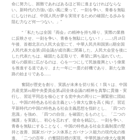
命に努力し、困難であればあるほど前に進まなければならな
い。新時代の力強い追い風に乗って、一刻を争い、青春を無駄
にしなければ、中国人民が夢を実現するための確固たる歩みを
阻む力など何一つない。」”
“「私たちは全国『両会』の精神を持ち帰り、実際の業務
に反映させ、一刻を争い、青春を無駄にしない！」……5月28日
午後、首都北京の人民大会堂にて、中華人民共和国第13期全国
人民代表大会第3回会議が成功裏に閉幕した。人民大会堂を後に
した代表たちは、確固たる足取りで、希望に満ち溢れていた。
彼らの眼前に広がるのは、心を一つにして民族復興という偉業
を推進する道であり、また一年に一度の好機であり、新たな旅
路の始まりである……
奮闘が歴史を創り、実践が未来を切り拓く！我々は、中国
共産党第19期中央委員会第4回全体会議の精神を真摯に貫徹・実
行し、習近平同志を核心とする党中央の周りに一層緊密に団結
し、中国の特色ある社会主義という偉大な旗を高く掲げ、習近
平新時代の中国の特色ある社会主義思想を指針とし、「四つの
意識」を強め、「四つの自信」を確固たるものとし、「二つの
擁護」を実践し、初心を忘れず、使命を銘記し、一刻を争い、
青春を無駄にすることなく、中国の特色ある社会主義制度の堅
持と改善、国家ガバナンス体系とガバナンス能力の現代化の推
進、「二つの百年」の奮闘目標の実現、中華民族の偉大な復興