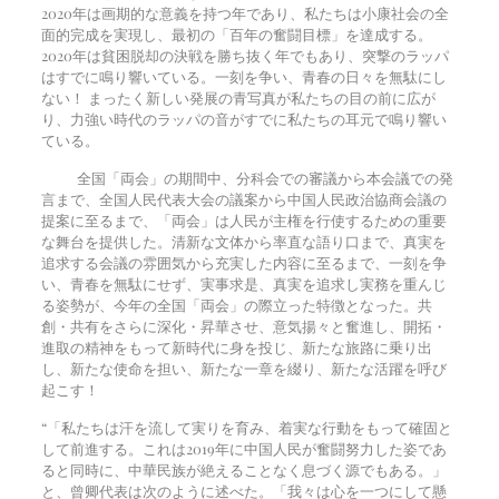
2020年は画期的な意義を持つ年であり、私たちは小康社会の全
面的完成を実現し、最初の「百年の奮闘目標」を達成する。
2020年は貧困脱却の決戦を勝ち抜く年でもあり、突撃のラッパ
はすでに鳴り響いている。一刻を争い、青春の日々を無駄にし
ない！ まったく新しい発展の青写真が私たちの目の前に広が
り、力強い時代のラッパの音がすでに私たちの耳元で鳴り響い
ている。
全国「両会」の期間中、分科会での審議から本会議での発
言まで、全国人民代表大会の議案から中国人民政治協商会議の
提案に至るまで、「両会」は人民が主権を行使するための重要
な舞台を提供した。清新な文体から率直な語り口まで、真実を
追求する会議の雰囲気から充実した内容に至るまで、一刻を争
い、青春を無駄にせず、実事求是、真実を追求し実務を重んじ
る姿勢が、今年の全国「両会」の際立った特徴となった。共
創・共有をさらに深化・昇華させ、意気揚々と奮進し、開拓・
進取の精神をもって新時代に身を投じ、新たな旅路に乗り出
し、新たな使命を担い、新たな一章を綴り、新たな活躍を呼び
起こす！
“「私たちは汗を流して実りを育み、着実な行動をもって確固と
して前進する。これは2019年に中国人民が奮闘努力した姿であ
ると同時に、中華民族が絶えることなく息づく源でもある。」
と、曾卿代表は次のように述べた。「我々は心を一つにして懸