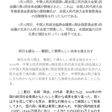
5
月
25
同日、中華人民共和国第13期全国人民代表大会第3回
会議の第2回全体会議が開催された。これは、全国人民代表大会
常務委員会委員長の栗戦書氏が、全国人民代表大会常務委員会
の活動報告を行ったものである。
5
月
27
同日、中国人民政治協商会議第13期全国委員会第3回
会議が北京の人民大会堂で閉幕した。写真は、全国政協の汪洋
主席が演説を行っている様子である。
明日を綴る――奮闘して素晴らしい未来を描き出す
明日を切り開き、奮闘して輝かしい未来を描き出そう！
2020年、中華人民共和国第13期全国人民代表大会第3回会議およ
び中国人民政治協商会議第13期全国委員会第3回会議が北京の人
民大会堂で成功裏に閉幕したことを受け、中華民族は再び激流
に立ち向かいながら前進する新たな旅路を歩み始めることにな
る。
ここ数日、全国「両会」の代表・委員たちは、2019年の中
国の経済社会発展がもたらした豊かな成果を振り返った。我々
は汗を流して実りを育み、着実な行動をもって確固として前進
してきた。質の高い発展は着実に進められ、中国の国内総生産
（GDP）は100万億元に迫り、一人当たりのGDPは1万ドルの大