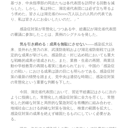
基づき、中央指導部の同志たちは各代表団を訪問する回数を減
らした。しかし、私は特に、湖北省代表団には必ず立ち寄るよ
う求めた。皆さんは湖北省の6000万人以上の人民の代表であ
り、私は皆さんにお会いしたいのだ。」“
感染症対策が常態化しつつある中、総書記が湖北省代表団
の審議に参加したことは、異例のシグナルを発した。
気を引き締める：成果を無駄にさせない――
感染拡大以
来、並外れた努力の末、武漢防衛戦および湖北省防衛戦では決
定的な成果が挙げられ、感染防止・封じ込め戦においても重大
な戦略的成果が達成された。また、業務・生産の再開、商業活
動や学校教育の再開も着実に進められており、中国の「感染症
との戦い」における成果は誰の目にも明らかである。感染症対
策の最新の情勢を踏まえ、党中央は適切な時期に、感染症対策
の常態化という重要な判断を下した。
今回、湖北省代表団において、習近平総書記はさらに次の
ように指摘した。常態化した感染症対策に全力を尽くし、常態
化した的確な対策と局所的な緊急対応を有機的に組み合わせ、
地域社会における的確な対策を強化し、検査の範囲を拡大し、
感染症対策の成果を絶えず確固たるものにしていく必要があ
る。