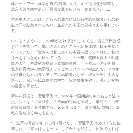
球ネットワーク構築が最終段階に入り、5Gの商用化が加速し、
北京大興国際空港が「鳳凰が翼を広げる」姿を見せた……
習近平氏によれば、これらの成果には新時代の奮闘者たちの心
血と汗が結集されており、並外れた中国の風格と力を示してい
る。
いつものように、この1年がどれほど忙しくても、習近平氏は必
ず時間を割いて、地元の人々のところへ足を運び、様子を見に
行っていた。「皆さんは私に多くの本音を語ってくれた。私は
それをずっと心に留めている。」この一年、雲南省貢山の独龍
族の人々、福建省寿寧県下党郷の住民、「王傑班」の全隊員、
北京体育大学の大学院チャンピオンクラスの学生たち、マカオ
の子供たちやボランティアの高齢者たちが、習近平氏に手紙を
送った。習近平氏は返信の中で、皆の成果を称え、温かい祝福
の言葉を寄せた。
新年を見据え、習近平氏は、2020年は画期的な年であると述べ
た。我々は「小康社会」の全面的完成を実現し、最初の「百年
の奮闘目標」を達成する。2020年はまた、貧困脱却に向けた決
戦を勝ち抜く年でもある。
“「進軍の号笛がすでに鳴り響いた。」習近平氏は次のように強
調した。「我々は心を一つにして全力を尽くし、困難であれば