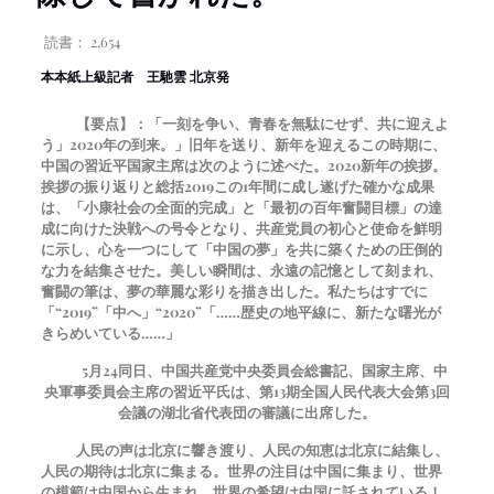
読書：
2,654
本
本紙上級記者 王馳雲
北京発
【要点】：「一刻を争い、青春を無駄にせず、共に迎えよ
う」
2020
年の到来。」旧年を送り、新年を迎えるこの時期に、
中国の習近平国家主席は次のように述べた。
2020
新年の挨拶。
挨拶の振り返りと総括
2019
この1年間に成し遂げた確かな成果
は、「小康社会の全面的完成」と「最初の百年奮闘目標」の達
成に向けた決戦への号令となり、共産党員の初心と使命を鮮明
に示し、心を一つにして「中国の夢」を共に築くための圧倒的
な力を結集させた。美しい瞬間は、永遠の記憶として刻まれ、
奮闘の筆は、夢の華麗な彩りを描き出した。私たちはすでに
「“
2019
”「中へ」“
2020
”「……歴史の地平線に、新たな曙光が
きらめいている……」
5
月
24
同日、中国共産党中央委員会総書記、国家主席、中
央軍事委員会主席の習近平氏は、第13期全国人民代表大会第3回
会議の湖北省代表団の審議に出席した。
人民の声は北京に響き渡り、人民の知恵は北京に結集し、
人民の期待は北京に集まる。世界の注目は中国に集まり、世界
の模範は中国から生まれ、世界の希望は中国に託されている！