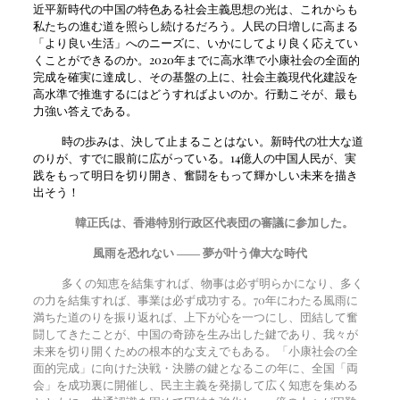
近平新時代の中国の特色ある社会主義思想の光は、これからも
私たちの進む道を照らし続けるだろう。人民の日増しに高まる
「より良い生活」へのニーズに、いかにしてより良く応えてい
くことができるのか。2020年までに高水準で小康社会の全面的
完成を確実に達成し、その基盤の上に、社会主義現代化建設を
高水準で推進するにはどうすればよいのか。行動こそが、最も
力強い答えである。
時の歩みは、決して止まることはない。新時代の壮大な道
のりが、すでに眼前に広がっている。14億人の中国人民が、実
践をもって明日を切り開き、奮闘をもって輝かしい未来を描き
出そう！
韓正氏は、香港特別行政区代表団の審議に参加した。
風雨を恐れない
―― 夢が叶う偉大な時代
多くの知恵を結集すれば、物事は必ず明らかになり、多く
の力を結集すれば、事業は必ず成功する。70年にわたる風雨に
満ちた道のりを振り返れば、上下が心を一つにし、団結して奮
闘してきたことが、中国の奇跡を生み出した鍵であり、我々が
未来を切り開くための根本的な支えでもある。「小康社会の全
面的完成」に向けた決戦・決勝の鍵となるこの年に、全国「両
会」を成功裏に開催し、民主主義を発揚して広く知恵を集める