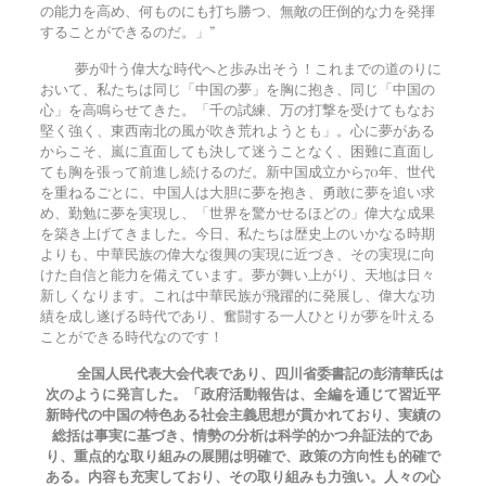
の能力を高め、何ものにも打ち勝つ、無敵の圧倒的な力を発揮
することができるのだ。」”
夢が叶う偉大な時代へと歩み出そう！これまでの道のりに
おいて、私たちは同じ「中国の夢」を胸に抱き、同じ「中国の
心」を高鳴らせてきた。「千の試練、万の打撃を受けてもなお
堅く強く、東西南北の風が吹き荒れようとも」。心に夢がある
からこそ、嵐に直面しても決して迷うことなく、困難に直面し
ても胸を張って前進し続けるのだ。新中国成立から70年、世代
を重ねるごとに、中国人は大胆に夢を抱き、勇敢に夢を追い求
め、勤勉に夢を実現し、「世界を驚かせるほどの」偉大な成果
を築き上げてきました。今日、私たちは歴史上のいかなる時期
よりも、中華民族の偉大な復興の実現に近づき、その実現に向
けた自信と能力を備えています。夢が舞い上がり、天地は日々
新しくなります。これは中華民族が飛躍的に発展し、偉大な功
績を成し遂げる時代であり、奮闘する一人ひとりが夢を叶える
ことができる時代なのです！
全国人民代表大会代表であり、四川省委書記の彭清華氏は
次のように発言した。「政府活動報告は、全編を通じて習近平
新時代の中国の特色ある社会主義思想が貫かれており、実績の
総括は事実に基づき、情勢の分析は科学的かつ弁証法的であ
り、重点的な取り組みの展開は明確で、政策の方向性も的確で
ある。内容も充実しており、その取り組みも力強い。人々の心