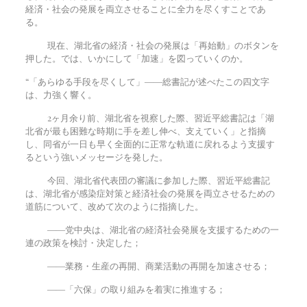
経済・社会の発展を両立させることに全力を尽くすことであ
る。
現在、湖北省の経済・社会の発展は「再始動」のボタンを
押した。では、いかにして「加速」を図っていくのか。
“「あらゆる手段を尽くして」――総書記が述べたこの四文字
は、力強く響く。
2ヶ月余り前、湖北省を視察した際、習近平総書記は「湖
北省が最も困難な時期に手を差し伸べ、支えていく」と指摘
し、同省が一日も早く全面的に正常な軌道に戻れるよう支援す
るという強いメッセージを発した。
今回、湖北省代表団の審議に参加した際、習近平総書記
は、湖北省が感染症対策と経済社会の発展を両立させるための
道筋について、改めて次のように指摘した。
――党中央は、湖北省の経済社会発展を支援するための一
連の政策を検討・決定した；
――業務・生産の再開、商業活動の再開を加速させる；
――「六保」の取り組みを着実に推進する；