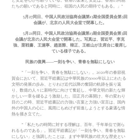
たちの願いであると同時に、祖国の人民の期待でもある。」“
5
月
27
同日、中国人民政治協商会議第13期全国委員会第3回
会議が、北京の人民大会堂で閉幕した。
5
月
21
同日、中国人民政治協商会議第13期全国委員会第3回
会議が北京の人民大会堂で開幕した。写真は、習近平、李克
強、栗戦書、王滬寧、趙楽際、韓正、王岐山が主席台に着席し
ている様子である。
民族の復興――一刻を争い、青春を無駄にしない
“「一刻を争い、青春を無駄にしない」。2020年の春節祝
賀会において、習近平総書記は中華民族の5000年以上にわたる
文明の発展の歩み、とりわけ近代以降の奮闘の軌跡を振り返
り、数億の人々に新時代に向けて奮起し、中華文明の新たな輝
かしい一章を綴るよう激励した。旧正月の幕開け、年の変わり
目のこの時、習近平総書記の力強い言葉と力強い宣言は、国内
外の中国人の心に、風雨にもめげず前進しようとする豪邁な情
熱を掻き立てた。
“「私たちの時間に対する理解は、百年、千年単位で測ら
れるものである」。習近平総書記が「一刻を争い、青春を無駄
にしない」と強調したことは、まず中華民族の壮大な歴史とい