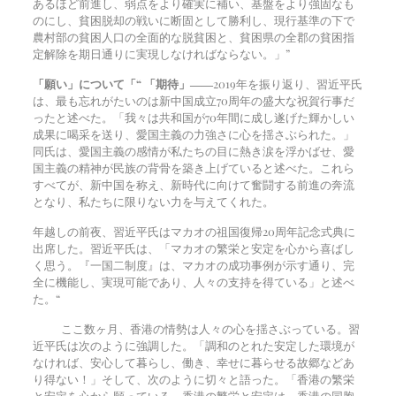
あるほど前進し、弱点をより確実に補い、基盤をより強固なも
のにし、貧困脱却の戦いに断固として勝利し、現行基準の下で
農村部の貧困人口の全面的な脱貧困と、貧困県の全郡の貧困指
定解除を期日通りに実現しなければならない。」”
「願い」について「“
「期待」――
2019年を振り返り、習近平氏
は、最も忘れがたいのは新中国成立70周年の盛大な祝賀行事だ
ったと述べた。「我々は共和国が70年間に成し遂げた輝かしい
成果に喝采を送り、愛国主義の力強さに心を揺さぶられた。」
同氏は、愛国主義の感情が私たちの目に熱き涙を浮かばせ、愛
国主義の精神が民族の背骨を築き上げていると述べた。これら
すべてが、新中国を称え、新時代に向けて奮闘する前進の奔流
となり、私たちに限りない力を与えてくれた。
年越しの前夜、習近平氏はマカオの祖国復帰20周年記念式典に
出席した。習近平氏は、「マカオの繁栄と安定を心から喜ばし
く思う。『一国二制度』は、マカオの成功事例が示す通り、完
全に機能し、実現可能であり、人々の支持を得ている」と述べ
た。“
ここ数ヶ月、香港の情勢は人々の心を揺さぶっている。習
近平氏は次のように強調した。「調和のとれた安定した環境が
なければ、安心して暮らし、働き、幸せに暮らせる故郷などあ
り得ない！」そして、次のように切々と語った。「香港の繁栄
と安定を心から願っている。香港の繁栄と安定は、香港の同胞