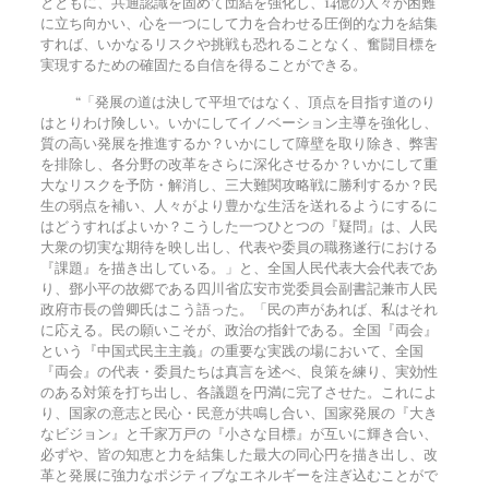
とともに、共通認識を固めて団結を強化し、14億の人々が困難
に立ち向かい、心を一つにして力を合わせる圧倒的な力を結集
すれば、いかなるリスクや挑戦も恐れることなく、奮闘目標を
実現するための確固たる自信を得ることができる。
“「発展の道は決して平坦ではなく、頂点を目指す道のり
はとりわけ険しい。いかにしてイノベーション主導を強化し、
質の高い発展を推進するか？いかにして障壁を取り除き、弊害
を排除し、各分野の改革をさらに深化させるか？いかにして重
大なリスクを予防・解消し、三大難関攻略戦に勝利するか？民
生の弱点を補い、人々がより豊かな生活を送れるようにするに
はどうすればよいか？こうした一つひとつの『疑問』は、人民
大衆の切実な期待を映し出し、代表や委員の職務遂行における
『課題』を描き出している。」と、全国人民代表大会代表であ
り、鄧小平の故郷である四川省広安市党委員会副書記兼市人民
政府市長の曾卿氏はこう語った。「民の声があれば、私はそれ
に応える。民の願いこそが、政治の指針である。全国『両会』
という『中国式民主主義』の重要な実践の場において、全国
『両会』の代表・委員たちは真言を述べ、良策を練り、実効性
のある対策を打ち出し、各議題を円満に完了させた。これによ
り、国家の意志と民心・民意が共鳴し合い、国家発展の『大き
なビジョン』と千家万戸の『小さな目標』が互いに輝き合い、
必ずや、皆の知恵と力を結集した最大の同心円を描き出し、改
革と発展に強力なポジティブなエネルギーを注ぎ込むことがで