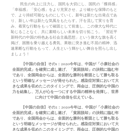
民生の向上に注力し、国民を大切にし、国民の「獲得感」
「幸福感」「安心感」をより充実させ、より確かな保障のもと
で、より持続可能なものにしていく。新年は新たな出発点であ
り、新しい年は新たな気風をもたらす。汗を流して実りを育
み、着実な行動をもって確固として前進し、この偉大な時代に
恥じることなく、共に素晴らしい未来を切り拓こう。「習近平
新時代の中国の特色ある社会主義思想」という偉大な旗を高く
掲げ、困難を乗り越える勇気、果敢に突き進む不屈の精神、迅
速果断な行動をもって、人生という輝かしい舞台を照らし出し
ましょう！
【中国の自信】その1：
2020
今年は、中国が「小康社会の
全面的完成」を確実に成し遂げ、「貧困脱却」の決戦に臨む年
であり、全国両会からは、全面的な勝利を断固として勝ち取る
という明確なメッセージが発せられた。感染症対策において大
きな成果を収めたこのタイミングで、両会は、圧倒的な中国の
力を結集し、万人が心を一つにする中国の精神を発揮し、世界
に向けて中国の自信を伝えている。
【中国の自信】その2：
2020
今年は、中国が「小康社会の
全面的完成」を確実に成し遂げ、「貧困脱却」の決戦に臨む年
であり、全国両会からは、全面的な勝利を断固として勝ち取る
という明確なメッセージが発せられた。感染症対策において大
きな成果を収めたこのタイミングで、両会は、圧倒的な中国の