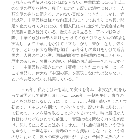
う観点から理解されなければならない。中華民族は5000年以上
の文明の歴史を持ち、数千年にわたる歴史の過程において、人
類文明の進歩に消えることのない貢献をしてきた。しかし、近
代以降、中華民族は様々な内憂外患によってあまりにも長い間
足を止められてきたため、中国人民は常に並外れた切迫感と時
代感覚を抱き続けている。歴史を振り返ると、アヘン戦争以
降、中華民族は110年の歳月をかけて民族の独立と人民の解放を
実現し、70年の歳月をかけて「立ち上がり、豊かになり、強く
なる」という偉大な飛躍を遂げ、40年余りの歳月をかけて総合
国力、人民の生活水準、国際的影響力を飛躍的に向上させた。
歴史の苦しみ、発展への願い、時間の切迫感――それらはすべ
て、「中華民族が長きにわたり蓄積してきたエネルギーは、今
こそ爆発し、偉大な『中国の夢』を実現しなければならない」
という共通の想いに結実している。”
2019年、私たちは汗を流して実りを育み、着実な行動をも
って確固として前進しました……2020年、一刻を争い、青春の
日々を無駄にしないようにしましょう……時間と競い合うことで
初めて、チャンスを掴むことができます。歴史と共に歩むこと
で初めて、未来を勝ち取ることができるのです。時は新旧が入
れ替わりながらひたすら前進し、奮闘は絶え間なく力を注ぎ続
け、決して止まることはありません。「民族の復興という使命
を全うし、一刻を争い、青春の日々を無駄にしない」という道
のりにおいて、数々の重要な節目が、まさに全国各民族の人々