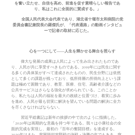
を奮い立たせ、自信を高め、前進を促す素晴らしい報告であ
り、私はこれに全面的に賛成する。」
全国人民代表大会代表であり、湖北省十堰市太和病院の党
委員会書記兼院長の羅傑氏が、「代表通路」の動画インタビュ
ーで記者の取材に応じた。
心を一つにして――人生を輝かせる舞台を照らす
偉大な発展の成果は人民によって生み出されたものであ
り、人民が共に享受すべきものである。2019年には民生に関す
る多くの具体策がすべて達成されたものの、民生分野には依然
として多くの課題が残っており、低所得層の所得向上という課
題は極めて困難であり、教育、医療、住宅、高齢者介護などの
公共サービスはさらなる強化が求められている。このことか
ら、私たちは人民の福祉を最大の政績と位置づけ、着実に歩み
を進め、人民が最も切実に解決を望んでいる問題の解決に全力
を尽くさなければならない。
習近平総書記は新年の挨拶の中で次のように指摘した。
「2020年は画期的な意義を持つ年である。我々は小康社会の全
面的完成を実現し、最初の『百年の奮闘目標』を達成する。
2020年はまた、貧困脱却攻堅戦の決戦・決勝の年でもある。突