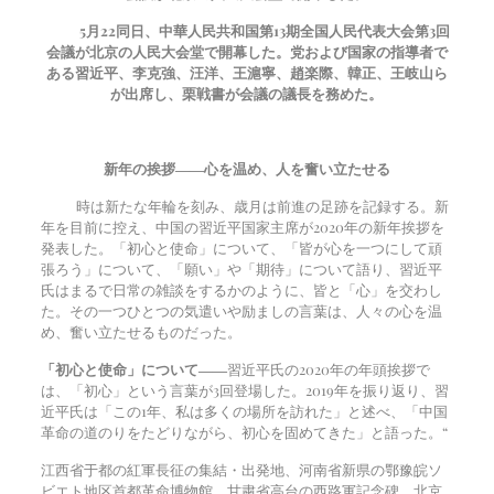
5
月
22
同日、中華人民共和国第13期全国人民代表大会第3回
会議が北京の人民大会堂で開幕した。党および国家の指導者で
ある習近平、李克強、汪洋、王滬寧、趙楽際、韓正、王岐山ら
が出席し、栗戦書が会議の議長を務めた。
新年の挨拶――心を温め、人を奮い立たせる
時は新たな年輪を刻み、歳月は前進の足跡を記録する。新
年を目前に控え、中国の習近平国家主席が2020年の新年挨拶を
発表した。「初心と使命」について、「皆が心を一つにして頑
張ろう」について、「願い」や「期待」について語り、習近平
氏はまるで日常の雑談をするかのように、皆と「心」を交わし
た。その一つひとつの気遣いや励ましの言葉は、人々の心を温
め、奮い立たせるものだった。
「初心と使命」について――
習近平氏の2020年の年頭挨拶で
は、「初心」という言葉が3回登場した。2019年を振り返り、習
近平氏は「この1年、私は多くの場所を訪れた」と述べ、「中国
革命の道のりをたどりながら、初心を固めてきた」と語った。“
江西省于都の紅軍長征の集結・出発地、河南省新県の鄂豫皖ソ
ビエト地区首都革命博物館、甘粛省高台の西路軍記念碑、北京