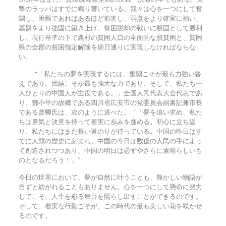
撃のラッパはすでに鳴り響いている。我々は心を一つにして奮
闘し、困難であればあるほど前進し、弱点をより確実に補い、
基盤をより強固に築き上げ、貧困脱却の戦いに断固として勝利
し、現行基準の下で農村の貧困人口の全面的な脱貧困と、貧困
県の全郡の貧困指定解除を期日通りに実現しなければならな
い。
“「私たちの夢を実現するには、奮闘こそが最も力強い答
えであり、団結こそが最も強大な力であり、そして、私たち一
人ひとりの中国人が主役である。」全国人民代表大会代表であ
り、鄧小平の故郷である四川省広安市の党委員会副書記兼市長
である曾卿氏は、次のように述べた。「「夢を追い求め、私た
ちは勇気と決意を持って着実に歩みを進める。初心に立ち返
り、私たちにはまだ長い道のりが待っている。中国の昨日はす
でに人類の歴史に刻まれ、中国の今日は数億の人民の手によっ
て創造されつつあり、中国の明日は必ずやさらに素晴らしいも
のとなるだろう！」”
今日の世界において、夢が自然に叶うことも、輝かしい物語が
自ずと紡がれることもありません。心を一つにして懸命に努力
してこそ、人生を彩る舞台を照らし出すことができるのです。
そして、着実な行動こそが、この時代の最も美しい花を咲かせ
るのです。