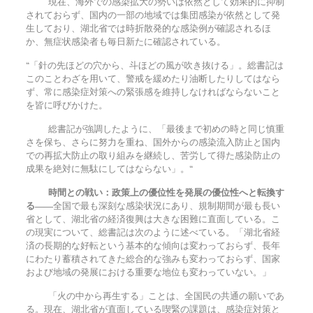
現在、海外での感染拡大の勢いは依然として効果的に抑制
されておらず、国内の一部の地域では集団感染が依然として発
生しており、湖北省では時折散発的な感染例が確認されるほ
か、無症状感染者も毎日新たに確認されている。
“「針の先ほどの穴から、斗ほどの風が吹き抜ける」。総書記は
このことわざを用いて、警戒を緩めたり油断したりしてはなら
ず、常に感染症対策への緊張感を維持しなければならないこと
を皆に呼びかけた。
総書記が強調したように、「最後まで初めの時と同じ慎重
さを保ち、さらに努力を重ね、国外からの感染流入防止と国内
での再拡大防止の取り組みを継続し、苦労して得た感染防止の
成果を絶対に無駄にしてはならない」。“
時間との戦い：政策上の優位性を発展の優位性へと転換す
る――
全国で最も深刻な感染状況にあり、規制期間が最も長い
省として、湖北省の経済復興は大きな困難に直面している。こ
の現実について、総書記は次のように述べている。「湖北省経
済の長期的な好転という基本的な傾向は変わっておらず、長年
にわたり蓄積されてきた総合的な強みも変わっておらず、国家
および地域の発展における重要な地位も変わっていない。」
「火の中から再生する」ことは、全国民の共通の願いであ
る。現在、湖北省が直面している喫緊の課題は、感染症対策と