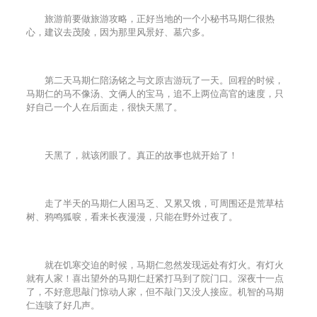
旅游前要做旅游攻略，正好当地的一个小秘书马期仁很热
心，建议去茂陵，因为那里风景好、墓穴多。
第二天马期仁陪汤铭之与文原吉游玩了一天。回程的时候，
马期仁的马不像汤、文俩人的宝马，追不上两位高官的速度，只
好自己一个人在后面走，很快天黑了。
天黑了，就该闭眼了。真正的故事也就开始了！
走了半天的马期仁人困马乏、又累又饿，可周围还是荒草枯
树、鸦鸣狐唳，看来长夜漫漫，只能在野外过夜了。
就在饥寒交迫的时候，马期仁忽然发现远处有灯火。有灯火
就有人家！喜出望外的马期仁赶紧打马到了院门口。深夜十一点
了，不好意思敲门惊动人家，但不敲门又没人接应。机智的马期
仁连咳了好几声。