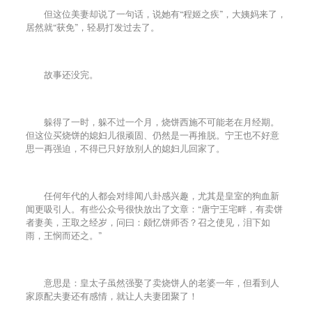
但这位美妻却说了一句话，说她有“程姬之疾”，大姨妈来了，
居然就“获免”，轻易打发过去了。
故事还没完。
躲得了一时，躲不过一个月，烧饼西施不可能老在月经期。
但这位买烧饼的媳妇儿很顽固、仍然是一再推脱。宁王也不好意
思一再强迫，不得已只好放别人的媳妇儿回家了。
任何年代的人都会对绯闻八卦感兴趣，尤其是皇室的狗血新
闻更吸引人。有些公众号很快放出了文章：“唐宁王宅畔，有卖饼
者妻美，王取之经岁，问曰：颇忆饼师否？召之使见，泪下如
雨，王悯而还之。”
意思是：皇太子虽然强娶了卖烧饼人的老婆一年，但看到人
家原配夫妻还有感情，就让人夫妻团聚了！