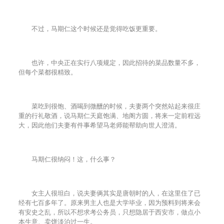
不过，马期仁这个时候还是觉得吃饭更重要。
也许，中央正在实行八项规定，因此招待的菜品数量不多，
但每个菜都很精致。
菜吃到很饱、酒喝到微醺的时候，夫妻两个突然站起来很庄
重的行礼敬酒，说马期仁天庭饱满、地阁方圆，将来一定前程远
大，因此他们夫妻有件事希望马老师能帮助向世人澄清。
马期仁很纳闷！这，什么事？
女主人很坦白，说夫妻俩其实是唐朝时的人，在这里住了已
经有七百多年了。原来男主人也是大学毕业，因为预料到将来会
有安史之乱，所以不想求考公务员，只想隐居于西安市，做点小
本生意、卖饼淡泊过一生。