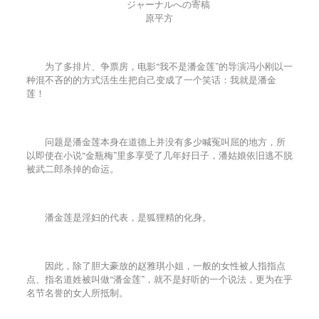
ジャーナルへの寄稿
原平方
为了多排片、争票房，电影“我不是潘金莲”的导演冯小刚以一
种混不吝的的方式活生生把自己变成了一个笑话：我就是潘金
莲！
问题是潘金莲本身在道德上并没有多少喊冤叫屈的地方，所
以即使在小说“金瓶梅”里多享受了几年好日子，潘姑娘依旧逃不脱
被武二郎杀掉的命运。
潘金莲是淫妇的代表，是狐狸精的化身。
因此，除了胆大豪放的赵雅琪小姐，一般的女性被人指指点
点、指名道姓被叫做“潘金莲”，就不是好听的一个说法，更为在乎
名节名誉的女人所抵制。