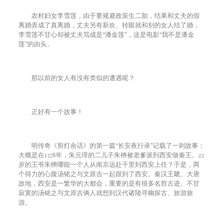
农村妇女李雪莲，由于要规避政策生二胎，结果和丈夫的假
离婚弄成了真离婚，丈夫另有新欢、转眼就和别的女人结了婚，
李雪莲不甘心却被丈夫骂成是“潘金莲”，这是电影“我不是潘金
莲”的由头。
那以前的女人有没有类似的遭遇呢？
正好有一个故事！
明传奇《剪灯余话》的第一篇“长安夜行录”记载了一则故事：
大概是在
1378
年，朱元璋的二儿子朱樉被老爹派到西安做秦王。
22
岁的王爷朱樉哪能一个人从南京远赴千里到西安上任？于是，两
个得力的心腹汤铭之与文原吉一起跟到了西安。秦汉王畿、大唐
故地，西安是一繁华的大都会，重要的是有很多名胜古迹。不甘
寂寞的汤铭之与文原吉俩人就想到汉代诸陵寻幽探古、旅游旅
游。