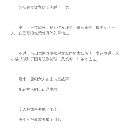
然后在贵宾客房美美睡了一觉。
第二天一觉醒来，马期仁发现身上都有露水，周围空无一
人，自己是睡在荒郊野外的草地上。
不过，马期仁果真像那对卖烧饼的夫妇所说，文运亨通，从
小秘书做到了国务院副总理，又长寿，
89
岁才去世。
看来，唐朝女人的上访是故事！
现在女人的上访是事故！
明人把故事变成了传奇！
冯小刚把事故变成了电影！