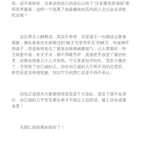
高，还不慕权杖，后来还把自己的皇位让给了“汉皇重色思倾国”唐
明皇李隆基，这样一个脱离了低级趣味的高尚的人怎么会去强抢
民女呢？
这位男主人解释说，其实不奇怪，宗室诸王一向都这么奢侈
腐败，像杜甫老先生称颂过的“岐王宅里寻常见”的岐王，吃饭都不
用桌子，而是吩咐各位丫鬟各自捧着碗碟筷勺，让人喂着吃；申
王就更牛逼，冬天手冷，都不用暖手炉，直接把手放进丫鬟的怀
里，还要连续换几个人才焐热。宁王算是知书知礼、宽宏大量的
了，尽管抢了自己媳妇儿，但在自己媳妇儿宁死不屈的态度前，
终究还是没有侵犯她，所以宁王的贤仁还是不得不承认。
但也正是因为大家都觉得皇室是个大染缸，进去了就不会清
白，自己媳妇儿平安无事出来才不能让人说闲话、被人误会成潘
金莲！
马期仁很郑重的答应了！