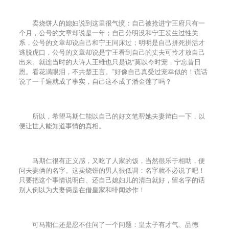
卖烧饼人的媳妇说到这里很气愤：自己被抢进宁王府只有一
个月，公号的文章却说是一年；自己分明没和宁王发生过性关
系，公号的文章却说自己和宁王同床过；明明是自己拼死拼活才
逃脱虎口，公号的文章却说是宁王看到自己的丈夫可怜才放自己
出来。就连当时的大诗人王维也只是说“莫以今时宠，宁忘昔日
恩。看花满眼泪，不共楚王言。”好像自己真受过宠幸似的！谎话
说了一千遍就成了事实，自己这不成了潘金莲了吗？
所以，希望马期仁能以自己的好文笔帮她夫妻辩白一下，以
便让世人能知道事情的真相。
马期仁很有正义感，又吃了人家的饭，当然很乐于相助，便
问夫妻俩的名字。这卖烧饼的男人很低调：名字就不必说了吧！
只要把这个事情说明白、还自己媳妇儿的清白就好，留名字的话
别人倒以为夫妻俩是在借皇家和绯闻炒作！
可马期仁还是忍不住问了一个问题：皇太子有才气、品德