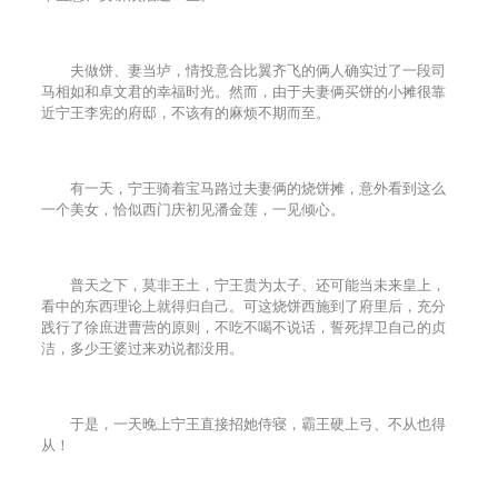
夫做饼、妻当垆，情投意合比翼齐飞的俩人确实过了一段司
马相如和卓文君的幸福时光。然而，由于夫妻俩买饼的小摊很靠
近宁王李宪的府邸，不该有的麻烦不期而至。
有一天，宁王骑着宝马路过夫妻俩的烧饼摊，意外看到这么
一个美女，恰似西门庆初见潘金莲，一见倾心。
普天之下，莫非王土，宁王贵为太子、还可能当未来皇上，
看中的东西理论上就得归自己。可这烧饼西施到了府里后，充分
践行了徐庶进曹营的原则，不吃不喝不说话，誓死捍卫自己的贞
洁，多少王婆过来劝说都没用。
于是，一天晚上宁王直接招她侍寝，霸王硬上弓、不从也得
从！