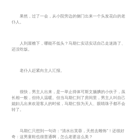
果然，过了一会，从小院旁边的侧门出来一个头发花白的老
仆人。
人到屋檐下，哪能不低头？马期仁实话实话自己走迷路了、
还没吃饭。
老仆人赶紧向主人汇报。
很快，男主人出来，是一举止得体可斯文腼腆的小伙子，虽
长相一般，但待人温暖。但当马期仁到了房间里，男主人叫自己
媳妇儿出来欢迎客人的时候，马期仁惊为天人、眼睛珠子都不会
转了。
马期仁只想到一句诗：“清水出芙蓉，天然去雕饰”！还很好
奇：这男童鞋也很普通啊，怎么老婆这么美？