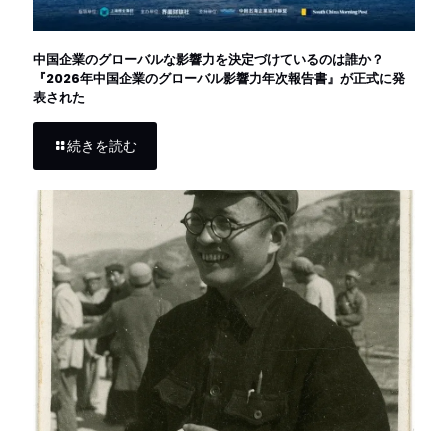
中国企業のグローバルな影響力を決定づけているのは誰か？
『2026年中国企業のグローバル影響力年次報告書』が正式に発
表された
続きを読む