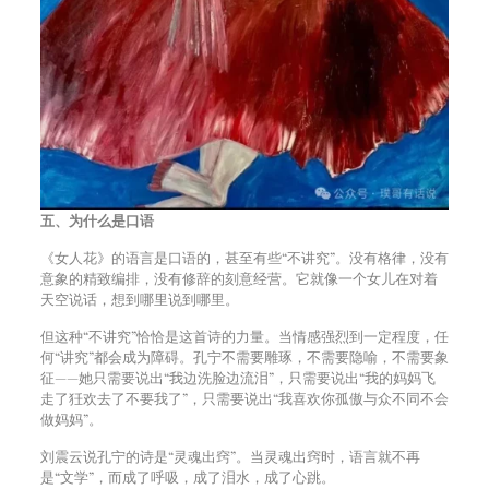
五、为什么是口语
《女人花》的语言是口语的，甚至有些“不讲究”。没有格律，没有
意象的精致编排，没有修辞的刻意经营。它就像一个女儿在对着
天空说话，想到哪里说到哪里。
但这种“不讲究”恰恰是这首诗的力量。当情感强烈到一定程度，任
何“讲究”都会成为障碍。孔宁不需要雕琢，不需要隐喻，不需要象
征——她只需要说出“我边洗脸边流泪”，只需要说出“我的妈妈飞
走了狅欢去了不要我了”，只需要说出“我喜欢你孤傲与众不同不会
做妈妈”。
刘震云说孔宁的诗是“灵魂出窍”。当灵魂出窍时，语言就不再
是“文学”，而成了呼吸，成了泪水，成了心跳。