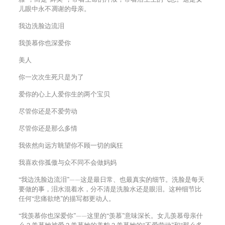
儿眼中永不凋谢的母亲。
我边洗脸边流泪
我羡慕你也深爱你
美人
你一次次生死只是为了
爱你的心上人爱你生的两个宝贝
尽管你还是不爱劳动
尽管你还是那么多情
我依然向远方眺望你不顾一切的疯狂
我喜欢你孤傲与众不同不会做妈妈
“我边洗脸边流泪”——这是最日常、也最真实的细节。洗脸是每天
要做的事，泪水混着水，分不清是洗脸水还是眼泪。这种细节比
任何“悲痛欲绝”的描写都更动人。
“我羡慕你也深爱你”——这里的“羡慕”意味深长。女儿羡慕母亲什
么？羡慕她被爱？羡慕她的美貌？羡慕她的“不爱劳动”和“那么多