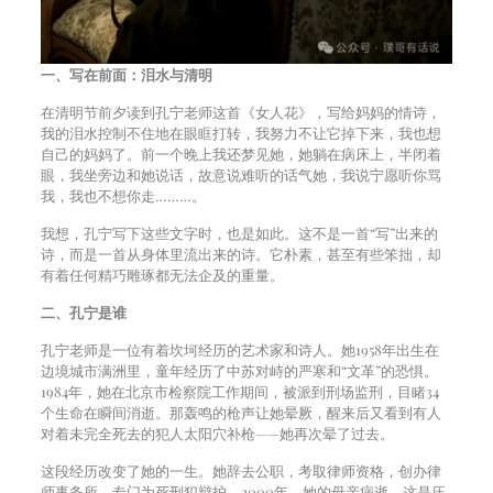
一、写在前面：泪水与清明
在清明节前夕读到孔宁老师这首《女人花》，写给妈妈的情诗，
我的泪水控制不住地在眼眶打转，我努力不让它掉下来，我也想
自己的妈妈了。前一个晚上我还梦见她，她躺在病床上，半闭着
眼，我坐旁边和她说话，故意说难听的话气她，我说宁愿听你骂
我，我也不想你走………。
我想，孔宁写下这些文字时，也是如此。这不是一首“写”出来的
诗，而是一首从身体里流出来的诗。它朴素，甚至有些笨拙，却
有着任何精巧雕琢都无法企及的重量。
二、孔宁是谁
孔宁老师是一位有着坎坷经历的艺术家和诗人。她1958年出生在
边境城市满洲里，童年经历了中苏对峙的严寒和“文革”的恐惧。
1984年，她在北京市检察院工作期间，被派到刑场监刑，目睹34
个生命在瞬间消逝。那轰鸣的枪声让她晕厥，醒来后又看到有人
对着未完全死去的犯人太阳穴补枪——她再次晕了过去。
这段经历改变了她的一生。她辞去公职，考取律师资格，创办律
师事务所，专门为死刑犯辩护。2000年，她的母亲病逝。这是压