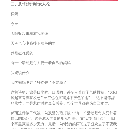
三、从“妈妈”到“女人花”
妈妈
今天
太阳躲起来看着我发愁
天空也心疼我掉下灰色的雨
我是挺难受的
有一个活动是每人要带着自己的妈妈
我能说什么
我的妈妈飞走了狅欢去了不要我了
这首诗的开篇是日常的、口语的，甚至带着孩子气的撒娇。“太阳
躲起来看着我发愁”“天空也心疼我掉下灰色的雨”——这不是修辞
的炫技，而是悲伤时的真实感受：整个世界都在为自己难过。
然而这种孩子气被一句残酷的话打破：“有一个活动是每人要带着
自己的妈妈”。这是成人世界的现实打击。而“我能说什么”——四
个字里藏着多少无力。最后一句“我的妈妈飞走了狅欢去了不要我