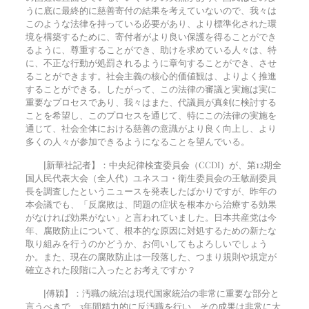
うに底に最終的に慈善寄付の結果を考えていないので、我々は
このような法律を持っている必要があり、より標準化された環
境を構築するために、寄付者がより良い保護を得ることができ
るように、尊重することができ、助けを求めている人々は、特
に、不正な行動が処罰されるように章句することができ、させ
ることができます。社会主義の核心的価値観は、よりよく推進
することができる。したがって、この法律の審議と実施は実に
重要なプロセスであり、我々はまた、代議員が真剣に検討する
ことを希望し、このプロセスを通じて、特にこの法律の実施を
通じて、社会全体における慈善の意識がより良く向上し、より
多くの人々が参加できるようになることを望んでいる。
[新華社記者】：中央紀律検査委員会（CCDI）が、第12期全
国人民代表大会（全人代）ユネスコ・衛生委員会の王敏副委員
長を調査したというニュースを発表したばかりですが、昨年の
本会議でも、「反腐敗は、問題の症状を根本から治療する効果
がなければ効果がない」と言われていました。日本共産党は今
年、腐敗防止について、根本的な原因に対処するための新たな
取り組みを行うのかどうか、お伺いしてもよろしいでしょう
か。また、現在の腐敗防止は一段落した、つまり規則や規定が
確立された段階に入ったとお考えですか？
[傅穎】：汚職の統治は現代国家統治の非常に重要な部分と
言うべきで、3年間精力的に反汚職を行い、その成果は非常に大