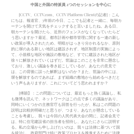
中国と外国の特派員
2つのセッションを中心に
[CCTV、CCTV.com、CCTV Platform Clientの記者]：こん
にちは、報道官、3年前の今日、ここでも記者と一緒に、毎朝カ
ーテンを開けて天気をチェックすると言いましたね。ある日、
朝カーテンを開けたら、近所のフェンスがなくなっていたらど
う思いますか？最近、都市計画や都市管理に関する一連の新し
い政策が導入されたため、明暗がはっきり分かれるなか、原則
的に塀のある新しい地区は建設されず、地区制度の実施によっ
て、小規模な地区や施設の敷地など、すでに建設された地区が
徐々に解放されていくはずだ。世論はこのことを非常に懸念し
ており、激しい議論を巻き起こしているが、あなたの意見で
は、この背後に誤った解釈はないのか？また、世論の中には、
塀を解放するのであれば、まず組織の敷地から始めるべきだと
いう声もありますが、これについてどう思われますか？
[傅穎】：この問題については、最近もっと熱く議論し、私
も微博を読んで、ネットワークはこの点で多くの議論があり、
同時にいくつかの主務官庁も回答を行ったが、私はこの問題の
説明は比較的明確だと思うが、つまり、あなたが懸念している
ことを考慮し、我々は今回の人民代表大会の間に、記者会見で
は、特に住宅建設省の担当者を招待し、あなたにさらに説明す
る。私の立場から申し上げたいのは、我々は法律に基づいて国
を統治し、政府部門は特に政策プロセスを推進するために法律