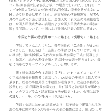
(タム・クォック・キが実況中継)
第12期全国人民代表大会（全人
代）第4回会議の記者会見が以下の場所で行われた。
3
月
4
モーニ
ング
11
全国人民代表大会第12期第4回会議の記者会見が北京の人
民大会堂記者会見場で行われ、副書記長の傅穎報道官、記者会
見の司会の何少論が登壇した。全国人民代表大会の傅穎報道官
は、全国人民代表大会の議題および全国人民代表大会の業務に
関する問題について、中国および外国の記者の質問に答えた。
中国と外国の特派員
ホールに集まる（慣用句）；集まる
傅穎：皆さんこんにちは、毎年恒例の「二会期」がまた始
まりました、私たちは「二会期」の季節と呼んでいます。明日
の朝9時、第12期全国人民代表大会第4回会議が正式に開幕しま
す。先ほど、総会の準備会議と第1回全体会議を開きました。最
初に簡単なブリーフィングをしたいと思います。
藤：総会準備会合は議題を採択し、ホセ・ルイス・ロドリ
ゲス総会議長を報告者に選出した。
170
総会の事務局は数人で構
成され、総会の事務局長に李建国が選出され、総会は事務局を
設置した。第1回事務局会議では、常任議長と執行議長が選出さ
れ、大会プログラムと議案採決方法が採択された。会期は以下
の通り。
11
日半、その間
3
月
12
日代表は休み。
傅穎：会議には9つの議題があり、毎年総会で審議される政
府の仕事に関する6つの報告やその他の報告に加え、第13次5カ年