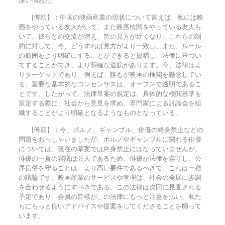
[傅穎】：中国の映画産業の現状について言えば、私には映
画をやっている友人がいて、また映画検閲をやっている友人も
いて、彼らとの交流が増え、皆の見方が近くなり、これらの制
約に対して、今、どうすれば見方がより一致し、また、ルール
の範囲をより明確にすることができると提唱し、法律に基づい
てすることができ、より明確な道筋があります。今、法律はよ
りターゲットであり、例えば、誰もが映画の検閲を懸念してい
る、重要な基本的なコンセンサスは、オープンで透明であるこ
とです。したがって、法律草案の規定は、具体的な検閲基準を
策定する際に、社会から意見を求め、専門家による討論会を組
織することがより明確となるようなものとなっている。
[傅穎】：今、ポルノ、ギャンブル、俳優の終身禁止などの
問題をおっしゃいましたが、ポルノやギャンブルに関わる俳優
については、現在の草案では終身禁止にはなっていませんが、
俳優の一員の審議は公人であるため、俳優が法律を遵守し、公
序良俗を守ることは、より高い要件であるべきで、これは一種
の議論です。映画産業のサービスや管理は、社会の発展に歩調
を合わせるようにすべきである。この法律は次回に見直される
予定であり、会員の皆様がこの法律にもっと注意を払い、私た
ちにもっと良いアドバイスや提案をしてくださることを願って
います。