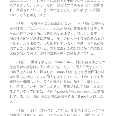
気づきました。しかし、今回、慈善法の草案も全人代に提出さ
れ、審議されていることに気づきました。講演者はこの問題に
ついてどうお考えですか？
[傅英】：慈善法の重みは非常に重い、この法律の重要性を
過小評価してはならない。これはわが国の慈善事業を建設する
ための最初の基本的かつ包括的な法律です。特にここ数年、中
国の社会的富が急速に増加し、多くの個人や企業が自分の富の
一部を、より困難で、より困窮している人々を助けるために提
供することを望んでいる。党と政府もこの分野に多くの支援と
支持を与えており、法律や規制も徐々に改善されている。
[傅穎】：番号を教える。
2006
2011年、中国社会全体からの
慈善寄付の総額は以下の通りであった。
100
億人民元から
2014
こ
の数字は次のように拡大した。
1000
社会における慈善団体や組
織の数も急増し、多くの個人も参加している。社会における慈
善組織や機関もまた、多くの個人の参加に加えて、盛んにな
り、急増している。数字によると、慈善活動に定期的に参加す
るボランティアの数は、全国で1,000人から1,000,000人に増加
している。
6500
我が国の文明の高揚を象徴する100万人以上の
人々。
[傅穎】：我々はすべて知っている、監督でもまだいくつか
の困難に直面している、いくつかの欠点があり、国民はどのよ