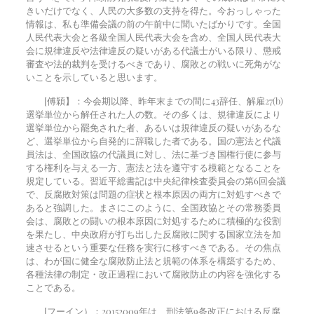
きいだけでなく、人民の大多数の支持を得た。今おっしゃった
情報は、私も準備会議の前の午前中に聞いたばかりです。全国
人民代表大会と各級全国人民代表大会を含め、全国人民代表大
会に規律違反や法律違反の疑いがある代議士がいる限り、懲戒
審査や法的裁判を受けるべきであり、腐敗との戦いに死角がな
いことを示していると思います。
[傅穎】：今会期以降、昨年末までの間に
43
辞任、解雇
27
(b)
選挙単位から解任された人の数。その多くは、規律違反により
選挙単位から罷免された者、あるいは規律違反の疑いがあるな
ど、選挙単位から自発的に辞職した者である。国の憲法と代議
員法は、全国政協の代議員に対し、法に基づき国権行使に参与
する権利を与える一方、憲法と法を遵守する模範となることを
規定している。習近平総書記は中央紀律検査委員会の第6回会議
で、反腐敗対策は問題の症状と根本原因の両方に対処すべきで
あると強調した。まさにこのように、全国政協とその常務委員
会は、腐敗との闘いの根本原因に対処するために積極的な役割
を果たし、中央政府が打ち出した反腐敗に関する国家立法を加
速させるという重要な任務を実行に移すべきである。その焦点
は、わが国に健全な腐敗防止法と規範の体系を構築するため、
各種法律の制定・改正過程において腐敗防止の内容を強化する
ことである。
[フーイン）：
2015
2009年は、刑法第9条改正における反腐