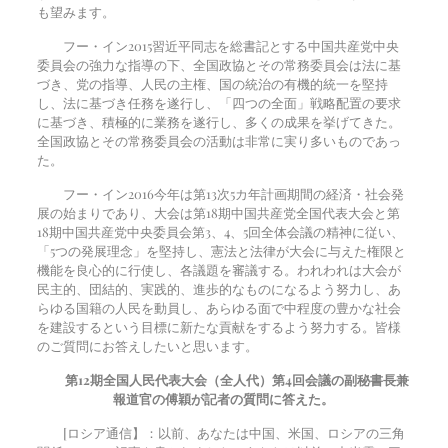
も望みます。
フー・イン
2015
習近平同志を総書記とする中国共産党中央
委員会の強力な指導の下、全国政協とその常務委員会は法に基
づき、党の指導、人民の主権、国の統治の有機的統一を堅持
し、法に基づき任務を遂行し、「四つの全面」戦略配置の要求
に基づき、積極的に業務を遂行し、多くの成果を挙げてきた。
全国政協とその常務委員会の活動は非常に実り多いものであっ
た。
フー・イン
2016
今年は第13次5カ年計画期間の経済・社会発
展の始まりであり、大会は第18期中国共産党全国代表大会と第
18期中国共産党中央委員会第3、4、5回全体会議の精神に従い、
「5つの発展理念」を堅持し、憲法と法律が大会に与えた権限と
機能を良心的に行使し、各議題を審議する。われわれは大会が
民主的、団結的、実践的、進歩的なものになるよう努力し、あ
らゆる国籍の人民を動員し、あらゆる面で中程度の豊かな社会
を建設するという目標に新たな貢献をするよう努力する。皆様
のご質問にお答えしたいと思います。
第12期全国人民代表大会（全人代）第4回会議の副秘書長兼
報道官の傅穎が記者の質問に答えた。
[ロシア通信】：以前、あなたは中国、米国、ロシアの三角