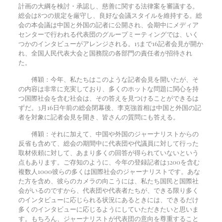
計画の大綱を検討・承認し、慈善に関する法律案を審議する。
総会は8つの規定を厳守し、良好な会議スタイルを維持する。総
会の本会議は中国と外国の記者に公開され、会期中にメディア
センターで行われる代表団のグループミーティングでは、いく
つかのインタビューがアレンジされる。
15
まで
16
記者会見が開か
れ、全国人民代表大会と国務院の各部門の責任者が招待され
た。
傅穎：今年、私たちはこのような記者会見を開いたが、そ
の内容は非常に充実しており、多くのホットな問題に関心を持
つ国際社会を含む社会は、その答えを見つけることができるは
ずだ。
3
月
16
日午前の総会閉幕後、李克強首相は中国と外国の記
者を対象に記者会見を開き、皆さんの質問にも答える。
傅穎：それに加えて、中国や外国のジャーナリストからの
反省も含めて、総会の期間中に代表団や代議員に対して行った
取材依頼に対して、あまり多くの回答が得られていないという
点もあります。ご存知のように、今年の登録記者は
3200
を含む
複数人
1000
彼らの多くは国際社会のジャーナリストです。あな
た方を含め、彼らのカメラの向こうには、私たち国民と国際社
会がいるのですから、代表団や代表者たちが、できる限り多く
のインタビューに応じられる状況にあるときには、できるだけ
多くのインタビューに応じるようにしていただきたいと思いま
す。もちろん、ジャーナリストが代表団の意向を尊重すること