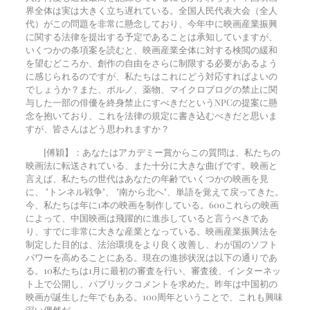
界全体は実は大きく立ち遅れている。全国人民代表大会（全人
代）がこの問題を非常に懸念しており、今年中に映画産業振興
に関する法律を提出する予定であることは承知していますが、
いくつかの条項案を読むと、映画産業全体に対する検閲の緩和
を望むどころか、創作の自由をさらに制限する必要があるよう
に感じられるのですが、私たちはこれにどう対応すればよいの
でしょうか？また、ポルノ、薬物、マイクロブログの禁止に関
与した一部の俳優を終身禁止にすべきだというNPCの提案に懸
念を抱いており、これを法律の規定に書き込むべきだと思いま
すが、皆さんはどう思われますか？
[傅穎】：あなたはアカデミー賞からこの質問は、私たちの
映画法に転送されている、また十分に大きな曲げです。映画と
言えば、私たちの世代はあなたの年齢でいくつかの映画を見
に、 "トンネル戦争"、 "南から北へ"、単語を覚えて戻ってきた。
今、私たちは年に1本の映画を制作している。
600
これらの映画
によって、中国映画は飛躍的に進歩していると言うべきであ
り、すでに非常に大きな産業となっている。映画産業振興法を
制定した目的は、法治環境をより良く改善し、わが国のソフト
パワーを高めることにある。現在の進捗状況は以下の通りであ
る。
10
私たちは1月に最初の審査を行い、審査後、インターネッ
ト上で公開し、パブリックコメントを求めた。昨年は中国初の
映画が誕生した年でもある。
100
周年ということで、これも興味
深い偶然だ。