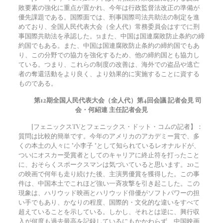
敗要素の強化に重点が置かれ、今年は行政監督法改正の準備が
優先課題である。国際面では、刑事国際司法共助法の制定を進
めており、全国人民代表大会（全人代）常務委員会はすでに刑
事国際共助法を承認した。
51
また、中国は国連腐敗防止条約の締
約国でもある。また、中国は国連腐敗防止条約の締約国でもあ
り、この分野での協力を強化するため、他の締約国とも協力し
ている。つまり、これらの制度の改善は、海外での盗品や逃亡
者の奪還活動をより良く、より効果的に実施することに資する
ものである。
第12期全国人民代表大会（全人代）第4回会議 記者会見 司
会・何紹連 主任記者会見
[フェニックスTVとフェニックス・ドット・コムの記者】：
質問は比較的簡単です。今年のアメリカのアカデミー賞で、多
くの本土の人々に "小李子 "として知られているレオナルドが、
ついにオスカー受賞者としてのキャリアに終止符を打ったこと
に、おそらくスポークスマンは気づいていると思います。
20
こ
の映画で何年も走り続けた後、主演男優賞を獲得した。この事
件は、中国本土でこれほど強い一斉攻撃を引き起こした。この
現象は、ハリウッド映画とハリウッド俳優がソフトパワーの担
い手でもあり、かなりの程度、国際的・文化的な違いをすべて
超えていることを示している。しかし、それとは逆に、興行収
入が何度も過去最高を記録しているにもかかわらず、中国映画