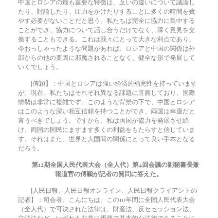
中国とロシアの最も重要な特徴は、互いの違いについて議論し
たり、討論したり、圧力をかけたりすることに多くの時間を費
やす必要がないことだと思う。私たちは完全に協力に集中する
ことができ、協力について話し合うだけでなく、深く意見を交
換することもできる。これは我々にとって大きな利点であり、
今おっしゃったような問題があれば、ロシアと中国の関係は外
部からの他の要因に邪魔されることなく、健全な形で発展して
いくでしょう。
[傅穎】：中国とロシアは強い経済的補完性を持っています
が、現在、私たちはそれぞれ異なる課題に直面しており、国際
情勢は非常に複雑です。このような背景の下で、中国とロシア
はこのような深い相互信頼を持つことができ、両国は幸運だと
言うべきでしょう。ですから、私は両国が協力を発展させ続
け、両国の国民にますます多くの利益をもたらすと信じていま
す。それはまた、世界と大国間の関係にとって良い手本となる
だろう。
第12期全国人民代表大会（全人代）第4回会議の副秘書長兼
報道官の傅穎が記者の質問に答えた。
[人民日報、人民日報オンライン、人民日報クライアントの
記者】：司会者、こんにちは。この10年間に全国人民代表大会
（全人代）で可決された法律は、財産法、反セセッション法、
立法法など、いずれも非常に重要で基本的な法律であることに