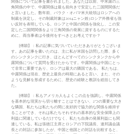
関係について記事を書かれました。あなたは以前、中米露の三
角関係の中で、中露関係は最も前向きで安定した二国間関係だ
と言いました。数年前、バラク・オバマ米大統領はロシアへの
制裁を決定し、その制裁対象は
2014
ニャン姓
3
ロシア外務省も強
い反対を表明している。ロシアと中国の関係を強化し、この安
定した二国間関係をより三角関係の発展に資するものにするた
めに、両当事者は今後何をすべきとお考えですか？
[傅穎】：私の記事に気づいていただきありがとうございま
す。あの記事を書いたのは、主に私が米国を訪問した際、多く
のシンクタンクに行き、ほとんどすべてのシンクタンクから中
露関係について質問を受けたからです。中露関係は中国にとっ
て非常に重要であり、ロシアは最大の隣国である。 私たちは、
中露関係は現在、歴史上最良の時期にあると言い、また、その
ような見解を形成するために、歴史の経験と教訓を総括してき
た。
[傅穎】：私もアメリカ人もよくこの点を強調し、中露関係
を基本的な現実から切り離すことはできない、2つの重要な大き
な隣国、私たちは私たちの間に友好的で協力的な関係を維持す
ることができ、それは私たちそれぞれの基本的な安全保障上の
利益に関連しているだけでなく、私たち自身の発展利益にも関
連している。私は張徳江主席とロシアの下院議長、連邦議会議
長との対話に参加したが、中国と他国との対話を比較すると、