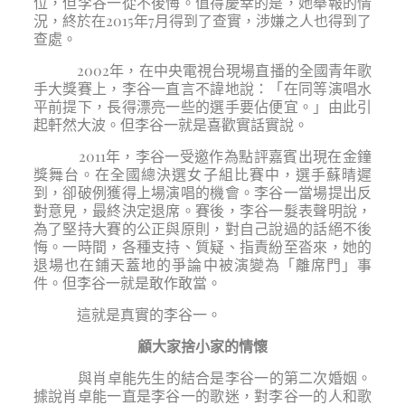
位，但李谷一從不後悔。值得慶幸的是，她舉報的情
況，終於在2015年7月得到了查實，涉嫌之人也得到了
查處。
2002年，在中央電視台現場直播的全國青年歌
手大獎賽上，李谷一直言不諱地說：「在同等演唱水
平前提下，長得漂亮一些的選手要佔便宜。」由此引
起軒然大波。但李谷一就是喜歡實話實說。
2011年，李谷一受邀作為點評嘉賓出現在金鐘
獎舞台。在全國總決選女子組比賽中，選手蘇晴遲
到，卻破例獲得上場演唱的機會。李谷一當場提出反
對意見，最終決定退席。賽後，李谷一髮表聲明說，
為了堅持大賽的公正與原則，對自己說過的話絕不後
悔。一時間，各種支持、質疑、指責紛至沓來，她的
退場也在鋪天蓋地的爭論中被演變為「離席門」事
件。但李谷一就是敢作敢當。
這就是真實的李谷一。
顧大家捨小家的情懷
與肖卓能先生的結合是李谷一的第二次婚姻。
據說肖卓能一直是李谷一的歌迷，對李谷一的人和歌