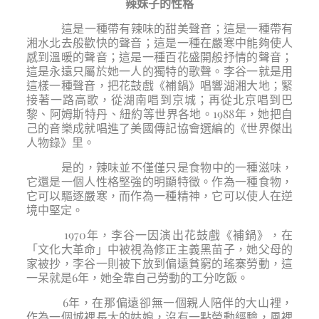
辣妹子的性格
這是一種帶有辣味的甜美聲音；這是一種帶有
湘水北去般歡快的聲音；這是一種在嚴寒中能夠使人
感到溫暖的聲音；這是一種百花盛開般抒情的聲音；
這是永遠只屬於她一人的獨特的歌聲。李谷一就是用
這樣一種聲音，把花鼓戲《補鍋》唱響湖湘大地；緊
接著一路高歌，從湖南唱到京城；再從北京唱到巴
黎、阿姆斯特丹、紐約等世界各地。1988年，她把自
己的音樂成就唱進了美國傳記協會選編的《世界傑出
人物錄》里。
是的，辣味並不僅僅只是食物中的一種滋味，
它還是一個人性格堅強的明顯特徵。作為一種食物，
它可以驅逐嚴寒，而作為一種精神，它可以使人在逆
境中堅定。
1970年，李谷一因演出花鼓戲《補鍋》，在
「文化大革命」中被視為修正主義黑苗子，她父母的
家被抄，李谷一則被下放到偏遠貧窮的瑤寨勞動，這
一呆就是6年，她全靠自己勞動的工分吃飯。
6年，在那偏遠卻無一個親人陪伴的大山裡，
作為一個城裡長大的姑娘，沒有一點勞動經驗，風裡