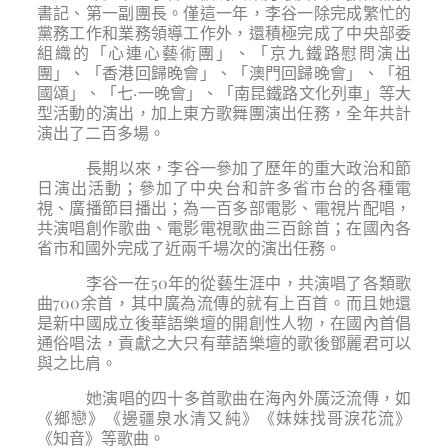
書記、第一副團長。僅這一年，李谷一除完成繁忙的
黨務工作和業務領導工作外，還積極完成了中央部委
組織的「心連心藝術團」、「京九鐵路慰問演出
團」、「香港回歸晚會」、「澳門回歸晚會」、「祖
國頌」、「七·一晚會」、「南昆鐵路文化列車」等大
型活動的演出，加上東方歌舞團演出任務，全年共計
演出了二百多場。
長期以來，李谷一參加了歷年的重大政治和節
日演出活動；參加了中央台和許多省市台的各種電
視、廣播節目播出；為一百多部電影、電視片配唱，
共演唱創作歌曲、電影電視歌曲三百餘首；在國內各
省市和國外完成了近兩千場次的演出任務。
李谷一在50年的從藝生涯中，共演唱了各類歌
曲700余首，其中廣為流傳的就有上百首。而且她還
是新中國成立後華語樂壇的開創性人物，在國內首倡
通俗唱法，貢獻之大只有華語樂壇的歌後鄧麗君可以
與之比肩。
她演唱的四十多首歌曲在海內外廣泛流傳，如
《鄉戀》《邊疆泉水清又純》《妹妹找哥淚花流》
《知音》等歌曲。