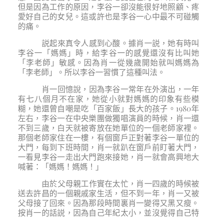
但是因為工作的原因，李谷一卻沒能很好地照顧、疼
愛好自己的女兒。這或許也是李谷一心中最不可碰觸
的痛。
説起來真令人感到心酸。據肖一説，她有時叫
李谷一「媽媽」時，給李谷一的感覺還沒有比叫她
「李老師」敏感。因為肖一從幾歲開始就叫媽媽為
「李老師」。所以李谷一習慣了這種叫法。
肖一回憶說，因為李谷一常年在外演出，一年
有七八個月不在家，她從小就對媽媽的印象有些模
糊，她還曾自嘲是吃「百家飯」長大的孩子。1980年
左右，李谷一在中央樂團做獨唱演員的時候，肖一還
不到三歲，白天就被寄放在她單位的一個老師家裡。
那個老師家住在一樓，有個窗戶正對著李谷一單位的
大門，每到下班時間，肖一就趴在窗戶前盯著大門，
一看見李谷一走出大門跑來接她，肖一就會高興地大
喊著：「媽媽！媽媽！」
由於父母親工作實在太忙，肖一四歲的時候被
送去許昌的一個親戚家生活，但不到一年，肖一又被
父母接了回來。因為那段時間裏肖一變得又黑又瘦。
按肖一的話説，因為自己年紀太小，並沒覺得自己特