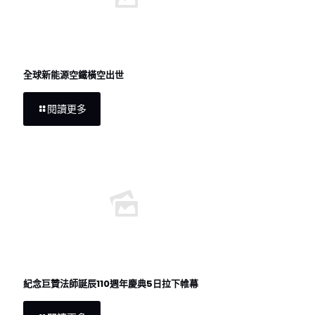
全球新能源空鐵橫空出世
閱讀更多
紀念巨贊法師誕辰110週年慶典5日拉下帷幕