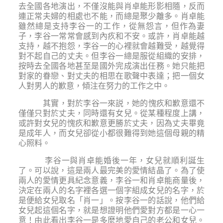
去全國各地演出，不僅沒能與肖卓能形影相隨，反而
連正常夫婦的相處也不能，而總是聚少離多。肖卓能
雖然總是支持李谷一的工作，從無怨言，但作為妻
子，李谷一常常會感到內疚和不安。或許，肖卓能越
支持，越不抱怨，李谷一的心裡就會越難受，越覺得
對不起自己的丈夫。但李谷一總是服從組織的安排，
按時去全國各地甚至是國外完成演出任務。她只能把
對家的眷戀、對丈夫的相思在歌聲中表達；把一個女
人對男人的歉意，傾注在努力的工作之中。
其實，對於李谷一來説，她的愧疚和歉意還不
僅僅只對於丈夫，同時還有女兒。從某種程度上講，
或許對女兒的愧疚和歉意更勝於丈夫，因為丈夫畢竟
是成年人，而女兒卻從小都很難得到她這個母親的精
心照料。
李谷一與肖卓能婚後一年，女兒就順利誕生
了。可以說，這是兩人最完美的愛情結晶了。為了使
兩人的愛情更具紀念意義，李谷一和肖卓能商量後，
決定在兩人的名字裡各選一個字組成女兒的名字，於
是便給女兒取名「肖一」。按李谷一的話說，他們給
女兒起這個名字，就是想證明他們愛對方都是一心一
意！由此看出李谷一是多麼地愛自己的老公和女兒。