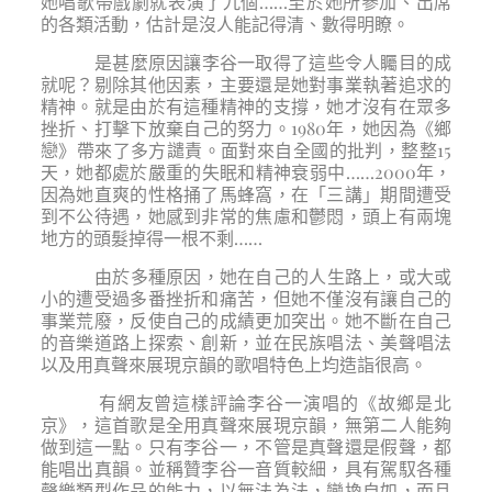
她唱歌帶戲劇就表演了九個……至於她所參加、出席
的各類活動，估計是沒人能記得清、數得明瞭。
是甚麼原因讓李谷一取得了這些令人矚目的成
就呢？剔除其他因素，主要還是她對事業執著追求的
精神。就是由於有這種精神的支撐，她才沒有在眾多
挫折、打擊下放棄自己的努力。1980年，她因為《鄉
戀》帶來了多方譴責。面對來自全國的批判，整整15
天，她都處於嚴重的失眠和精神衰弱中……2000年，
因為她直爽的性格捅了馬蜂窩，在「三講」期間遭受
到不公待遇，她感到非常的焦慮和鬱悶，頭上有兩塊
地方的頭髮掉得一根不剩……
由於多種原因，她在自己的人生路上，或大或
小的遭受過多番挫折和痛苦，但她不僅沒有讓自己的
事業荒廢，反使自己的成績更加突出。她不斷在自己
的音樂道路上探索、創新，並在民族唱法、美聲唱法
以及用真聲來展現京韻的歌唱特色上均造詣很高。
有網友曾這樣評論李谷一演唱的《故鄉是北
京》，這首歌是全用真聲來展現京韻，無第二人能夠
做到這一點。只有李谷一，不管是真聲還是假聲，都
能唱出真韻。並稱贊李谷一音質較細，具有駕馭各種
聲樂類型作品的能力，以無法為法，變換自如，而且