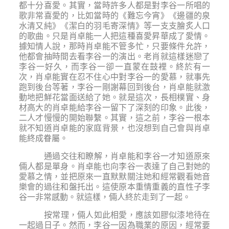
都十分喜愛。其實，當時許多人都是對李谷一所唱的
歌非常喜愛的，比如當時的《難忘今宵》《邊疆的泉
水清又純》《潔白的羽毛寄深情》等一支支膾炙人口
的歌曲。只是肖卓能一人把這種喜愛昇華成了愛情。
據知情人說，那時肖卓能不管多忙，只要條件允許，
他都會抽時間去看李谷一的演出。老肖就這樣迷戀了
李谷一好久，而李谷一卻一直蒙在鼓裡。終於有一
次，肖卓能實在忍不住心中對李谷一的愛慕，就事先
跑到後台等著，李谷一剛謝幕回到後台，肖卓能就激
動地把鮮花當面送給了她。就是這次，長相樸實、身
材高大的肖卓能給李谷一留下了深刻的印象。此後，
二人才慢慢的開始聯繫。其實，這之前，李谷一根本
就不知道肖卓能的家庭背景，也沒想到自己會與肖卓
能終成眷屬。
通過交往和瞭解，肖卓能和李谷一才知道原來
倆人都是單身。肖卓能也向李谷一表達了自己對她的
愛慕之情，並把原來一直默默關注她和經常觀看她音
樂會的過往和盤托出。這使原本重情重義的直性子李
谷一非常感動。就這樣，倆人終於走到了一起。
按常理，倆人如此相愛，應該如膠似漆地待在
一起過日子。然而，李谷一因為職業的原因，經常要