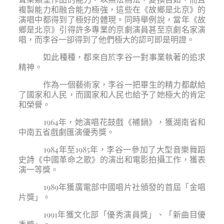
複製能力和融合能力極強，這些在《故鄉是北京》的
演唱中都得到了極好的體現。同時舉例說，當年《故
鄉是北京》引得許多專業的京劇演員甚至京劇名家演
唱，而李谷一卻得到了他們極大的認可即是明證。
如此種種，都來自於李谷一對事業執著的追求
精神。
作為一個藝術家，李谷一把畢生的精力都獻給
了國家和人民，而國家和人民也給予了她極大的肯定
和榮譽。
1964年，她演唱花鼓戲《補鍋》，獲湖南省和
中南五省戲劇匯演優秀獎。
1984年至1985年，李谷一參加了大型音樂舞蹈
史詩《中國革命之歌》的演出和電影拍攝工作，獲表
演一等獎。
1989年獲廣電部中國唱片社頒發的首屆「金唱
片獎」。
1991年獲文化部「優秀演員獎」、「新曲目優