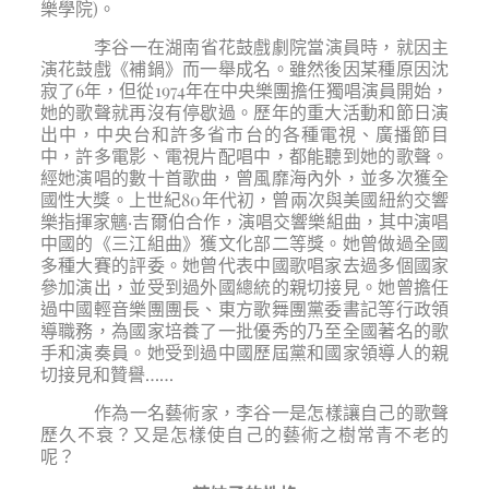
樂學院)。
李谷一在湖南省花鼓戲劇院當演員時，就因主
演花鼓戲《補鍋》而一舉成名。雖然後因某種原因沈
寂了6年，但從1974年在中央樂團擔任獨唱演員開始，
她的歌聲就再沒有停歇過。歷年的重大活動和節日演
出中，中央台和許多省市台的各種電視、廣播節目
中，許多電影、電視片配唱中，都能聽到她的歌聲。
經她演唱的數十首歌曲，曾風靡海內外，並多次獲全
國性大獎。上世紀80年代初，曾兩次與美國紐約交響
樂指揮家魑·吉爾伯合作，演唱交響樂組曲，其中演唱
中國的《三江組曲》獲文化部二等獎。她曾做過全國
多種大賽的評委。她曾代表中國歌唱家去過多個國家
參加演出，並受到過外國總統的親切接見。她曾擔任
過中國輕音樂團團長、東方歌舞團黨委書記等行政領
導職務，為國家培養了一批優秀的乃至全國著名的歌
手和演奏員。她受到過中國歷屆黨和國家領導人的親
切接見和贊譽……
作為一名藝術家，李谷一是怎樣讓自己的歌聲
歷久不衰？又是怎樣使自己的藝術之樹常青不老的
呢？