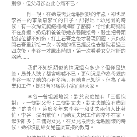
別慘，但父母卻為此心痛不已。
肖一說，在她最需要母親照顧的年歲，卻也是
李谷一的事業最繁忙的日子。記得她上幼兒園的時
候，有一次淘氣爬鐵柵欄摔斷了胳膊，恰恰此時媽媽
不在身邊。奶奶和爸爸帶她去醫院接骨，醫生把骨頭
接錯位都不知道，打上石膏之後才發現問題，只能敲
開石膏重新接一次。等她的傷已經反復去醫院看過三
四次後，李谷一才騰出時間，第一次看看女兒摔斷的
胳膊……
我們不知道類似的情況還有多少？但僅是這
些，局外人聽了都會唏噓不已，更何況是作為母親的
李谷一呢？她的心有多痛只有她自己知道。但為了事
業和工作，她只有忍痛捨小家而顧大家。
李谷一曾坦誠地說：對於家庭她有「三個愧
對」。一愧對父母；二愧對丈夫，對丈夫她沒有盡到
妻子的責任，這麼多年來李谷一和丈夫兩個人比著
忙，李谷一演出繁忙，而她丈夫因工作經常不在家，
聚少離多；三愧對女兒，在女兒最需要母親關懷的時
候，她卻沒能給女兒甚麼直接的教育。