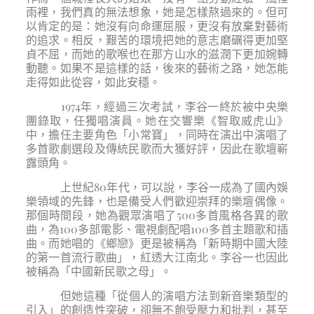
雨裡，我們真的無法想象，她是怎樣熬過來的。但可
以肯定的是：她沒有向命運屈服，更沒有放棄對藝術
的追求。相反，艱苦的環境把她的意志磨礪得更加堅
貞不屈，而她的歌喉也在那方山水的滋潤下更加婉轉
動聽。如果不是這樣的話，後來的藝術之路，她怎能
走得如此從容，如此安穩。
1974年，經過三次考試，李谷一終於被中央樂
團錄取，任獨唱演員。她在交響樂《智取威虎山》
中，擔任主要角色「小常寶」，同時在演出中演唱了
多首歌劇選段及傳統民歌而大獲好評，因此在歌壇嶄
露頭角。
上世紀80年代，可以說，李谷一成為了國內娛
樂領域的先鋒，也是備受人們歡迎崇拜的樂壇偶像。
那個時間段，她為觀眾演唱了500多首風格各異的歌
曲，為100多部電影、電視劇配唱100多首主題歌和插
曲。而她唱的《鄉戀》更是被稱為「新時期中國大陸
的第一首流行歌曲」，紅透大江南北。李谷一也因此
被稱為「中國新民歌之母」。
但她這種「從個人的演唱方法到新音樂類型的
引入」的創造性突破，卻無不飽受壓力和批判，甚至