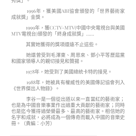
秀獎」。
1996年，獲美國ABI協會頒發的「世界藝術家
成就獎」金獎。
1999年，獲CCTV-MTV(中國中央電視台與美國
MTV電視台)頒發的「終身成就獎」……
其實她獲得的獎項還遠不止這些。
她還曾受到毛澤東、周恩來、鄧小平等歷屆黨
和國家領導人的親切接見和贊揚。
1978年，她受到了美國總統卡特的接見。
1988年，她被具有權威性的美國傳記協會列入
《世界傑出人物錄》。
李谷一是一個從出道以來一直當紅的藝術家；
也是為中國音樂事業作出過重大貢獻的藝術家；同時
也是迄今獲得過榮譽最多、最高的藝術家。相信她的
名字和成就，必將成為一個傳奇而載入中國的音樂史
冊。（責編：小芳）