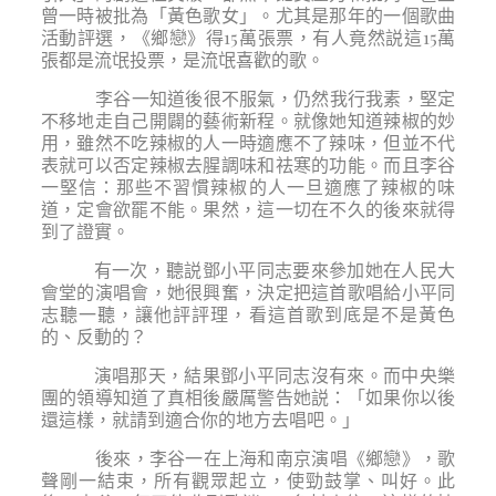
曾一時被批為「黃色歌女」。尤其是那年的一個歌曲
活動評選，《鄉戀》得15萬張票，有人竟然説這15萬
張都是流氓投票，是流氓喜歡的歌。
李谷一知道後很不服氣，仍然我行我素，堅定
不移地走自己開闢的藝術新程。就像她知道辣椒的妙
用，雖然不吃辣椒的人一時適應不了辣味，但並不代
表就可以否定辣椒去腥調味和祛寒的功能。而且李谷
一堅信：那些不習慣辣椒的人一旦適應了辣椒的味
道，定會欲罷不能。果然，這一切在不久的後來就得
到了證實。
有一次，聽説鄧小平同志要來參加她在人民大
會堂的演唱會，她很興奮，決定把這首歌唱給小平同
志聽一聽，讓他評評理，看這首歌到底是不是黃色
的、反動的？
演唱那天，結果鄧小平同志沒有來。而中央樂
團的領導知道了真相後嚴厲警告她説：「如果你以後
還這樣，就請到適合你的地方去唱吧。」
後來，李谷一在上海和南京演唱《鄉戀》，歌
聲剛一結束，所有觀眾起立，使勁鼓掌、叫好。此