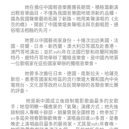
她在擔任中國輕音樂團團長期間，積極籌劃演
出輕音樂曲目，不僅為我國音樂園地增添新的品種，
還為我國聲樂藝術拓展了新路。她用美聲演唱的《北
京的橋》，開創了中國樂壇美聲唱法與京劇唱腔、通
俗唱法相融的先河。
她曾以中國藝術家身份，十幾次出訪美國、法
國、荷蘭、日本、新西蘭、澳大利亞等國及赴香港、
澳門等地演出；並於1985年在法國巴黎和荷蘭阿姆斯
特丹、鹿特丹等地舉辦了獨唱音樂會，是中國內地第
一位歌唱家在這些國家舉辦的獨唱音樂會。
她曾多次擔任日本、德國、南斯拉夫、哈薩克
斯坦、香港等國家和地區的流行樂壇大賽和國內中央
電視台、文化部等政府以及民間舉辦的各類音樂比賽
的評委。
她是新中國成立後錄制電影歌曲最多的女歌
手；她發明瞭一種應景的「氣聲」演繹方式；她先後
錄制個人專輯十餘部，銷量曾居全國榜首；她參加了
10多屆央視春節聯歡晚會，演唱曲目達20多首，是春
晚史上演唱曲目最多的藝術家。尤其是1983年春晚，