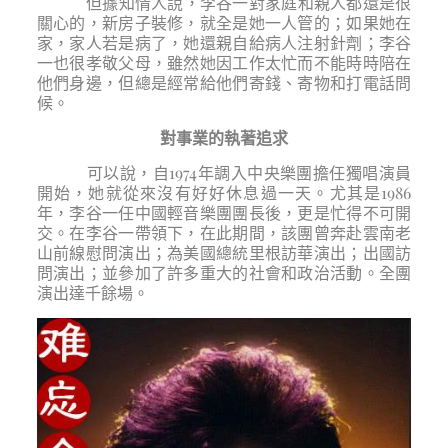
但據知情人說，李谷一對家庭和親人都還是很
關心的，新房子裝修，就全是她一人管的；如果她在
家，家人若是病了，她還親自給病人注射針劑；李谷
一也很孝敬父母，雖然她因工作太忙而不能時時陪在
他們身邊，但總是經常給他們寄錢、寄物和打電話問
候。
對事業的執著追求
可以說，自1974年調入中央樂團擔任獨唱演員
開始，她就從來沒有好好休息過一天。尤其是1986
年，李谷一任中國輕音樂團團長後，更是忙得不可開
交。在李谷一帶領下，在此期間，該團曾奔赴雲南老
山前線慰問演出；為美國總統里根訪華演出；出國訪
問演出；並參加了許多重大的社會和政治活動。全團
演出達千餘場。