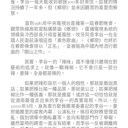
後，李谷一每天能收到歌迷100多封來信。這樣的情
況持續了一年多。但《鄉戀》並未因觀眾的喜愛而解
禁。
直到1983年中央電視台直播第一屆春節晚會，
觀眾熱線高密度點播禁曲《鄉戀》，廣播電視系統的
領導吳冷西部長只得冒著風險，咬牙同意李谷一在全
國人民面前演唱這首「黃色歌曲」。《鄉戀》也終於
在春節晚會得以「正名」，並被喻為中國內地流行歌
曲的「開山之作」。
其實，李谷一的「辣味」還不僅僅只體現在對
藝術的追求上。就像一顆辣椒，它不會只是一部分
辣，要辣，全身都是辣的。
如果把辣形容於一個人的個性，那就是敢說真
話；如果把辣比喻一種品質，那就是公正；如果把辣
椒比作一種道義，那就是擔當！或許這一切恰恰就是
從湖南藝壇走出來的李谷一的真實寫照。所以，在
2000年8月，身為東方歌舞團黨委書記的李谷一，要
怒揭團里的腐敗內幕：公演私分，賬目和財務管理混
亂，個別領導中飽私囊等。並向有關部門作了舉報。
雖然當時的調查一直沒有結果，而李谷一反被調離崗