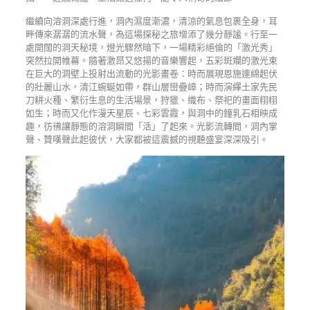
繼續向溶洞深處行進，洞內濕度漸濃，清涼的氣息包裹全身，耳
畔傳來潺潺的流水聲，為這場探秘之旅增添了幾分靜謐。行至一
處開闊的洞天秘境，燈光驟然暗下，一場精彩絕倫的「激光秀」
突然拉開帷幕。隨著激昂又悠揚的音樂響起，五彩斑斕的激光束
在巨大的洞壁上投射出流動的光影畫卷：時而展現恩施連綿起伏
的壯麗山水，清江蜿蜒如帶，群山層巒疊嶂；時而演繹土家先民
刀耕火種、繁衍生息的生活場景，狩獵、織布、祭祀的畫面栩栩
如生；時而又化作漫天星辰、七彩雲霞，與洞中的鐘乳石相映成
趣，彷彿讓靜態的溶洞瞬間「活」了起來。光影流轉間，洞內掌
聲、贊嘆聲此起彼伏，大家都被這震撼的視聽盛宴深深吸引。