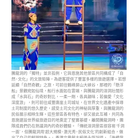
騰龍洞的「獨特」並非孤例，它與恩施其他景區共同構成了「自
然+文化」的文旅矩陣，為遊客提供了豐富多樣的旅遊選擇。若想
延續「自然奇觀」之旅，可前往鶴峰屏山大峽谷，那裡的「懸浮
船」景觀宛如仙境，船行水面如在雲端，與騰龍洞的溶洞壯闊形
成「水與石」的奇妙對比，一柔一剛，各具韻味；若偏愛「文化
深度游」，則可前往咸豐唐崖土司城址，在世界文化遺產中探尋
土司制度的悠久歷史，感受土司文化的神秘與厚重，與騰龍洞的
民俗展示相映生輝。這些景區各有特色，卻又彼此互補，共同為
恩施建設世界級旅遊目的地奠定了堅實基礎。離開騰龍洞時，團
隊成員們仍在熱議洞內的奇妙體驗。「傳統溶洞景區很容易‘千洞
一面’，但騰龍洞用‘超大規模+激光秀+民俗文化’的創新組合，做
出了自己的鮮明特色。」香港文彙報主編張永恆說道，「後續我