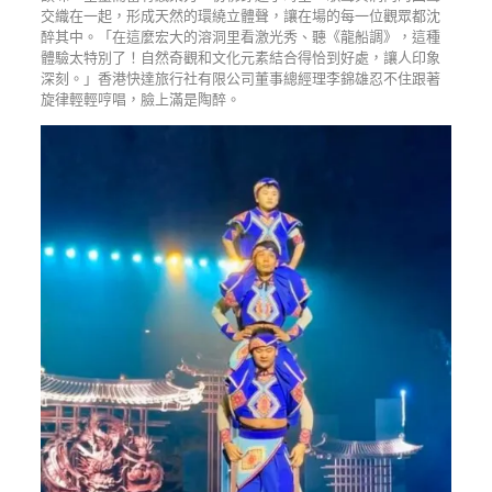
交織在一起，形成天然的環繞立體聲，讓在場的每一位觀眾都沈
醉其中。「在這麼宏大的溶洞里看激光秀、聽《龍船調》，這種
體驗太特別了！自然奇觀和文化元素結合得恰到好處，讓人印象
深刻。」香港快達旅行社有限公司董事總經理李錦雄忍不住跟著
旋律輕輕哼唱，臉上滿是陶醉。