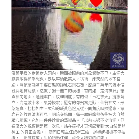
沿著平緩的步道步入洞內，瞬間被眼前的景象驚艷不已。主洞大
廳寬敞得超乎想象，足以容納數萬人，彷彿一座天然的地下宮
殿。洞頂高懸著千姿百態的鐘乳石與石筍，歷經千萬年的流水侵
蝕與地質沈積，造就了獨一無二的模樣：有的如「定海神針」筆
直插向地面，通體潔白，紋理細膩；有的似「玉柱擎天」挺拔聳
立，高達數十米，氣勢恢宏；還有的像飛禽走獸、仙翁神女，形
態逼真，栩栩如生。柔和的暖黃色燈光從不同角度映照過來，讓
岩石的紋理清晰可見，明暗交錯間，每一處細節都彷彿被大自然
精心雕琢，宛如一件件珍貴的藝術品。「以前去過不少溶洞，但
這麼大的規模還是第一次見，站在這裡才真切感受到‘大自然鬼斧
神工’的真正含義。」澳門日報主任記者王維一邊舉起相機不停拍
攝，一邊感慨道，生怕錯過任何一處令人稱奇的細節。