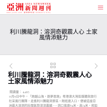
利川騰龍洞：溶洞奇觀震人心 土家
風情添魅力
利川騰龍洞：溶洞奇觀震人心
土家風情添魅力
閱讀量：
4,495
11月9日中午，「跨越山海，逐夢恩施」粵港澳大灣區媒體與旅行
社采風行團隊，走進利川騰龍洞景區。剛抵達入口，便被這座亞
洲最大溶洞的壯闊氣勢深深震撼——洞口寬達64米、高74米，宛如