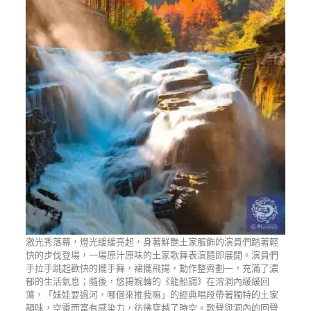
激光秀落幕，燈光緩緩亮起，身著鮮艷土家服飾的演員們踏著輕
快的步伐登場，一場原汁原味的土家歌舞表演隨即展開。演員們
手拉手跳起歡快的擺手舞，裙擺飛揚，動作整齊劃一，充滿了濃
郁的生活氣息；隨後，悠揚婉轉的《龍船調》在溶洞內緩緩回
蕩，「妹娃要過河，哪個來推我嘛」的經典唱段帶著獨特的土家
韻味，空靈而富有感染力，彷彿穿越了時空。歌聲與洞內的回聲