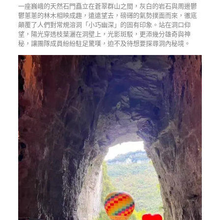
一座巍峨的天然石門矗立在蒼翠群山之間，灰白的岩石與周邊鬱
鬱蔥蔥的林木相映成趣，遠遠望去，磅礡的氣勢撲面而來，徹底
顛覆了人們對常規溶洞「小巧幽深」的固有印象。站在洞口仰
望，陽光穿透枝葉灑在洞壁上，光影斑駁，更添幾分雄奇與神
秘，讓團隊成員紛紛駐足驚嘆，迫不及待想要探尋洞內秘境。