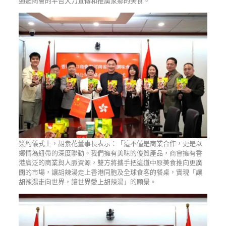
通過商會的平台大力宣傳和推廣家鄉的美食。
簽約儀式上，胡素花董事長表示：「這不僅是商業合作，更是以
鄉情為紐帶的深度聯動。我們擁有美味的優質產品，商會擁有香
港廣泛的商業與人脈資源，雙方將攜手把這道中原美食推向更廣
闊的市場，讓胡辣湯走上香港同胞及全球食客的餐桌，實現「讓
胡辣湯走向世界，讓世界愛上胡辣湯」的願景。