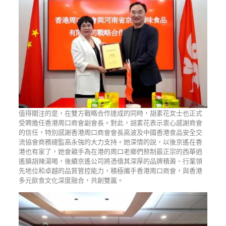
值得關注的是，在雙方戰略合作達成的同時，胡素花女士也正式
受聘擔任香港周口商會副會長。對此，胡素花表示衷心感謝商會
的信任，特別感謝香港周口商會會長高波及中國香港食品安全交
流協會商務總監高永強的大力支持。她深情的說，以後京遙在香
港也有家了，她會親手為在港的周口老鄉們熬制最正宗的西華逍
遙鎮胡辣湯喝，後續京遙公司將憑借其深厚的品牌積澱、行業領
先地位和卓越的品質管控能力，積極攜手香港周口商會，與香港
多元飲食文化深度融合，共創雙贏。