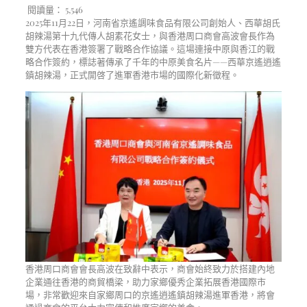
閱讀量：
5,546
2025年11月22日，河南省京遙調味食品有限公司創始人、西華胡氏
胡辣湯第十九代傳人胡素花女士，與香港周口商會高波會長作為
雙方代表在香港簽署了戰略合作協議。這場連接中原與香江的戰
略合作簽約，標誌著傳承了千年的中原美食名片——西華京遙逍遙
鎮胡辣湯，正式開啓了進軍香港市場的國際化新徵程。
香港周口商會會長高波在致辭中表示，商會始終致力於搭建內地
企業通往香港的商貿橋梁，助力家鄉優秀企業拓展香港國際市
場，非常歡迎來自家鄉周口的京遙逍遙鎮胡辣湯進軍香港，將會