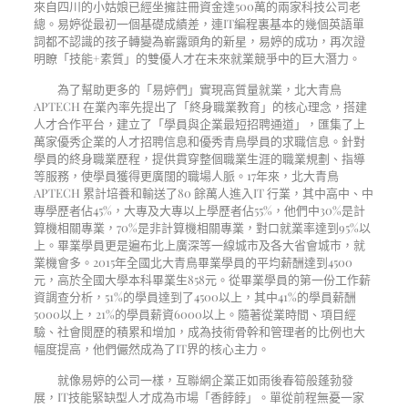
來自四川的小姑娘已經坐擁註冊資金達
500
萬的兩家科技公司老
總。易婷從最初一個基礎成績差，連
IT
編程裏基本的幾個英語單
詞都不認識的孩子轉變為嶄露頭角的新星，易婷的成功，再次證
明瞭「技能
+
素質」的雙優人才在未來就業競爭中的巨大潛力。
為了幫助更多的「易婷們」實現高質量就業，北大青鳥
APTECH
在業內率先提出了「終身職業教育」的核心理念，搭建
人才合作平台，建立了「學員與企業最短招聘通道」，匯集了上
萬家優秀企業的人才招聘信息和優秀青鳥學員的求職信息。針對
學員的終身職業歷程，提供貫穿整個職業生涯的職業規劃、指導
等服務，使學員獲得更廣闊的職場人脈。
17
年來，北大青鳥
APTECH
累計培養和輸送了
80
餘萬人進入
IT
行業，其中高中、中
專學歷者佔
45%
，大專及大專以上學歷者佔
55%
，他們中
30%
是計
算機相關專業，
70%
是非計算機相關專業，對口就業率達到
95%
以
上。畢業學員更是遍布北上廣深等一線城市及各大省會城市，就
業機會多。
2015
年全國北大青鳥畢業學員的平均薪酬達到
4500
元，高於全國大學本科畢業生
858
元。從畢業學員的第一份工作薪
資調查分析，
51%
的學員達到了
4500
以上，其中
41%
的學員薪酬
5000以
上，
21%
的學員薪資
6000
以上。隨著從業時間、項目經
驗、社會閱歷的積累和增加，成為技術骨幹和管理者的比例也大
幅度提高，他們儼然成為了
IT
界的核心主力。
就像易婷的公司一樣，互聯網企業正如雨後春筍般蓬勃發
展，
IT
技能緊缺型人才成為市場「香餑餑」。單從前程無憂一家