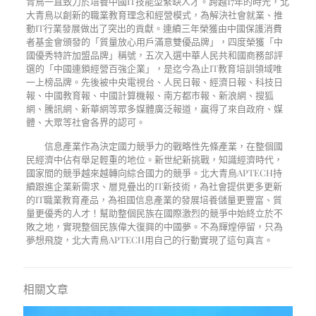
青鳥一直致力於培養中國
IT
技能型緊缺人才。跨越
17
年的時光，北
大青鳥以創新的職業教育理念和經營模式，為解決社會就業、推
動
IT
行業發展做出了突出的貢獻。連續三年榮獲由中國保護消費
者基金會頒發的「質量放心用戶滿意雙優品牌」，四度榮獲「中
國優秀特許加盟品牌」稱號，五次入選中華人民共和國商務部評
選的「中國連鎖經營百強企業」，是迄今為止
IT
教育培訓領域唯
一上榜品牌。先後被中央電視台、人民日報、經濟日報、科技日
報、中國教育報、中國計算機報、南方都市報、新浪網、搜狐
網、騰訊網、新華網等眾多媒體廣泛報道，贏得了來自政府、媒
體、大眾等社會各界的認可。
信息產業作為決定國力競爭力的戰略性先條產業，在整個國
民經濟中佔有舉足輕重的地位。新世紀新挑戰，知識經濟時代，
國家間的競爭越來越轉向綜合國力的競爭。北大青鳥
APTECH
持
續跟進企業新需求、層見疊出的
IT
新技術，為社會提供更多更新
的
IT
職業教育產品，為祖國信息產業的發展培養儲量更豐富、質
量更優秀的人才！幫助整個民族在國際激烈的競爭中始終立於不
敗之地，實現整個民族偉大復興的中國夢。不為輝煌停留，只為
夢想飛旋，北大青鳥
APTECH
用自己的行動實現了這句真言。
相關文章