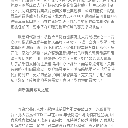
經驗。團隊成員大部分擁有知名企業實戰經驗，其中
40%
以上研
究人員同時擁有職業教育行業多年從業經驗，並時刻能從一線獲
得最新最權威的行業經驗。北大青鳥
APTECH
還組建業內首個
TAG
技術專家顧問團，由來自國家部委、
IT
名企的權威學者和技術專
家擔任顧問，奠定了在
IT
職業教育領域的專業學術地位。
順應時代發展、積極改革創新也成為北大青鳥標籤之一。青
鳥
O2O
模式將互聯基因植入品牌、研發、市場、咨詢、教學、就
業等服務環節，線上線下相結合，促進
IT
職業教育向便捷化、多
元化、高效化轉變，成為移動互聯網時代的
IT
職業教育發展新引
擎。與此同時，用戶體驗也受到高度重視，如今報名北大青鳥，
除了按學習安排前往授權培訓中心上課外，無論身處何地，只要
有網絡，打開電腦就可以登錄雲平台，隨時隨地學習。「場景時
代」的到來，更好的激發了學員學習興趣，完美提升了用戶體
驗，滿足了碎片化的學習需要，實現了教育價值最大化。
創新發展 成功之道
作為培養
IT
人才、緩解就業壓力重要突破口之一的職業教
育，北大青鳥
APTECH
早在
2000
年便創造性地將特許經營模式和
職業教育相結合，成為了國內第一家將特許經營機制引入職業培
訓領域的企業，開啓了職業教育新的發展模式，極大的加速了中