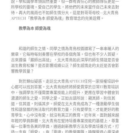
說。學知識學本領固然重要，但一群有責任心的教師隊伍更是一
所學校的靈魂。愛自己的學生，將他們的未來當作自己未來去對
待，再大的風雨也不如師生情分大，這是對哥哥母校
—
北大青鳥
APTECH
「教學為本 師愛為魂」教育理念的完美詮釋。
教學為本 師愛為魂
和諧的師生之情、同學之情為青鳥校園譜寫了一串串暖人的
樂章，它每時每刻奏響在學校的各個角落。但也有不少人質疑，
古來遵循「嚴師出高徒」，北大青鳥如此深厚的師生情誼是否會
滋生教育松懈？是否影響成績公正？師生感情走的太近是否會影
響教學質量？
對於類似疑惑，走訪北大青鳥
APTECH
任何一家授權培訓中
心都可以找到答案。北大青鳥始終將師愛貫穿於日常
IT
教育培訓
中，強調學生不僅需要專業技能上的提升，更應在學習中體會到
濃濃的師生之愛、同學之愛。正如古語所說：親其師、則信其
道，信其道，則循其步。師愛在北大青鳥成為了一種激勵學生個
性和諧發展的無法取代的教育力量，只有愛學生，才能更好的教
育學生，心中沒有愛，就沒有真正的教育。近年來，面對越來越
年輕的學員群體，北大青鳥在堅持培養專業技能的基礎上，尊重
每一位秉性各異的學員，通過創新教學方法及學員培養方式，打
造一支有「師愛」、有「靈魂」的教學團隊，喚醒學員心靈深處