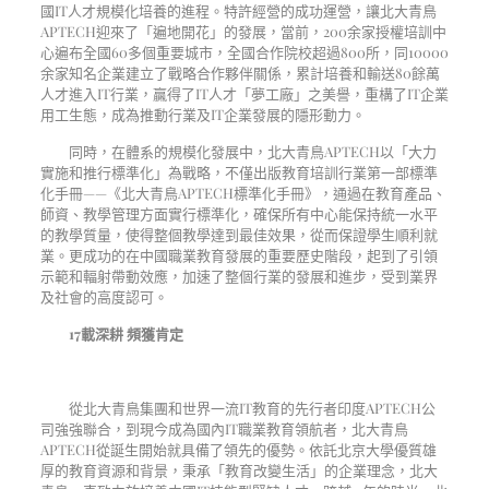
國
IT
人才規模化培養的進程。特許經營的成功運營，讓北大青鳥
APTECH
迎來了「遍地開花」的發展，當前，
200
余家授權培訓中
心遍布全國
60
多個重要城市，全國合作院校超過
800
所，同
10000
余家知名企業建立了戰略合作夥伴關係，累計培養和輸送
80
餘萬
人才進入
IT
行業，贏得了
IT
人才「夢工廠」之美譽，重構了
IT
企業
用工生態，成為推動行業及
IT
企業發展的隱形動力。
同時，在體系的規模化發展中，北大青鳥
APTECH
以「大力
實施和推行標準化」為戰略，不僅出版教育培訓行業第一部標準
化手冊——《北大青鳥
APTECH
標準化手冊》，通過在教育產品、
師資、教學管理方面實行標準化，確保所有中心能保持統一水平
的教學質量，使得整個教學達到最佳效果，從而保證學生順利就
業。更成功的在中國職業教育發展的重要歷史階段，起到了引領
示範和輻射帶動效應，加速了整個行業的發展和進步，受到業界
及社會的高度認可。
17
載深耕 頻獲肯定
從北大青鳥集團和世界一流
IT
教育的先行者印度
APTECH
公
司強強聯合，到現今成為國內
IT
職業教育領航者，北大青鳥
APTECH
從誕生開始就具備了領先的優勢。依託北京大學優質雄
厚的教育資源和背景，秉承「教育改變生活」的企業理念，北大