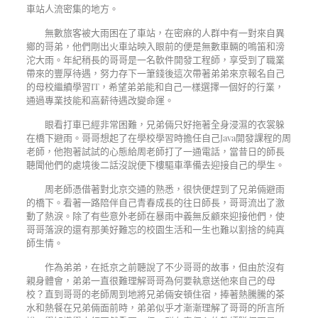
車站人流密集的地方。
無數旅客被大雨困在了車站，在密麻的人群中有一對來自異
鄉的哥弟，他們剛出火車站映入眼前的便是無數車輛的鳴笛和滂
沱大雨。年紀稍長的哥哥是一名軟件開發工程師，享受到了職業
帶來的豐厚待遇，努力存下一筆錢後這次帶著弟弟來京報名自己
的母校繼續學習
IT
，希望弟弟能和自己一樣選擇一個好的行業，
通過專業技能和高薪待遇改變命運。
眼看打車已經非常困難，兄弟倆只好拖著全身浸濕的衣裳躲
在橋下避雨。哥哥想起了在學校學習時擔任自己
Java
開發課程的周
老師，他抱著試試的心態給周老師打了一通電話，當昔日的師長
聽聞他們的處境後二話沒說便下樓驅車準備去迎接自己的學生。
周老師憑借著對北京交通的熟悉，很快便趕到了兄弟倆避雨
的橋下。看著一路陪伴自己青春成長的往日師長，哥哥流出了激
動了熱淚。除了有些意外老師在暴雨中義無反顧來迎接他們，使
哥哥落淚的還有那美好難忘的校園生活和一生也難以割捨的純真
師生情。
作為弟弟，在抵京之前聽說了不少哥哥的故事，但由於沒有
親身體會，弟弟一直很難理解哥哥為何要執意送他來自己的母
校？直到哥哥的老師周到地將兄弟倆安頓住宿，捧著熱騰騰的茶
水和熱餐在兄弟倆面前時，弟弟似乎才漸漸理解了哥哥的所言所