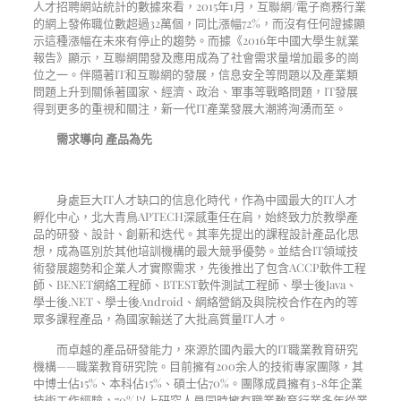
人才招聘網站統計的數據來看，
2015
年
1
月，互聯網
/
電子商務行業
的網上發佈職位數超過
32
萬個，同比漲幅
72%
，而沒有任何證據顯
示這種漲幅在未來有停止的趨勢。而據《
2016
年中國大學生就業
報告》顯示，互聯網開發及應用成為了社會需求量增加最多的崗
位之一。伴隨著
IT
和互聯網的發展，信息安全等問題以及產業類
問題上升到關係著國家、經濟、政治、軍事等戰略問題，
IT
發展
得到更多的重視和關注，新一代
IT
產業發展大潮將洶湧而至。
需求導向 產品為先
身處巨大
IT
人才缺口的信息化時代，作為中國最大的
IT
人才
孵化中心，北大青鳥
APTECH
深感重任在肩，始終致力於教學產
品的研發、設計、創新和迭代。其率先提出的課程設計產品化思
想，成為區別於其他培訓機構的最大競爭優勢。並結合
IT
領域技
術發展趨勢和企業人才實際需求，先後推出了包含
ACCP
軟件工程
師、
BENET
網絡工程師、
BTEST
軟件測試工程師、學士後
Java
、
學士後
.NET
、學士後
Android
、網絡營銷及與院校合作在內的等
眾多課程產品，為國家輸送了大批高質量
IT
人才。
而卓越的產品研發能力，來源於國內最大的
IT
職業教育研究
機構——職業教育研究院。目前擁有
200
余人的技術專家團隊，其
中博士佔
15%
、本科佔
15%
、碩士佔
70%
。團隊成員擁有
3-8
年企業
技術工作經驗，
70%
以上研究人員同時擁有職業教育行業多年從業