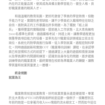
內在的正能量品質，使其成為具備主動學習能力、健全人格、良
好職業素養的精英人才。
和諧溫暖的教育氛圍，更好的激發了學員的學習熱情，但動
手能力不足、實踐性差等缺陷，讓不少學員初入職場時往往缺乏
自信，面對真正的工作暴露出許多問題。為了擺脫「紙上談
兵」，獲得豐富的實戰經驗，提前進入工作狀態，北大青鳥擁有
7000
名標準化師資，通過嚴格考試，持證上崗，讓教學過程更加
側重學員項目能力的培養，並率先在
IT
職業培訓領域設立班主任
崗位，系統化的對學員進行指導，從入學到就業，過程控制科學
化。同時通過創新和實施
COT
（職業導向訓練）課程，在承認學
員已有習慣和方式的前提下，通過課堂上大量的遊戲和情景演練
以及學員課外的閱讀
和練習，認識到自身存在的問題，逐步遞進
訓練學員的職業素質，最終實現在校即為準職業人的轉變，讓教
學質量和就業質量更上一層樓。
終身規劃
就業為王
職業教育就是就業教育，好的就業質量永遠是硬道理。畢業
於北大青鳥
APTECH
的學員易婷就是這麼一個例子，很難想到五
年前的她是一位拿著月收入
600
塊錢的流水線女工。然而如今這位