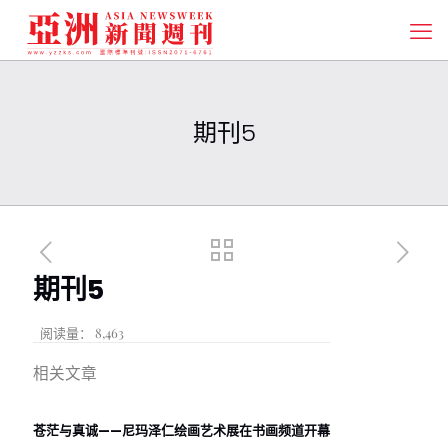
期刊5
期刊5
阅读量：
8,463
相关文章
苍茫与真诚——尼玛泽仁绘画艺术展在书画频道开幕