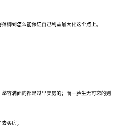
得落脚到怎么能保证自己利益最大化这个点上。
；愁容满面的都是过早卖房的；而一脸生无可恋的则
了去买房；