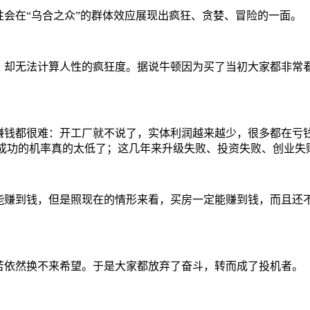
性会在
“
乌合之众
”
的群体效应展现出疯狂、贪婪、冒险的一面。
，却无法计算人性的疯狂度。据说牛顿因为买了当初大家都非常
赚钱都很难：开工厂就不说了，实体利润越来越少，很多都在亏
成功的机率真的太低了；这几年来升级失败、投资失败、创业失
能赚到钱，但是照现在的情形来看，买房一定能赚到钱，而且还
苦依然换不来希望。于是大家都放弃了奋斗，转而成了投机者。