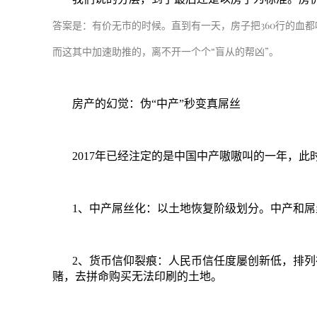
答案是：有价无市的时候。直到有一天，房子把
360
行的血都
而这其中加速助推的，离不开一个个
“
盲从的帮凶
”
。
房产的幻觉：伪
“
中产
”
秒变真屌丝
2017
年已经注定的是中国中产嗷嗷叫的一年，此
1
、
中产屌丝化
：以土地恢复阶级划分。中产和屌
2
、
货币信仰裂痕
：人民币信任度屡创新低，排列
赌，去拼命购买无法印刷的土地。