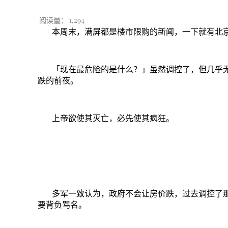
阅读量：
1,294
本周末，满屏都是楼市限购的新闻，一下就有北
「现在最危险的是什么？」虽然调控了，但几乎
跌的前夜。
上帝欲使其灭亡，必先使其疯狂。
多军一致认为，
政府不会让房价跌
，过去调控了
要背负骂名。