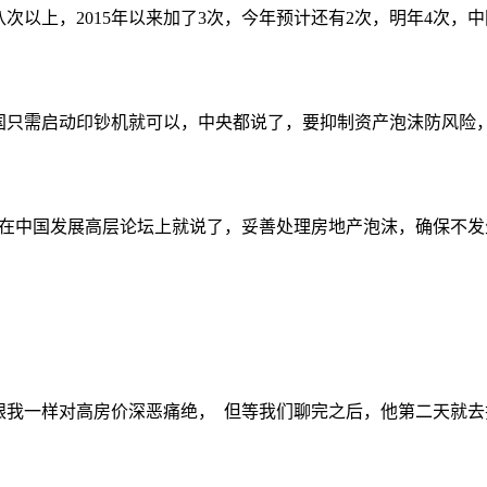
八次以上，
2015
年以来加了
3
次，今年预计还有
2
次，明年
4
次，中
国只需启动印钞机就可以，中央都说了，要抑制资产泡沫防风险
在中国发展高层论坛上就说了，妥善处理房地产泡沫，确保不发
跟我一样对高房价深恶痛绝，
但等我们聊完之后，他第二天就去