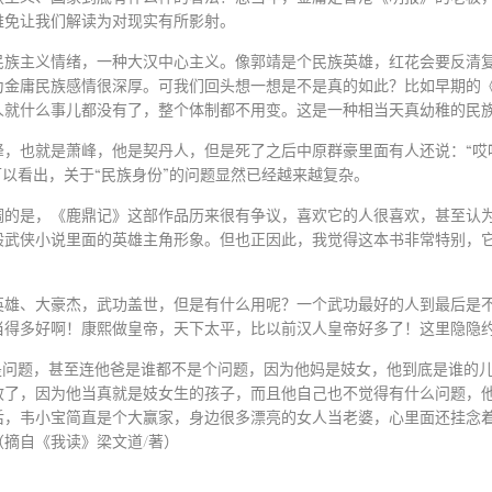
难免让我们解读为对现实有所影射。
民族主义情绪，一种大汉中心主义。像郭靖是个民族英雄，红花会要反清
金庸民族感情很深厚。可我们回头想一想是不是真的如此？比如早期的《
人就什么事儿都没有了，整个体制都不用变。这是一种相当天真幼稚的民
，也就是萧峰，他是契丹人，但是死了之后中原群豪里面有人还说：“哎
可以看出，关于“民族身份”的问题显然已经越来越复杂。
调的是，《鹿鼎记》这部作品历来很有争议，喜欢它的人很喜欢，甚至认
般武侠小说里面的英雄主角形象。但也正因此，我觉得这本书非常特别，
英雄、大豪杰，武功盖世，但是有什么用呢？一个武功最好的人到最后是
当得多好啊！康熙做皇帝，天下太平，比以前汉人皇帝好多了！这里隐隐
是问题，甚至连他爸是谁都不是个问题，因为他妈是妓女，他到底是谁的
效了，因为他当真就是妓女生的孩子，而且他自己也不觉得有什么问题，
后，韦小宝简直是个大赢家，身边很多漂亮的女人当老婆，心里面还挂念
（摘自《我读》梁文道
/
著）