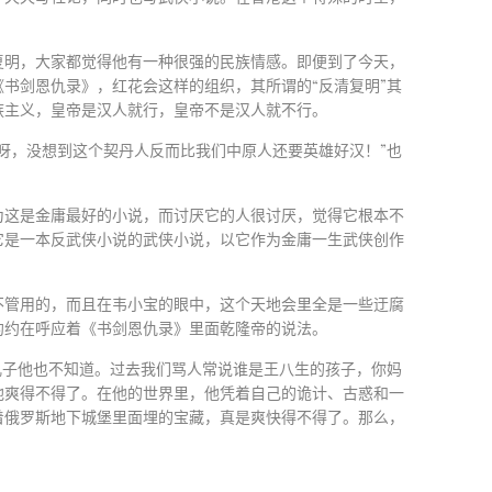
复明，大家都觉得他有一种很强的民族情感。即便到了今天，
书剑恩仇录》，红花会这样的组织，其所谓的“反清复明”其
族主义，皇帝是汉人就行，皇帝不是汉人就不行。
呀，没想到这个契丹人反而比我们中原人还要英雄好汉！”也
为这是金庸最好的小说，而讨厌它的人很讨厌，觉得它根本不
它是一本反武侠小说的武侠小说，以它作为金庸一生武侠创作
不管用的，而且在韦小宝的眼中，这个天地会里全是一些迂腐
约约在呼应着《书剑恩仇录》里面乾隆帝的说法。
儿子他也不知道。过去我们骂人常说谁是王八生的孩子，你妈
他爽得不得了。在他的世界里，他凭着自己的诡计、古惑和一
着俄罗斯地下城堡里面埋的宝藏，真是爽快得不得了。那么，