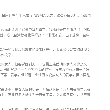
见金庸在整个华人世界的影响力之大、读者范围之广。与此同
，台湾那边则觉得他崇拜毛泽东。我小时候在台湾念书，记得
英雄，所以台湾就据此觉得这个书非常不妥，出于妥协，金庸
其是一些受过高深教育的读者眼光中，金庸多少是有点歧视女
不胜枚举。
众的女人，但要说练到天下一等最上乘武功的女人却少之又
庸却把他写成了一个不男不女的怪物。写东方不败本来是个好
天下第一武学，但却是一个让男人变成女人的武学，因此葵花
本来谈不上是女人练的功夫，但梅超风练了九阴白骨爪之后就
功夫。因此很多人就认为金庸骨子里对女人很不客气，甚至是
，天天写社论，同时也写武侠小说。在香港这个特殊的时空，