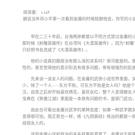
阅读量：
1,148
据说当年邓小平第一次看到金庸的时候就跟他说，你写的小
早在二三十年前，台海两岸都曾以不同方式禁过金庸的
那时候《射雕英雄传》在台湾叫《大漠英雄传》，因为“射雕
只好把书名改成了《大漠英雄传》。
他的小说真的跟政治有那么深的关系吗？很可能是的。
性的，甚至觉得他的意识形态有很多问题，带有很强烈的民
先来谈一谈女人的问题。在金庸的武侠小说世界里面，
少，除了一个人
——
东方不败。可东方不败是女人吗？他是
汉，自宫之后却开始喜欢绣花，喜欢女红，整个人变得跟女人
宝典在《笑傲江湖》里面是一本很有问题的书，是邪门武功
由此也可看出金庸对武学的某种态度：如果一种武学跟
变得很可怕，周芷若也一样，练《九阴真经》练出的都是一
歧视女人的。
说到金庸小说和政治的关系就更有意思了。金庸对于民