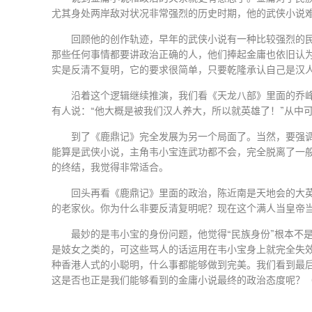
尤其身处两岸敌对状况非常强烈的历史时期，他的武侠小说
回顾他的创作轨迹，早年的武侠小说有一种比较强烈的
那些任何事情都要讲政治正确的人，他们捧起金庸也依旧认为
实是反清不复明，它的要求很简单，只要乾隆承认自己是汉
沿着这个逻辑继续推演，我们看《天龙八部》里面的乔峰
有人说：“他大概是被我们汉人养大，所以就英雄了！”从中
到了《鹿鼎记》完全发展为另一个局面了。当然，要强
能算是武侠小说，主角韦小宝连武功都不会，完全脱离了一
的终结，我觉得非常适合。
回头再看《鹿鼎记》里面的政治，陈近南是天地会的大
的老家伙。你为什么非要反清复明呢？现在这个满人当皇帝
最妙的是韦小宝的身份问题，他觉得“民族身份”根本不
是妓女之类的，可这些骂人的话运用在韦小宝身上就完全失
种香港人式的小聪明，什么事都能够做到完美。我们看到最
这是否也正是我们能够看到的金庸小说最终的政治态度呢？