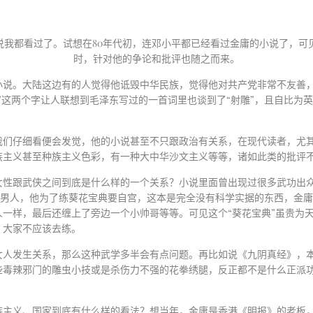
说我都看过了。试想在
80
年代初，连邓小平都已经看过金庸的小说了，可
时，针对他的争论和批评也随之而来。
小说。大陆这边有的人觉得他诋毁中华民族，觉得他对共产党非常不友善
”这两个字让人联想到毛泽东写过的一首词里也谈到了“射雕”，且自比为
我们仔细看便会发觉，他的小说甚至不只跟政治有关系，在现代读者，尤
族主义甚至种族主义色彩，有一种大中华沙文主义等等，诸如此类的批评
女性跟武侠之间到底是什么样的一个关系？小说里面曾出现过很多武功出
个男人，他为了练葵花宝典要自宫，这本是完全没有科学实据的东西，金
一样，最后还缠上了旁边一个小帅哥等等。可见这个“葵花宝典”虽贵为
，大家不应该去练。
女人发生关系，那么这种武学多半会有点问题。再比如说《九阴真经》，
些毒辣邪门的雕虫小技或是杀伤力不强的花拳绣腿，反正都不是什么正派
族主义、国家到底有什么样的看法？想当年，金庸是香港《明报》的老板