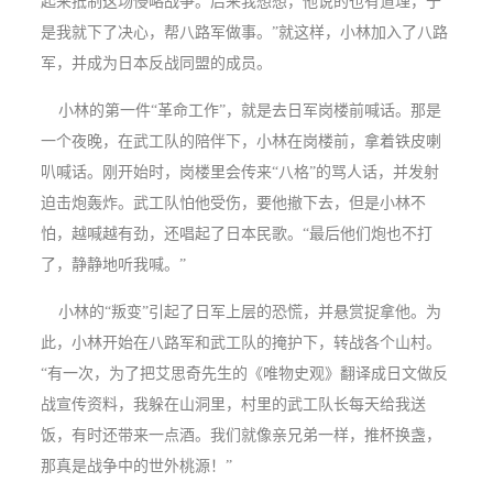
起来抵制这场侵略战争。后来我想想，他说的也有道理，于
是我就下了决心，帮八路军做事。”就这样，小林加入了八路
军，并成为日本反战同盟的成员。
小林的第一件“革命工作”，就是去日军岗楼前喊话。那是
一个夜晚，在武工队的陪伴下，小林在岗楼前，拿着铁皮喇
叭喊话。刚开始时，岗楼里会传来“八格”的骂人话，并发射
迫击炮轰炸。武工队怕他受伤，要他撤下去，但是小林不
怕，越喊越有劲，还唱起了日本民歌。“最后他们炮也不打
了，静静地听我喊。”
小林的“叛变”引起了日军上层的恐慌，并悬赏捉拿他。为
此，小林开始在八路军和武工队的掩护下，转战各个山村。
“有一次，为了把艾思奇先生的《唯物史观》翻译成日文做反
战宣传资料，我躲在山洞里，村里的武工队长每天给我送
饭，有时还带来一点酒。我们就像亲兄弟一样，推杯换盏，
那真是战争中的世外桃源！”