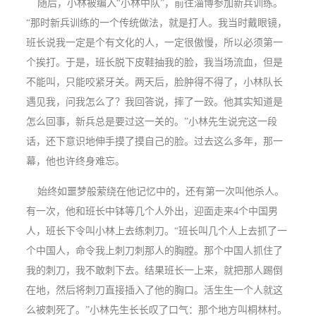
随后，小林被编入“小林中队”，前往淄博参加新兵训练。
“那时新兵训练的一个传统做法，就是打人。我当时戴眼镜，
班长说我一定是个有文化的人，一定很傲慢，所以必须第一
个挨打。于是，班长脱下皮鞋抽我的脸，我当场流血，但是
不能叫，只能咬紧牙关。两天后，脸肿得不得了，小林队长
遇见我，问我怎么了？我回答说，摔了一跤。他其实知道是
怎么回事，新兵总是要过这一关的。”小林先生说完这一段
话，还下意识地伸手摸了摸自己的脸。过去这么多年，那一
幕，他也许终身难忘。
始终如噩梦般萦绕在他记忆中的，还有第一次叫他杀人。
有一次，他和班长中钵等几个人外出，迎面走来4个中国男
人，班长下令叫小林上去练刺刀。“班长叫几个人上去抓了一
个中国人，命令我上刺刀刺那人的胸膛。那个中国人抓住了
我的刺刀，我不敢刺下去。结果班长一上来，就把那人踢倒
在地，然后将刺刀直接插入了他的胸口。活生生一个人就这
么被刺死了。”小林先生长长叹了口气：那个地方叫桐林村。