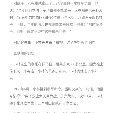
刚落座，老先生就拿出了自己珍藏的一枚枚军功章，他
说：“当年回日本时，军功章都不能带来，这些都是后来补发
的。”记者努力想象眼前的这位瘦小老人穿上八路军军服的样
子。可惜，当年的照片也都没能带来日本。他说：“那时没法
子，组织上规定不能带这些东西回来。”
回忆起往事，小林先生来了精神，讲了整整两个小时。
噩梦般的记忆
小林先生的老家在群马县，距离东京300多公里。因为祖上
传下来一座寺庙，小林的爸爸是和尚，小林也就成了小和
尚。
1939年6月，小林接到参军命令。当时父亲的一句话，他至
今记得：“男子汉应为天皇而战，是光荣的。”次年1月，小林
随华北派遣军第十二军畈田部队在青岛登陆。