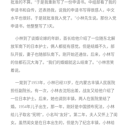
批准的不算。“于是我重新写了一份申请书。中组部看了我的
申请书和自传，还表扬我，说我的申请书写得很感人，中文
水平也很好。于是就批准我入党了。”小林先生说。那份入党
申请书，他整整写了3天。
小林到了谈婚论嫁的年龄，首长给他介绍了一位随东北解
放军南下的日本护士，俩人都挺有感觉。但是结婚不久，部
队开拔，妻子也随部队南下。刚开始还通信，后来，小林写
的信都石沉大海了。“我们的婚姻就这么结束了。”小林苦笑
着说。
一晃到了1953年，小林已经33岁，在内蒙古丰镇人民医院
担任副院长。有一次，小林去沈阳出差，战友又给他介绍了
一位日本护士。后来，她也调到丰镇，两人在医院里结了
婚。1954年儿子出生，那一年，刚好是中国颁布宪法，小林
给儿子取名“宪明”，小名叫“友好”。第二年，夫人又怀上了闺
女。虽然闺女是在日本出生的，但是为了纪念丰镇，小林给