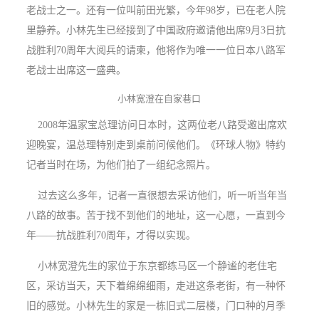
老战士之一。还有一位叫前田光繁，今年98岁，已在老人院
里静养。小林先生已经接到了中国政府邀请他出席9月3日抗
战胜利70周年大阅兵的请柬，他将作为唯一一位日本八路军
老战士出席这一盛典。
小林宽澄在自家巷口
2008年温家宝总理访问日本时，这两位老八路受邀出席欢
迎晚宴，温总理特别走到桌前问候他们。《环球人物》特约
记者当时在场，为他们拍了一组纪念照片。
过去这么多年，记者一直很想去采访他们，听一听当年当
八路的故事。苦于找不到他们的地址，这一心愿，一直到今
年——抗战胜利70周年，才得以实现。
小林宽澄先生的家位于东京都练马区一个静谧的老住宅
区，采访当天，天下着绵绵细雨，走进这条老街，有一种怀
旧的感觉。小林先生的家是一栋旧式二层楼，门口种的月季