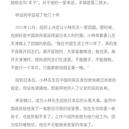
她取名叫“丰子”。对于他的一家来说，丰镇是第二故乡。
特设岗亭监视了他几十年
1955年12月，组织上决定让小林先生一家回国。那时候，
也刚好是中国政府遣返残留日本人的时期，小林带着妻儿在
天津踏上了回国的航程。“我在中国生活工作15年了，真的舍
不得离开同志们。离开医院时，大家留着眼泪，我也哭。离
开天津港时，我知道同志们在送我，不能握手，不能拥抱，
不能行一个军礼，只能默默地相互看一眼。”
回到日本后，小林先生在中国的真实身份很快被日本政府
锁定。但没有逮捕他，而是将他列入了公安的监控名单。
养家糊口，成为小林先生回到日本后的头等大事。虽然中
国政府给他发了一笔数目可观的安家费，但在东京购置一栋
房子，也就所剩不多了。工作介绍所拒绝为他介绍工作。因
为信仰唯物论，他也不可能继承老家的寺庙了。