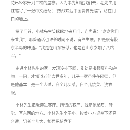
花已经攀升到二楼的屋檐。因为事先知道我们去，老先生用
红笔写了一张中文纸条：“热烈欢迎中国贵宾光临”，贴在门
口的墙上。
摁了门铃，小林先生笑眯眯地来开门，连声说：“谢谢你们
来看我”。那普通话也许长时间不说，有些生硬，但是很有胶
东半岛的味道。“我是在山东被俘，也是在山东参加了八路
军。”
走进小林先生的家，发现没处下脚，到处是书籍资料和杂
物。一问，才知道老伴去世多年，儿子一家虽住在隔壁，但
是他基本上是一个人过，自个儿买菜，自个儿烧菜、洗衣
服。
小林先生把我迎进客厅。所谓的客厅，就是他起居、睡
觉、写东西的地方。小林先生个子小，挨着小方桌坐下还真
合适，记者个儿大，勉强把腿盘下。