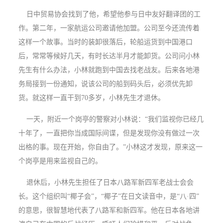
日中贸易协会找到了他，希望他参与日中友好翻译团的工
作。第二年，一家航运公司邀请他加盟。公司至今还流传着
这样一个故事。当时的装卸很落后，轮船运货到中国港口
后，常常等候好几天，有时长达半月才能卸货。公司问小林
先生有什么办法，小林就跑到中国去找老战友。后来各地港
务局接到一份通知，说该公司的船到码头后，必须优先卸
货。就这样一直干到70多岁，小林先生才退休。
一天，附近一个岗亭的警察对小林说：“我们监视你已经几
十年了，一直把你当成国际间谍，但是发现你没有做过一次
出格的事。现在开始，你自由了。”小林这才发现，原来这一
个岗亭是用来监视自己的。
退休后，小林先生担任了日本八路军新四军老战士会会
长。这个组织叫“椰子会”，“椰子”在日文读音中，是“八·四”
的意思，很智慧地代表了八路军和新四军。他在日本各地讲