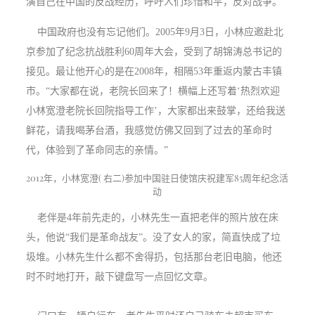
演自己在中国的反战经历，呼吁人们珍惜和平，反对战争。
中国政府也没有忘记他们。2005年9月3日，小林应邀赴北
京参加了纪念抗战胜利60周年大会，受到了胡锦涛总书记的
接见。最让他开心的是在2008年，相隔53年重返内蒙古丰镇
市。“大家都在说，老院长回来了！横幅上还写着‘热烈欢迎
小林宽澄老院长回院指导工作’，大家都出来鼓掌，还给我送
鲜花，请我喝茅台酒，我感觉仿佛又回到了过去的革命时
代，体验到了革命同志的亲情。”
2012年，小林宽澄( 右二)参加中国驻日使馆庆祝建军85周年纪念活
动
老伴是4年前先走的，小林先生一直把老伴的照片放在床
头，他说“我们是革命战友”。没了女人的家，简直快成了垃
圾堆。小林先生什么都不舍得扔，包括那台老旧电脑，他还
时不时地打开，敲下键盘写一点回忆文章。