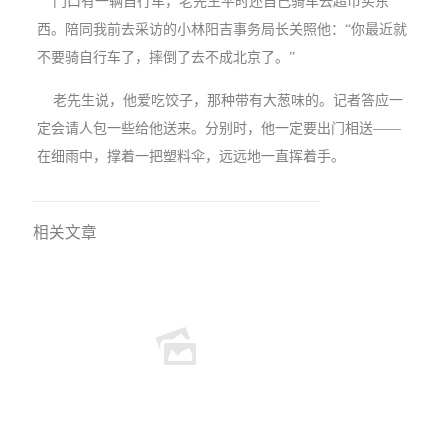
门口有一辆自行车，老先生平时还自己骑车去超市买东
西。陪同我前去采访的小林阳吉事务局长关照他：“你最近就
不要骑自行车了，摔倒了去不成北京了。”
老先生说，他爱吃饺子，那种带有大葱味的。记者答应一
定会请人包一些给他送来。分别时，他一定要出门相送——
在细雨中，撑着一把塑料伞，远远地一直挥着手。
相关文章