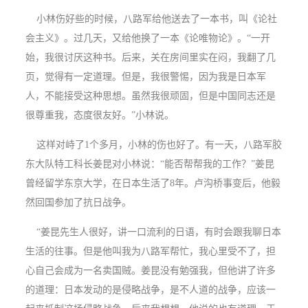
小林伤好些的时候，八路军给他送去了一本书，叫《论社
会主义》。过几天，又给他换了一本《论唯物论》。“一开
始，我很讨厌这种书。后来，关在房间里实在闷，我翻了几
页，觉得有一定道理。但是，我很警惕，因为我是日本军
人，不能接受这种思想。虽然我很顽固，但是中国同志还是
很尊重我，态度很友好。”小林说。
这样对峙了1个多月，小林的伤也好了。有一天，八路军胶
东大队特工科长姜昆对小林说：“能否帮帮我的工作？”姜昆
曾经留学东京大学，在日本生活了8年。卢沟桥事变后，他毅
然回国参加了抗日战争。
“姜昆先生人很好，讲一口流利的日语，有时会跟我聊日本
生活的往事。但是他叫我为八路军帮忙，我心里受不了，担
心自己会成为一名卖国贼。姜昆没有勉强我，但他讲了许多
的道理：日本发动的是侵略战争，是不人道的战争，应该一