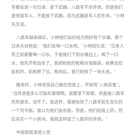
军都会说一句日语：放下武器，八路军不杀俘虏。但是我们
是帝国军人，不能放下武器，因为武器是军人的生命。”小林
先生说。
八路军越来越近，小林他们站的地方刚好有个水塘。那个
日本兵对他说：“我们去喝一口水吧。”小林回忆说：“日本人
死之前都要喝一口水。于是我们下到水塘边上，喝了一口
水，他先开枪自杀了。我把机枪的枪眼对准脑袋，结果去扣
扳机时，机枪移了位，枪响后，我只削掉了一块头皮。”
醒来时，小林发现自己躺在担架上，开始骂“八格亚鲁”。
“当俘虏是多么可耻的事情啊。我要滚下担架，但是被八路军
死死摁住，动不了。就这样，我被抬到了八路军胶东支队的
一个司令部。我以为他们会杀我，但是，他们给我上药，然
后关在一个小房间，我就这样成了八路军的俘虏。”
中组部批准他入党