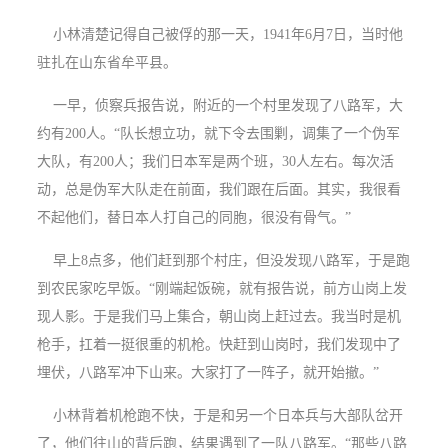
小林清楚记得自己被俘的那一天，1941年6月7日，当时他
驻扎在山东省牟平县。
一早，侦察兵报告说，附近的一个村里发现了八路军，大
约有200人。“队长想立功，就下令去围剿，调集了一个伪军
大队，有200人；我们日本军是两个班，30人左右。每次活
动，总是伪军大队走在前面，我们跟在后面。其实，我很看
不起他们，替日本人打自己的同胞，很没有骨气。”
早上8点多，他们赶到那个村庄，但没发现八路军，于是跑
到农民家吃早饭。“刚端起饭碗，就有报告说，前方山岗上发
现人影。于是我们马上集合，朝山岗上赶过去。我当时是机
枪手，扛着一挺很重的机枪。快赶到山岗时，我们发现中了
埋伏，八路军冲下山来。大家打了一阵子，就开始撤。”
小林背着机枪跑不快，于是和另一个日本兵与大部队岔开
了，他们往山的背后跑，结果遇到了一队八路军。“那些八路