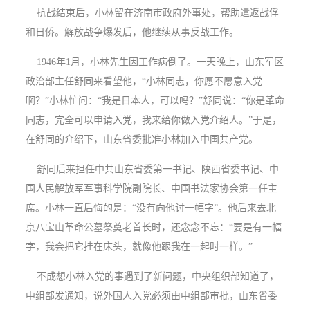
抗战结束后，小林留在济南市政府外事处，帮助遣返战俘
和日侨。解放战争爆发后，他继续从事反战工作。
1946年1月，小林先生因工作病倒了。一天晚上，山东军区
政治部主任舒同来看望他，“小林同志，你愿不愿意入党
啊？”小林忙问：“我是日本人，可以吗？”舒同说：“你是革命
同志，完全可以申请入党，我来给你做入党介绍人。”于是，
在舒同的介绍下，山东省委批准小林加入中国共产党。
舒同后来担任中共山东省委第一书记、陕西省委书记、中
国人民解放军军事科学院副院长、中国书法家协会第一任主
席。小林一直后悔的是：“没有向他讨一幅字”。他后来去北
京八宝山革命公墓祭奠老首长时，还念念不忘：“要是有一幅
字，我会把它挂在床头，就像他跟我在一起时一样。”
不成想小林入党的事遇到了新问题，中央组织部知道了，
中组部发通知，说外国人入党必须由中组部审批，山东省委