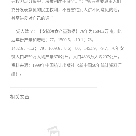
导权力过分集中，决策制度不健全。”；“领导者要尊重人们
充分发表意见的民主权利，不要害怕别人讲不同意见的话，
甚至讲反对自己的话＂。
党人碑 V：【安徽粮食产量数据】76年为1684.2万吨，此
后年份产量和增幅：77，1500.5，-10.1；78，
1482.6，-1.2； 79，1609.6，8.6； 80，1453.9，-9.7。76年安
徽人口4559万人均产量370公斤，人口4893万人均297公斤。
资料来源：1999年中国统计出版社《新中国50年统计资料汇
编》。
相关文章