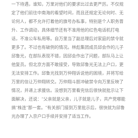
一下待遇，谁知，万里对他们的要求比过去更严厉。不仅规
定了他们前往中南海的看望时间，而且还规定无论何时、无
论何人，都不允许打着他的旗号办私事，特别是个人职务晋
升、工作调动，具体细节还有不准用他的红色电话机打电
话，不准公车私用等。自万里当了副总理后对家庭的禁令就
更多了。不过也有破例的情况。林彪集团成员邱会作的儿子
邱鲁光，在部队表现不错，因邱会作出了问题，部队马上让
他复员。但北京方面不敢接受，导致邱鲁光无法上户口，更
无法安排工作。邱鲁光找到万仲翔诉说他的困境，并将写给
万里的信让万仲翔转交。万仲翔斗胆冲破禁令向万里反映了
情况，并递上求援信。没想到万里看完信后很快就批示让下
面解决，还说：“父亲就是父亲，儿子就是儿子，共产党哪能
搞”株连”那一套。”有关部门接到万里批示后，很快就为邱鲁
光办理了入京户口手续并安排了适当工作。