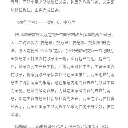
等等；而邓小平之所以信任父亲，也因为危急时刻，父亲都
能够扛得住，出色完成任务。”
《南华早报》——要吃米，找万里
四川和安徽被认为是揭开中国农村改革序幕的两个省份，
因此当时流传着“要吃米，找万里；要吃粮，找紫阳”的说
法。原因是粉碎“四人帮”之后，担任安徽省委第一书记的万
里参与带头打响农村改革第一炮，实行包产到组、包产到
户，赋予农民生产自主权。后来万里调任中央，主管全国农
村改革，将家庭联产承保责任制在全国推广。万里逝世的消
息由澎湃新闻率先报道，这在报道内地高官去世的领域中极
为罕见。通常高级别官员，尤其是国家级高官的去世的消
息，都是由官方通讯社新华社首先发布。万里之子万伯翱曾
经表示，万里和国家主席习近平父亲习仲勋十分交好，友情
深厚。
财新网——元老万里99岁辞世 促改革兴法制功勋卓著