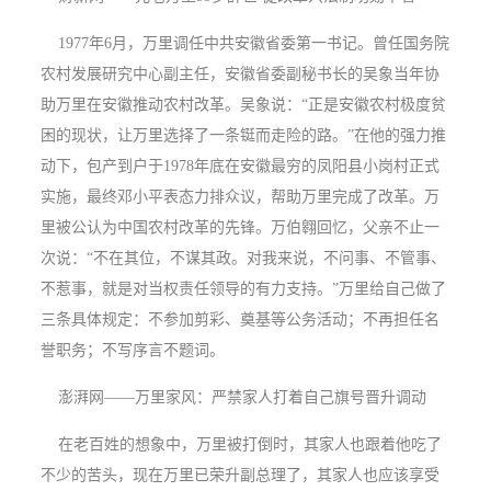
1977年6月，万里调任中共安徽省委第一书记。曾任国务院
农村发展研究中心副主任，安徽省委副秘书长的吴象当年协
助万里在安徽推动农村改革。吴象说：“正是安徽农村极度贫
困的现状，让万里选择了一条铤而走险的路。”在他的强力推
动下，包产到户于1978年底在安徽最穷的凤阳县小岗村正式
实施，最终邓小平表态力排众议，帮助万里完成了改革。万
里被公认为中国农村改革的先锋。万伯翱回忆，父亲不止一
次说：“不在其位，不谋其政。对我来说，不问事、不管事、
不惹事，就是对当权责任领导的有力支持。”万里给自己做了
三条具体规定：不参加剪彩、奠基等公务活动；不再担任名
誉职务；不写序言不题词。
澎湃网——万里家风：严禁家人打着自己旗号晋升调动
在老百姓的想象中，万里被打倒时，其家人也跟着他吃了
不少的苦头，现在万里已荣升副总理了，其家人也应该享受