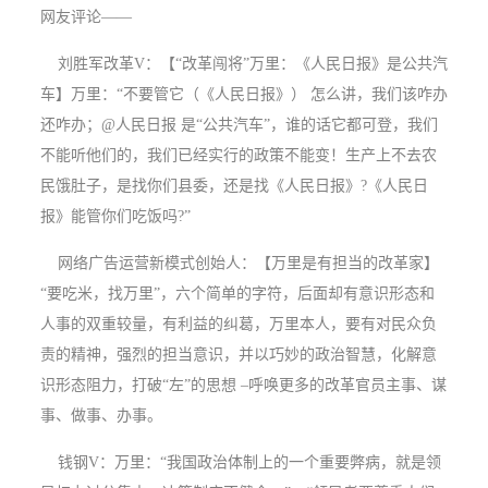
网友评论——
刘胜军改革V：【“改革闯将”万里：《人民日报》是公共汽
车】万里：“不要管它（《人民日报》） 怎么讲，我们该咋办
还咋办；@人民日报 是“公共汽车”，谁的话它都可登，我们
不能听他们的，我们已经实行的政策不能变！生产上不去农
民饿肚子，是找你们县委，还是找《人民日报》?《人民日
报》能管你们吃饭吗?”
网络广告运营新模式创始人：【万里是有担当的改革家】
“要吃米，找万里”，六个简单的字符，后面却有意识形态和
人事的双重较量，有利益的纠葛，万里本人，要有对民众负
责的精神，强烈的担当意识，并以巧妙的政治智慧，化解意
识形态阻力，打破“左”的思想 –呼唤更多的改革官员主事、谋
事、做事、办事。
钱钢V：万里：“我国政治体制上的一个重要弊病，就是领