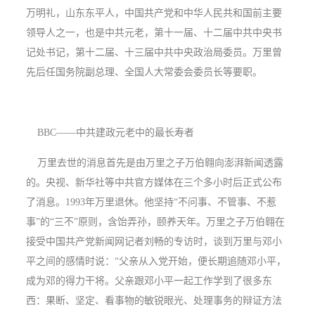
万明礼，山东东平人，中国共产党和中华人民共和国前主要
领导人之一，也是中共元老，第十一届、十二届中共中央书
记处书记，第十二届、十三届中共中央政治局委员。万里曾
先后任国务院副总理、全国人大常委会委员长等要职。
BBC——中共建政元老中的最长寿者
万里去世的消息首先是由万里之子万伯翱向澎湃新闻透露
的。央视、新华社等中共官方媒体在三个多小时后正式公布
了消息。1993年万里退休。他坚持“不问事、不管事、不惹
事”的“三不”原则，含饴弄孙，颐养天年。万里之子万伯翱在
接受中国共产党新闻网记者刘畅的专访时，谈到万里与邓小
平之间的感情时说：“父亲从入党开始，便长期追随邓小平，
成为邓的得力干将。父亲跟邓小平一起工作学到了很多东
西：果断、坚定、看事物的敏锐眼光、处理事务的辩证方法