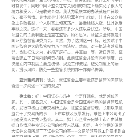
时有发生；同时中国证监会在有关规则的制定上确实花了很大的
精力和投入，但是收效甚微。我认为最根本的办法就是严律峻
法，毫不留情。具体就是让违法犯罪者付出代价，让其在公众形
象上身败名裂，个人财富上倾家荡产，最后锒铛入狱，让其饱受
牢狱之灾。这样一来，看看还有多少人还以身试法。所以，中国
证监会的主要职能还是重在监管。顾名思义，证监会全称就是中
国证券监督管理委员会。显然，为了达到这一目标，还要赋予中
国证监会更大的监管权力乃至司法权。然而，对于执法者营私舞
弊、贪赃枉法之为，必须严厉打击，并罪加一等。近日喜闻，证
监会建立了日常内部问责机制。此前证监会并没有内审制度，此
次建立内审制度主要是梳理、规范工作流程，避免制度上的漏
洞，提示风险，防范一些监管系统内部干部徇私舞弊。
亚洲新闻周刊：
徐总，就证监会主要审批还是监管的问题能
否进一步阐述一下您的观点？
徐士敏：
好！中国证券市场有一个奇怪现象，就是越位问
题。其一，顾名思义，中国证监会是全国证券市场的监督管理机
构，发行审核由证券交易所主办，证监会监督管理，长期以来证
监会干了交易所的事——上市审核及股票发行。难怪上市公司出了
问题投资人要找证监会。其二，拟上市企业去何处上市？由其根
据自身情况并按证券公司的推荐来选择，但是，有个时期沪深两
大证券交易所却干了证券公司的事——交易所领导做工作要求到自
己的交易所上市，这样难免有失公平。其三，更为离奇的是有的