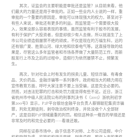
其次，证监会的主要职能是审批还是监管？从目前来看，他
们最大的力量还是用于审批的。正如一些业内人士说的一样，重
审批的一个重要的原因是，审批可以体现强大的权力，甚至对于
有些人来说，审批还有更多的利益。而监管是一个需要很大投
入，效果没那么容易表现的事情，虽然监管有利于股市的发展，
有利于保护广大投资者，但是却很少有人去做，所以就滋生了上
市公司业绩造假屡禁不绝的顽疾，不仅是现在的万福生科，远的
还有银广夏、胜景山河、绿大地和欣泰电气等。这直接导致的结
果是，尽管这么多年监管者和市场各界做了大量防范工作，而新
股发行上市及之后的过程中，造假行为依然屡禁不止，频繁发
生。
再次，针对社会上时有发生的拐卖儿童、短信诈骗、有毒食
品、天价药品、金融诈骗等一系列事件，政府相当大的精力用在
宣传教育方面，呼吁大家注意不要上当受骗，这是完全必要的。
然而，对违法犯罪的打击和处罚力度显得有些不足。近日，浙江
省杭州市中级人民法院公布的刑事判决书《（
2015
）浙杭刑初字
第
200
号》显示，
P2P
平台银坊金融平台负责人蔡锦聪犯集资诈骗
罪，判处无期徒刑，剥夺政治权利终身，并处没收个人全部财
产，这是目前
P2P
领域最重的判罚。相信这种杀一儆百的举措还是
非常及时的和完全必要的——看谁还敢。
同样在证券市场中，由于信息不对称、上市公司造假，中介
机构助桀为虐，监管机构疏于审核，财务造假、欺诈上市的事件