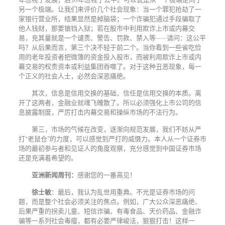
另一个极端。让我们来评价几个社会现象：当一个罪犯抢劫了一
家银行营业所，结果显然是掉脑袋；一个诈骗犯通过手段骗取了
他人钱财，那要锒铛入狱；若在股市中利用欺诈上市或内幕交
易，充其量就是一个谴责、警告、罚款、禁入等——请问：这公平
吗？从后果而言，第三个决不轻于前二个。当你看到一些省吃俭
用的老年投资者把微簿的资金投入股市，而被利用欺诈上市或内
幕交易的权贵资本或利益集团
吞噬了。对于这种丑恶现象，每一
个正义的社会人士，必然会深恶痛绝。
其次，信息是信用交换的基础，信任是信用交换的本质。离
开了这两者，金融业就魂飞魄散了。所以必须强化上市公司的信
息披露制度，严厉打击内幕交易和操纵市场的不法行为。
第三，市场的气候在改变，逐渐向规范发展，我们不妨从严
打“老鼠仓”的力度，可以感觉到严打的威慑力。本人从一个证券市
场的最初参与者和见证人的角度观察，充分感觉到中国证券市场
还是充满着希望的。
亚洲新闻周刊：
感谢您的一番高见！
徐士敏
：最后，我认为乱世用重典。不光是证券市场的问
题，而是整个社会必须关注的焦点。例如，广大公众深恶痛绝、
后果严重的拐卖儿童、短信诈骗、有毒食品、天价药品、金融诈
骗等一系列社会毒瘤，都有必要严律峻法，狠狠打击！这样一