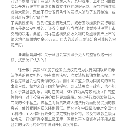
司退市制度的若干意见》的规定来的。其中规定，上市公司因首
次公开发行股票申请或者披露文件存在虚假记载、误导性陈述或
者重大遗漏，致使不符合发行条件的发行人骗取了发行核准，或
者对新股发行定价产生
了实质性影响，受到证监会行政处罚，或者因涉嫌欺诈发行罪被
依法移送公安机关的，证券交易所应当依法作出暂停其股票上市
交易的决定。此前，同样是虚构数亿收入利润及虚增资产上市的
绿大地也仅缴纳罚金
60
万元。巨大的反差凸显证监会对造假的空
前严厉。
亚洲新闻周刊：
关于证监会需要赋予更大的监管权这一问
题，您是怎样认为的？
徐士敏：
美国
SEC
属于经国会授权而成为执行美国联邦证券
法体系的独立机构，拥有准司法权、准立法权和独立执法权。同
样香港证监会也有类似的权力。而中国证监会作为国务院的直属
事业单位，权力来自于国务院授权，既无法独立于政府，也不能
独立于其监管对象。同时在美国，
SEC
作为具有较高独立性的监
管机构，对于投资者保护目标更加直接。
SEC
将行政罚没款归入
专设的公平基金，该基金将负责救济因违法行为而财务受损的投
资者，使其受到的损失降到最低。而
2015
年中国证监会对全国
767
个机构和个人作出行政处罚决定或行政处罚，涉及罚没款金额
54
亿余元，罚没所得全额上缴国库，深受其害的投资者并不能从证
监会的
54
亿元的处罚中得到任何直接补偿。