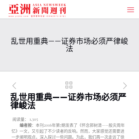
乱世用重典——证券市场必须严律峻
法
乱世用重典——证券市场必须严
律峻法
阅读量：
1,305
编者按
：本刊
2016
年第
7
期发表了《怀念郭树清——股灾周年
忆》一文，又引起了不少读者的反响。然而，大家感觉还需要进
一步阐明观点，深入探讨一些问题。为此，我们再一次走访了徐