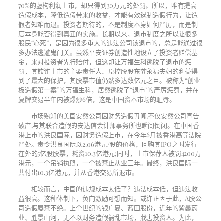
70%
的虚构利润上市，却只得到
30
万元的处罚。所以，唯有提高
造假成本，降低造假带来的收益，才能有效遏制造假行为，让造
假者知难而退。投资者期待的，不是制度本身如何严厉，而是制
度本身能否得到真正的实施。长期以来，退市制度之所以让很多
股民“心死”，是因为很多重大的违法公司该退市的，总是能通过很
多办法逃避鬼门关。虽然平安证券创造性地设立了投资者赔偿基
金，来对投资者先行赔付，但这却让万福生科逃脱了退市的惩
罚，其欺诈上市的主要责任人、原控股股东龚永福夫妇的利益得
到了最大的保护，其股票市值仍然多达数亿元之巨。被称为“创业
板造假第一案”的万福生科，居然逃脱了“退市”的严厉惩罚，并在
复牌交易半年内被爆炒
6
倍，这是中国资本市场的耻辱。
市场熟知的美国安然公司因财务造假丑闻
,
不仅安然公司宣告
破产
,
与其联合造假的安达信会计师事务所也瞬间倒闭。在中国香
港上市的洪良国际，因财务造假上市，在今年
6
月被香港高等法院
严处。责令洪良国际以
2.06
港元
/
股的价格，回购其
IPO
之时发行
在外的
5
亿股股票，耗资
10.3
亿港元
;
同时，上市保荐人被罚
4200
万
港元，一个吊销执照，一个被禁止从业三年。最终，洪良国际一
共付出
10.3
亿港元，并从香港交易所退市。
相较而言，中国的违规成本太低了？违法成本低，但违法收
益很高。这种体制下，负向激励可想而知。或许正因于此，
A
股公
司造假屡禁不绝。上个世纪的银广夏、蓝田股份，近年的紫鑫药
业、胜景山河，无不以财务造假祸乱市场，戕害投资人。为此，