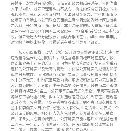
来越多，次数越来越频繁，而谴责的效果却越来越差，不但当事
人不以为耻，就是管理层也力不从心，执法的权威受到极大的挑
战和戏弄。就在
2004
年
11
月初，因串谋和诈骗罪，曾坐拥市值
70
亿港元的香港上市公司联合集团前主席李明治被香港特区法院判
定入狱，开始铁窗生涯。据悉，李明治获罪的原因是旗下联合集
团在
1990
年至
1992
年间的三次配股中，“联合系”关联公司虽参与配
股，但未缴足大部分配股款，而联合集团在
1990
年和
1991
年年度
财务报告中均未披露，获投诉后有关部门展开了调查。
从处罚效果看，
477
人（次）公开谴责显然远不如
1
次判决，而
违规者命运云泥之别的背后，却是香港和内地市场在监管手段、
意识和效果上存在的差距。正因为内地监管层对违规者大多采取
温和的公开谴责以及微薄的罚款，才使得公开谴责的威慑力和惩
戒性日渐式微，而内地证券市场有关追究民事和刑事责任的措施
也十分不完善，种种原因导致内地市场违规和违法行为无法得到
及时有力的惩罚，只能止步于简单的公开谴责。过去
10
年中香港
监管机构将至少
8
名上市公司董事局主席送入监狱，尽管不能说香
港证券市场尽善尽美，但至少对违规者威慑力始终存在，违规者
的成本也十分高昂。至少在香港证券市场，绝不会出现象茉织华
董事长李勤夫私自将
5
亿巨资投入关联公司和期货业、却仅受一个
公开谴责的现象。相对巨大的灰色收益，公开谴责实在无关痛
痒，如果失去必要的威慑力，公开谴责只能纵容后来的违规者接
二连三。一句话，在我国证券市场，违法犯罪的机会成本太低
了，所以，客观上纵容了一些违规犯法行为丛生。