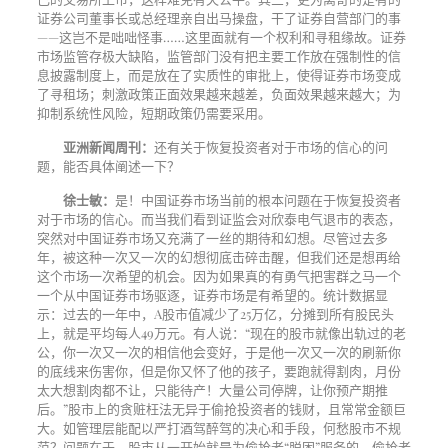
证券公司董事长或总经理亲自出马操盘，干了证券自营部门的事
——这岂不是咄咄怪事……这里面就有一个权利和寻租缘故。证券
市场监管存极大缺陷，监管部门没有把主要工作放在强制性的信
息披露制度上，而是放在了实质性的审批上，使得证券市场变成
了寻租场；刺激政策正面效果越来越差，负面效果越来越大；为
抑制系统性风险，短期政策仍需要采用。
亚洲新闻周刊：
还有关于恢复投资者对于市场的信心的问
题，能否具体阐述一下？
徐士敏：
是！中国证券市场当前的根本问题在于恢复投资者
对于市场的信心。而当我们看到证监会对欣泰电气退市的表态，
突然对中国证券市场又充满了一丝的期待和幻想。尽管过去多
年，被这种一次又一次的幻想彻底击碎击醒，但我们还是想再给
这个市场一次希望的机会。因为如果真的有勇气把害群之马一个
一个从中国证券市场驱逐，证券市场是有希望的。统计数据显
示：过去的一年中，
A
股市值减少了
25
万亿，分摊到所有股民头
上，就是平均每人
49
万元。有人说：“现在的股市就像出轨过的老
公，你一次又一次的相信他会变好，于是他一次又一次的刷新你
的底线来伤害你，但是你又怀了他的孩子，要跑就得割肉，月份
太大想割肉都不让，只能待产！大量公司停牌，让你预产期推
后。”股市上的贪赃枉法无异于偷抢投资者的钱财，且常常金额巨
大。如管理层能配以严打酒驾醉驾的决心和手段，何愁股市不规
范？问题在于，股市从一开始就是为偷抢者“脱困”服务的，偷抢者