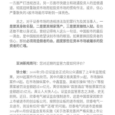
一方面严打违规违法，另一方面尽快建立和疏通投资人的追偿通
道，彻底扭转重融资市场而轻投资市场的惯有作法，或许，信心
严重散失的
A
股市场能尽早盼到一抹亮色。
总之，对于证券市场的违规违法及犯罪行为及其当事人，
一
是要其身败名裂，二是要其倾家荡产，三是要其锒铛入狱。
看他
还敢不敢以身试法。曾经记得有人这么一句话，中国股市的最后
一滴血，是中国股民绝望诀别市场的眼泪。如果要换回投资者的
信心，那就
必须用造假者的血，超度那些在资本市场被屠杀的投
资者的亡魂。
亚洲新闻周刊：
您对近期的监管力度如何评价？
徐士敏：
2016
年
7
月
1
日证监会正式向公众通报了上半年监管成
果，对
88
起案件作出处罚。其中内幕交易类案件
30
起，市场操纵
案件
18
起。在市场操纵案中，中鑫富盈、吴峻乐操纵“特力
A
”等股
票案被罚没金额超过
10
亿元，黄信铭操纵“首旅酒店”等股票案罚没
金额超过
5
亿元。真让人大快人心。证监会监管意志之决绝，史无
前例。近日，欣泰电气被证监会强制退市，这是中国首家因欺诈
上市被退市的创业板公司，按照创业板的退市规则，欣泰电气一
旦退市，则没有任何“借尸还魂”的可能。欣泰电气的退市是根据
2014
年
10
月份证监会发布实施《关于改革完善并严格实施上市公