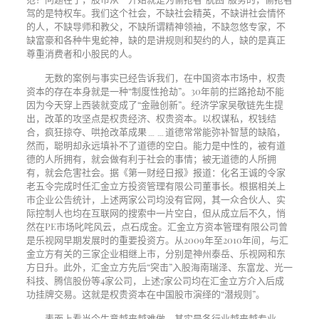
驾的是特权车。我们这个社会，不缺社会精英，不缺讲社会情怀
的人，不缺导师和教父，不缺所谓精神领袖，不缺忽悠专家，不
缺富豪和各种牛鬼蛇神，缺的是讲规则和契约的人，缺的是真正
尊重消费者和小股民的人。
无数的案例与事实已经告诉我们，在中国资本市场中，权贵
资本的存在本身就是一种“制度性抢劫”。
30
年前的拦路抢劫不能
因为今天穿上西装就变成了“金融创新”。经济学家吴敬链先生提
出，改革的攻坚点是权贵经济、权贵资本。以权谋私，权钱结
合，疯狂掠夺、哄抢改革成果﹍﹍道德常常能弥补智慧的缺陷，
然而，聪明却永远填补不了道德的空白。能力是中性的，被有道
德的人所拥有，就会做有利于社会的事情；被无道德的人所拥
有，就会危害社会。据《第一财经日报》报道：化名王诚的令家
老五令完成时任汇金立方投资管理有限公司董事长。根据相关上
市企业公告统计，上述两家公司均没有官网，其一众合伙人、实
际控制人也均在互联网的搜索中一片空白，但从成立后不久，悄
然在
PE
市场叱咤风云，点石成金。汇金立方资本管理有限公司曾
是乐视网早期发展时的重要投资方。从
2009
年至
2010
年间，与汇
金立方有关的三家企业相继上市，分别是神州泰岳、乐视网和东
方日升。此外，汇金立方先后“突击”入股海南瑞泽、东富龙、光一
科技、腾信股份等
4
家公司，上述
7
家公司均在汇金立方介入后成
功挂牌交易。这就是权贵资本在中国股市演绎的“潜规则”。
表面上看当今生意越来越难做，其实是各行业越来越专业