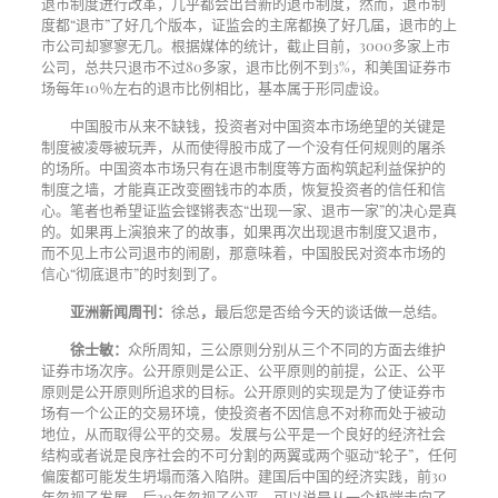
退市制度进行改革，几乎都会出台新的退市制度，然而，退市制
度都“退市”了好几个版本，证监会的主席都换了好几届，退市的上
市公司却寥寥无几。根据媒体的统计，截止目前，
3000
多家上市
公司，总共只退市不过
80
多家，退市比例不到
3%
，和美国证券市
场每年
10
％左右的退市比例相比，基本属于形同虚设。
中国股市从来不缺钱，投资者对中国资本市场绝望的关键是
制度被凌辱被玩弄，从而使得股市成了一个没有任何规则的屠杀
的场所。中国资本市场只有在退市制度等方面构筑起利益保护的
制度之墙，才能真正改变圈钱市的本质，恢复投资者的信任和信
心。笔者也希望证监会铿锵表态“出现一家、退市一家”的决心是真
的。如果再上演狼来了的故事，如果再次出现退市制度又退市，
而不见上市公司退市的闹剧，那意味着，中国股民对资本市场的
信心“彻底退市”的时刻到了。
亚洲新闻周刊：
徐总
，
最后您是否给今天的谈话做一总结。
徐士敏：
众所周知，三公原则分别从三个不同的方面去维护
证券市场次序。公开原则是公正、公平原则的前提，公正、公平
原则是公开原则所追求的目标。公开原则的实现是为了使证券市
场有一个公正的交易环境，使投资者不因信息不对称而处于被动
地位，从而取得公平的交易。发展与公平是一个良好的经济社会
结构或者说是良序社会的不可分割的两翼或两个驱动“轮子”，任何
偏废都可能发生坍塌而落入陷阱。建国后中国的经济实践，前
30
年忽视了发展，后
30
年忽视了公平。可以说是从一个极端走向了