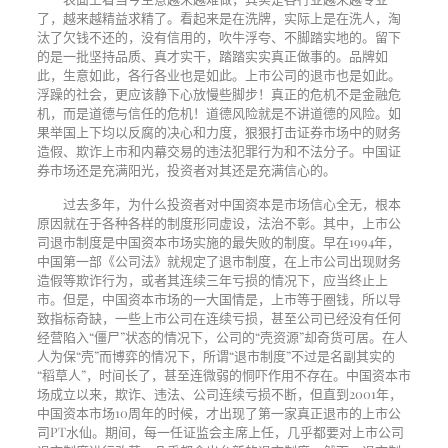
了，越来越精益求精了。看起来是在洗牌，实际上是在洗人，淘
汰了欠钱不还的，没有信用的，吹牛浮夸、不脚踏实地的。留下
的是一批坚持品质、真才实干，踏踏实实真正做事的。品牌如
此，生意如此，各行各业也是如此。上市公司的退市也是如此。
浮躁的社会，更应该静下心放慢些脚步！真正的危机不是金融危
机，而是道德与信任的危机！道德风险就是不讲道德的风险。如
果举国上下均以反腐的决心和力度，狠狠打击证券市场中的财务
造假、欺诈上市和内幕交易的违法犯罪行为和不法分子。中国证
券市场还是充满阳光，投资者对其还是充满信心的。
过去多年，为什么投资者对中国资本是市场信心全无，根本
原因就在于各种各样的制度形同虚设，法治不彰。其中，上市公
司退市制度是中国资本市场实施的最失败的制度。早在
1994
年，
中国第一部《公司法》就规定了退市制度，在上市公司出现财务
造假等欺诈行为，或者其连续三年亏损的情况下，应当终止上
市。但是，中国资本市场的一大国情是，上市等于圈钱，所以导
致指标奇缺，一些上市公司在连续亏损，甚至公司已经没有任何
经营陷入“僵尸”状态的情况下，公司的“壳资源”却奇货可居。在人
人为保“壳”而博弈的情况下，所谓“退市制度”不过是名副其实的
“稻草人”，时间长了，甚至连微弱的恫吓作用不存在。中国资本市
场成立以来，欺诈、违法、公司连续亏损不断，但直到
2001
年，
中国资本市场
10
周年的时候，才出现了第一家真正退市的上市公
司
PT
水仙。期间，每一任证监会主席上任，几乎都要对上市公司