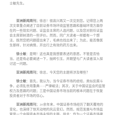
士敏先生。
亚洲新闻周刊
；徐总！很高兴再又一次见到您。记得您上两
次文章重点阐述了目前证券市场环绕监管思路和基础环境方面存
在的一些现实问题、证监会主席的人选问题，以及您对前任证监
会主席郭树清的一些评价。然而，同广大读者一样都有一个想
法，既然您把问题提出来了，毛病也找出来了；为此，能否像医
生那样，针对病情，开出行之有效的药方出来。
徐士敏
：是啊！这也真是我想要表述的意愿。不管是否恰
当，还是有必要阐述一下，抛砖引玉，并期望与广大读者深入探
讨这一问题。
亚洲新闻周刊
；徐总，今天您的主题将涉及哪些？
徐士敏
：首先，我认为，当今证券市场的症结，类似反腐斗
争，必须乱世用重典——严律峻法；其次，关于中国证监会的监管
权力及思路的问题；三是中国证券市场当前的根本问题在于恢复
投资者对于市场的信心。
亚洲新闻周刊
；
20
余年来，中国证券市场经历了翻天覆地的
变化，也演绎了惊天动地的风云变幻。然而，规范发展与市场监
管是一个中国资本市场永恒的主题。徐总：作为一个证券市场建