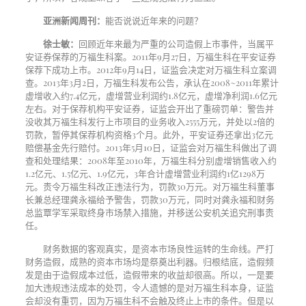
亚洲新闻周刊：
能否说说近年来的问题？
徐士敏：
回顾近年来最为严重的公司造假上市事件，当属平
安证券保荐的万福生科案。
2011
年
9
月
27
日，万福生科在平安证券
保荐下成功上市。
2012
年
9
月
14
日，证监会决定对万福生科立案调
查。
2013
年
3
月
2
日，万福生科发布公告，承认在
2008~2011
年累计
虚增收入约
7.4
亿元，虚增营业利润约
1.8
亿元，虚增净利润
1.6
亿元
左右。对于保荐机构平安证券，证监会开出了重磅罚单：警告并
没收其万福生科发行上市项目的业务收入
2555
万元，并处以
2
倍的
罚款，暂停其保荐机构资格
3
个月。此外，平安证券还拿出
3
亿元
赔偿基金先行赔付。
2013
年
5
月
10
日，证监会对万福生科做出了调
查和处理结果：
2008
年至
2010
年，万福生科分别虚增销售收入约
1.2
亿元、
1.5
亿元、
1.9
亿元，
3
年合计虚增营业利润约
1
亿
1298
万
元。责令万福生科改正违法行为，罚款
30
万元。对万福生科董事
长兼总经理龚永福给予警吿，罚款
30
万元，同时对龚永福和财务
总监覃学军采取终身市场禁入措施，并移送公安机关追究刑事责
任。
财务数据的客观真实，是资本市场良性运转的生命线。严打
财务造假，成熟的资本市场均是祭奠出利器。归根结底，造假频
发是由于造假成本过低，造假带来的收益却很高。所以，一是要
加大违规违法成本的处罚，令人遗憾的是对万福生科本身，证监
会却没有重罚，因为万福生科不会触及终止上市的条件。但是以