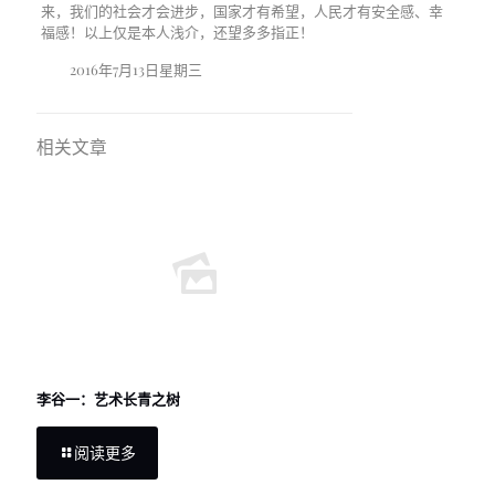
来，我们的社会才会进步，国家才有希望，人民才有安全感、幸
福感！以上仅是本人浅介，还望多多指正！
2016
年
7
月
13
日星期三
相关文章
李谷一：艺术长青之树
阅读更多