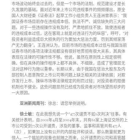
市场波动始终会过去的，但是一个市场的法制、规范建设才是长
久发展的基础。面对近年来上市公司违规事件的频频爆出，原全
国人大财经委《证券法》起草工作小组负责人王连洲曾表示：“我
国证券市场目前存在违规成本低、执法不严、诚信缺失的三大问
题。对于一些违规操作没有及时、严肃地抓住不放，致使违规者
的违规成本过低，这在客观上就是对违法行为的纵容”，呼吁，“对
投资者利益造成巨大损失的行为要加大惩治力度，罚到其倾家荡
产无力翻身”。王连洲认为，目前市场的违规成本过低与我国当前
证券市场的各项法律法规都没有很好地贯彻有很大关系，其具体
表现在法律的可操作性不够。他说，虽然在原则性上规定很明
确，但在具体的操作程序上都不具体、不细致，造成了管理层无
法对这种行为施以重拳。长期以来，由于我国在惩治大股东及内
部控制人恶意掏空上市公司等问题上缺乏相关的法律依据；对欺
诈发行上市、操纵市场等法律规定的刑罚过轻；对投资者的赔偿
机制也不健全。这些问题显然已经成为投资者对市场望而却步的
一大原因。
亚洲新闻周刊：
徐总：请您举例说明。
徐士敏：
在此我想先说一个“
477
次谴责不如
1
次判决”往事。有
关统计表明，自
2001
年
4
月至
2004
年末，共有
61
家上海证交所的上
市公司受到
77
次公开谴责，涉及的董事、监事和高管共有
477
人
（次），如果加上没有公开的内部批评和谈话，那么数量就更为
惊人。一个尴尬的现象也就随之而来，公开谴责的公司和高管越