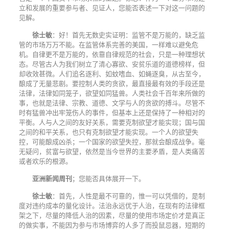
立和发展的重要参与者、见证人，您能否表述一下对这一问题的
见解。
徐士敏
：好！首先无数史实证明：监管不是万能的，缺乏监
管的市场万万不能。在监管体系完善的美国，一样难以避免危
机。自律更不是万能的，依靠自律规范的社会，只是一种理想状
态。尽管古人为我们树立了清心寡欲、安贫乐道的道德榜样，但
却收效甚微。人们追名逐利、如蚊嗜血、如蝇逐臭，从古至今，
酿成了无量悲剧。要控制人类的贪欲，最直接最有效的手段还是
法律，法律如同笼子，欲望如同猛兽。人类社会千百年来所做的
事，也就是法律、宗教、道德、文学与人的贪欲的搏斗。尽管不
时有猛兽冲出牢笼伤人的事件，但基本上还是保持了一种相对的
平衡。人与人之间的友好关系，需要克制欲望才能实现；国与国
之间的和平关系，也只有克制欲望才能实现。一个人的欲望失
控，可能酿成凶杀；一个国家的欲望失控，那就会酿成战争。毫
无疑问，贫富与欲望，依然是当今世界的主要矛盾，是人类痛苦
或者欢乐的根源。
亚洲新闻周刊
；您能否具体展开一下。
徐士敏
：首先，人性是最不可靠的，惟一可以凭借的，是制
度对违约成本的量化设计。法治永远优于人治，在现有的法律框
架之下，尽量的降低人治的因素，尽量的使用市场定价才是真正
的做实事，不能因为参与市场博弈的人多了而投鼠忌器，短期的