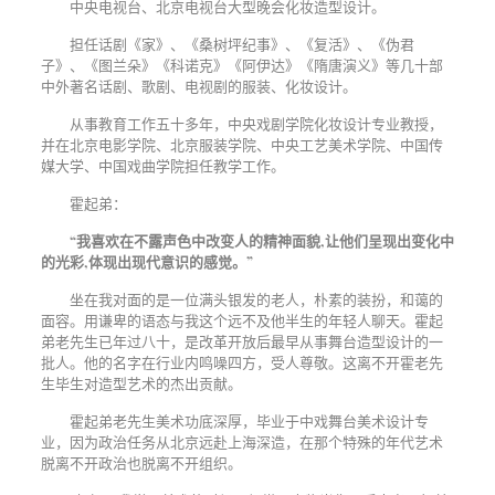
中央电视台、北京
电视台
大型晚会化妆造型设计。
担任话剧《家》、《桑树坪纪事》、《复活》、《伪君
子》、《图兰朵》《科诺克》《阿伊达》《隋唐演义》等几十部
中外著名话剧、歌剧、电视剧的服装、化妆设计。
从事教育工作五十多年，中央戏剧学院化妆设计专业教授，
并在北京电影学院、北京服装学院、中央工艺美术学院、中国传
媒大学、中国戏曲学院担任教学工作。
霍起弟：
“
我喜欢在不露声色中改变人的精神面貌
,
让他们呈现出变化中
的光彩
,
体现出现代意识的感觉。
”
坐在我对面的是一位满头银发的老人，朴素的装扮，和蔼的
面容。用谦卑的语态与我这个远不及他半生的年轻人聊天。霍起
弟老先生已年过八十，是改革开放后最早从事舞台造型设计的一
批人。他的名字在行业内鸣噪四方，受人尊敬。这离不开霍老先
生毕生对造型艺术的杰出贡献。
霍起弟老先生美术功底深厚，毕业于中戏舞台美术设计专
业，因为政治任务从北京远赴上海深造，在那个特殊的年代艺术
脱离不开政治也脱离不开组织。