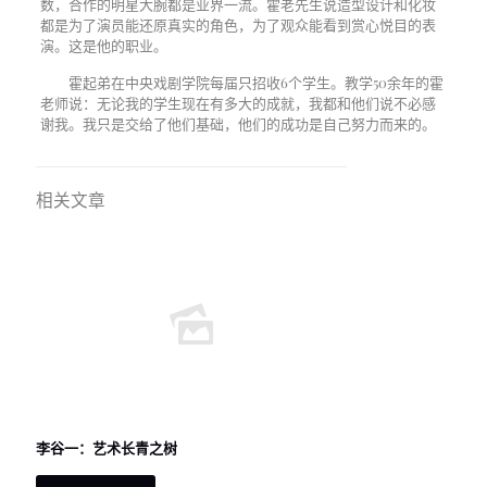
数，合作的明星大腕都是业界一流。霍老先生说造型设计和化妆
都是为了演员能还原真实的角色，为了观众能看到赏心悦目的表
演。这是他的职业。
霍起弟在中央戏剧学院每届只招收6个学生。教学50余年的霍
老师说：无论我的学生现在有多大的成就，我都和他们说不必感
谢我。我只是交给了他们基础，他们的成功是自己努力而来的。
相关文章
李谷一：艺术长青之树