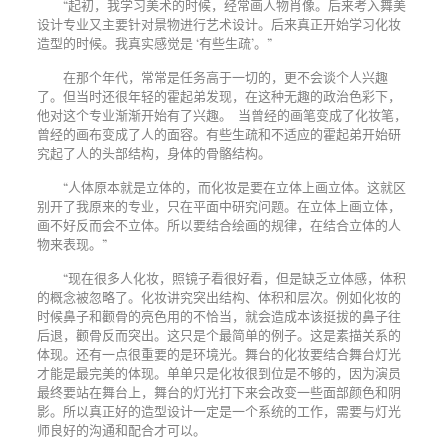
“起初，我学习美术的时候，经常画人物肖像。后来考入舞美
设计专业又主要针对景物进行艺术设计。后来真正开始学习化妆
造型的时候。我真实感觉是 ‘有些生疏’。”
在那个年代，常常是任务高于一切的，更不会谈个人兴趣
了。但当时还很年轻的霍起弟发现，在这种无趣的政治色彩下，
他对这个专业渐渐开始有了兴趣。 当曾经的画笔变成了化妆笔，
曾经的画布变成了人的面容。有些生疏和不适应的霍起弟开始研
究起了人的头部结构，身体的骨骼结构。
“人体原本就是立体的，而化妆是要在立体上画立体。这就区
别开了我原来的专业，只在平面中研究问题。在立体上画立体，
画不好反而会不立体。所以要结合绘画的规律，在结合立体的人
物来表现。”
“现在很多人化妆，照镜子看很好看，但是缺乏立体感，体积
的概念被忽略了。化妆讲究突出结构、体积和层次。例如化妆的
时候鼻子和颧骨的亮色用的不恰当，就会造成本该挺拔的鼻子往
后退，颧骨反而突出。这只是个最简单的例子。这是素描关系的
体现。还有一点很重要的是环境光。舞台的化妆要结合舞台灯光
才能是最完美的体现。单单只是化妆很到位是不够的，因为演员
最终要站在舞台上，舞台的灯光打下来会改变一些面部颜色和阴
影。所以真正好的造型设计一定是一个系统的工作，需要与灯光
师良好的沟通和配合才可以。