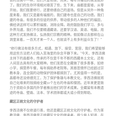
了。我们的生存环境相对艰苦了些，生下来，庙都是废墟，从零
开始，我们既要修行，还要修缮自己的道场。但是从另外一种角
度来看，我们又是最有福报的，我们建寺也是自己的功德。我们
建的寺庙，有很多的信徒的供养，带动很多的人种他们的福田，
佛经讲这样可以累积福报，消除业障。政府鼓励我们学习、多与
外界沟通，我们不仅要精通藏语，还要学汉语、英语、电脑，用
这种方式发扬佛法，弘扬我们宗教的精神。假如像过去那样在山
洞里呆着，一百天才来一个人，也就谈不上有多利益众生了！”
“修行佛法有很多方式，相通、放下、接受、宽容，我们希望能够
用这些方法把人们陷入苦海里的杂念平静下来。”今天，李西活佛
主持下的昌都寺，传承的不仅是千年不断的西藏本土文化，还有
人间亘古具有的大爱精神。他们发愿在全藏做了很多善事，如修
小学，捐营养午餐，每年捐助养老院等。其慈悲情怀已经超过宗
教本身，连全国的动物保护团体都捐到了。尤其值得一书的是，
昌都寺还没修缮完工，为了保护象雄与本教文化，李西活佛就将
自己化缘来的钱捐给全藏50个左右的寺庙和僧团。近年来更是致
力于资助众多国内外学者推出他们的学术成果。全藏留有本教遗
迹的寺庙、壁画、法本、学术团体都或大或小得到帮助。
藏区正统文化的守护者
李西活佛不仅修道行善，他还是藏区正统文化的守护者。作为苯
教活佛，李西活佛是正统藏区文化的继承者。很少有人知道，在