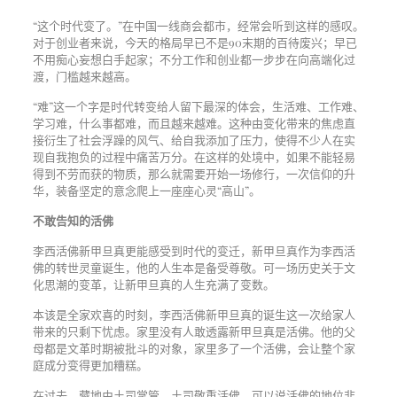
“这个时代变了。”在中国一线商会都市，经常会听到这样的感叹。
对于创业者来说，今天的格局早已不是90末期的百待废兴；早已
不用痴心妄想白手起家；不分工作和创业都一步步在向高端化过
渡，门槛越来越高。
“难”这一个字是时代转变给人留下最深的体会，生活难、工作难、
学习难，什么事都难，而且越来越难。这种由变化带来的焦虑直
接衍生了社会浮躁的风气、给自我添加了压力，使得不少人在实
现自我抱负的过程中痛苦万分。在这样的处境中，如果不能轻易
得到不劳而获的物质，那么就需要开始一场修行，一次信仰的升
华，装备坚定的意念爬上一座座心灵“高山”。
不敢告知的活佛
李西活佛新甲旦真更能感受到时代的变迁，新甲旦真作为李西活
佛的转世灵童诞生，他的人生本是备受尊敬。可一场历史关于文
化思潮的变革，让新甲旦真的人生充满了变数。
本该是全家欢喜的时刻，李西活佛新甲旦真的诞生这一次给家人
带来的只剩下忧虑。家里没有人敢透露新甲旦真是活佛。他的父
母都是文革时期被批斗的对象，家里多了一个活佛，会让整个家
庭成分变得更加糟糕。
在过去，藏地由土司掌管，土司敬重活佛，可以说活佛的地位非