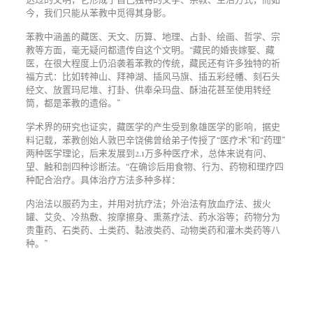
今，我们只能从苯教中觅得其身影。
苯教中涵盖的藏医、天文、历算、地理、占卦、绘画、哲学、宗
教等方面，毫无疑问都遗传自这个文明。“藏民的婚丧嫁娶、藏
医，在很大程度上仍沿袭着苯教的传统，藏民还有许多独特的祈
福方式：比如转神山、拜神湖、插风马旗、插五彩经幡、刻石头
经文、放置玛尼堆、打卦、供奉朵玛盘、酥油花甚至使用转经
筒，都是苯教的遗俗。”
学术界的研究也证实，藏医学的产生受到象雄医学的影响，据史
料记载，苯教创始人敦巴辛饶佛曾给弟子传授了“医疗术”和“药理”
两种医学理论，后来发展到2.1万多种医疗术，总体来说有问、
望、触和剖四种诊断法。“在确诊后用食物、行为、药物和理疗四
种配合治疗。具体治疗方法多种多样：
内治法以服药为主，并用对抗疗法；外治法有放血疗法、拔火
罐、艾灸、冷热敷、按摩擦身、熏蒸疗法、药水浴等；药物分为
贵重药、石类药、土类药、黏液类药、动物类药和灌木类药等八
种。”