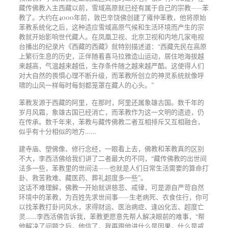
藏传佛教入主西藏以前，雪域高原就已经有属于自己的宗教——苯
教了。大约在4000年前，敦巴辛饶佛创建了雍仲苯教，他将原始
苯教系统化之后，这种适应雪域高原气候和生活环境而产生的宗
教就开始影响世代藏人。在凤凰卫视、北京卫视和内地几家电视
台播出的纪录片《西藏的西藏》就特别描述道：“西藏先民在高原
上繁衍生息的历史，正伴随着喜马拉雅造山运动，居住地海拔越
来越高，气温越来越低，生存条件随之越来越严酷。这使得人们
对大自然的畏惧心理不断升级，而苯教所创立的神灵系统就像呼
啸的山风一样每时每刻都笼罩在藏人的心头。”
苯教发源于西藏的阿里，在那时，阿里还属象雄古国。数千年的
岁月风霜，象雄古国已经消亡，而苯教作为这一文明的遗迹，仍
在传承。数千年来，苯教与藏传佛教二者互相排斥又互相融合，
似乎有十分相似的地方……
建寺庙、塑佛像、修行念经，一眼看上去，佛教和苯教真的区别
不大，李西活佛给我们讲了二者最大的不同，“藏传佛教的出世间
法多一些，苯教里的世间法——也就是人们日常生活需要的算命打
卦、救苦救难、藏医药、葬礼超度多一些”。
这话不难理解，佛教一开始就讲慈悲、戒律，可是源自严苛自然
环境中的苯教，为百姓先求世间事——生老病死、衣食住行，你可
以找苯教打卦问风水，求得财运、医治病症、逢凶化吉、超度亡
灵……李西活佛告诉我，苯教更愿意先帮人解决眼前的难事，“帮
他解决了问题之后，他信了，我再跟他讲什么是因果，什么是戒