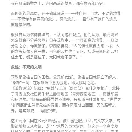
寺在悬崖峭壁之上，寺内画满的壁画，都有数百年历史。
而修炼的最高层，在于修成圆满——一种自在、自然、不动的境界
——不管你有刻意善的念头、恶的念头，一旦你有了这样的念头，
就是错误的。
很多自认为信仰佛法的，不认同这种观点，他们认为，最高境界
怎么就会不分善恶呢？但在苯教中，一个真正高的境界，一旦动
分别之心，你就错了，李西活佛说：“人的佛性就像太阳一样，人
的念头就像云彩一样，白色的云挡住了太阳，抑或是黑色的云挡
住太阳，都是挡住了，太阳就看不见了。”
象雄：不死的文明
苯教是象雄古国的国教。公元前5世纪，象雄古国就建立了起来，
“象雄”一词，在象雄语中意为鹏地，即大鹏鸟之地。
《苯教源流》记载：“象雄与上部（即西部）克什米尔相连，北接
于阗雪山及松巴黄牛部之静雪地区（青海西南地区），南抵印度
和尼泊尔。”但东面的疆界并不清楚，只知道与吐蕃相接。“世界之
轴”冈底斯山脉是象雄的脊梁，而在冈底斯山西面一天的路程之
外，是其都城——穹隆银城。
这个高原古国在公元8世纪后，被吐蕃征服，此后的文字文献、宫
殿遗址都无从考证，成了学术界的巨大谜题。但这是一个高度发
达过的文明，它形成了自己独特的文字、宗教、生活方式，而如