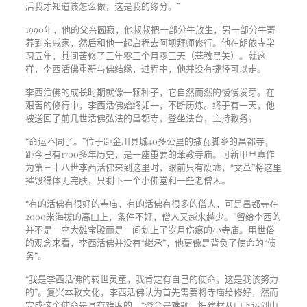
后我才知道该怎么做，这是我的缘分。”
1990年，他的父亲圆寂，他叔叔把一部分牛放生，另一部分牛寄
养到亲戚家，然后和他一起启程去阿坝拜师修行。他在朗依寺学
习五年，其间苦修了三年零三个月零三天（苯教黑关）。就这
样，李西活佛重新与佛结缘，过程中，他并没有捷径可以走。
李西活佛的成长时期就像一颗种子，它自然而然的慢慢发芽。在
艰苦的修行中，李西活佛始终如一，不断历炼。终于有一天，他
被送回了前几世活佛弘法的昌都寺，登坐法台，主持教务。
“命运不同了。”位于距金川县城40多公里的撒瓦脚乡的昌都寺，
距今已有1700多年历史，是一座重要的苯教寺庙。可新甲旦真作
为第三十八世李西活佛来到这里时，眼前只有废墟，“文革”将这里
摧毁得体无完肤，只剩下一个小佛堂和一些老僧人。
“有的活佛有很好的寺庙，有的活佛有很多的僧人，可是昌都寺在
2000米海拔的高山上，条件不好，僧人又越来越少。”留给李西的
并不是一座大雄宝殿而是一间划上了岁月伤痕的小寺庙。用世俗
的观念来看，李西活佛并没有“继承”，他更像是背负了使命的“债
务”。
“我是李西活佛的转世灵童，我肯定有自己的使命，这是我该努力
的”。复兴本教文化，李西活佛认为首先需要将寺庙给修好，然而
完成这个使命是具有难度的，“资金是难题，把建材从山下运到山