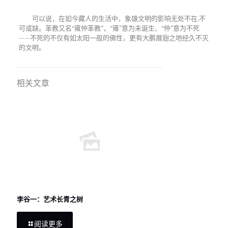
可以说，在如今藏人的生活中，象雄文明的影响无处不在,不
可或缺。苯教又名“雍仲苯教”，“雍”意为未诞生、“仲”意为不死
——不死的不仅有如太阳一般的佛性，更有大鹏展翅之地经久不灭
的文明。
相关文章
李谷一：艺术长青之树
阅读更多