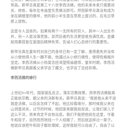
常高。新甲旦真是第三十八世李西活佛，他的未来本来只需要闭
关、修炼，每年在寺庙里负责佛法即可。然而新甲旦真没有成为
坐在碉楼里的佛爷，他的前小半生是在草原上度过的，在毛日草
原上放牧。
这是令人沮丧的。如果有两个一无所有的穷人，其中一人出生市
井，另一人是没落贵族，显然后者的生活更容易充满忧虑。金庸
就用慕容复在复国后精神失常，告诫人们心态修行的重要性。
新甲旦真在童年时对自己的身世已有一定了解，患得患失并没有
从小使他得人生一蹶不振，他通过从小修行佛性，使得性格格外
坚定。李西活佛从小热爱念经渴望搭庙建塔，童年时期，李西活
佛新甲旦真跟着父亲学会了藏文，也学会了念经祈祷。
李西活佛的修行
上世纪80年代，国家拨乱反正，落实宗教政策，而李西活佛能真
正皈依宗教，跟父亲的决断有关。新甲旦真说：“我爸爸从来不说
我是活佛，以后会怎样了不起，他比较看缘分，那时候我父亲在
山洞里闭关，过节的时候，他回家来跟我叔叔说，让我们家儿子
这么干活，将来肯定不会有出息。我们不能把他拴在这里，守着
牛和房子，自然而然地找一个人结婚了，然后就这样过一辈子。
他说应该把牛和房子都处理掉，这样我就可以自由了。自由了以