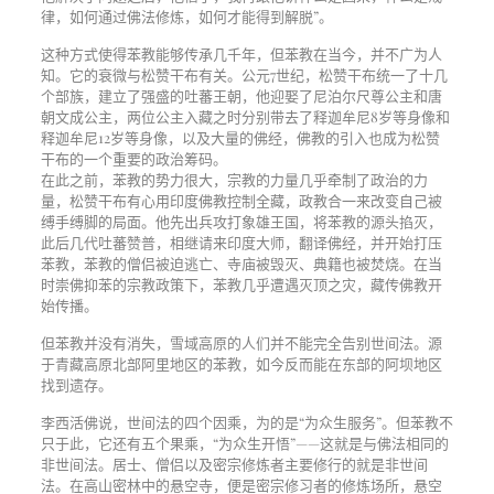
律，如何通过佛法修炼，如何才能得到解脱”。
这种方式使得苯教能够传承几千年，但苯教在当今，并不广为人
知。它的衰微与松赞干布有关。公元7世纪，松赞干布统一了十几
个部族，建立了强盛的吐蕃王朝，他迎娶了尼泊尔尺尊公主和唐
朝文成公主，两位公主入藏之时分别带去了释迦牟尼8岁等身像和
释迦牟尼12岁等身像，以及大量的佛经，佛教的引入也成为松赞
干布的一个重要的政治筹码。
在此之前，苯教的势力很大，宗教的力量几乎牵制了政治的力
量，松赞干布有心用印度佛教控制全藏，政教合一来改变自己被
缚手缚脚的局面。他先出兵攻打象雄王国，将苯教的源头掐灭，
此后几代吐蕃赞普，相继请来印度大师，翻译佛经，并开始打压
苯教，苯教的僧侣被迫逃亡、寺庙被毁灭、典籍也被焚烧。在当
时崇佛抑苯的宗教政策下，苯教几乎遭遇灭顶之灾，藏传佛教开
始传播。
但苯教并没有消失，雪域高原的人们并不能完全告别世间法。源
于青藏高原北部阿里地区的苯教，如今反而能在东部的阿坝地区
找到遗存。
李西活佛说，世间法的四个因乘，为的是“为众生服务”。但苯教不
只于此，它还有五个果乘，“为众生开悟”——这就是与佛法相同的
非世间法。居士、僧侣以及密宗修炼者主要修行的就是非世间
法。在高山密林中的悬空寺，便是密宗修习者的修炼场所，悬空