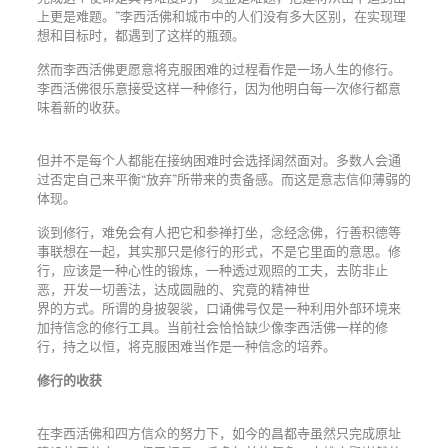
上更是难题。”李西活佛和城市中的人们没有多大区别，在实现理
想和目标时，都遇到了这样的瓶颈。
然而李西活佛更愿意将克服困难的过程看作是一场人生的修行。
李西活佛很乐意接受这样一种修行，因为他明白每一次修行都意
味着新的收获。
但并不是每个人都能在接纳困难时会选择阔然面对。多数人会通
过否定自己来平衡“放弃”所带来的责备感。而这是意志信仰薄弱的
体现。
谈到修行，难免会有人把它和参禅打坐，念经念佛，行善积德等
事联想在一起，其实那只是修行的形式，不是它里面的意思。修
行，应该是一种心性的锻炼，一种透过观照的工夫，去防非止
恶，开发一切善法，达成圆融的、究竟的精神世
界的方式。所谓的身披袈裟，口诵佛号仅是一种利用外部环境来
加持信念的修行工具。当前社会恰恰缺少像李西活佛一样的修
行，持之以恒，将克服困难当作是一种信念的培养。
修行的收获
在李西活佛和四方信众的努力下，如今的昌都寺虽然只完成原址