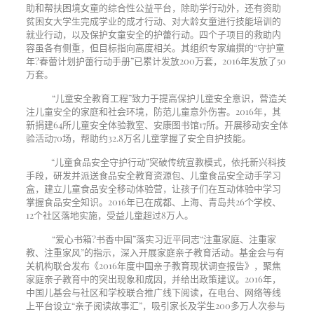
助和帮扶困境女童的综合性公益平台，除助学行动外，还有资助
贫困女大学生完成学业的成才行动、对大龄女童进行技能培训的
就业行动，以及保护女童安全的护蕾行动。四个子项目的救助内
容虽各有侧重，但目标指向高度相关。其组织专家编撰的“守护童
年?春蕾计划护蕾行动手册”已累计发放
200
万套，
2016
年发放了
50
万套。
“儿童安全教育工程”致力于提高保护儿童安全意识，营造关
注儿童安全的家庭和社会环境，防范儿童意外伤害。
2016
年，其
新捐建
64
所儿童安全体验教室、安康图书馆
17
所。开展移动安全体
验活动
70
场，帮助约
32.8
万名儿童掌握了安全自护技能。
“儿童食品安全守护行动”突破传统宣教模式，依托新兴科技
手段，研发并派送食品安全教育资源包、儿童食品安全动手学习
盒，建立儿童食品安全移动体验营，让孩子们在互动体验中学习
掌握食品安全知识。
2016
年已在成都、上海、青岛共
26
个学校、
12
个社区落地实施，受益儿童超过
8
万人。
“爱心书箱?书香中国”落实习近平同志“注重家庭、注重家
教、注重家风”的指示，深入开展家庭亲子教育活动。基金会与有
关机构联合发布《
2016
年度中国亲子教育现状调查报告》，聚焦
家庭亲子教育中的突出现象和成因，并给出政策建议。
2016
年，
中国儿基会与社区和学校联合推广线下阅读，在电台、网络等线
上平台设立“亲子阅读故事汇”，吸引家长及学生
200
多万人次参与