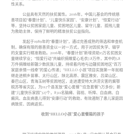
性关系。
公益具有天然的扶贫属性。2016年，中国儿基会的传统慈
善项目如“春蕾计划”、“儿童快乐家园”、“安康计划”、“恒爱行动”
等，坚持以贫困家庭儿童、贫困地区儿童、留守儿童、孤残儿童
为救助主体，保持了鲜明的精准扶贫公益指向。
发起于
1989
年的“春蕾计划”，通过完善成熟的筛选和审查机
制，确保有限的慈善资金以一对一方式，用于对因贫失学、辍学
的女童实行精准救助。
2016
年，“春蕾计划”新增资助
15
万名贫困女
童继续学业；“恒爱行动”共编织捐赠爱心毛衣
7.8
万件，其中的
5.8
万件捐赠给新疆少数民族儿童，持续着内地与边疆贫困地区“百万
家庭亲情一线牵”的爱心传递；“
HELLO
小孩”项目实施第一年就相
继走进桐乡苗寨、太行山区、陕北高原、震区雅安、吕梁山区、
秦巴山区、青海玉树等贫困地区，走进遭受特大洪涝灾害的冀鄂
皖苏等省灾区，为
112
个县发放“爱心套餐”“应急套餐”
5
万多份；新
建“儿童快乐家园”
327
个，
8311
名脑瘫、弱视、听障、白血病、白
癜风、血友病患儿得到“安康行动”的救助，有效遏制了患儿家庭因
病致贫、因病返贫。
收到“HELLO小孩”爱心套餐箱的孩子