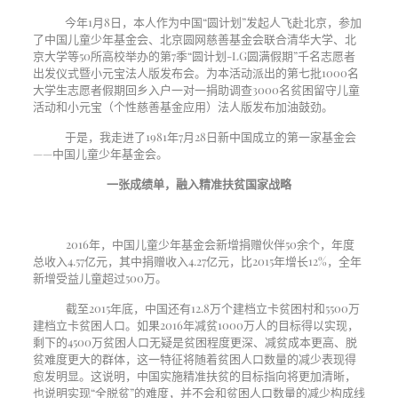
今年1月8日，本人作为中国“圆计划”发起人飞赴北京，参加
了中国儿童少年基金会、北京圆网慈善基金会联合清华大学、北
京大学等50所高校举办的第7季“圆计划-LG圆满假期”千名志愿者
出发仪式暨小元宝法人版发布会。为本活动派出的第七批1000名
大学生志愿者假期回乡入户一对一捐助调查3000名贫困留守儿童
活动和小元宝（个性慈善基金应用）法人版发布加油鼓劲。
于是，我走进了1981年7月28日新中国成立的第一家基金会
——中国儿童少年基金会。
一张成绩单，融入精准扶贫国家战略
2016年，中国儿童少年基金会新增捐赠伙伴
50
余个，年度
总收入
4.57
亿元，其中捐赠收入
4.27
亿元，比
2015
年增长
12%
，全年
新增受益儿童超过
500
万。
截至2015年底，中国还有12.8万个建档立卡贫困村和5500万
建档立卡贫困人口。如果2016年减贫1000万人的目标得以实现，
剩下的4500万贫困人口无疑是贫困程度更深、减贫成本更高、脱
贫难度更大的群体，这一特征将随着贫困人口数量的减少表现得
愈发明显。这说明，中国实施精准扶贫的目标指向将更加清晰，
也说明实现“全脱贫”的难度，并不会和贫困人口数量的减少构成线