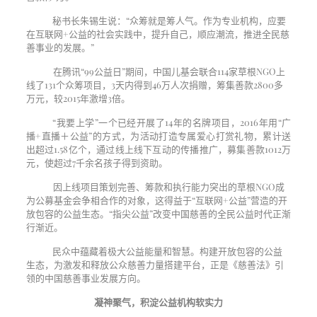
秘书长朱锡生说：“众筹就是筹人气。作为专业机构，应要
在互联网
+
公益的社会实践中，提升自己，顺应潮流，推进全民慈
善事业的发展。”
在腾讯“
99
公益日”期间，中国儿基会联合
114
家草根
NGO
上
线了
131
个众筹项目，
3
天内得到
46
万人次捐赠，筹集善款
2800
多
万元，较
2015
年激增
3
倍。
“我要上学”一个已经开展了
14
年的名牌项目，
2016
年用“广
播
+
直播＋公益”的方式，为活动打造专属爱心打赏礼物，累计送
出超过
1.58
亿个，通过线上线下互动的传播推广，募集善款
1012
万
元，使超过
7
千余名孩子得到资助。
因上线项目策划完善、筹款和执行能力突出的草根
NGO
成
为公募基金会争相合作的对象，这得益于“互联网
+
公益”营造的开
放包容的公益生态。“指尖公益”改变中国慈善的全民公益时代正渐
行渐近。
民众中蕴藏着极大公益能量和智慧。构建开放包容的公益
生态，为激发和释放公众慈善力量搭建平台，正是《慈善法》引
领的中国慈善事业发展方向。
凝神聚气，积淀公益机构软实力