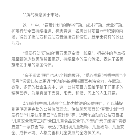
品牌的概念源于市场。
这一年中，“春蕾计划”的助学行动、成才行动、就业行动、
护蕾行动全面持续推进，标志着这一名牌公益项目
27
年积淀的内
涵，得到了捐助方和受助方普遍接受和信任，显示出特有的公益
活力。
“恒爱行动”衍生的“百万家庭亲情一线牵”，把关注的重点拓
展至新疆少数民族贫困家庭，持续至今的爱心传递，表达了各民
族亲如手足的家国情怀。
“亲子阅读”项目也从3个视角展开，“爱心书箱?书香中国”“小
候鸟”“阅读让彼此更近”传达的指向明晰而富有粘合力，在躁动、
欲望、多元的社会生态中，这一公益项目力图给予孩子们更多的
精神营养，为童真留下善良、阳光、和谐、向上的人生开篇。
宏观审视中国儿基会全年协力推进的公益项目，可以捕捉
到更明确更完整的公益价值理念。传统优势项目如“春蕾计划”“恒
爱行动”“儿童快乐家园”“安康计划”等，近两年启动的公益项目如
“儿童安全教育工程”“全国儿童食品安全守护行动”“亲子阅读”“青春
启航”“一家衣善”等，表达了对困境儿童救助、儿童教育、儿童安
全、成长环境、人格完善和儿童发展的全方位关照。