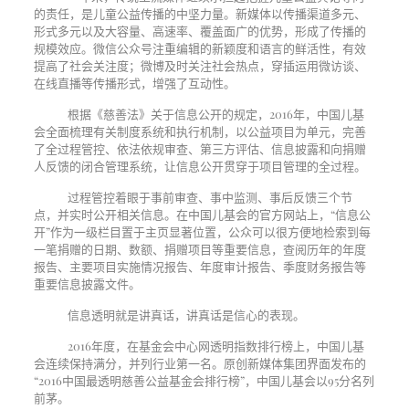
的责任，是儿童公益传播的中坚力量。新媒体以传播渠道多元、
形式多元以及大容量、高速率、覆盖面广的优势，形成了传播的
规模效应。微信公众号注重编辑的新颖度和语言的鲜活性，有效
提高了社会关注度；微博及时关注社会热点，穿插运用微访谈、
在线直播等传播形式，增强了互动性。
根据《慈善法》关于信息公开的规定，2016年，中国儿基
会全面梳理有关制度系统和执行机制，以公益项目为单元，完善
了全过程管控、依法依规审查、第三方评估、信息披露和向捐赠
人反馈的闭合管理系统，让信息公开贯穿于项目管理的全过程。
过程管控着眼于事前审查、事中监测、事后反馈三个节
点，并实时公开相关信息。在中国儿基会的官方网站上，“信息公
开”作为一级栏目置于主页显著位置，公众可以很方便地检索到每
一笔捐赠的日期、数额、捐赠项目等重要信息，查阅历年的年度
报告、主要项目实施情况报告、年度审计报告、季度财务报告等
重要信息披露文件。
信息透明就是讲真话，讲真话是信心的表现。
2016年度，在基金会中心网透明指数排行榜上，中国儿基
会连续保持满分，并列行业第一名。原创新媒体集团界面发布的
“
2016
中国最透明慈善公益基金会排行榜”，中国儿基会以
95
分名列
前茅。