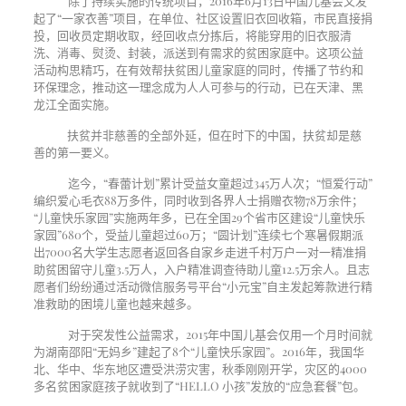
除了持续实施的传统项目，
2016
年
6
月
13
日中国儿基会又发
起了“一家衣善”项目，在单位、社区设置旧衣回收箱，市民直接捐
投，回收员定期收取，经回收点分拣后，将能穿用的旧衣服清
洗、消毒、熨烫、封装，派送到有需求的贫困家庭中。这项公益
活动构思精巧，在有效帮扶贫困儿童家庭的同时，传播了节约和
环保理念，推动这一理念成为人人可参与的行动，已在天津、黑
龙江全面实施。
扶贫并非慈善的全部外延，但在时下的中国，扶贫却是慈
善的第一要义。
迄今，“春蕾计划”累计受益女童超过
345
万人次；“恒爱行动”
编织爱心毛衣
88
万多件，同时收到各界人士捐赠衣物
78
万余件；
“儿童快乐家园”实施两年多，已在全国
29
个省市区建设“儿童快乐
家园”
680
个，受益儿童超过
60
万；“圆计划”连续七个寒暑假期派
出
7000
名大学生志愿者返回各自家乡走进千村万户一对一精准捐
助贫困留守儿童
3.5
万人，入户精准调查待助儿童
12.5
万余人。且志
愿者们纷纷通过活动微信服务号平台“小元宝”自主发起筹款进行精
准救助的困境儿童也越来越多。
对于突发性公益需求，
2015
年中国儿基会仅用一个月时间就
为湖南邵阳“无妈乡”建起了
8
个“儿童快乐家园”。2016年，我国华
北、华中、华东地区遭受洪涝灾害，秋季刚刚开学，灾区的4000
多名贫困家庭孩子就收到了“HELLO 小孩”发放的“应急套餐”包。