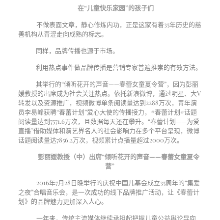
在“儿童快乐家园”的孩子们
不做表面文章，静心修炼内功，正是这家有着
35
年历史的慈
善机构从青涩走向成熟的标志。
同样，品牌传播也源于市场。
利用热点事件做品牌传播是营销专家普遍推崇的有效方法。
其举行的“倾听花开的声音——春蕾女童夏令营”，因为彭丽
媛教授的出席成为社会关注热点。依托新浪微博，通过明星、大
V
转发以及资源推广，视频微博单条阅读量达到
2288
万次，青年演
员李易峰获聘“春蕾计划”爱心大使的传播接力，
#
春蕾计划
#
话题
阅读量达到
7571.6
万次，且数据每天还在攀升。“春蕾计划——为爱
直播”借助媒体和演艺界名人的社会影响力在多个平台呈现，微博
话题阅读量达
7856.2
万次，视频累计点播量超过
2000
万次。
彭丽媛教授（中）出席
“倾听花开的声音——春蕾女童夏令
营”
2016年
7
月
28
日晚举行的庆祝中国儿基会成立
35
周年的“集爱
之夜”合唱音乐会，是一次成功的线下品牌推广活动，让《春蕾计
划》的品牌魅力更加深入人心。
一年来，传统主流媒体继续承担起把握儿童公益舆论导向