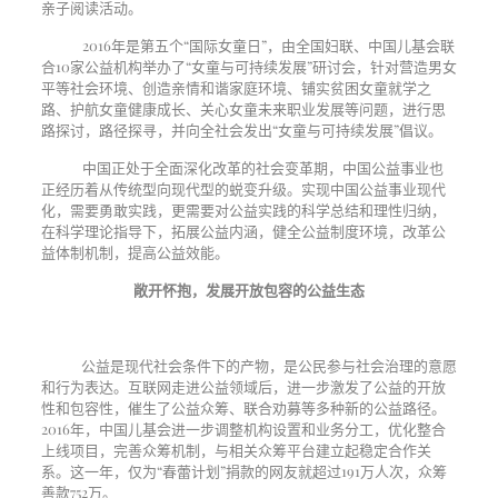
亲子阅读活动。
2016年是第五个“国际女童日”，由全国妇联、中国儿基会联
合
10
家公益机构举办了“女童与可持续发展”研讨会，针对营造男女
平等社会环境、创造亲情和谐家庭环境、铺实贫困女童就学之
路、护航女童健康成长、关心女童未来职业发展等问题，进行思
路探讨，路径探寻，并向全社会发出“女童与可持续发展”倡议。
中国正处于全面深化改革的社会变革期，中国公益事业也
正经历着从传统型向现代型的蜕变升级。实现中国公益事业现代
化，需要勇敢实践，更需要对公益实践的科学总结和理性归纳，
在科学理论指导下，拓展公益内涵，健全公益制度环境，改革公
益体制机制，提高公益效能。
敞开怀抱，发展开放包容的公益生态
公益是现代社会条件下的产物，是公民参与社会治理的意愿
和行为表达。互联网走进公益领域后，进一步激发了公益的开放
性和包容性，催生了公益众筹、联合劝募等多种新的公益路径。
2016
年，中国儿基会进一步调整机构设置和业务分工，优化整合
上线项目，完善众筹机制，与相关众筹平台建立起稳定合作关
系。这一年，仅为“春蕾计划”捐款的网友就超过
191
万人次，众筹
善款
752
万。