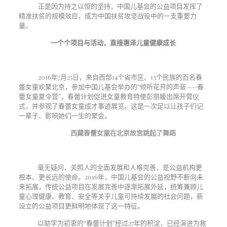
正是因为持之以恒的坚持，中国儿基会的公益项目发挥了
精准扶贫的规模效应，成为中国扶贫攻坚战役中的一支重要力
量。
一个个项目与活动，直接惠泽儿童健康成长
2016年7月25日，来自西部14个省市区、13个民族的百名春
蕾女童欢聚北京，参加中国儿基会举办的“倾听花开的声音——春
蕾女童夏令营”，春蕾计划促进女童教育特使彭丽媛出席开营仪
式，并参观了春蕾女童成才事迹展览。这是一次足以让孩子们记
一辈子、影响她们一生的聚会。
西藏春蕾女童在北京故宫跳起了舞蹈
毫无疑问，关照人的全面发展和人格完善，是公益机构更
根本、更长远的使命。2016年，中国儿基会的公益视野不断向未
来拓展，传统公益项目在发展完善中逐渐拓展外延，统筹兼顾儿
童心理健康、教育、安全等关乎儿童可持续发展的社会问题，新
设立的公益项目更鲜明地体现了这一特征。
以助学为初衷的“春蕾计划”经过
27
年的积淀，已经演进为救