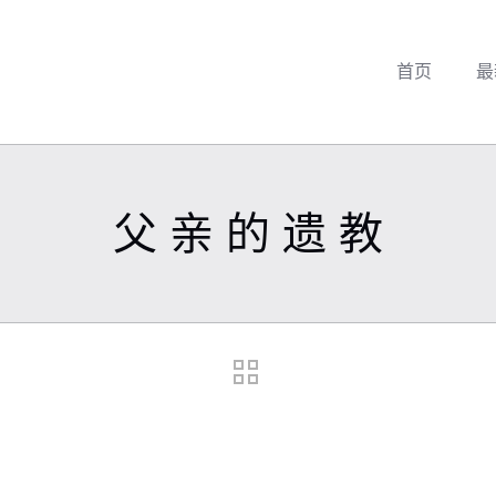
首页
最
父 亲 的 遗 教