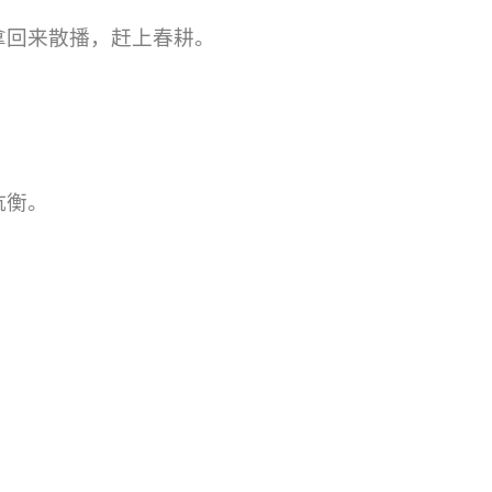
拿回来散播，赶上春耕。
抗衡。