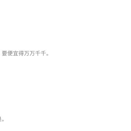
，要便宜得万万千千。
垦。