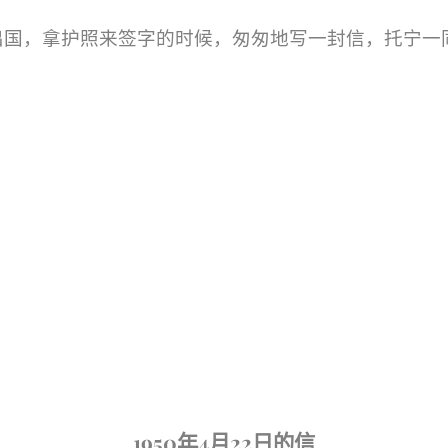
出国，拿护照来签字的时候，匆匆地写一封信，托宁一
。
1950
4
22
年
月
日的信