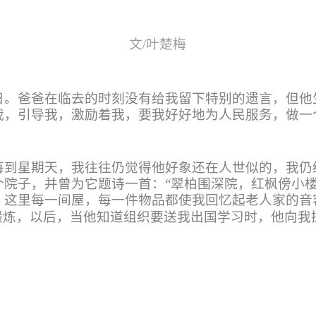
文
/
叶楚梅
日。爸爸在临去的时刻没有给我留下特别的遗言，但他
我，引导我，激励着我，要我好好地为人民服务，做一
每到星期天，我往往仍觉得他好象还在人世似的，我仍
个院子，并曾为它题诗一首：
“
翠柏围深院，红枫傍小
，这里每一间屋，每一件物品都使我回忆起老人家的音
锻炼，以后，当他知道组织要送我出国学习时，他向我
。