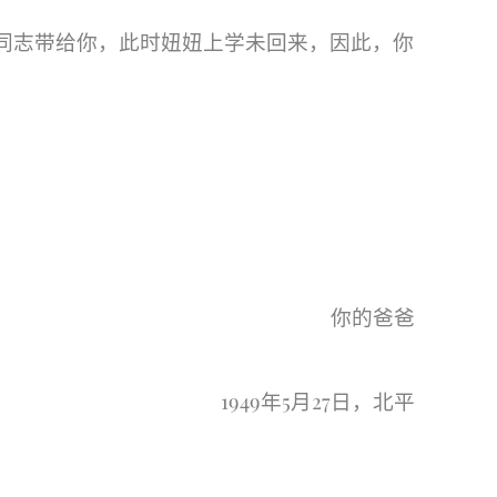
同志带给你，此时妞妞上学未回来，因此，你
你的爸爸
1949
5
27
年
月
日，北平