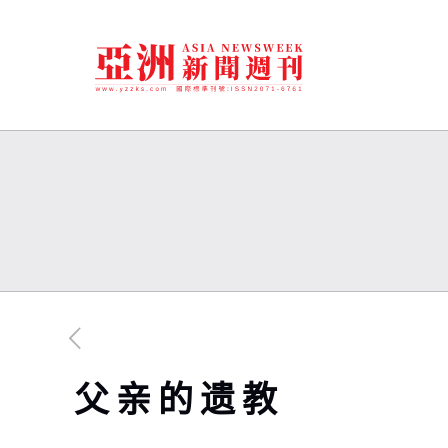
父 亲 的 遗 教