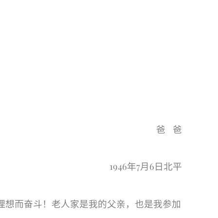
爸
爸
1946
7
6
年
月
日北平
理想而奋斗！老人家是我的父亲，也是我参加