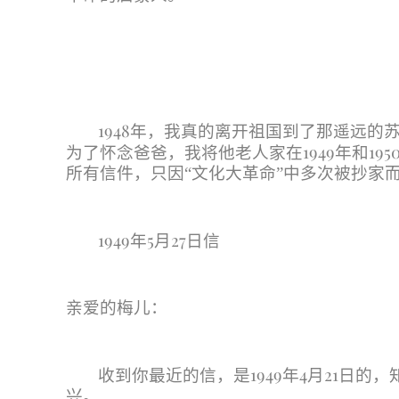
1948
年，我真的离开祖国到了那遥远的
1949
195
为了怀念爸爸，我将他老人家在
年和
所有信件，只因
“
文化大革命
”
中多次被抄家
1949
5
27
年
月
日信
亲爱的梅儿：
1949
4
21
收到你最近的信，是
年
月
日的，
兴。