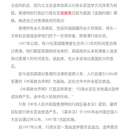
法会的机会，因为立法会选举改革以行政长官选举方式改革为前
提。香港特别行政区行政长官
梁振英
日前为英国《金融时报》撰
稿，阐述自己对香港政改的观点：
香港所有永久性居民，包括外国国籍的永久性居民，将头一
次有机会直接选举他们的下一任领导者，即香港行政长官。
1997年以前，有28位英国籍港督在总共155年的时间里治理
过香港。他们都是英国政府派来的；英国政府从未就港督人选咨
询过香港人的任何意见，说起来，也从未咨询过英国民众的意
见。
如今说到英国对香港的法律和道德义务，人们会援引1984年
签署的《中英联合声明》为基础。这份文件中并未提及普选。
《中英联合声明》只是这样表述：“行政长官在当地通过选举
或协商产生，由中央人民政府任命。”
只有《中华人民共和国香港特别行政区基本法》提到，最终
目标是行政长官由普选产生。《基本法》于1990年由中国全国人
大会议通过并公布，1997年7月起实施。
自1997年以来，行政长官一直由选举委员会选出。选举委员