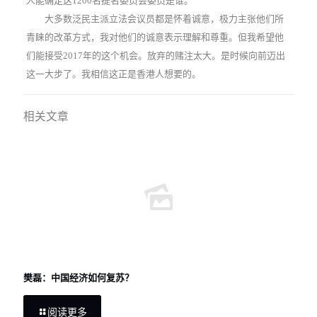
人能确定这1200名提名委员会委员是谁。
大多数泛民主派立法会议员都是怀着诚意，极力主张他们所
青睐的改革方式，我对他们的诚意表示理解和尊重。但我希望他
们能接受2017年的这个机会。放弃的赌注太大。是时候向前迈出
这一大步了。我相信这正是香港人想要的。
相关文章
樊磊：中国经济如何复苏？
阅读更多