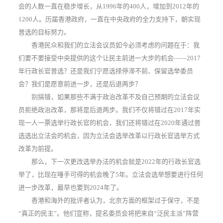
会的人数一直在稳步增长，从1996年的400人，增加到2012年的
1200人。历届香港政府，一直在中央政府的全力支持下，朝实现
普选的目标努力。
香港民众和我们的立法会议员如今必须考虑的问题在于：我
们要不要接受中央提供的这个让民主前进一大步的机会——2017
年行政长官普选？还是我们宁愿选择停滞不前、保留选举委员
会？我们是愿意前进一步，还是后退两步？
别搞错，如果那些不满于政治改革不及自己预期的立法会议
员拒绝政治改革，那将是后退两步。我们不仅将错过在2017年实
现一人一票选举行政长官的机会，我们还将错过在2020年通过普
选选出立法会的机会，因为立法会选举改革以行政长官选举方式
改革为前提。
那么，下一次更改选举办法的机会就是2022年的行政长官选
举了，比现在唾手可得的机会晚了5年。立法会选举想要进行任何
进一步改革，最早也要到2024年了。
香港和海外的批评者认为，北京方面的框架过于保守，不是
“真正的民主”。他们宣称，提名委员会将把来自“泛民主派”阵营