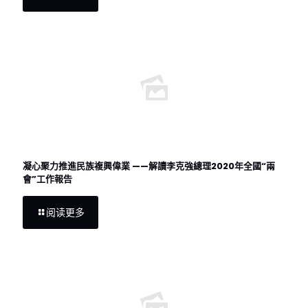
凝心聚力推進民族複興偉業 ——解讀李克強總理2020年全國“兩
會”工作報告
阅读更多