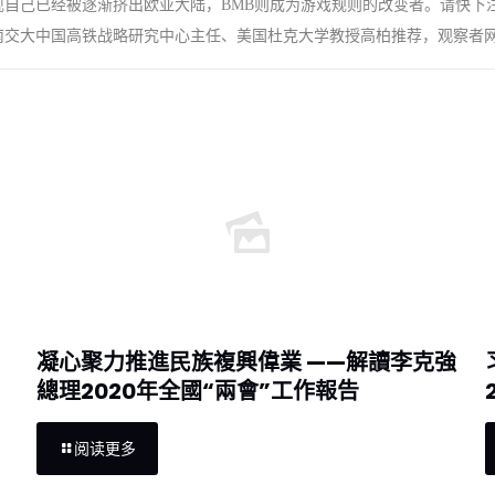
自己已经被逐渐挤出欧亚大陆，BMB则成为游戏规则的改变者。请快下注吧
南交大中国高铁战略研究中心主任、美国杜克大学教授高柏推荐，观察者
凝心聚力推進民族複興偉業 ——解讀李克強
總理2020年全國“兩會”工作報告
阅读更多