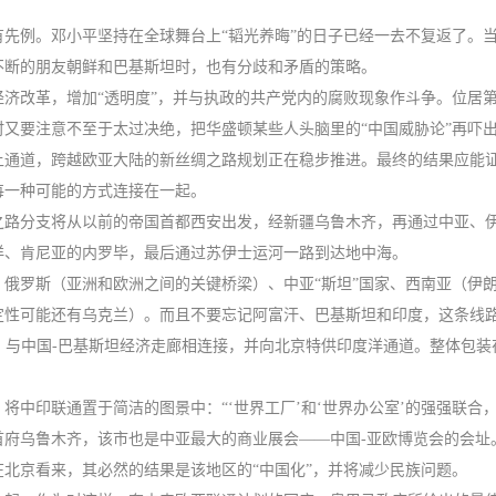
先例。邓小平坚持在全球舞台上“韬光养晦”的日子已经一去不复返了。
不断的朋友朝鲜和巴基斯坦时，也有分歧和矛盾的策略。
济改革，增加“透明度”，并与执政的共产党内的腐败现象作斗争。位居第
又要注意不至于太过决绝，把华盛顿某些人头脑里的“中国威胁论”再吓
上通道，跨越欧亚大陆的新丝绸之路规划正在稳步推进。最终的结果应能
每一种可能的方式连接在一起。
之路分支将从以前的帝国首都西安出发，经新疆乌鲁木齐，再通过中亚、
洋、肯尼亚的内罗毕，最后通过苏伊士运河一路到达地中海。
俄罗斯（亚洲和欧洲之间的关键桥梁）、中亚“斯坦”国家、西南亚（伊
定性可能还有乌克兰）。而且不要忘记阿富汗、巴基斯坦和印度，这条线
廊，与中国-巴基斯坦经济走廊相连接，并向北京特供印度洋通道。整体包
将中印联通置于简洁的图景中：“‘世界工厂’和‘世界办公室’的强强联合
府乌鲁木齐，该市也是中亚最大的商业展会——中国-亚欧博览会的会址。
北京看来，其必然的结果是该地区的“中国化”，并将减少民族问题。