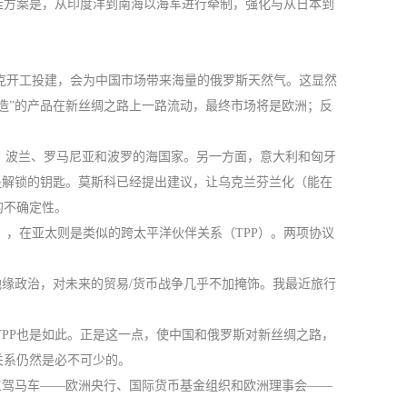
佳方案是，从印度洋到南海以海军进行牵制，强化与从日本到
库茨克开工投建，会为中国市场带来海量的俄罗斯天然气。这显然
造”的产品在新丝绸之路上一路流动，最终市场将是欧洲；反
典、波兰、罗马尼亚和波罗的海国家。另一方面，意大利和匈牙
是解锁的钥匙。莫斯科已经提出建议，让乌克兰芬兰化（能在
的不确定性。
），在亚太则是类似的跨太平洋伙伴关系（TPP）。两项协议
地缘政治，对未来的贸易/货币战争几乎不加掩饰。我最近旅行
。
TPP也是如此。正是这一点，使中国和俄罗斯对新丝绸之路，
关系仍然是必不可少的。
三驾马车——欧洲央行、国际货币基金组织和欧洲理事会——