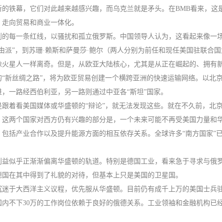
新的铁幕，它们对此越来越感兴趣，而乌克兰就是矛头。在BMB看来，这
，走向贸易和商业一体化。
到的每一条红线，以骚扰和孤立俄罗斯。中国领导人认为，这看起来像一
由派”，到苏珊·赖斯和萨曼莎·鲍尔（两人分别为前任和现任美国驻联合
火星人一样离奇。但是，从欧亚大陆核心，尤其是从正在崛起的、拥有新
“新丝绸之路”，将为欧亚贸易创建一个横跨亚洲的快速运输网络。以北
，一路经西伯利亚，另一路则通过中亚各“斯坦”国家。
跟着看美国媒体或华盛顿的“辩论”，就无法发现这些。就在不久前，北
，这两个国家对西方仍有兴趣的部分是，一个未来可能不再受美国力量和
包括产业合作以及提升能源方面的相互依存关系。全球许多“南方国家”
利益似乎正渐渐偏离华盛顿的轨道。特别是德国工业，看来急于寻求与俄
德国在其中得到了礼貌的对待，但基本上只是美国的卫星国。
沉迷于大西洋主义议程，优先服从华盛顿。目前仍有成千上万的美国士兵
内不下30万的工作岗位依赖于良好的俄德关系。工业领袖和金融机构已