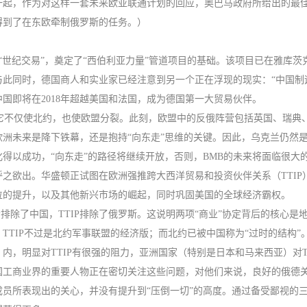
一起，作为对这样一套未来欧亚联通计划的回应，奥巴马政府所给出的最
得到了在东欧牵制俄罗斯的任务。）
气“世纪交易”，奠定了“西伯利亚力量”管道项目的基础。该项目已在雅
此同时，德国商人和实业家已经注意到另一个正在浮现的现实：“中国制
国即将在2018年超越美国和法国，成为德国第一大贸易伙伴。
念，它不仅使北约，也使欧盟分裂。此刻，欧盟中的反俄阵营包括英国、瑞
洲未来是降下铁幕，还是抱持“向东走”思维的关键。因此，乌克兰仍然
得以成功，“向东走”的路径将继续开放，否则，BMB的未来将面临很大
之欲出。华盛顿正试图在欧洲强推跨大西洋贸易和投资伙伴关系（TTIP
位的提升，以及其他新兴市场的崛起，同时巩固美国的全球经济霸权。
排除了中国，TTIP排除了俄罗斯。这说明两项“商业”协定背后的核心是
TIP不过是北约军事联盟的经济版；而北约已被中国称为“过时的结构”
内，明显对TTIP有很强的阻力，亚洲国家（特别是日本和马来西亚）对
国工商业界的重要人物正在密切关注这些问题，对他们来说，良好的俄德
员所表现出的关心，并没有提升到“压倒一切”的高度。通过备受鄙视的