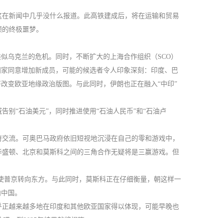
这在新闻中几乎没什么报道。此高铁建成后，将在运输和贸易
顿的终极噩梦。
似乌克兰的危机。同时，不断扩大的上海合作组织（SCO）
国家同意增加新成员，可能的候选者令人印象深刻：印度、巴
改变欧亚地缘政治版图。与此同时，伊朗也正在融入“中印”
别“石油美元”，同时推进使用“石油人民币”和“石油卢
府交流。可奥巴马政府依旧短视地沉浸在自己的零和游戏中，
华盛顿、北京和莫斯科之间的三角合作无疑将是三赢游戏。但
使普京转向东方。与此同时，莫斯科正在仔细衡量，朝这样一
向中国。
乎正越来越多地在印度和其他欧亚国家得以体现，可能早晚也