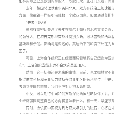
柏林实际上已是欧洲的掌舵人，欣欣向荣，正在向东看，渴
去年，德国总理默克尔访问北京，双方在政治上加速推
方面，像磁铁一样吸引沿线数十个欧亚国家。如果通过莫斯
“失去”俄罗斯
虽然媒体密切关注了去年在威尔士举行的北约首脑会议，
的领导人，在塔吉克斯坦首都杜尚别会晤。可华盛顿和西欧基
基斯坦和伊朗。影响将是深远的。莫迪治下的印度正处在为丝
圈子。
可见，上海合作组织正在缓慢而稳健地将自己塑造为亚洲
布”。上合组织当然永远不会欢迎美国加入。
然而，这一切都还是未来的事情。目前，克里姆林宫不
指望依靠科技和军事实力维持在欧亚地区的有利地位。但是
考虑到美国的态度，我们不应对此抱太高期望。
相反，可以期待中国和俄罗斯深化两国战略伙伴关系，
个经济强国调整自己的方向将意味着什么。有一天，华盛顿某
同时，应该把中国视为具有巨大吸引力的磁石，它将在