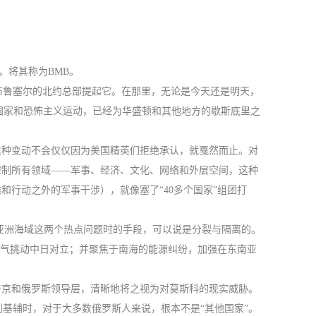
，将其称为BMB。
布鲁塞尔的北约总部提起它。在那里，无论是今天还是明天，
国家和恐怖主义运动，已经为华盛顿和其他地方的歇斯底里之
这种变动不会仅仅因为美国精英们拒绝承认，就戛然而止。对
控制所有领域——军事、经济、文化、网络和外层空间，这种
和行动之外的军事干涉），就像塞了“40多个国家”组团打
和亚洲海域这两个热点问题时的手段，可以说是分裂与隔离的。
力气挑动中日对立；并聚焦于南海的能源纠纷，加强在东南亚
普京和俄罗斯领导层，清晰地将之视为对莫斯科的现实威胁。
基辅时，对于大多数俄罗斯人来说，根本不是“其他国家”。