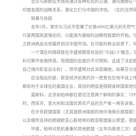
北京与新欧亚大陆将通过各种形式的交通、通讯捆绑在
印度各国的战略关系，激化它们与中国的冲突。（北约当然
铁幕与丝路
去年5月，普京与习近平签署了价值4000亿美元的天然
只是两国高度强化的、以能源为基础的战略性联盟的开始。与
之欧洲商品也将最终到达中国市场。在可能的商业前景下，中
一个潜在的障碍是在华盛顿颇受欢迎的“冷战2.0”概
利可算作亲俄阵营。而德国的态度仍不可预知，这成了决定欧
自己境内彰显自主权），但华盛顿对此深恶痛绝。如果芬兰化
应当指出的是，欧亚经济前景的另一愿景也在地平线上呼
都有利于全球化的美国企业，其目的明显是阻碍金砖国家地
莫斯科、北京和柏林都在密切注意两个鲜明的事实：TPP
时，西班牙、意大利和法国优质农产品的生产者一再告诉我，T
在许多欧盟国家（尤其是欧洲南部的地中海俱乐部国家）
以及俄所支持的跨越欧亚心脏地带的欧亚联盟报以厚望。德
毕竟，柏林对危机重重的其他欧盟（五年内衰退三次）成