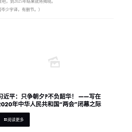
，到2025年结果就将揭晓。
网岑少宇译，有删节。）
习近平：只争朝夕?不负韶华！ ——写在
2020年中华人民共和国“两会”闭幕之际
阅读更多