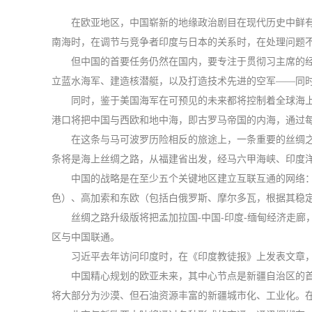
在欧亚地区，中国崭新的地缘政治剧目在现代历史中鲜有
南海时，在调节与竞争者印度与日本的关系时，在处理问题
但中国的首要任务仍然在国内，要专注于贯彻习主席的经
立蓝水海军、建造核潜艇，以及打造技术先进的空军——同时
同时，鉴于美国海军在可预见的未来都将控制着全球海
港口将把中国与西欧和地中海，即古罗马帝国的内海，通过
在这条与马可波罗历险相反的旅途上，一条重要的丝绸
条将是海上丝绸之路，从福建省出发，经马六甲海峡、印度
中国的战略是在至少五个关键地区建立互联互通的网络：
色）、高加索和东欧（包括白俄罗斯、摩尔多瓦，根据其稳
丝绸之路升级版将把孟加拉国-中国-印度-缅甸经济走
区与中国联通。
习近平去年访问印度时，在《印度教徒报》上发表文章，
中国精心规划的欧亚未来，其中心节点是新疆自治区的首
将大部分为沙漠、但石油资源丰富的新疆城市化、工业化。在