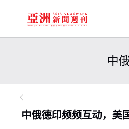
中
中俄德印频频互动，美