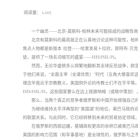
阅读量：
1,205
一个幽灵——北京-莫斯科-柏林未来可能结成的战略性
北京和莫斯科的最高层正在认真地讨论这种可能性，柏
焦点人物都是新版本·拉登——哈里发易卜拉欣，即阿布·贝
徒，提供了一场名词缩写的盛宴——ISIS/ISIL/IS。
然而，无论华盛顿多么频繁地翻新其全球反恐战争，欧亚
于他们来说，“全面主宰（全谱优势）”时代（五角大楼喜欢
理念毕竟近乎宗教教义。美国例外论的传教士们不在乎平等。他
ISIS/ISIL/IS，这些国家要么在边上摇旗呐喊（或暗中
那么，当两个真正的竞争者俄罗斯和中国开始增强自己的
为继续维持太平洋典型的“美国湖”的地位，奥巴马政府
的联盟关系。与此同时，它已经转移到未来的贸易协定领域，
在俄罗斯的西部边疆，基辅政权更迭的余烬已被奥巴马政
美国的影响力范围（和军事基地）是全球性的，俄罗斯与之不