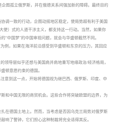
是企图孤立俄罗斯，并在俄德关系间强加新的障碍。最终目的
场协调一致的行动，企图动摇地区稳定，使局势超有利于美国
国大使）式的人道干涉主义，都支持这一行动。当然，如果你
的“中国梦”的中国审视问题，就会与华盛顿截然不同。
京为例，如果在海洋前沿感受到华盛顿和东京的压力，其回应
京的领导层似乎还想与美国肩并肩地重写地缘政治/经济格局，
华盛顿意愿约束的德国。
已注意到这一点，开始将德国视为继巴西、俄罗斯、印度、中
罗斯和中国无限的商贸机会。这些合作将突破欧盟的边界，为
驻扎在德国土地上。然而，当考虑是否因乌克兰局势对俄罗斯
经敲响了警钟，它们担心这种制裁将完全适得其反。