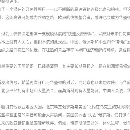
望获得更多。
动了一个潜在的开创性项目——以不间断的高速铁路连接北京和柏林。但
科，这条高铁可能成为丝绸之路上欧洲的终极整合者，或许也会成为华盛
但会上仅仅决定部署一支规模适度的“快速反应部队”，以应对未来任何类
本上没有人关心，他们不该如此漠然。中国、俄罗斯和中亚四个“斯坦”
绸之路而疯狂的边缘，在狂热的背后存在“中印”经济和解的可能，这或将
最重要的国际组织。已经很清楚，其主要长期目标之一是在能源贸易领域告
断发出信号，希望再次开启与华盛顿的对话，而北京也从未想过停止与华
，北京已经拥有市场和大量资金，而莫斯科则有大量能源。中国人会说，
并吸引其他欧亚地区大国。北京料定俄罗斯与美国/北约在乌克兰的对抗将
些神智正常的声音可能会大声质问，美国怎么会“失去”俄罗斯，使其倒
未来的欧亚世纪重塑国际新秩序。例如，俄罗斯所面对的一体化进程，似