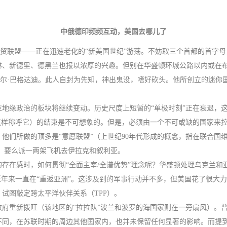
中俄德印频频互动，美国去哪儿了
商贸联盟——正在迅速老化的“新美国世纪”游荡。不妨取三个首都的首字母
林、新德里、德黑兰也报以浓厚的兴趣。但别在华盛顿环城公路以内或在
克尔·巴格达迪。此人自封为先知，神出鬼没，嗜好砍头。他所创立的迷你
地缘政治的板块将继续变动。历史尺度上短暂的“单极时刻”正在衰退，
这样称呼它）的结束是不可想象的。但是，必须由一个不可或缺的国家来
们所做的顶多是“意愿联盟”（上世纪90年代形成的概念，指在联合国维
策划），要么派一两架飞机去伊拉克和叙利亚。
存在感时，如何贯彻“全面主宰/全谱优势”理念呢？华盛顿处理乌克兰
近年来一直在“重返亚洲”。这涉及到的军事行动并不多，但美国花了很大
试图敲定跨太平洋伙伴关系（TPP）。
府重新拨旺（该地区的“拉拉队”波兰和波罗的海国家则在一旁扇风）。
同，在苏联时期的周边其他国家内，也并未保留任何显著的影响。而提到