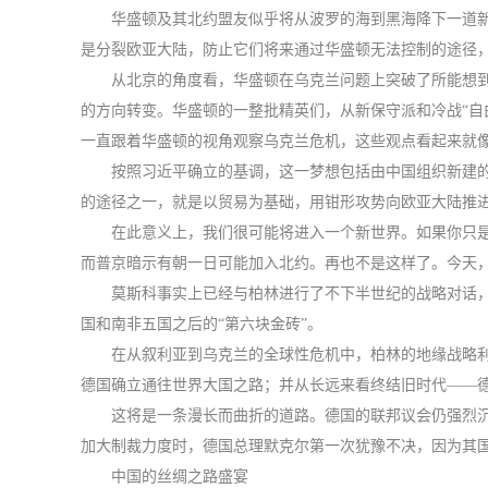
华盛顿及其北约盟友似乎将从波罗的海到黑海降下一道
是分裂欧亚大陆，防止它们将来通过华盛顿无法控制的途径
从北京的角度看，华盛顿在乌克兰问题上突破了所能想
的方向转变。华盛顿的一整批精英们，从新保守派和冷战“自
一直跟着华盛顿的视角观察乌克兰危机，这些观点看起来就像
按照习近平确立的基调，这一梦想包括由中国组织新建的
的途径之一，就是以贸易为基础，用钳形攻势向欧亚大陆推进
在此意义上，我们很可能将进入一个新世界。如果你只是
而普京暗示有朝一日可能加入北约。再也不是这样了。今天
莫斯科事实上已经与柏林进行了不下半世纪的战略对话，
国和南非五国之后的“第六块金砖”。
在从叙利亚到乌克兰的全球性危机中，柏林的地缘战略
德国确立通往世界大国之路；并从长远来看终结旧时代——
这将是一条漫长而曲折的道路。德国的联邦议会仍强烈
加大制裁力度时，德国总理默克尔第一次犹豫不决，因为其国
中国的丝绸之路盛宴