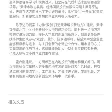
部条件很容易学习和模仿过来，但是内在气质和追求则需要逐渐
培养。”天津市政协委员、经纬国际投资有限公司副主席陈亨达
说，天津在这方面推出了不少好的举措，比如提供“一条龙”的管家
式服务，对希望实现梦想的创业者有很大吸引力。
陈亨达的提案《力推“双创”打造天津增长新动力》建议，天津
宜借鉴北京中关村创新创业大街的成功经验，同时进一步加强高
校的宣讲培训力度，提升大学生的创业创新意识，创造更多条件
扶持师生团队参与“双创”。此外，陈亨达呼吁，希望大中型企业也
能够积极参与进来，与主打创新的小微企业合作，用市场的方式
实现资源的优势互补，这样既能协助大中型企业实现转型升级，
也能大幅拓展小微企业的生存空间。
霍启刚建议，一方面希望在内地投资的港商和相关部门，可
以提供给香港年轻人更多来内地实习的岗位以及生活时间，只有
通过充分的交流学习、工作生活，才会增进了解，发现机会，才
会有兴趣到内地的创新创业大环境中一试身手。
相关文章