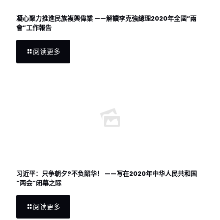
凝心聚力推進民族複興偉業 ——解讀李克強總理2020年全國“兩
會”工作報告
阅读更多
习近平：只争朝夕?不负韶华！ ——写在2020年中华人民共和国
“两会”闭幕之际
阅读更多