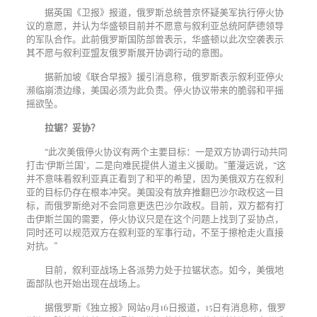
据英国《卫报》报道，俄罗斯总统普京怀疑美军执行停火协
议的意愿，并认为华盛顿目前并不愿意与叙利亚总统阿萨德领导
的军队合作。此前俄罗斯国防部曾表示，华盛顿以此次空袭表示
其不愿与叙利亚盟友俄罗斯展开协调行动的意图。
据新加坡《联合早报》援引消息称，俄罗斯表示叙利亚停火
濒临崩溃边缘，美国必须为此负责。停火协议带来的脆弱和平摇
摇欲坠。
拉锯？妥协？
“此次美俄停火协议有两个主要目标：一是双方协调行动共同
打击‘伊斯兰国’，二是向难民提供人道主义援助。”董漫远说，“这
并不意味着叙利亚真正看到了和平的希望，因为美俄双方在叙利
亚的目标仍存在根本冲突。美国没有放弃推翻巴沙尔政权这一目
标，而俄罗斯绝对不会同意更迭巴沙尔政权。目前，双方都有打
击伊斯兰国的需要，停火协议只是在这个问题上找到了妥协点，
同时还可以规范双方在叙利亚的军事行动，不至于擦枪走火直接
对抗。”
目前，叙利亚战场上各派势力处于拉锯状态。如今，美俄地
面部队也开始出现在战场上。
据俄罗斯《独立报》网站
9
月
16
日报道，
15
日有消息称，俄罗