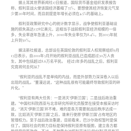
据土耳其世界新闻社
17
日报道，国际货币基金组织发表报告
称，叙利亚战火使该国经济萎缩了
55%
，要想使其经济恢复元气至
少要
20
年时间，而且前提是年增长必须在
4.5%
的基础上。
叙利亚政策研究中心的统计数字显示，战争使叙利亚基础设
施的损失高达
1378
亿美元，这相当于战前叙利亚经济规模的一倍
多，失业率逐年急速上升，
2010
年失业率仅为
8.4%
，到
2013
年就
上升到
50%
。
据法新社报道，总部设在英国伦敦的叙利亚人权观察组织
9
月
13
日表示，自
2011
年
3
月开始的叙利亚战乱已造成超过
30
万人丧
生，其中包括超过
8.6
万名平民。 经过
5
年多的战乱之后，叙利亚
究竟将何去何从？
“叙利亚的战乱不是单纯的内战，而是外部势力深深卷入以后
出现的战乱。”董漫远说，“这种战乱很有可能最终导致叙利亚的碎
片化。”
“叙利亚有两大任务：一是消灭‘伊斯兰国’；二是战后政治重
建。”中国社科院西亚与北非研究所研究员殷罡在接受本报采访时
说，“消灭‘伊斯兰国’并不难，难的是各方需要就战后秩序达成一
致，比如消灭‘伊斯兰国’之后，谁来行使原‘伊斯兰国’占有地区的
管理权力。至于战后政治重建，目前看来，巴沙尔政权暂时是保
住了。国际社会的努力目标是保持叙利亚原有版图，建立各方都
能接受的新政府。不过，各种势力对叙利亚进行‘软分割’是很有可