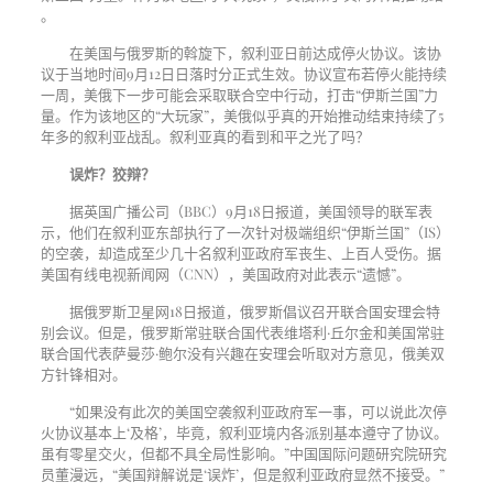
。
在美国与俄罗斯的斡旋下，叙利亚日前达成停火协议。该协
议于当地时间
9
月
12
日日落时分正式生效。协议宣布若停火能持续
一周，美俄下一步可能会采取联合空中行动，打击“伊斯兰国”力
量。作为该地区的“大玩家”，美俄似乎真的开始推动结束持续了
5
年多的叙利亚战乱。叙利亚真的看到和平之光了吗？
误炸？狡辩？
据英国广播公司（
BBC
）
9
月
18
日报道，美国领导的联军表
示，他们在叙利亚东部执行了一次针对极端组织“伊斯兰国”（
IS
）
的空袭，却造成至少几十名叙利亚政府军丧生、上百人受伤。据
美国有线电视新闻网（
CNN
），美国政府对此表示“遗憾”。
据俄罗斯卫星网
18
日报道，俄罗斯倡议召开联合国安理会特
别会议。但是，俄罗斯常驻联合国代表维塔利·丘尔金和美国常驻
联合国代表萨曼莎·鲍尔没有兴趣在安理会听取对方意见，俄美双
方针锋相对。
“如果没有此次的美国空袭叙利亚政府军一事，可以说此次停
火协议基本上‘及格’，毕竟，叙利亚境内各派别基本遵守了协议。
虽有零星交火，但都不具全局性影响。”中国国际问题研究院研究
员董漫远，“美国辩解说是‘误炸’，但是叙利亚政府显然不接受。”