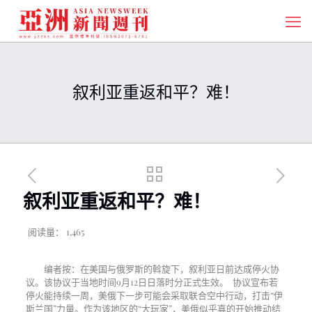
叙利亚重返和平？难！
叙利亚重返和平？难！
阅读量：
1,465
编者按：
在美国与俄罗斯的斡旋下，叙利亚日前达成停火协
议。该协议于当地时间
9
月
12
日日落时分正式生效。 协议宣布若
停火能持续一周，美俄下一步可能会采取联合空中行动，打击“伊
斯兰国”力量。作为该地区的“大玩家”，美俄似乎真的开始推动结