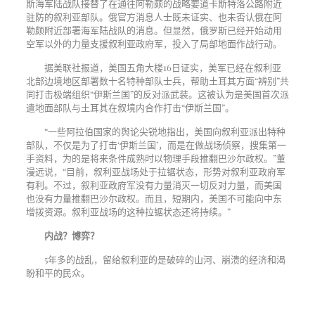
斯海军陆战队接替了在通往阿勒颇的战略要道卡斯特洛公路附近
驻防的叙利亚部队。俄官方消息人士既未证实、也未否认俄在阿
勒颇附近部署海军陆战队的消息。但显然，俄罗斯已经开始动用
空军以外的力量支援叙利亚政府军，投入了局部地面作战行动。
据美联社报道，美国五角大楼
16
日证实，美军已经在叙利亚
北部边境地区部署数十名特种部队士兵，帮助土耳其方面“辨别”共
同打击极端组织“伊斯兰国”的反对派武装。这被认为是美国首次派
遣地面部队与土耳其在叙境内合作打击“伊斯兰国”。
“一些阿拉伯国家的舆论尖锐地指出，美国向叙利亚派出特种
部队，不仅是为了打击‘伊斯兰国’，而是在做战场侦察，搜集第一
手资料，为的是将来条件成熟时以物理手段推翻巴沙尔政权。”董
漫远说，“目前，叙利亚战场处于拉锯状态，形势对叙利亚政府军
有利。不过，叙利亚政府军没有力量消灭一切反对力量，而美国
也没有力量推翻巴沙尔政权。而且，短期内，美国不可能向中东
增拨资源。叙利亚战场的这种拉锯状态还将持续。”
内战？博弈？
5
年多的战乱，留给叙利亚的是破碎的山河、崩溃的经济和渴
盼和平的民众。