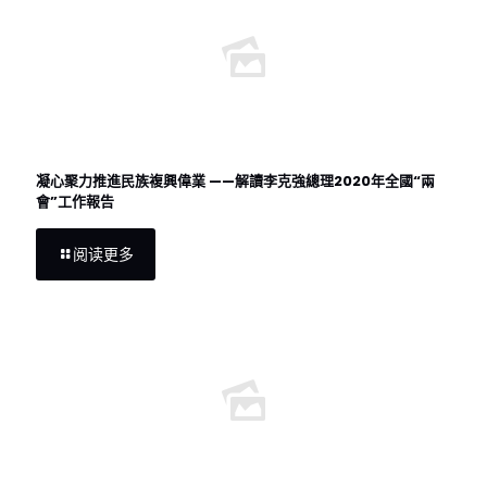
凝心聚力推進民族複興偉業 ——解讀李克強總理2020年全國“兩
會”工作報告
阅读更多