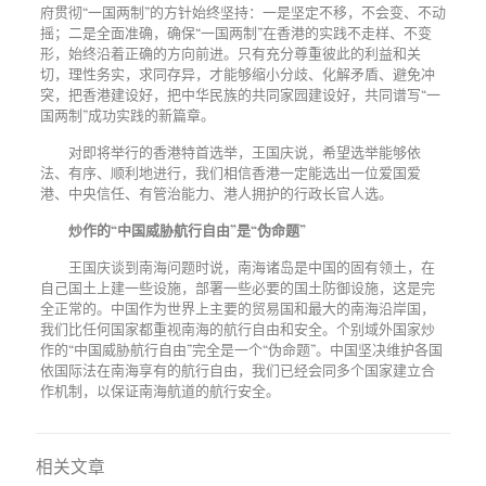
府贯彻“一国两制”的方针始终坚持：一是坚定不移，不会变、不动
摇；二是全面准确，确保“一国两制”在香港的实践不走样、不变
形，始终沿着正确的方向前进。只有充分尊重彼此的利益和关
切，理性务实，求同存异，才能够缩小分歧、化解矛盾、避免冲
突，把香港建设好，把中华民族的共同家园建设好，共同谱写“一
国两制”成功实践的新篇章。
对即将举行的香港特首选举，王国庆说，希望选举能够依
法、有序、顺利地进行，我们相信香港一定能选出一位爱国爱
港、中央信任、有管治能力、港人拥护的行政长官人选。
炒作的
“中国威胁航行自由”是“伪命题”
王国庆谈到南海问题时说，南海诸岛是中国的固有领土，在
自己国土上建一些设施，部署一些必要的国土防御设施，这是完
全正常的。中国作为世界上主要的贸易国和最大的南海沿岸国，
我们比任何国家都重视南海的航行自由和安全。个别域外国家炒
作的
“中国威胁航行自由”完全是一个“伪命题”。中国坚决维护各国
依国际法在南海享有的航行自由，我们已经会同多个国家建立合
作机制，以保证南海航道的航行安全。
相关文章