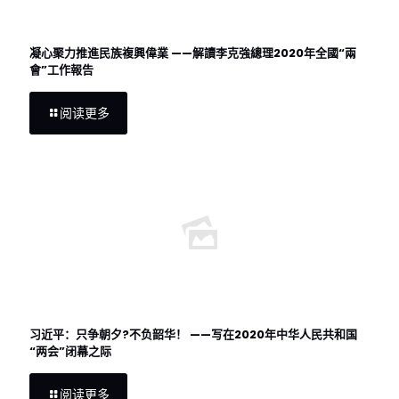
凝心聚力推進民族複興偉業 ——解讀李克強總理2020年全國“兩
會”工作報告
阅读更多
习近平：只争朝夕?不负韶华！ ——写在2020年中华人民共和国
“两会”闭幕之际
阅读更多