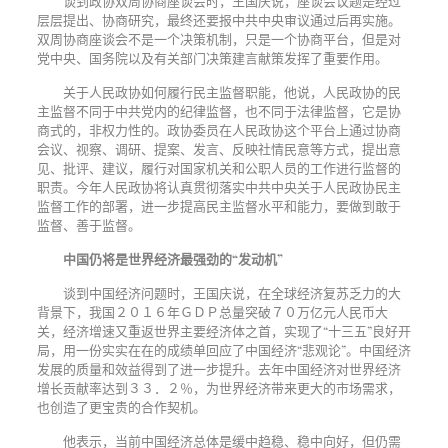
谈到政协双周协商座谈会时，王国庆说，座谈会议题是经过
层层提出、协商研究，最终还要报中共中央审议通过后再实施。
双周协商座谈会不是一个决策机制，只是一个协商平台，但是对
党中央、国务院以及有关部门决策建言献策发挥了重要作用。
关于人民政协如何履行民主监督职能，他说，人民政协的民
主监督不同于中共党内的纪律监督，也不同于法律监督，它是协
商式的，非权力性的。政协委员在人民政协这个平台上通过协商
会议、视察、调研、提案、发言、反映社情民意等方式，提出意
见、批评、建议，履行对国家机关和公职人员的工作进行监督的
职责。今年人民政协将认真贯彻落实中共中央关于人民政协民主
监督工作的部署，进一步提高民主监督水平和能力，要做到敢于
监督、善于监督。
中国仍将是世界经济最强劲的
“发动机”
谈到中国经济问题时，王国庆说，在全球经济复苏乏力的大
背景下，我国２０１６年ＧＤＰ总量突破７０万亿元人民币大
关，经济增速又重返世界主要经济体之首，实现了
“十三五”良好开
局，用一份实实在在的成绩单回应了中国经济“悲观论”。中国经济
发展的质量和效益得到了进一步提升。去年中国经济对世界经济
增长贡献率达到３３．２％，为世界经济带来更大的市场需求，
也创造了更宝贵的合作契机。
他表示，当前中国经济总体是缓中趋稳、稳中向好，但仍需