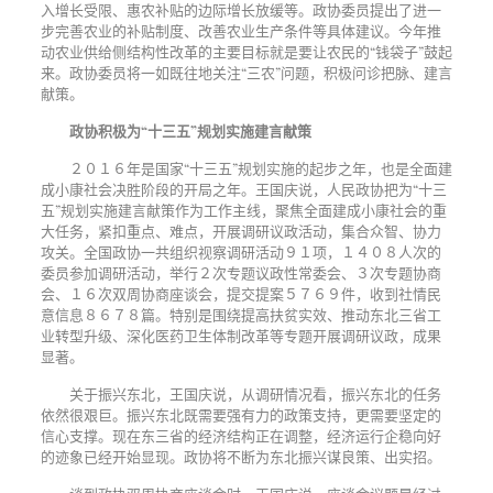
入增长受限、惠农补贴的边际增长放缓等。政协委员提出了进一
步完善农业的补贴制度、改善农业生产条件等具体建议。今年推
动农业供给侧结构性改革的主要目标就是要让农民的
“钱袋子”鼓起
来。政协委员将一如既往地关注“三农”问题，积极问诊把脉、建言
献策。
政协积极为
“十三五”规划实施建言献策
２０１６年是国家
“十三五”规划实施的起步之年，也是全面建
成小康社会决胜阶段的开局之年。王国庆说，人民政协把为“十三
五”规划实施建言献策作为工作主线，聚焦全面建成小康社会的重
大任务，紧扣重点、难点，开展调研议政活动，集合众智、协力
攻关。全国政协一共组织视察调研活动９１项，１４０８人次的
委员参加调研活动，举行２次专题议政性常委会、３次专题协商
会、１６次双周协商座谈会，提交提案５７６９件，收到社情民
意信息８６７８篇。特别是围绕提高扶贫实效、推动东北三省工
业转型升级、深化医药卫生体制改革等专题开展调研议政，成果
显著。
关于振兴东北，王国庆说，从调研情况看，振兴东北的任务
依然很艰巨。振兴东北既需要强有力的政策支持，更需要坚定的
信心支撑。现在东三省的经济结构正在调整，经济运行企稳向好
的迹象已经开始显现。政协将不断为东北振兴谋良策、出实招。