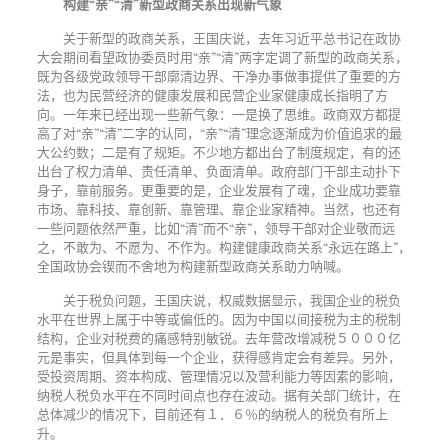
构建
“亲”“清”新型政商关系出现新气象
关于新型的政商关系，王国庆说，去年习近平总书记在政协
大会期间看望政协委员时用
“亲”“清”两字定调了新型的政商关系，
既为各级党政领导干部廓清边界、干净办事做事提供了重要的方
法，也为民营经济的健康发展和民营企业家健康成长指明了方
向。一年来已经出现一些新气象：一是换了思维。政商双方都提
高了对“亲”“清”二字的认同，“亲”“清”理念逐渐成为价值追求的最
大公约数；二是有了规矩。不少地方都出台了制度规定，有的还
出台了权力清单、责任清单、负面清单。政府部门干部主动扑下
身子，靠前服务。更重要的是，企业发展有了魂，企业成功要靠
市场、靠科技、靠创新、靠管理、靠企业家精神。当然，也还有
一些问题依然严重，比如“清”而不“亲”，领导干部对企业敬而远
之，不敢为、不愿为、不作为。构建健康政商关系“永远在路上”，
全国政协会锲而不舍地为构建新型政商关系助力呐喊。
关于税负问题，王国庆说，权威数据显示，我国企业的税负
水平在世界上属于中等或偏低的。因为中国以间接税为主的税制
结构，企业对税费的痛感特别敏锐。去年营改增减税５０００亿
元是事实，但具体到每一个企业，获得感肯定会有差异。另外，
受投资周期、资本构成、管理情况以及营利能力等因素的影响，
纳税人税负水平在不同时间点也存在波动。据有关部门统计，在
总体减少的情况下，目前还有１．６％的纳税人的税负有所上
升。