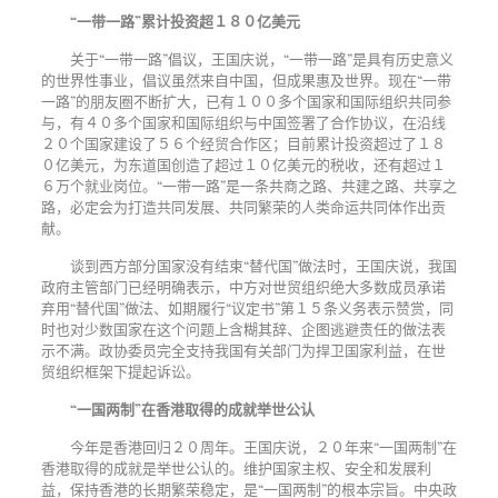
“一带一路”累计投资超１８０亿美元
关于
“一带一路”倡议，王国庆说，“一带一路”是具有历史意义
的世界性事业，倡议虽然来自中国，但成果惠及世界。现在“一带
一路”的朋友圈不断扩大，已有１００多个国家和国际组织共同参
与，有４０多个国家和国际组织与中国签署了合作协议，在沿线
２０个国家建设了５６个经贸合作区；目前累计投资超过了１８
０亿美元，为东道国创造了超过１０亿美元的税收，还有超过１
６万个就业岗位。“一带一路”是一条共商之路、共建之路、共享之
路，必定会为打造共同发展、共同繁荣的人类命运共同体作出贡
献。
谈到西方部分国家没有结束
“替代国”做法时，王国庆说，我国
政府主管部门已经明确表示，中方对世贸组织绝大多数成员承诺
弃用“替代国”做法、如期履行“议定书”第１５条义务表示赞赏，同
时也对少数国家在这个问题上含糊其辞、企图逃避责任的做法表
示不满。政协委员完全支持我国有关部门为捍卫国家利益，在世
贸组织框架下提起诉讼。
“一国两制”在香港取得的成就举世公认
今年是香港回归２０周年。王国庆说，２０年来
“一国两制”在
香港取得的成就是举世公认的。维护国家主权、安全和发展利
益，保持香港的长期繁荣稳定，是“一国两制”的根本宗旨。中央政