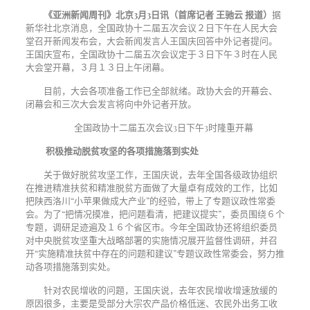
《亚洲新闻周刊》北京
3月3日讯（首席记者 王驰云 报道）
据
新华社北京消息，全国政协十二届五次会议２日下午在人民大会
堂召开新闻发布会，大会新闻发言人王国庆回答中外记者提问。
王国庆宣布，全国政协十二届五次会议定于３日下午３时在人民
大会堂开幕，３月１３日上午闭幕。
目前，大会各项准备工作已全部就绪。政协大会的开幕会、
闭幕会和三次大会发言将向中外记者开放。
全国政协十二届五次会议3日下午3时隆重开幕
积极推动脱贫攻坚的各项措施落到实处
关于做好脱贫攻坚工作，王国庆说，去年全国各级政协组织
在推进精准扶贫和精准脱贫方面做了大量卓有成效的工作，比如
把陕西洛川
“小苹果做成大产业”的经验，带上了专题议政性常委
会。为了“把情况摸准，把问题看清，把建议提实”，委员围绕６个
专题，调研足迹遍及１６个省区市。今年全国政协还将组织委员
对中央脱贫攻坚重大战略部署的实施情况展开监督性调研，并召
开“实施精准扶贫中存在的问题和建议”专题议政性常委会，努力推
动各项措施落到实处。
针对农民增收的问题，王国庆说，去年农民增收增速放缓的
原因很多，主要是受部分大宗农产品价格低迷、农民外出务工收