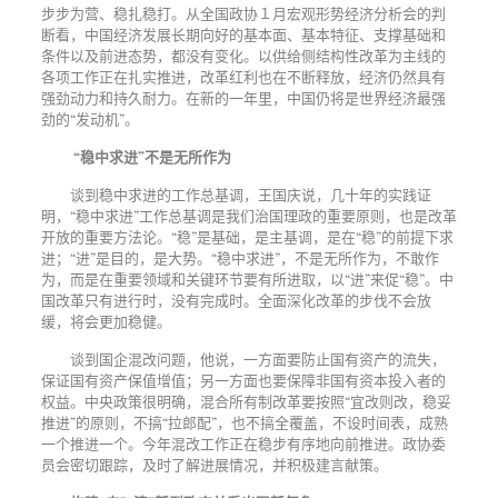
步步为营、稳扎稳打。从全国政协１月宏观形势经济分析会的判
断看，中国经济发展长期向好的基本面、基本特征、支撑基础和
条件以及前进态势，都没有变化。以供给侧结构性改革为主线的
各项工作正在扎实推进，改革红利也在不断释放，经济仍然具有
强劲动力和持久耐力。在新的一年里，中国仍将是世界经济最强
劲的
“发动机”。
“稳中求进”不是无所作为
谈到稳中求进的工作总基调，王国庆说，几十年的实践证
明，
“稳中求进”工作总基调是我们治国理政的重要原则，也是改革
开放的重要方法论。“稳”是基础，是主基调，是在“稳”的前提下求
进；“进”是目的，是大势。“稳中求进”，不是无所作为，不敢作
为，而是在重要领域和关键环节要有所进取，以“进”来促“稳”。中
国改革只有进行时，没有完成时。全面深化改革的步伐不会放
缓，将会更加稳健。
谈到国企混改问题，他说，一方面要防止国有资产的流失，
保证国有资产保值增值；另一方面也要保障非国有资本投入者的
权益。中央政策很明确，混合所有制改革要按照
“宜改则改，稳妥
推进”的原则，不搞“拉郎配”，也不搞全覆盖，不设时间表，成熟
一个推进一个。今年混改工作正在稳步有序地向前推进。政协委
员会密切跟踪，及时了解进展情况，并积极建言献策。